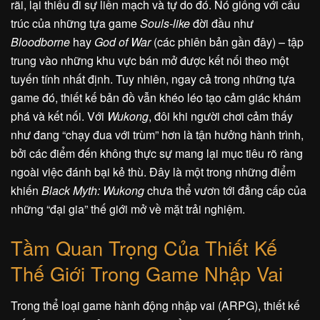
rãi, lại thiếu đi sự liền mạch và tự do đó. Nó giống với cấu
trúc của những tựa game
Souls-like
đời đầu như
Bloodborne
hay
God of War
(các phiên bản gần đây) – tập
trung vào những khu vực bán mở được kết nối theo một
tuyến tính nhất định. Tuy nhiên, ngay cả trong những tựa
game đó, thiết kế bản đồ vẫn khéo léo tạo cảm giác khám
phá và kết nối. Với
Wukong
, đôi khi người chơi cảm thấy
như đang “chạy đua với trùm” hơn là tận hưởng hành trình,
bởi các điểm đến không thực sự mang lại mục tiêu rõ ràng
ngoài việc đánh bại kẻ thù. Đây là một trong những điểm
khiến
Black Myth: Wukong
chưa thể vươn tới đẳng cấp của
những “đại gia” thế giới mở về mặt trải nghiệm.
Tầm Quan Trọng Của Thiết Kế
Thế Giới Trong Game Nhập Vai
Trong thể loại game hành động nhập vai (ARPG), thiết kế