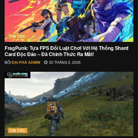
TIN TỨC
FragPunk: Tựa FPS Đổi Luật Chơi Với Hệ Thống Shard
Card Độc Đáo – Đã Chính Thức Ra Mắt!
BỞI
ĐẠI PHÁ ADMIN
30 THÁNG 5, 2026
TIN TỨC