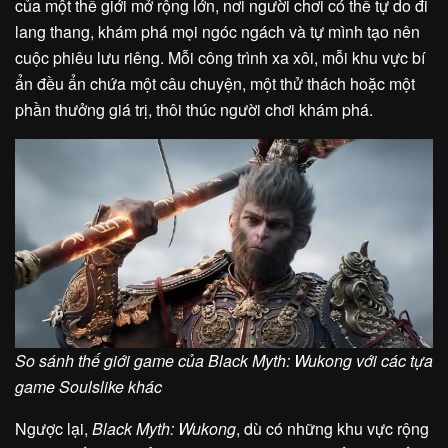
của một thế giới mở rộng lớn, nơi người chơi có thể tự do đi
lang thang, khám phá mọi ngóc ngách và tự mình tạo nên
cuộc phiêu lưu riêng. Mỗi công trình xa xôi, mỗi khu vực bí
ẩn đều ẩn chứa một câu chuyện, một thử thách hoặc một
phần thưởng giá trị, thôi thúc người chơi khám phá.
So sánh thế giới game của Black Myth: Wukong với các tựa
game Soulslike khác
Ngược lại,
Black Myth: Wukong
, dù có những khu vực rộng