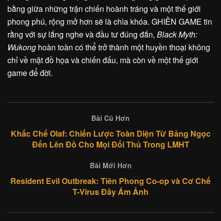
bằng giữa những trận chiến hoành tráng và một thế giới
phong phú, rộng mở hơn sẽ là chìa khóa. GHIỀN GAME tin
rằng với sự lắng nghe và đầu tư đúng đắn,
Black Myth:
Wukong
hoàn toàn có thể trở thành một huyền thoại không
chỉ về mặt đồ họa và chiến đấu, mà còn về một thế giới
game để đời.
Bài Cũ Hơn
Khắc Chế Olaf: Chiến Lược Toàn Diện Từ Bảng Ngọc
Đến Lên Đồ Cho Mọi Đối Thủ Trong LMHT
Bài Mới Hơn
Resident Evil Outbreak: Tiên Phong Co-op và Cơ Chế
T-Virus Đầy Ám Ảnh