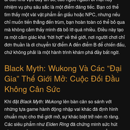
nhiệm vụ phụ sâu sắc là một điểm đáng tiếc. Bạn có thể
tìm thấy một vài vật phẩm ẩn giấu hoặc NPC, nhưng nếu
chỉ muốn tiến thẳng đến trùm, bạn hoàn toàn có thể bỏ qua
mà không cảm thấy mình đã bỏ lỡ quá nhiều. Điều này tạo
ra một cảm giác khá “hời hợt” về thế giới, nơi người chơi chỉ
đơn thuần là di chuyển từ điểm A đến điểm B để chiến đấu,
chứ không phải là một hành trình khám phá đầy bất ngờ.
Black Myth: Wukong Và Các “Đại
Gia” Thế Giới Mở: Cuộc Đối Đầu
Không Cân Sức
Khi đặt
Black Myth: Wukong
lên bàn cân so sánh với
những tựa game hành động nhập vai khác đã định hình
chuẩn mực cho thế giới mở, sự khác biệt trở nên rõ ràng.
Các siêu phẩm như
Elden Ring
đã chứng minh sức hút