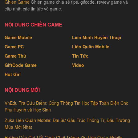
Ghiền Game
Ghiền game chia sẻ tips, gifcode, review game và
cập nhật các tin tức về game.
NỘI DUNG GHIỀN GAME
Game Mobile
Liên Minh Huyền Thoại
Game PC
Liên Quân Mobile
Game Thủ
Tin Tức
GiftCode Game
Video
Hot Girl
NỘI DUNG MỚI
VnEdu Tra Cứu Điểm: Cổng Thông Tin Học Tập Toàn Diện Cho
Phụ Huynh và Học Sinh
Zuka Liên Quân Mobile: Đại Sư Gấu Trúc Thống Trị Đấu Trường
Mùa Mới Nhất
Hướng Dẫn Chi Tiết Cách Chơi Tướng Zip Liên Quân Mobile: