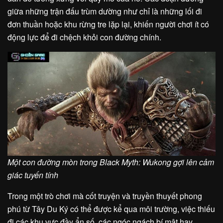
giữa những trận đấu trùm dường như chỉ là những lối đi
đơn thuần hoặc khu rừng tre lặp lại, khiến người chơi ít có
động lực để đi chệch khỏi con đường chính.
Một con đường mòn trong Black Myth: Wukong gợi lên cảm
giác tuyến tính
Trong một trò chơi mà cốt truyện và truyền thuyết phong
phú từ Tây Du Ký có thể được kể qua môi trường, việc thiếu
đi các khu vực đầy ẩn số, các ngóc ngách bí mật hay