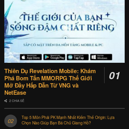
Thiên Dụ Revelation Mobile: Khám
Phá Bom Tấn MMORPG Thế Giới
Mở Đầy Hấp Dẫn Từ VNG và
NetEase
2 CHIA SẺ
Top 5 Môn Phái PK Mạnh Nhất Kiếm Thế Origin: Lựa
Chọn Nào Giúp Bạn Bá Chủ Giang Hồ?