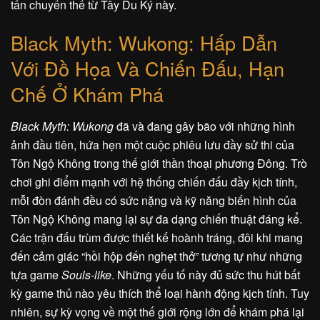
tấn chuyển thể từ Tây Du Ký này.
Black Myth: Wukong: Hấp Dẫn
Với Đồ Họa Và Chiến Đấu, Hạn
Chế Ở Khám Phá
Black Myth: Wukong
đã và đang gây bão với những hình
ảnh đầu tiên, hứa hẹn một cuộc phiêu lưu đầy sử thi của
Tôn Ngộ Không trong thế giới thần thoại phương Đông. Trò
chơi ghi điểm mạnh với hệ thống chiến đấu đầy kịch tính,
mỗi đòn đánh đều có sức nặng và kỹ năng biến hình của
Tôn Ngộ Không mang lại sự đa dạng chiến thuật đáng kể.
Các trận đấu trùm được thiết kế hoành tráng, đôi khi mang
đến cảm giác “hồi hộp đến nghẹt thở” tương tự như những
tựa game
Souls-like
. Những yếu tố này đủ sức thu hút bất
kỳ game thủ nào yêu thích thể loại hành động kịch tính. Tuy
nhiên, sự kỳ vọng về một thế giới rộng lớn để khám phá lại