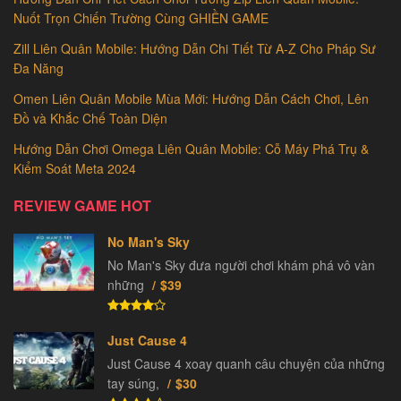
Nuốt Trọn Chiến Trường Cùng GHIỀN GAME
Zill Liên Quân Mobile: Hướng Dẫn Chi Tiết Từ A-Z Cho Pháp Sư
Đa Năng
Omen Liên Quân Mobile Mùa Mới: Hướng Dẫn Cách Chơi, Lên
Đồ và Khắc Chế Toàn Diện
Hướng Dẫn Chơi Omega Liên Quân Mobile: Cỗ Máy Phá Trụ &
Kiểm Soát Meta 2024
REVIEW GAME HOT
No Man's Sky
No Man's Sky đưa người chơi khám phá vô vàn
những
$39
Just Cause 4
Just Cause 4 xoay quanh câu chuyện của những
tay súng,
$30