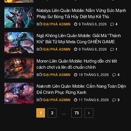
Natalya Liên Quân Mobile: Nắm Vững Sức Mạnh
Pháp Sư Bóng Tối Hủy Diệt Mọi Kẻ Thù
BỞI
ĐẠI PHÁ ADMIN
9 THÁNG 6, 2026
4
Ngộ Không Liên Quân Mobile: Giải Mã “Thánh
Khỉ” Bất Tử Mọi Meta Cùng GHIỀN GAME
BỞI
ĐẠI PHÁ ADMIN
9 THÁNG 6, 2026
1
Moren Liên Quân Mobile: Hướng dẫn chi tiết
cách chơi và lên đồ chuẩn chỉnh
BỞI
ĐẠI PHÁ ADMIN
19 THÁNG 5, 2026
4
Nakroth Liên Quân Mobile: Cẩm Nang Toàn Diện
Để Chinh Phục Rừng Xanh
BỞI
ĐẠI PHÁ ADMIN
11 THÁNG 6, 2026
3
1
2
…
73