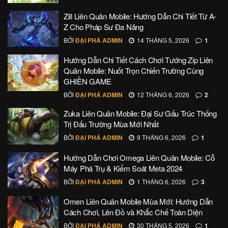
Zill Liên Quân Mobile: Hướng Dẫn Chi Tiết Từ A-
Z Cho Pháp Sư Đa Năng
BỞI
ĐẠI PHÁ ADMIN
14 THÁNG 5, 2026
1
Hướng Dẫn Chi Tiết Cách Chơi Tướng Zip Liên
Quân Mobile: Nuốt Trọn Chiến Trường Cùng
GHIỀN GAME
BỞI
ĐẠI PHÁ ADMIN
12 THÁNG 6, 2026
2
Zuka Liên Quân Mobile: Đại Sư Gấu Trúc Thống
Trị Đấu Trường Mùa Mới Nhất
BỞI
ĐẠI PHÁ ADMIN
9 THÁNG 6, 2026
1
Hướng Dẫn Chơi Omega Liên Quân Mobile: Cỗ
Máy Phá Trụ & Kiểm Soát Meta 2024
BỞI
ĐẠI PHÁ ADMIN
1 THÁNG 6, 2026
3
Omen Liên Quân Mobile Mùa Mới: Hướng Dẫn
Cách Chơi, Lên Đồ và Khắc Chế Toàn Diện
BỞI
ĐẠI PHÁ ADMIN
30 THÁNG 5, 2026
1