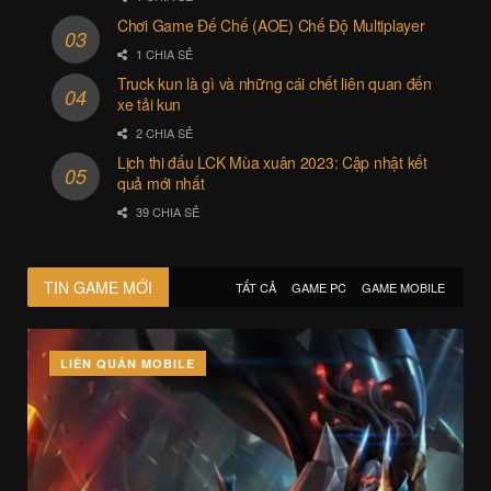
Chơi Game Đế Chế (AOE) Chế Độ Multiplayer
1 CHIA SẺ
Truck kun là gì và những cái chết liên quan đến
xe tải kun
2 CHIA SẺ
Lịch thi đấu LCK Mùa xuân 2023: Cập nhật kết
quả mới nhất
39 CHIA SẺ
TIN GAME MỚI
TẤT CẢ
GAME PC
GAME MOBILE
LIÊN QUÂN MOBILE