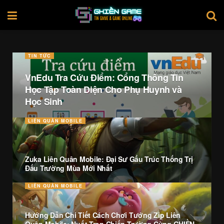
TIN TỨC
VnEdu Tra Cứu Điểm: Cổng Thông Tin
Học Tập Toàn Diện Cho Phụ Huynh và
Học Sinh
LIÊN QUÂN MOBILE
Zuka Liên Quân Mobile: Đại Sư Gấu Trúc Thống Trị
Đấu Trường Mùa Mới Nhất
LIÊN QUÂN MOBILE
Hướng Dẫn Chi Tiết Cách Chơi Tướng Zip Liên