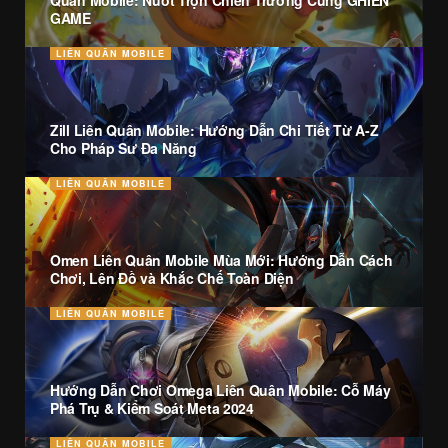
Quân Mobile: Nuốt Trọn Chiến Trường Cùng GHIỀN
GAME
LIÊN QUÂN MOBILE
Zill Liên Quân Mobile: Hướng Dẫn Chi Tiết Từ A-Z
Cho Pháp Sư Đa Năng
LIÊN QUÂN MOBILE
Omen Liên Quân Mobile Mùa Mới: Hướng Dẫn Cách
Chơi, Lên Đồ và Khắc Chế Toàn Diện
LIÊN QUÂN MOBILE
Hướng Dẫn Chơi Omega Liên Quân Mobile: Cỗ Máy
Phá Trụ & Kiểm Soát Meta 2024
LIÊN QUÂN MOBILE