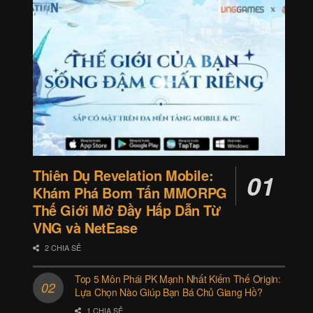
Thiên Dụ Revelation Mobile:
Khám Phá Bom Tấn MMORPG
Thế Giới Mở Đầy Hấp Dẫn Từ
VNG và NetEase
2 CHIA SẺ
Top 5 Môn Phái PK Mạnh Nhất Kiếm Thế Origin:
Lựa Chọn Nào Giúp Bạn Bá Chủ Giang Hồ?
1 CHIA SẺ