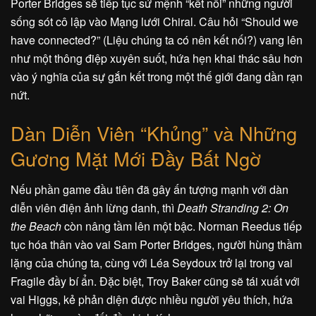
Porter Bridges sẽ tiếp tục sứ mệnh “kết nối” những người
sống sót cô lập vào Mạng lưới Chiral. Câu hỏi “Should we
have connected?” (Liệu chúng ta có nên kết nối?) vang lên
như một thông điệp xuyên suốt, hứa hẹn khai thác sâu hơn
vào ý nghĩa của sự gắn kết trong một thế giới đang dần rạn
nứt.
Dàn Diễn Viên “Khủng” và Những
Gương Mặt Mới Đầy Bất Ngờ
Nếu phần game đầu tiên đã gây ấn tượng mạnh với dàn
diễn viên điện ảnh lừng danh, thì
Death Stranding 2: On
the Beach
còn nâng tầm lên một bậc. Norman Reedus tiếp
tục hóa thân vào vai Sam Porter Bridges, người hùng thầm
lặng của chúng ta, cùng với Léa Seydoux trở lại trong vai
Fragile đầy bí ẩn. Đặc biệt, Troy Baker cũng sẽ tái xuất với
vai Higgs, kẻ phản diện được nhiều người yêu thích, hứa