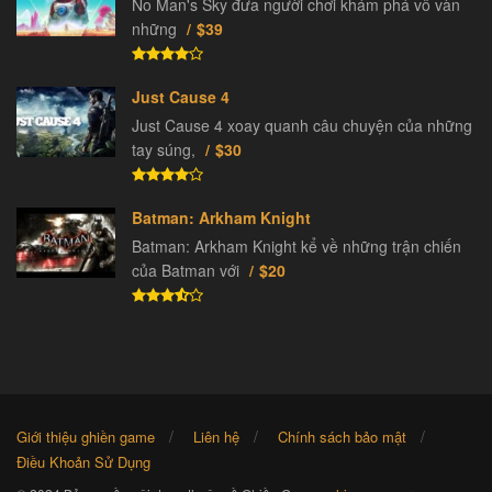
No Man's Sky đưa người chơi khám phá vô vàn
những
$39
Just Cause 4
Just Cause 4 xoay quanh câu chuyện của những
tay súng,
$30
Batman: Arkham Knight
Batman: Arkham Knight kể về những trận chiến
của Batman với
$20
Giới thiệu ghiền game
Liên hệ
Chính sách bảo mật
Điều Khoản Sử Dụng