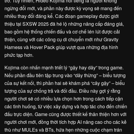
trở. Tuy nhiên, Hideo Kojima nổi tiếng là người không
ngừng đổi mới, và phần này được kỳ vọng sẽ mang đến
nhiều thay đổi đáng kể. Các đoạn gameplay được giới
thiệu tại SXSW 2025 đã hé lộ những nâng cấp đáng giá,
bao gồm hệ thống chiến đấu và cơ chế lén lút được cải
thiện, cùng với các công cụ di chuyển mới như Gravity
Harness và Hover Pack giúp vượt qua những địa hình
phức tạp hơn.
Kojima còn nhấn mạnh triết lý “gậy hay dây” trong game.
Nếu phần đầu tiên tập trung vào “dây thừng” – biểu tượng
của sự kết nối, thì phần hai sẽ khám phá “cây gậy” – biểu
tượng của sự chống trả và đối đầu. Điều này gợi ý rằng
người chơi sẽ có nhiều lựa chọn hơn trong cách tiếp cận
các tình huống, từ việc xây dựng và hợp tác cho đến chiến
đấu trực diện. Game cũng được thiết kế thân thiện hơn với
người chơi mới, đồng thời tích hợp AI nâng cao cho các kẻ
thù như MULEs và BTs, hứa hẹn những cuộc chạm trán