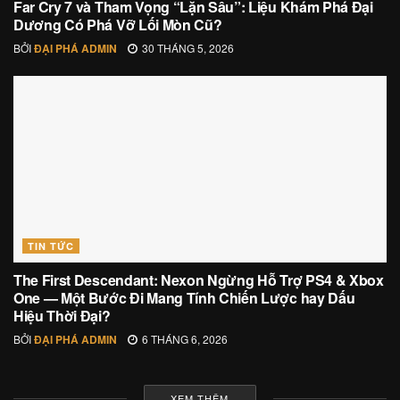
Far Cry 7 và Tham Vọng “Lặn Sâu”: Liệu Khám Phá Đại
Dương Có Phá Vỡ Lối Mòn Cũ?
BỞI
ĐẠI PHÁ ADMIN
30 THÁNG 5, 2026
TIN TỨC
The First Descendant: Nexon Ngừng Hỗ Trợ PS4 & Xbox
One — Một Bước Đi Mang Tính Chiến Lược hay Dấu
Hiệu Thời Đại?
BỞI
ĐẠI PHÁ ADMIN
6 THÁNG 6, 2026
XEM THÊM