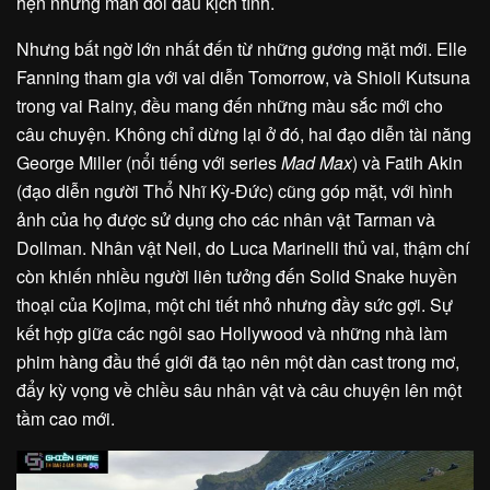
hẹn những màn đối đầu kịch tính.
Nhưng bất ngờ lớn nhất đến từ những gương mặt mới. Elle
Fanning tham gia với vai diễn Tomorrow, và Shioli Kutsuna
trong vai Rainy, đều mang đến những màu sắc mới cho
câu chuyện. Không chỉ dừng lại ở đó, hai đạo diễn tài năng
George Miller (nổi tiếng với series
Mad Max
) và Fatih Akin
(đạo diễn người Thổ Nhĩ Kỳ-Đức) cũng góp mặt, với hình
ảnh của họ được sử dụng cho các nhân vật Tarman và
Dollman. Nhân vật Neil, do Luca Marinelli thủ vai, thậm chí
còn khiến nhiều người liên tưởng đến Solid Snake huyền
thoại của Kojima, một chi tiết nhỏ nhưng đầy sức gợi. Sự
kết hợp giữa các ngôi sao Hollywood và những nhà làm
phim hàng đầu thế giới đã tạo nên một dàn cast trong mơ,
đẩy kỳ vọng về chiều sâu nhân vật và câu chuyện lên một
tầm cao mới.