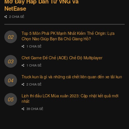
Mở Đầy Hấp Dẫn Từ VNG và
NetEase
2 CHIA SẺ
Top 5 Môn Phái PK Mạnh Nhất Kiếm Thế Origin: Lựa
Chọn Nào Giúp Bạn Bá Chủ Giang Hồ?
1 CHIA SẺ
Chơi Game Đế Chế (AOE) Chế Độ Multiplayer
1 CHIA SẺ
Truck kun là gì và những cái chết liên quan đến xe tải kun
2 CHIA SẺ
Lịch thi đấu LCK Mùa xuân 2023: Cập nhật kết quả mới
nhất
39 CHIA SẺ