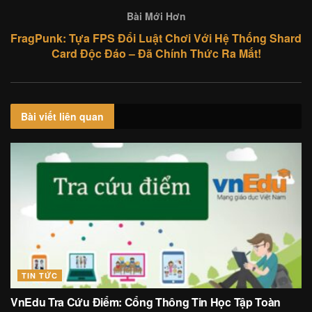
Bài Mới Hơn
FragPunk: Tựa FPS Đổi Luật Chơi Với Hệ Thống Shard
Card Độc Đáo – Đã Chính Thức Ra Mắt!
Bài viết
liên quan
TIN TỨC
VnEdu Tra Cứu Điểm: Cổng Thông Tin Học Tập Toàn