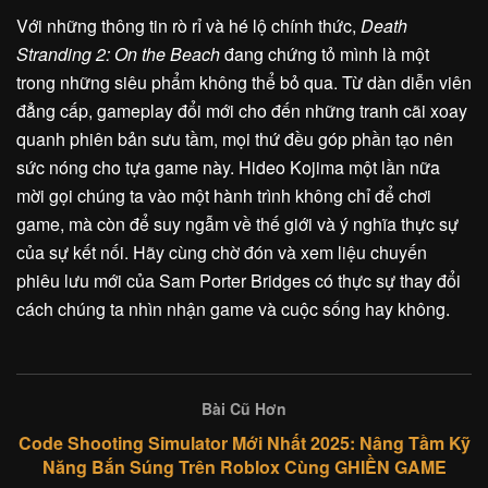
Với những thông tin rò rỉ và hé lộ chính thức,
Death
Stranding 2: On the Beach
đang chứng tỏ mình là một
trong những siêu phẩm không thể bỏ qua. Từ dàn diễn viên
đẳng cấp, gameplay đổi mới cho đến những tranh cãi xoay
quanh phiên bản sưu tầm, mọi thứ đều góp phần tạo nên
sức nóng cho tựa game này. Hideo Kojima một lần nữa
mời gọi chúng ta vào một hành trình không chỉ để chơi
game, mà còn để suy ngẫm về thế giới và ý nghĩa thực sự
của sự kết nối. Hãy cùng chờ đón và xem liệu chuyến
phiêu lưu mới của Sam Porter Bridges có thực sự thay đổi
cách chúng ta nhìn nhận game và cuộc sống hay không.
Bài Cũ Hơn
Code Shooting Simulator Mới Nhất 2025: Nâng Tầm Kỹ
Năng Bắn Súng Trên Roblox Cùng GHIỀN GAME