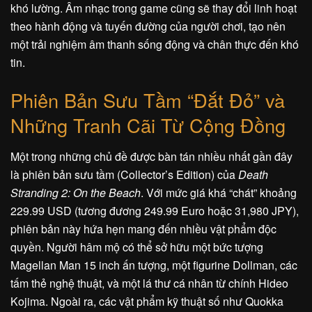
khó lường. Âm nhạc trong game cũng sẽ thay đổi linh hoạt
theo hành động và tuyến đường của người chơi, tạo nên
một trải nghiệm âm thanh sống động và chân thực đến khó
tin.
Phiên Bản Sưu Tầm “Đắt Đỏ” và
Những Tranh Cãi Từ Cộng Đồng
Một trong những chủ đề được bàn tán nhiều nhất gần đây
là phiên bản sưu tầm (Collector’s Edition) của
Death
Stranding 2: On the Beach
. Với mức giá khá “chát” khoảng
229.99 USD (tương đương 249.99 Euro hoặc 31,980 JPY),
phiên bản này hứa hẹn mang đến nhiều vật phẩm độc
quyền. Người hâm mộ có thể sở hữu một bức tượng
Magellan Man 15 inch ấn tượng, một figurine Dollman, các
tấm thẻ nghệ thuật, và một lá thư cá nhân từ chính Hideo
Kojima. Ngoài ra, các vật phẩm kỹ thuật số như Quokka