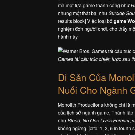
mà một tựa game thành công như
H
nhưng một thất bại như
Suicide Sq
results block] Việc loại bỏ
game Wo
nghiệm đơn người chơi, cho thấy mộ
hành này.
Games tái cấu trúc chiến lược sau t
Di Sản Của Monoli
Nuối Cho Ngành 
Monolith Productions không chỉ là m
của lịch sử ngành game. Thành lập 
như
Blood
,
No One Lives Forever
, 
không ngừng. [cite: 1, 2, 5 in fourth