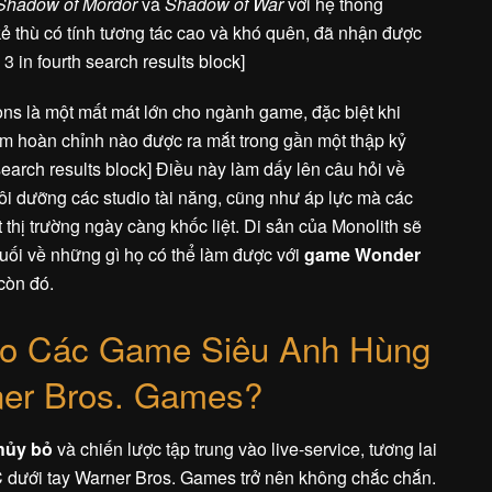
 Shadow of Mordor
và
Shadow of War
với hệ thống
ẻ thù có tính tương tác cao và khó quên, đã nhận được
3 in fourth search results block]
ns là một mất mát lớn cho ngành game, đặc biệt khi
m hoàn chỉnh nào được ra mắt trong gần một thập kỷ
th search results block] Điều này làm dấy lên câu hỏi về
ôi dưỡng các studio tài năng, cũng như áp lực mà các
t thị trường ngày càng khốc liệt. Di sản của Monolith sẽ
uối về những gì họ có thể làm được với
game Wonder
còn đó.
ho Các Game Siêu Anh Hùng
er Bros. Games?
hủy bỏ
và chiến lược tập trung vào live-service, tương lai
 dưới tay Warner Bros. Games trở nên không chắc chắn.