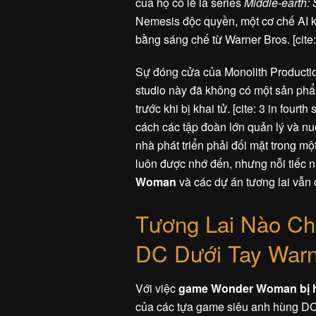
của họ có lẽ là series
Middle-earth:
Nemesis độc quyền, một cơ chế AI k
bằng sáng chế từ Warner Bros. [cite: 
Sự đóng cửa của Monolith Productio
studio này đã không có một sản phẩ
trước khi bị khai tử. [cite: 3 in four
cách các tập đoàn lớn quản lý và nu
nhà phát triển phải đối mặt trong mộ
luôn được nhớ đến, nhưng nỗi tiếc n
Woman
và các dự án tương lai vẫn 
Tương Lai Nào C
DC Dưới Tay Warn
Với việc
game Wonder Woman bị 
của các tựa game siêu anh hùng DC