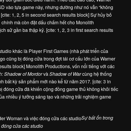
SD vào tựa game này, nhưng dường như nó vẫn “không
[cite: 1, 2, 5 in second search results block] Sự hủy bỏ
tài chính mà còn đặt dấu chấm hết cho Monolith
h sử gần ba thập kỷ. [cite: 1, 2, 3 in first search results
studio khác là Player First Games (nhà phát triển của
 cũng bị đóng cửa trong đợt tái cơ cấu lớn của Warner
 results block] Monolith Productions, vốn nổi tiếng với các
th: Shadow of Mordor
và
Shadow of War
cùng hệ thống
 bất kỳ sản phẩm mới nào kể từ năm 2017. [cite: 3 in
ọ bị đóng cửa đã khiến cộng đồng game thủ không khỏi tiếc
 của nhiều ý tưởng sáng tạo và những trải nghiệm game
Sự bất ổn trong
đóng cửa các studio