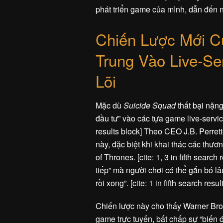
phát triển game của mình, dẫn đến n
Chiến Lược Mới C
Trung Vào Live-Se
Lõi
Mặc dù
Suicide Squad
thất bại nặn
đầu tư” vào các tựa game live-service
results block] Theo CEO J.B. Perrett
này, đặc biệt khi khai thác các thư
of Thrones. [cite: 1, 3 in fifth search
tiếp” mà người chơi có thể gắn bó lâ
rồi xong”. [cite: 1 in fifth search resul
Chiến lược này cho thấy Warner Bro
game trực tuyến, bất chấp sự “biến 