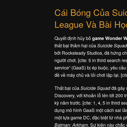
Cái Bóng Của Suici
League Và Bài Họ
Quyết định hủy bỏ
game Wonder 
thất bại thảm hại của
Suicide Squad:
bởi Rocksteady Studios, đã hứng chịu
người chơi. [cite: 5 in third search 
service” (GaaS) bị ép buộc, yêu cầu 
đề về máy chủ và lối chơi lặp lại. [cit
Thất bại của
Suicide Squad
đã gây r
Discovery, với khoản lỗ lên tới 20
kỳ năm trước. [cite: 1, 4, 5 in third 
dụng mô hình GaaS một cách sai lầm
một tựa game DC, đặc biệt từ nhà ph
Batman: Arkham
. Sự kiện này chắc 