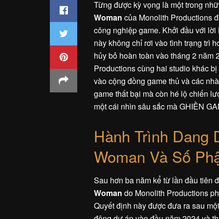
Từng được kỳ vọng là một trong nhữ
Woman
của Monolith Productions đã
công nghiệp game. Khởi đầu với lời
này không chỉ rơi vào tình trạng trì
hủy bỏ hoàn toàn vào tháng 2 năm 20
Productions cùng hai studio khác 
vào cộng đồng game thủ và các nhà 
game thất bại mà còn hé lộ chiến lư
một cái nhìn sâu sắc mà GHIỀN GA
Hành Trình Dang
Woman Và Số Phận
Sau hơn ba năm kể từ lần đầu tiên
Woman
do Monolith Productions phá
Quyết định này được đưa ra sau một q
động dự án vào đầu năm 2024 và th