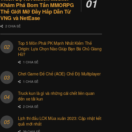
Khám Phá Bom Tấn MMORPG
Thế Giới Mở Đầy Hấp Dẫn Từ
VNG và NetEase
2 CHIA SẺ
Top 5 Môn Phái PK Mạnh Nhất Kiếm Thế
Origin: Lựa Chọn Nào Giúp Bạn Bá Chủ Giang
Hồ?
1 CHIA SẺ
Chơi Game Đế Chế (AOE) Chế Độ Multiplayer
1 CHIA SẺ
Truck kun là gì và những cái chết liên quan
đến xe tải kun
2 CHIA SẺ
Lịch thi đấu LCK Mùa xuân 2023: Cập nhật kết
quả mới nhất
39 CHIA SẺ