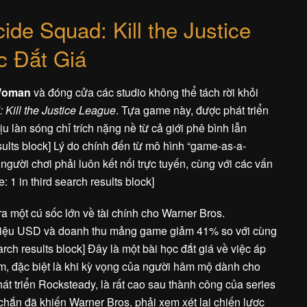
de Squad: Kill the Justice
c Đắt Giá
Woman
và đóng cửa các studio không thể tách rời khỏi
 Kill the Justice League
. Tựa game này, được phát triển
 làn sóng chỉ trích nặng nề từ cả giới phê bình lẫn
results block] Lý do chính đến từ mô hình “game-as-a-
người chơi phải luôn kết nối trực tuyến, cùng với các vấn
e: 1 in third search results block]
a một cú sốc lớn về tài chính cho Warner Bros.
0 triệu USD và doanh thu mảng game giảm 41% so với cùng
search results block] Đây là một bài học đắt giá về việc áp
, đặc biệt là khi kỳ vọng của người hâm mộ dành cho
át triển Rocksteady, là rất cao sau thành công của series
chắn đã khiến Warner Bros. phải xem xét lại chiến lược