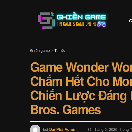
G
Ghiền game
Tin tức
Game Wonder Wom
Chấm Hết Cho Mon
Chiến Lược Đáng 
Bros. Games
bởi
Đại Phá Admin
31 Tháng 5, 2026
trong
T