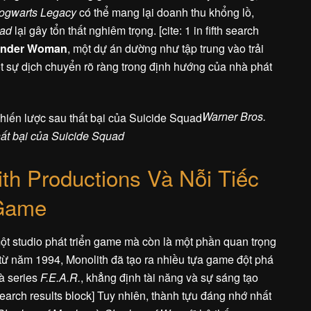
ogwarts Legacy
có thể mang lại doanh thu khổng lồ,
uad
lại gây tổn thất nghiêm trọng. [cite: 1 in fifth search
nder Woman
, một dự án dường như tập trung vào trải
t sự dịch chuyển rõ ràng trong định hướng của nhà phát
Warner Bros.
hất bại của Suicide Squad
th Productions Và Nỗi Tiếc
Game
ột studio phát triển game mà còn là một phần quan trọng
từ năm 1994, Monolith đã tạo ra nhiều tựa game đột phá
và series
F.E.A.R.
, khẳng định tài năng và sự sáng tạo
 search results block] Tuy nhiên, thành tựu đáng nhớ nhất