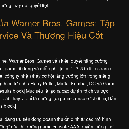
hững thay đổi quyết liệt.
ủa Warner Bros. Games: Tập
rvice Và Thương Hiệu Cốt
g nề, Warner Bros. Games vẫn kiên quyết “tăng cường
, game di động và miễn phí. [cite: 1, 2, 3 in fifth search
e, công ty nhận thấy cơ hội tăng trưởng lớn trong mảng
ơng hiệu lớn như Harry Potter, Mortal Kombat, DC và Game
 results block] Mục tiêu là tạo ra các dự án “dịch vụ trực
u dài, thay vì chỉ là những tựa game console “chơi một lần
ts block]
s. đang ưu tiên dòng doanh thu ổn định từ các mô hình
động” của thị trường game console AAA truyền thống, nơi