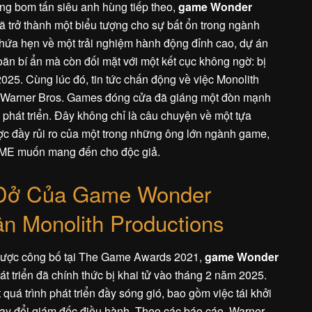
ng bom tấn siêu anh hùng tiếp theo,
game Wonder
 trở thành một biểu tượng cho sự bất ổn trong ngành
 hứa hẹn về một trải nghiệm hành động đỉnh cao, dự án
 hoãn bí ẩn mà còn đối mặt với một kết cục không ngờ: bị
25. Cùng lúc đó, tin tức chấn động về việc Monolith
bị Warner Bros. Games đóng cửa đã giáng một đòn mạnh
phát triển. Đây không chỉ là câu chuyện về một tựa
ợc đầy rủi ro của một trong những ông lớn ngành game,
ME muốn mang đến cho độc giả.
 Dở Của Game Wonder
 Monolith Productions
 được công bố tại The Game Awards 2021,
game Wonder
t triển đã chính thức bị khai tử vào tháng 2 năm 2025.
uá trình phát triển đầy sóng gió, bao gồm việc tái khởi
ay đổi giám đốc điều hành. Theo các báo cáo, Warner