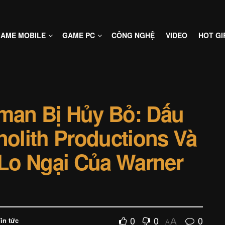
AME MOBILE
GAME PC
CÔNG NGHỆ
VIDEO
HOT GI
an Bị Hủy Bỏ: Dấu
olith Productions Và
Lo Ngại Của Warner
0
0
0
in tức
A
A