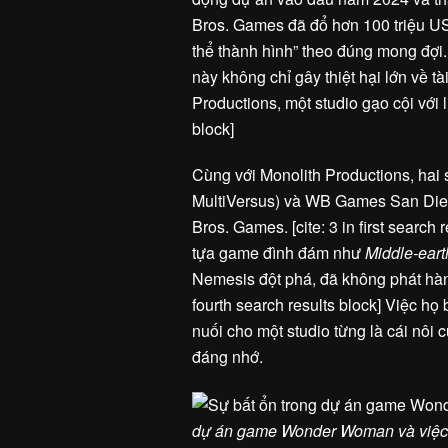
Bros. Games đã đổ hơn 100 triệu U
thể thành hình” theo đúng mong đợi. 
này không chỉ gây thiệt hại lớn về 
Productions, một studio gạo cội với lịc
block]
Cùng với Monolith Productions, hai 
MultiVersus) và WB Games San Diego
Bros. Games. [cite: 3 in first search
tựa game đình đám như
Middle-ear
Nemesis đột phá, đã không phát hành
fourth search results block] Việc h
nuối cho một studio từng là cái nôi
đáng nhớ.
dự án game Wonder Woman và việc 