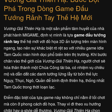
Phá Trong Dòng Game Đấu
Tướng Rảnh Tay Thế Hệ Mới
Vương Giả Thiên Hạ
là một sản phẩm tâm huyết của nhà
phát hành MIGAME, định vị mình là tựa
game đấu tướng
rảnh tay
thế hệ mới với đồ họa 3D ấn tượng trên màn hình
ngang, tạo nên sự khác biệt rõ rệt so với nhiều game idle
Tam Quốc màn hình dọc phổ biến trên thị trường. Khi bước
chân vào thế giới của
Vương Giả Thiên Hạ
, người chơi sẽ
hóa thân thành một Chúa Công tài ba, có nhiệm vụ chiêu
mộ và dẫn dắt các danh tướng lừng lẫy từ bốn thế lực
Ngụy, Thục, Ngô, Quần để bình định thiên hạ, thống nhất
Tam Quốc trong thời loạn lạc.
Điểm đặc biệt của tựa game này không chỉ nằm ở lối chơi
mà còn ở phong cách đồ họa. Thay vì đi theo xu hướng
chibi hay q-style dễ thương,
Vương Giả Thiên Hạ
chọn