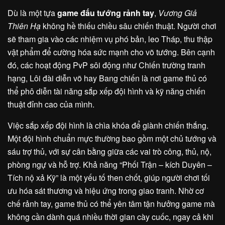
Dù là một tựa
game đấu tướng rảnh tay
,
Vương Giả
Thiên Hạ
không hề thiếu chiều sâu chiến thuật. Người chơi
sẽ tham gia vào các nhiệm vụ phó bản, leo Tháp, thu thập
vật phẩm để cường hóa sức mạnh cho võ tướng. Bên cạnh
đó, các hoạt động PvP sôi động như Chiến trường tranh
hạng, Lôi đài diễn võ hay Bang chiến là nơi game thủ có
thể phô diễn tài năng sắp xếp đội hình và kỹ năng chiến
thuật đỉnh cao của mình.
Việc sắp xếp đội hình là chìa khóa để giành chiến thắng.
Một đội hình chuẩn mực thường bao gồm một chủ tướng và
sáu trợ thủ, với sự cân bằng giữa các vai trò công, thủ, nộ,
phòng ngự và hỗ trợ. Khả năng “Phối Trận – kích Duyên –
Tích nộ xả Kỹ” là một yếu tố then chốt, giúp người chơi tối
ưu hóa sát thương và hiệu ứng trong giao tranh. Nhờ cơ
chế rảnh tay, game thủ có thể yên tâm tận hưởng game mà
không cần dành quá nhiều thời gian cày cuốc, ngay cả khi