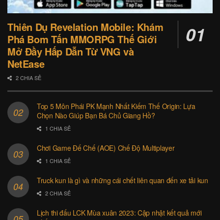
Thiên Dụ Revelation Mobile: Khám
Phá Bom Tấn MMORPG Thế Giới
Mở Đầy Hấp Dẫn Từ VNG và
NetEase
2 CHIA SẺ
Top 5 Môn Phái PK Mạnh Nhất Kiếm Thế Origin: Lựa
Chọn Nào Giúp Bạn Bá Chủ Giang Hồ?
1 CHIA SẺ
Chơi Game Đế Chế (AOE) Chế Độ Multiplayer
1 CHIA SẺ
Truck kun là gì và những cái chết liên quan đến xe tải kun
2 CHIA SẺ
Lịch thi đấu LCK Mùa xuân 2023: Cập nhật kết quả mới