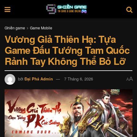
Ghiền game
Game Mobile
Vương Giả Thiên Hạ: Tựa
Game Đấu Tướng Tam Quốc
Rảnh Tay Không Thể Bỏ Lỡ
A
bởi
Đại Phá Admin
7 Tháng 6, 2026
A