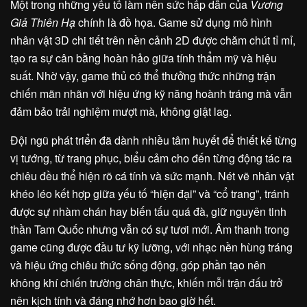
Một trong những yếu tố làm nên sức hấp dẫn của
Vương
Giả Thiên Hạ
chính là đồ họa. Game sử dụng mô hình
nhân vật 3D chi tiết trên nền cảnh 2D được chăm chút tỉ mỉ,
tạo ra sự cân bằng hoàn hảo giữa tính thẩm mỹ và hiệu
suất. Nhờ vậy, game thủ có thể thưởng thức những trận
chiến mãn nhãn với hiệu ứng kỹ năng hoành tráng mà vẫn
đảm bảo trải nghiệm mượt mà, không giật lag.
Đội ngũ phát triển đã dành nhiều tâm huyết để thiết kế từng
vị tướng, từ trang phục, biểu cảm cho đến từng động tác ra
chiêu đều thể hiện rõ cá tính và sức mạnh. Nét vẽ nhân vật
khéo léo kết hợp giữa yếu tố “hiện đại” và “cổ trang”, tránh
được sự nhàm chán hay biến tấu quá đà, giữ nguyên tinh
thần Tam Quốc nhưng vẫn có sự tươi mới. Âm thanh trong
game cũng được đầu tư kỹ lưỡng, với nhạc nền hùng tráng
và hiệu ứng chiêu thức sống động, góp phần tạo nên
không khí chiến trường chân thực, khiến mỗi trận đấu trở
nên kịch tính và đáng nhớ hơn bao giờ hết.