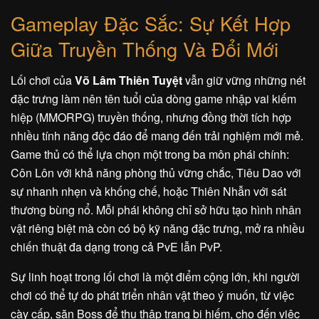
Gameplay Đặc Sắc: Sự Kết Hợp
Giữa Truyền Thống Và Đổi Mới
Lối chơi của
Võ Lâm Thiên Tuyệt
vẫn giữ vững những nét
đặc trưng làm nên tên tuổi của dòng game nhập vai kiếm
hiệp (MMORPG) truyền thống, nhưng đồng thời tích hợp
nhiều tính năng độc đáo để mang đến trải nghiệm mới mẻ.
Game thủ có thể lựa chọn một trong ba môn phái chính:
Côn Lôn với khả năng phòng thủ vững chắc, Tiêu Dao với
sự nhanh nhẹn và khống chế, hoặc Thiên Nhẫn với sát
thương bùng nổ. Mỗi phái không chỉ sở hữu tạo hình nhân
vật riêng biệt mà còn có bộ kỹ năng đặc trưng, mở ra nhiều
chiến thuật đa dạng trong cả PvE lẫn PvP.
Sự linh hoạt trong lối chơi là một điểm cộng lớn, khi người
chơi có thể tự do phát triển nhân vật theo ý muốn, từ việc
cày cấp, săn Boss để thu thập trang bị hiếm, cho đến việc