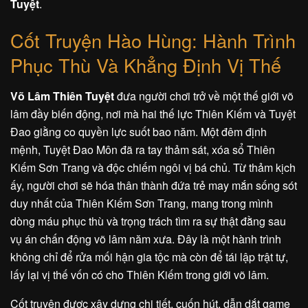
Tuyệt
.
Cốt Truyện Hào Hùng: Hành Trình
Phục Thù Và Khẳng Định Vị Thế
Võ Lâm Thiên Tuyệt
đưa người chơi trở về một thế giới võ
lâm đầy biến động, nơi mà hai thế lực Thiên Kiếm và Tuyệt
Đao giằng co quyền lực suốt bao năm. Một đêm định
mệnh, Tuyệt Đao Môn đã ra tay thảm sát, xóa sổ Thiên
Kiếm Sơn Trang và độc chiếm ngôi vị bá chủ. Từ thảm kịch
ấy, người chơi sẽ hóa thân thành đứa trẻ may mắn sống sót
duy nhất của Thiên Kiếm Sơn Trang, mang trong mình
dòng máu phục thù và trọng trách tìm ra sự thật đằng sau
vụ án chấn động võ lâm năm xưa. Đây là một hành trình
không chỉ để rửa mối hận gia tộc mà còn để tái lập trật tự,
lấy lại vị thế vốn có cho Thiên Kiếm trong giới võ lâm.
Cốt truyện được xây dựng chi tiết, cuốn hút, dẫn dắt game