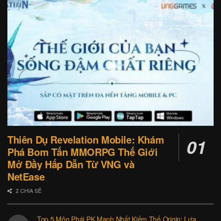
Thiên Dụ Revelation Mobile: Khám
Phá Bom Tấn MMORPG Thế Giới
Mở Đầy Hấp Dẫn Từ VNG và
NetEase
2 CHIA SẺ
Top 5 Môn Phái PK Mạnh Nhất Kiếm Thế Origin: Lựa