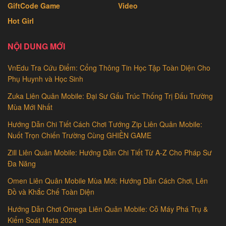
GiftCode Game
Video
Hot Girl
NỘI DUNG MỚI
VnEdu Tra Cứu Điểm: Cổng Thông Tin Học Tập Toàn Diện Cho
Phụ Huynh và Học Sinh
Zuka Liên Quân Mobile: Đại Sư Gấu Trúc Thống Trị Đấu Trường
Mùa Mới Nhất
Hướng Dẫn Chi Tiết Cách Chơi Tướng Zip Liên Quân Mobile:
Nuốt Trọn Chiến Trường Cùng GHIỀN GAME
Zill Liên Quân Mobile: Hướng Dẫn Chi Tiết Từ A-Z Cho Pháp Sư
Đa Năng
Omen Liên Quân Mobile Mùa Mới: Hướng Dẫn Cách Chơi, Lên
Đồ và Khắc Chế Toàn Diện
Hướng Dẫn Chơi Omega Liên Quân Mobile: Cỗ Máy Phá Trụ &
Kiểm Soát Meta 2024