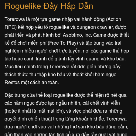
Roguelike Đầy Hấp Dẫn
Torerowa là một tựa game nhập vai hành động (Action
RPG) kết hợp yếu tố roguelike và dungeon crawler, được
phát triển và phát hành bởi Asobimo, Inc. Game được thiết
kế để chơi miễn phí (Free To Play) và tập trung vào trải
nghiệm nhiều người chơi trực tuyến, nơi các game thủ hợp
tác hoặc cạnh tranh để giành lấy vinh quang và kho báu.
Mục tiêu chính trong Torerowa rất đơn giản nhưng đầy
thách thức: thu thập kho báu và thoát khỏi hầm ngục
Restos một cách an toàn.
Đặc trưng của thể loại roguelike được thể hiện rõ nét qua
các hầm ngục được tạo ngẫu nhiên, cái chết vĩnh viễn
(hoặc ít nhất là mất mát lớn), và việc phải đưa ra những
quyết định chiến thuật trong từng khoảnh khắc. Torerowa
đưa người chơi vào vai những thợ săn kho báu dũng cảm,
dấn thân vào những tàn tích cổ xưa đầy rẫy quái vật hung