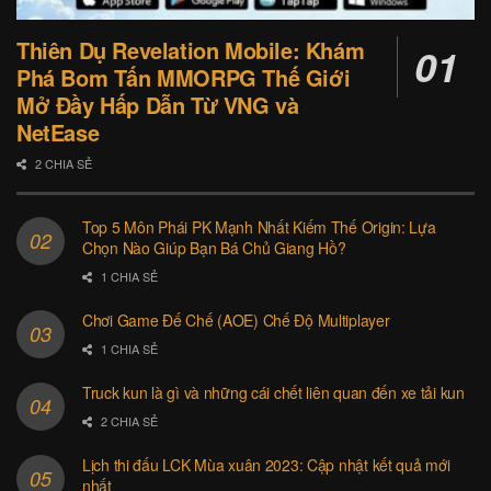
Thiên Dụ Revelation Mobile: Khám
Phá Bom Tấn MMORPG Thế Giới
Mở Đầy Hấp Dẫn Từ VNG và
NetEase
2 CHIA SẺ
Top 5 Môn Phái PK Mạnh Nhất Kiếm Thế Origin: Lựa
Chọn Nào Giúp Bạn Bá Chủ Giang Hồ?
1 CHIA SẺ
Chơi Game Đế Chế (AOE) Chế Độ Multiplayer
1 CHIA SẺ
Truck kun là gì và những cái chết liên quan đến xe tải kun
2 CHIA SẺ
Lịch thi đấu LCK Mùa xuân 2023: Cập nhật kết quả mới
nhất