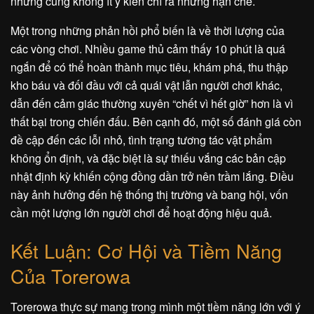
nhưng cũng không ít ý kiến chỉ ra những hạn chế.
Một trong những phản hồi phổ biến là về thời lượng của
các vòng chơi. Nhiều game thủ cảm thấy 10 phút là quá
ngắn để có thể hoàn thành mục tiêu, khám phá, thu thập
kho báu và đối đầu với cả quái vật lẫn người chơi khác,
dẫn đến cảm giác thường xuyên “chết vì hết giờ” hơn là vì
thất bại trong chiến đấu. Bên cạnh đó, một số đánh giá còn
đề cập đến các lỗi nhỏ, tình trạng tương tác vật phẩm
không ổn định, và đặc biệt là sự thiếu vắng các bản cập
nhật định kỳ khiến cộng đồng dần trở nên trầm lắng. Điều
này ảnh hưởng đến hệ thống thị trường và bang hội, vốn
cần một lượng lớn người chơi để hoạt động hiệu quả.
Kết Luận: Cơ Hội và Tiềm Năng
Của Torerowa
Torerowa thực sự mang trong mình một tiềm năng lớn với ý