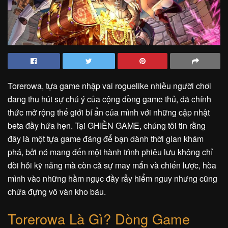
Torerowa, tựa game nhập vai roguelike nhiều người chơi
đang thu hút sự chú ý của cộng đồng game thủ, đã chính
thức mở rộng thế giới bí ẩn của mình với những cập nhật
beta đầy hứa hẹn. Tại GHIỀN GAME, chúng tôi tin rằng
đây là một tựa game đáng để bạn dành thời gian khám
phá, bởi nó mang đến một hành trình phiêu lưu không chỉ
đòi hỏi kỹ năng mà còn cả sự may mắn và chiến lược, hòa
mình vào những hầm ngục đầy rẫy hiểm nguy nhưng cũng
chứa đựng vô vàn kho báu.
Torerowa Là Gì? Dòng Game