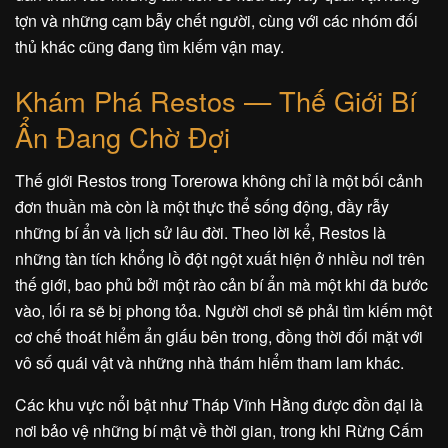
tợn và những cạm bẫy chết người, cùng với các nhóm đối
thủ khác cũng đang tìm kiếm vận may.
Khám Phá Restos — Thế Giới Bí
Ẩn Đang Chờ Đợi
Thế giới Restos trong Torerowa không chỉ là một bối cảnh
đơn thuần mà còn là một thực thể sống động, đầy rẫy
những bí ẩn và lịch sử lâu đời. Theo lời kể, Restos là
những tàn tích khổng lồ đột ngột xuất hiện ở nhiều nơi trên
thế giới, bao phủ bởi một rào cản bí ẩn mà một khi đã bước
vào, lối ra sẽ bị phong tỏa. Người chơi sẽ phải tìm kiếm một
cơ chế thoát hiểm ẩn giấu bên trong, đồng thời đối mặt với
vô số quái vật và những nhà thám hiểm tham lam khác.
Các khu vực nổi bật như Tháp Vĩnh Hằng được đồn đại là
nơi bảo vệ những bí mật về thời gian, trong khi Rừng Cấm