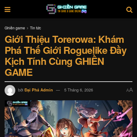
Ghiền game
Tin tức
Giới Thiệu Torerowa: Khám
Phá Thế Giới Roguelike Đầy
Kịch Tính Cùng GHIỀN
GAME
A
bởi
Đại Phá Admin
5 Tháng 6, 2026
A