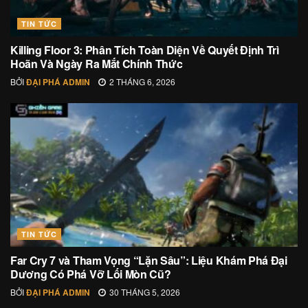
TIN TỨC
Killing Floor 3: Phân Tích Toàn Diện Về Quyết Định Trì
Hoãn Và Ngày Ra Mắt Chính Thức
BỞI
ĐẠI PHÁ ADMIN
2 THÁNG 6, 2026
TIN TỨC
Far Cry 7 và Tham Vọng “Lặn Sâu”: Liệu Khám Phá Đại
Dương Có Phá Vỡ Lối Mòn Cũ?
BỞI
ĐẠI PHÁ ADMIN
30 THÁNG 5, 2026