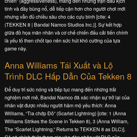
chiến” (aggressiveness), mang đến những trận đấu kịch
tính và đầy bùng nổ, dễ tiếp cận hơn cho người chơi mới
nhưng vẫn đủ chiều sâu cho các cựu binh [cite: 4
(TEKKEN 8 | Bandai Namco Studios Inc.)]. Sự kết hợp
giữa đồ họa mãn nhãn và cơ chế chiến đấu cải tiến chính
là yếu tố then chốt tạo nên sức hút khó cưỡng của tựa
game này.
Anna Williams Tái Xuất và Lộ
Trình DLC Hấp Dẫn Của Tekken 8
Để duy trì sức nóng và tiếp tục mang đến những trải
nghiệm mới mẻ, Bandai Namco đã xác nhận sự trở lại của
nhân vật được nhiều người hâm mộ yêu thích: Anna
Williams, “Tia chớp Đỏ” (Scarlet Lightning) [cite: 1 (Anna
Williams Strikes the Scene in Tekken 8), 3 (Anna William,
The “Scarlet Lightning,” Returns to TEKKEN 8 as DLC)].