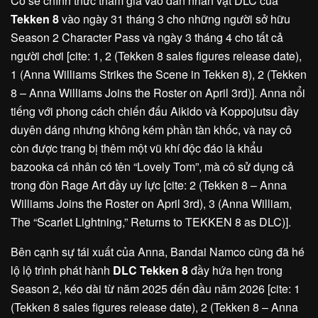
Cô sẽ chính thức tham gia vào dàn nhân vật DLC của
Tekken 8
vào ngày 31 tháng 3 cho những người sở hữu
Season 2 Character Pass và ngày 3 tháng 4 cho tất cả
người chơi [cite: 1, 2 (Tekken 8 sales figures release date),
1 (Anna Williams Strikes the Scene in Tekken 8), 2 (Tekken
8 – Anna Williams Joins the Roster on April 3rd)]. Anna nổi
tiếng với phong cách chiến đấu Aikido và Koppojutsu đầy
duyên dáng nhưng không kém phần tàn khốc, và nay cô
còn được trang bị thêm một vũ khí độc đáo là khẩu
bazooka cá nhân có tên “Lovely Tom”, mà cô sử dụng cả
trong đòn Rage Art đầy uy lực [cite: 2 (Tekken 8 – Anna
Williams Joins the Roster on April 3rd), 3 (Anna William,
The “Scarlet Lightning,” Returns to TEKKEN 8 as DLC)].
Bên cạnh sự tái xuất của Anna, Bandai Namco cũng đã hé
lộ lộ trình phát hành
DLC Tekken 8
đầy hứa hẹn trong
Season 2, kéo dài từ năm 2025 đến đầu năm 2026 [cite: 1
(Tekken 8 sales figures release date), 2 (Tekken 8 – Anna