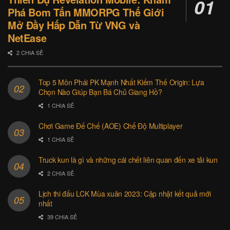
Phá Bom Tấn MMORPG Thế Giới
Mở Đầy Hấp Dẫn Từ VNG và
NetEase
2 CHIA SẺ
Top 5 Môn Phái PK Mạnh Nhất Kiếm Thế Origin: Lựa
Chọn Nào Giúp Bạn Bá Chủ Giang Hồ?
1 CHIA SẺ
Chơi Game Đế Chế (AOE) Chế Độ Multiplayer
1 CHIA SẺ
Truck kun là gì và những cái chết liên quan đến xe tải kun
2 CHIA SẺ
Lịch thi đấu LCK Mùa xuân 2023: Cập nhật kết quả mới
nhất
39 CHIA SẺ