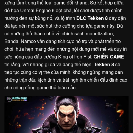
xứng tầm trong thể loại game đối kháng. Sự kết hợp giữa
đồ họa Unreal Engine 5 đột phá, lối chơi được tinh chỉnh
hướng đến sự bùng nổ, và lộ trình
DLC Tekken 8
đầy đặn
đã tạo nên một sức hút khó cưỡng cho tựa game này. Dù
có những thử thách nhỏ về chính sách monetization,
Bandai Namco vẫn đang tích cực hỗ trợ và phát triển trò
chơi, hứa hẹn mang đến những nội dung mới mẻ và duy trì
sức nóng của đấu trường King of Iron Fist.
GHIỀN GAME
tin rằng, với những gì đã và đang thể hiện,
Tekken 8
sẽ
tiếp tục củng cố vị thế của mình, không ngừng mang đến
những trận đấu kịch tính và trải nghiệm chiến đấu đỉnh cao
cho cộng đồng game thủ toàn cầu.