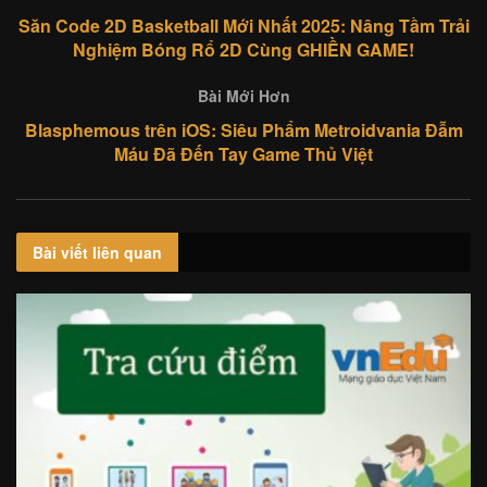
Săn Code 2D Basketball Mới Nhất 2025: Nâng Tầm Trải
Nghiệm Bóng Rổ 2D Cùng GHIỀN GAME!
Bài Mới Hơn
Blasphemous trên iOS: Siêu Phẩm Metroidvania Đẫm
Máu Đã Đến Tay Game Thủ Việt
Bài viết
liên quan