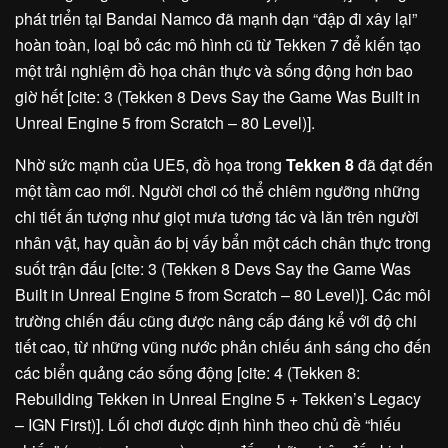
phát triển tại Bandai Namco đã mạnh dạn “đập đi xây lại”
hoàn toàn, loại bỏ các mô hình cũ từ Tekken 7 để kiến tạo
một trải nghiệm đồ họa chân thực và sống động hơn bao
giờ hết [cite: 3 (Tekken 8 Devs Say the Game Was Built in
Unreal Engine 5 from Scratch – 80 Level)].
Nhờ sức mạnh của UE5, đồ họa trong
Tekken 8
đã đạt đến
một tầm cao mới. Người chơi có thể chiêm ngưỡng những
chi tiết ấn tượng như giọt mưa tương tác và lăn trên người
nhân vật, hay quần áo bị vấy bẩn một cách chân thực trong
suốt trận đấu [cite: 3 (Tekken 8 Devs Say the Game Was
Built in Unreal Engine 5 from Scratch – 80 Level)]. Các môi
trường chiến đấu cũng được nâng cấp đáng kể với độ chi
tiết cao, từ những vũng nước phản chiếu ánh sáng cho đến
các biển quảng cáo sống động [cite: 4 (Tekken 8:
Rebuilding Tekken in Unreal Engine 5 + Tekken’s Legacy
– IGN First)]. Lối chơi được định hình theo chủ đề “hiếu