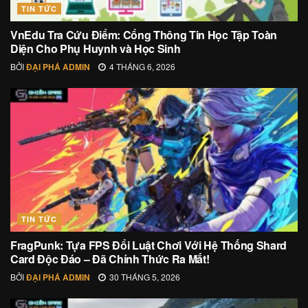
TIN TỨC
VnEdu Tra Cứu Điểm: Cổng Thông Tin Học Tập Toàn
Diện Cho Phụ Huynh và Học Sinh
BỞI
ĐẠI PHÁ ADMIN
4 THÁNG 6, 2026
TIN TỨC
FragPunk: Tựa FPS Đổi Luật Chơi Với Hệ Thống Shard
Card Độc Đáo – Đã Chính Thức Ra Mắt!
BỞI
ĐẠI PHÁ ADMIN
30 THÁNG 5, 2026