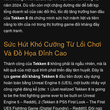
năm 2024. Dù vẫn còn một chặng đường dài để bắt kịp
tổng doanh số của các đối thủ, tốc độ tăng trưởng ban đầu
của
Tekken 8
đã chứng minh sức hút mãnh liệt và tiềm
năng to lớn của nó trong thị trường game đối kháng đầy
cạnh tranh.
Sức Hút Khó Cưỡng Từ Lối Chơi
Và Đồ Họa Đỉnh Cao
Thành công của
Tekken 8
không phải là ngẫu nhiên, mà là
kết quả của một quá trình phát triển đầy tâm huyết. Đây là
tựa
game đối kháng Tekken 8
đầu tiên được xây dựng
hoàn toàn bằng Unreal Engine 5 (UE5), một bước nhảy vọt
công nghệ đáng kể [cite: 1 (Just realized Tekken 8 is going
to be the first fighting game ever to be built on Unreal
Engine 5 – Reddit), 2 (Tekken 8 PS5 First Look – The First
UE5 Fighting Game (Digital Foundry) – Reddit)]. Đội ngũ