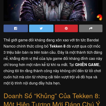
Thế giới game đối kháng đang xôn xao với tin tức Bandai
Namco chính thức công bố
Tekken 8
đã vượt qua cột mốc
3 triệu bản bán ra trên toàn cầu. Đây là một thành tích đáng
nể, khẳng định vị thế của tựa game đối kháng đỉnh cao này
chỉ trong hơn một năm kể từ khi ra mắt. Tại
GHIỀN GAME
,
chúng tôi tin rằng thành công này không chỉ đến từ lối chơi
cuốn hút mà còn từ những cải tiến vượt trội về đồ họa và
một lộ trình nội dung đầy hứa hẹn.
Doanh Số “Khủng” Của Tekken 8:
Một Hiện Tượng Mới Đáng Chú Ý