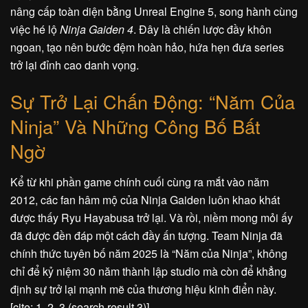
nâng cấp toàn diện bằng Unreal Engine 5, song hành cùng
việc hé lộ
Ninja Gaiden 4
. Đây là chiến lược đầy khôn
ngoan, tạo nên bước đệm hoàn hảo, hứa hẹn đưa series
trở lại đỉnh cao danh vọng.
Sự Trở Lại Chấn Động: “Năm Của
Ninja” Và Những Công Bố Bất
Ngờ
Kể từ khi phần game chính cuối cùng ra mắt vào năm
2012, các fan hâm mộ của Ninja Gaiden luôn khao khát
được thấy Ryu Hayabusa trở lại. Và rồi, niềm mong mỏi ấy
đã được đền đáp một cách đầy ấn tượng. Team Ninja đã
chính thức tuyên bố năm 2025 là “Năm của Ninja”, không
chỉ để kỷ niệm 30 năm thành lập studio mà còn để khẳng
định sự trở lại mạnh mẽ của thương hiệu kinh điển này.
[cite: 1, 2, 3 (search result 3)]