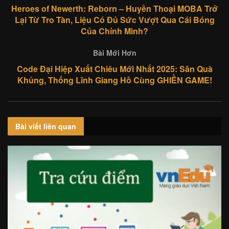
Heroes of Newerth: Reborn – Huyền Thoại MOBA Trở
Lại Từ Tro Tàn, Liệu Có Đủ Sức Vượt Qua Cái Bóng
Của Chính Mình?
Bài Mới Hơn
Code Đại Hiệp Xuất Chiêu Mới Nhất 2025: Săn Quà
Khủng, Thống Lĩnh Giang Hồ Cùng GHIỀN GAME!
Bài viết
liên quan