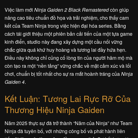
Việc làm mới
Ninja Gaiden 2 Black Remastered
còn giúp
nâng cao tiêu chuẩn đồ họa và trải nghiệm, cho thấy cam
kết của Team Ninja trong việc hiện đại hóa series. Bằng
cách tái giới thiệu một phiên bản cải tiến của một tựa game
kinh điển, studio này đang xây dựng một cầu nối vững
chắc giữa quá khứ huy hoàng và tương lai đầy hứa hẹn.
Điều này không chỉ củng cố lòng tin của người hâm mộ mà
còn tạo ra một “nền tảng” vững chắc về mặt cảm xúc và lối
chơi, chuẩn bị tốt nhất cho sự ra mắt hoành tráng của
Ninja
Gaiden 4
.
Kết Luận: Tương Lai Rực Rỡ Của
Thương Hiệu Ninja Gaiden
Năm 2025 thực sự đã trở thành “Năm của Ninja” như Team
Ninja đã tuyên bố, với những công bố và phát hành liên