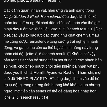
giờ hết. [cite: 2, 5 (search result 1)]
Các cảnh quan, nhân vật, hiệu ứng và ánh sáng trong
Ninja Gaiden 2 Black Remastered
đều được tái thiết kế
hoàn toàn, đưa người chơi đắm chìm sâu hơn vào thế giới
ninja đầy u ám và khốc liệt. [cite: 2, 5 (search result 1)] Đặc
biệt, các yếu tố bạo lực đặc trưng như chặt chém và máu
me cũng được remaster để tăng cường trải nghiệm hành
động, và game thủ còn có thể bật/tắt tính năng này trong
phần cài đặt. [cite: 2, 5 (search result 1)] Không chỉ vậy,
bản remaster còn bổ sung thêm nội dung từ các phiên bản
spin-off, cho phép người chơi điều khiển ba nhân vật phụ
được yêu thích là Momiji, Ayane và Rachel. Thậm chí, một
chế độ “HERO PLAY STYLE” cũng được thêm vào để hỗ
trợ tự động trong những tình huống khó khăn, giúp những
người mới tiếp cận series có thể dễ dàng hòa nhập hơn.
[cite: 2, 5 (search result 1)]