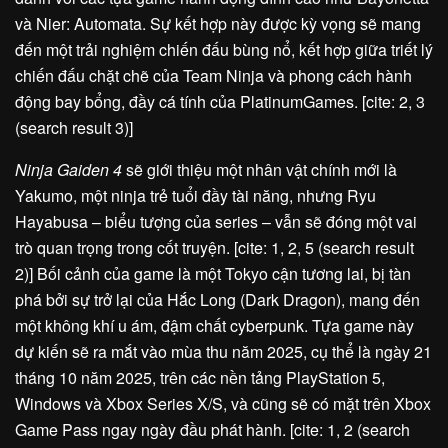
và Nier: Automata. Sự kết hợp này được kỳ vọng sẽ mang
đến một trải nghiệm chiến đấu bùng nổ, kết hợp giữa triết lý
chiến đấu chặt chẽ của Team Ninja và phong cách hành
động bay bổng, đầy cá tính của PlatinumGames. [cite: 2, 3
(search result 3)]
Ninja Gaiden 4
sẽ giới thiệu một nhân vật chính mới là
Yakumo, một ninja trẻ tuổi đầy tài năng, nhưng Ryu
Hayabusa – biểu tượng của series – vẫn sẽ đóng một vai
trò quan trọng trong cốt truyện. [cite: 1, 2, 5 (search result
2)] Bối cảnh của game là một Tokyo cận tương lai, bị tàn
phá bởi sự trở lại của Hắc Long (Dark Dragon), mang đến
một không khí u ám, đậm chất cyberpunk. Tựa game này
dự kiến sẽ ra mắt vào mùa thu năm 2025, cụ thể là ngày 21
tháng 10 năm 2025, trên các nền tảng PlayStation 5,
Windows và Xbox Series X/S, và cũng sẽ có mặt trên Xbox
Game Pass ngay ngày đầu phát hành. [cite: 1, 2 (search