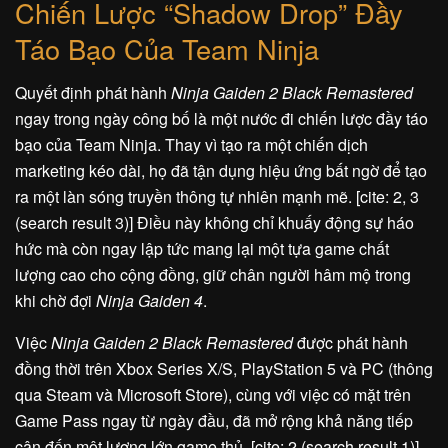
Chiến Lược “Shadow Drop” Đầy
Táo Bạo Của Team Ninja
Quyết định phát hành
Ninja Gaiden 2 Black Remastered
ngay trong ngày công bố là một nước đi chiến lược đầy táo
bạo của Team Ninja. Thay vì tạo ra một chiến dịch
marketing kéo dài, họ đã tận dụng hiệu ứng bất ngờ để tạo
ra một làn sóng truyền thông tự nhiên mạnh mẽ. [cite: 2, 3
(search result 3)] Điều này không chỉ khuấy động sự háo
hức mà còn ngay lập tức mang lại một tựa game chất
lượng cao cho cộng đồng, giữ chân người hâm mộ trong
khi chờ đợi
Ninja Gaiden 4
.
Việc
Ninja Gaiden 2 Black Remastered
được phát hành
đồng thời trên Xbox Series X/S, PlayStation 5 và PC (thông
qua Steam và Microsoft Store), cùng với việc có mặt trên
Game Pass ngay từ ngày đầu, đã mở rộng khả năng tiếp
cận đến một lượng lớn game thủ. [cite: 2 (search result 1)]