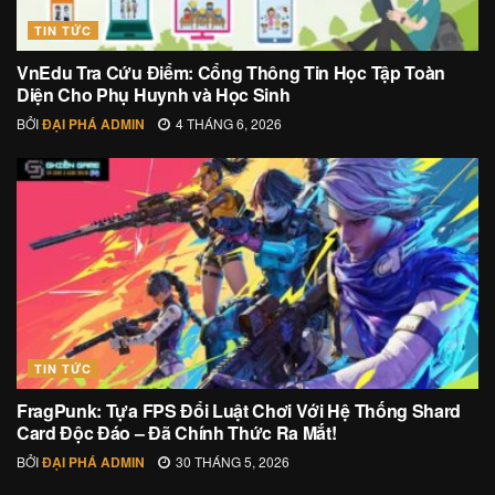
TIN TỨC
VnEdu Tra Cứu Điểm: Cổng Thông Tin Học Tập Toàn
Diện Cho Phụ Huynh và Học Sinh
BỞI
ĐẠI PHÁ ADMIN
4 THÁNG 6, 2026
TIN TỨC
FragPunk: Tựa FPS Đổi Luật Chơi Với Hệ Thống Shard
Card Độc Đáo – Đã Chính Thức Ra Mắt!
BỞI
ĐẠI PHÁ ADMIN
30 THÁNG 5, 2026