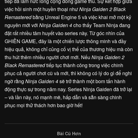
tiếp đã làm nức lòng cộng đồng game thủ. Sự kết hợp giữa
việc hồi sinh một huyền thoại như
Ninja Gaiden 2 Black
Remastered
bằng Unreal Engine 5 và việc khai mở một kỷ
nguyên mới với
Ninja Gaiden 4
cho thấy Team Ninja đang
đặt rất nhiều tâm huyết vào series này. Từ góc nhìn của
GHIỀN GAME, đây là một chiến lược thông minh và đầy
hiệu quả, không chỉ củng cố vị thế của thương hiệu mà còn
thu hút thêm nhiều người chơi mới. Nếu
Ninja Gaiden 2
Black Remastered
tiếp tục thành công trong việc chinh
phục cả người chơi cũ và mới, thì không có lý do gì để nghi
ngờ rằng
Ninja Gaiden 4
sẽ trở thành một bom tấn hành
động thực sự trong năm nay. Series Ninja Gaiden đã trở lại
– và lần này, nó mạnh mẽ, hấp dẫn và sẵn sàng chinh
phục mọi thử thách hơn bao giờ hết!
Bài Cũ Hơn