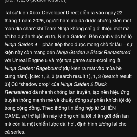
Tại sự kiện Xbox Developer Direct diễn ra vào ngày 23
tháng 1 năm 2025, người hâm mộ đã được chứng kiến một
“cơn địa chấn” khi Team Ninja không chỉ giới thiệu một mà
tới ba dự án thuộc vũ trụ Ninja Gaiden. Bên cạnh việc hé lộ
Ninja Gaiden 4
– phần tiếp theo được mong chờ từ lâu – sự
kiện này còn mang đến
Ninja Gaiden 2 Black Remastered
với Unreal Engine 5 và một tựa game side-scrolling là
Ninja Gaiden: Ragebound
(dự kiến ra mắt vào mùa hè
cùng năm). [cite: 1, 2, 3 (search result 1), 1, 3 (search result
3)] Cú “shadow drop” của
Ninja Gaiden 2 Black
Remastered
đã nhanh chóng lan truyền, tạo nên hiệu ứng
truyền thông mạnh mẽ và khuấy động sự phấn khích tột độ
trong cộng đồng. Theo thông tin tổng hợp từ GHIỀN
GAME, sự trở lại lần này không chỉ là lời tri ân gửi đến fan
mà còn là một chiến lược dài hơi, định hình tương lai cho
cả series.