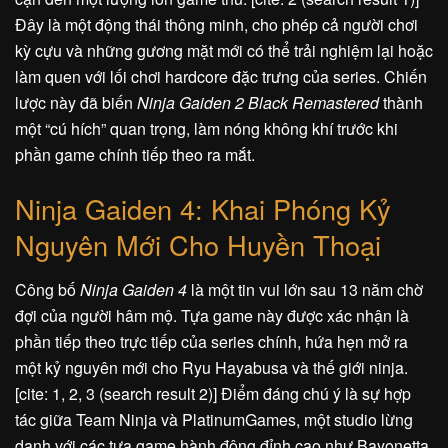
Đây là một động thái thông minh, cho phép cả người chơi
kỳ cựu và những gương mặt mới có thể trải nghiệm lại hoặc
làm quen với lối chơi hardcore đặc trưng của series. Chiến
lược này đã biến
Ninja Gaiden 2 Black Remastered
thành
một “cú hích” quan trọng, làm nóng không khí trước khi
phần game chính tiếp theo ra mắt.
Ninja Gaiden 4: Khai Phóng Kỷ
Nguyên Mới Cho Huyền Thoại
Công bố
Ninja Gaiden 4
là một tin vui lớn sau 13 năm chờ
đợi của người hâm mộ. Tựa game này được xác nhận là
phần tiếp theo trực tiếp của series chính, hứa hẹn mở ra
một kỷ nguyên mới cho Ryu Hayabusa và thế giới ninja.
[cite: 1, 2, 3 (search result 2)] Điểm đáng chú ý là sự hợp
tác giữa Team Ninja và PlatinumGames, một studio lừng
danh với các tựa game hành động đỉnh cao như Bayonetta