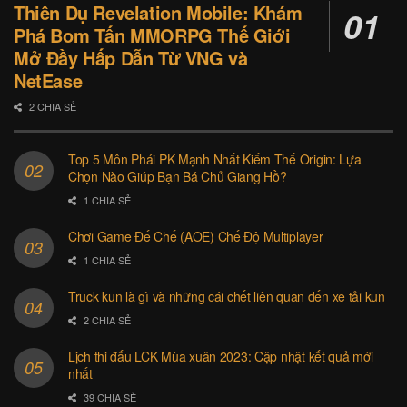
Thiên Dụ Revelation Mobile: Khám
Phá Bom Tấn MMORPG Thế Giới
Mở Đầy Hấp Dẫn Từ VNG và
NetEase
2 CHIA SẺ
Top 5 Môn Phái PK Mạnh Nhất Kiếm Thế Origin: Lựa
Chọn Nào Giúp Bạn Bá Chủ Giang Hồ?
1 CHIA SẺ
Chơi Game Đế Chế (AOE) Chế Độ Multiplayer
1 CHIA SẺ
Truck kun là gì và những cái chết liên quan đến xe tải kun
2 CHIA SẺ
Lịch thi đấu LCK Mùa xuân 2023: Cập nhật kết quả mới
nhất
39 CHIA SẺ