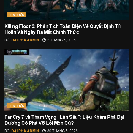
TIN TỨC
Killing Floor 3: Phân Tích Toàn Diện Về Quyết Định Trì
Hoãn Và Ngày Ra Mắt Chính Thức
BỞI
ĐẠI PHÁ ADMIN
2 THÁNG 6, 2026
TIN TỨC
Far Cry 7 và Tham Vọng “Lặn Sâu”: Liệu Khám Phá Đại
Dương Có Phá Vỡ Lối Mòn Cũ?
BỞI
ĐẠI PHÁ ADMIN
30 THÁNG 5, 2026