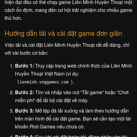
hiện đại đều có thể chạy game Liên Minh Huyền Thoại một
cách ổn định, mang đến cơ hội trải nghiệm cho nhiều game
thủ hơn.
Hướng dẫn tải và cài đặt game đơn giản
Việc tải và cài đặt Liên Minh Huyền Thoại rất dễ dàng, chỉ
với vài bước cơ bản:
Bước 1:
Truy cập trang web chính thức của Liên Minh
Huyền Thoại Việt Nam (ví dụ:
).
lienminh.vnggames.com
Bước 2:
Tìm và nhấp vào nút “Tải game” hoặc “Chơi
miễn phí” để tải bộ cài đặt về máy.
Bước 3:
Mở tệp đã tải xuống và làm theo hướng dẫn
trên màn hình để cài đặt game. Bạn sẽ cần tạo một tài
khoản Riot Games nếu chưa có.
Bước 4:
Sau khi cài đặt hoàn tất, đăng nhập vào tài