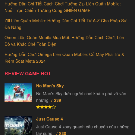
Hướng Dẫn Chi Tiết Cách Chơi Tướng Zip Liên Quân Mobile:
Nuốt Trọn Chiến Trường Cùng GHIỀN GAME
Zill Liên Quân Mobile: Hướng Dẫn Chi Tiết Từ A-Z Cho Pháp Sư
Đa Năng
Omen Liên Quân Mobile Mùa Mới: Hướng Dẫn Cách Chơi, Lên
Đồ và Khắc Chế Toàn Diện
Hướng Dẫn Chơi Omega Liên Quân Mobile: Cỗ Máy Phá Trụ &
Kiểm Soát Meta 2024
REVIEW GAME HOT
No Man's Sky
No Man's Sky đưa người chơi khám phá vô vàn
những
$39
Just Cause 4
Just Cause 4 xoay quanh câu chuyện của những
tay súng,
$30