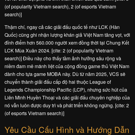
(of popularity Vietnam search), 2 (of esports Vietnam
search)]
Thậm chí, ngay cả các giải đấu quốc tế như LCK (Hàn
Quốc) cũng ghi nhận lượng khán giả Việt Nam tăng vọt, với
đỉnh điểm hơn 560.000 người xem đồng thời tại Chung Kết
LCK Mùa Xuân 2024. [cite: 2 (of popularity Vietnam
search)] Điều này cho thấy tầm ảnh hưởng sâu rộng và
niềm đam mê mãnh liệt của cộng đồng game thủ Việt Nam
dành cho tựa game MOBA này. Dù từ năm 2025, VCS sẽ
chuyển thành giải đấu cấp độ hai thuộc League of
Legends Championship Pacific (LCP), nhưng sức hút của
Liên Minh Huyền Thoại và các giải đấu chuyên nghiệp của
nó vẫn luôn được duy trì và phát triển không ngừng. [cite: 2
(of esports Vietnam search)]
Yêu Cầu Cấu Hình và Hướng Dẫn