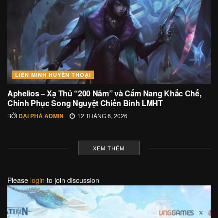
LIÊN MINH HUYỀN THOẠI
Aphelios – Xạ Thủ “200 Năm” và Cẩm Nang Khắc Chế,
Chinh Phục Song Nguyệt Chiến Binh LMHT
BỞI
ĐẠI PHÁ ADMIN
12 THÁNG 6, 2026
XEM THÊM
Please
login
to join discussion