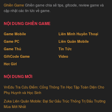
Ghiền Game
Ghiền game chia sẻ tips, gifcode, review game và
cập nhật các tin tức về game.
NỘI DUNG GHIỀN GAME
Game Mobile
Liên Minh Huyền Thoại
Game PC
Liên Quân Mobile
Game Thủ
Tin Tức
GiftCode Game
Video
Hot Girl
NỘI DUNG MỚI
VnEdu Tra Cứu Điểm: Cổng Thông Tin Học Tập Toàn Diện Cho
Phụ Huynh và Học Sinh
Zuka Liên Quân Mobile: Đại Sư Gấu Trúc Thống Trị Đấu Trường
Mùa Mới Nhất