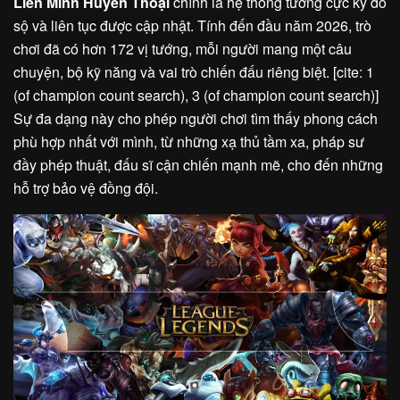
Liên Minh Huyền Thoại
chính là hệ thống tướng cực kỳ đồ
sộ và liên tục được cập nhật. Tính đến đầu năm 2026, trò
chơi đã có hơn 172 vị tướng, mỗi người mang một câu
chuyện, bộ kỹ năng và vai trò chiến đấu riêng biệt. [cite: 1
(of champion count search), 3 (of champion count search)]
Sự đa dạng này cho phép người chơi tìm thấy phong cách
phù hợp nhất với mình, từ những xạ thủ tầm xa, pháp sư
đầy phép thuật, đấu sĩ cận chiến mạnh mẽ, cho đến những
hỗ trợ bảo vệ đồng đội.