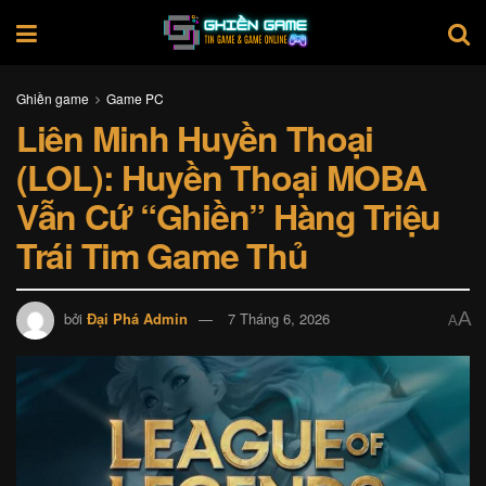
Ghiền game
Game PC
Liên Minh Huyền Thoại
(LOL): Huyền Thoại MOBA
Vẫn Cứ “Ghiền” Hàng Triệu
Trái Tim Game Thủ
A
bởi
Đại Phá Admin
7 Tháng 6, 2026
A