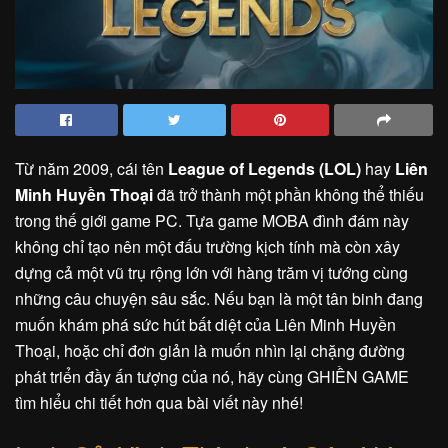
Từ năm 2009, cái tên
League of Legends (LOL)
hay
Liên
Minh Huyền Thoại
đã trở thành một phần không thể thiếu
trong thế giới game PC. Tựa game MOBA đình đám này
không chỉ tạo nên một đấu trường kịch tính mà còn xây
dựng cả một vũ trụ rộng lớn với hàng trăm vị tướng cùng
những câu chuyện sâu sắc. Nếu bạn là một tân binh đang
muốn khám phá sức hút bất diệt của Liên Minh Huyền
Thoại, hoặc chỉ đơn giản là muốn nhìn lại chặng đường
phát triển đầy ấn tượng của nó, hãy cùng GHIỀN GAME
tìm hiểu chi tiết hơn qua bài viết này nhé!