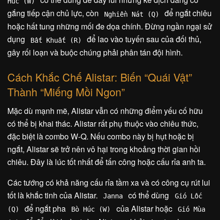
Húc (W)
gắng tiếp cận chủ lực, còn
để ngắt chiêu
Nghiền Nát (Q)
hoặc hất tung những mối đe dọa chính. Đừng ngần ngại sử
dụng
để lao vào tuyến sau của đối thủ,
Bất Khuất (R)
gây rối loạn và buộc chúng phải phân tán đội hình.
Cách Khắc Chế Alistar: Biến “Quái Vật”
Thành “Miếng Mồi Ngon”
Mặc dù mạnh mẽ, Alistar vẫn có những điểm yếu cố hữu
có thể bị khai thác. Alistar rất phụ thuộc vào chiêu thức,
đặc biệt là combo W-Q. Nếu combo này bị hụt hoặc bị
ngắt, Alistar sẽ trở nên vô hại trong khoảng thời gian hồi
chiêu. Đây là lúc tốt nhất để tấn công hoặc cấu rỉa anh ta.
Các tướng có khả năng cấu rỉa tầm xa và có công cụ rút lui
tốt là khắc tinh của Alistar.
có thể dùng
Janna
Gió Lốc
để ngắt pha
của Alistar hoặc
(Q)
Bò Húc (W)
Gió Mùa