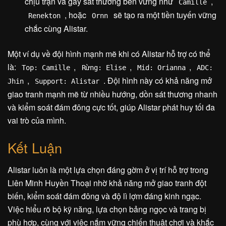
chịu trận và gây sát thương bền vững như
,
Camille
, hoặc
sẽ tạo ra một tiền tuyến vững
Renekton
Ornn
chắc cùng Alistar.
Một ví dụ về đội hình mạnh mẽ khi có Alistar hỗ trợ có thể
là:
,
,
,
Top: Camille
Rừng: Elise
Mid: Orianna
ADC:
,
. Đội hình này có khả năng mở
Jhin
Support: Alistar
giao tranh mạnh mẽ từ nhiều hướng, dồn sát thương nhanh
và kiểm soát đám đông cực tốt, giúp Alistar phát huy tối đa
vai trò của mình.
Kết Luận
Alistar luôn là một lựa chọn đáng gờm ở vị trí hỗ trợ trong
Liên Minh Huyền Thoại nhờ khả năng mở giao tranh đột
biến, kiểm soát đám đông và độ lì lợm đáng kinh ngạc.
Việc hiểu rõ bộ kỹ năng, lựa chọn bảng ngọc và trang bị
phù hợp, cùng với việc nắm vững chiến thuật chơi và khắc