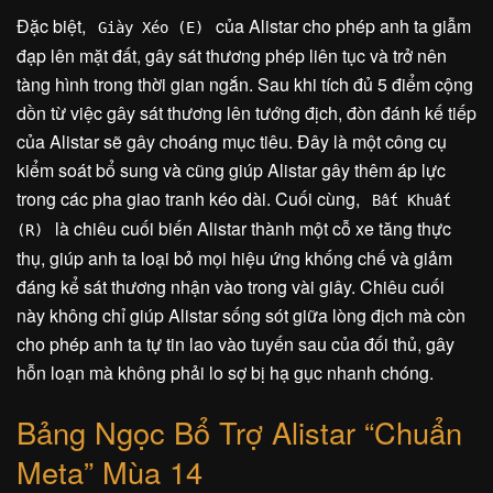
Đặc biệt,
của Alistar cho phép anh ta giẫm
Giày Xéo (E)
đạp lên mặt đất, gây sát thương phép liên tục và trở nên
tàng hình trong thời gian ngắn. Sau khi tích đủ 5 điểm cộng
dồn từ việc gây sát thương lên tướng địch, đòn đánh kế tiếp
của Alistar sẽ gây choáng mục tiêu. Đây là một công cụ
kiểm soát bổ sung và cũng giúp Alistar gây thêm áp lực
trong các pha giao tranh kéo dài. Cuối cùng,
Bất Khuất
là chiêu cuối biến Alistar thành một cỗ xe tăng thực
(R)
thụ, giúp anh ta loại bỏ mọi hiệu ứng khống chế và giảm
đáng kể sát thương nhận vào trong vài giây. Chiêu cuối
này không chỉ giúp Alistar sống sót giữa lòng địch mà còn
cho phép anh ta tự tin lao vào tuyến sau của đối thủ, gây
hỗn loạn mà không phải lo sợ bị hạ gục nhanh chóng.
Bảng Ngọc Bổ Trợ Alistar “Chuẩn
Meta” Mùa 14