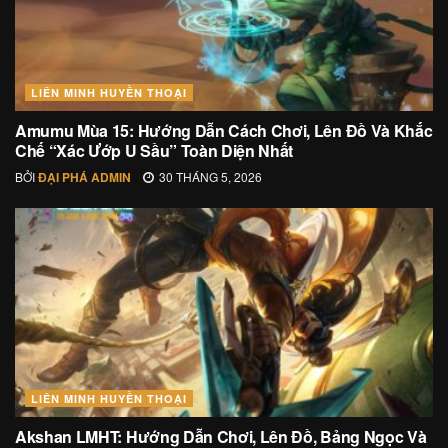
LIÊN MINH HUYỀN THOẠI
Amumu Mùa 15: Hướng Dẫn Cách Chơi, Lên Đồ Và Khắc
Chế “Xác Ướp U Sầu” Toàn Diện Nhất
BỞI
ĐẠI PHÁ ADMIN
30 THÁNG 5, 2026
LIÊN MINH HUYỀN THOẠI
Akshan LMHT: Hướng Dẫn Chơi, Lên Đồ, Bảng Ngọc Và