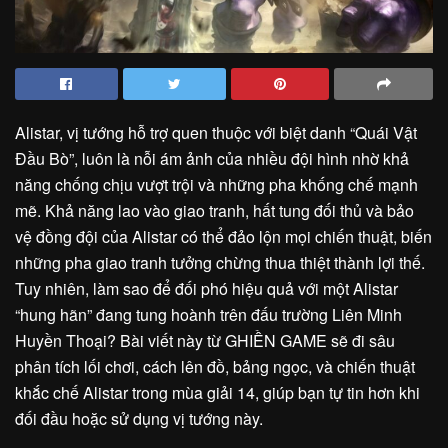
Alistar, vị tướng hỗ trợ quen thuộc với biệt danh “Quái Vật
Đầu Bò”, luôn là nỗi ám ảnh của nhiều đội hình nhờ khả
năng chống chịu vượt trội và những pha khống chế mạnh
mẽ. Khả năng lao vào giao tranh, hất tung đối thủ và bảo
vệ đồng đội của Alistar có thể đảo lộn mọi chiến thuật, biến
những pha giao tranh tưởng chừng thua thiệt thành lợi thế.
Tuy nhiên, làm sao để đối phó hiệu quả với một Alistar
“hung hãn” đang tung hoành trên đấu trường Liên Minh
Huyền Thoại? Bài viết này từ GHIỀN GAME sẽ đi sâu
phân tích lối chơi, cách lên đồ, bảng ngọc, và chiến thuật
khắc chế Alistar trong mùa giải 14, giúp bạn tự tin hơn khi
đối đầu hoặc sử dụng vị tướng này.