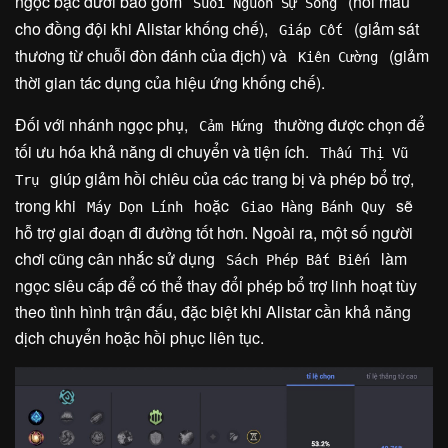
ngọc bậc dưới bao gồm
(hồi máu
Suối Nguồn Sự Sống
cho đồng đội khi Alistar khống chế),
(giảm sát
Giáp Cốt
thương từ chuỗi đòn đánh của địch) và
(giảm
Kiên Cường
thời gian tác dụng của hiệu ứng khống chế).
Đối với nhánh ngọc phụ,
thường được chọn để
Cảm Hứng
tối ưu hóa khả năng di chuyển và tiện ích.
Thấu Thị Vũ
giúp giảm hồi chiêu của các trang bị và phép bổ trợ,
Trụ
trong khi
hoặc
sẽ
Máy Dọn Lính
Giao Hàng Bánh Quy
hỗ trợ giai đoạn đi đường tốt hơn. Ngoài ra, một số người
chơi cũng cân nhắc sử dụng
làm
Sách Phép Bất Biến
ngọc siêu cấp để có thể thay đổi phép bổ trợ linh hoạt tùy
theo tình hình trận đấu, đặc biệt khi Alistar cần khả năng
dịch chuyển hoặc hồi phục liên tục.