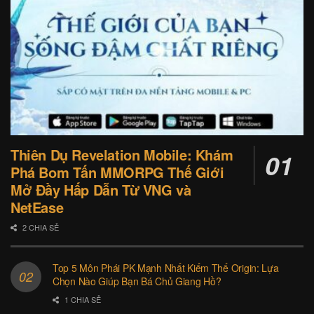
Thiên Dụ Revelation Mobile: Khám
Phá Bom Tấn MMORPG Thế Giới
Mở Đầy Hấp Dẫn Từ VNG và
NetEase
2 CHIA SẺ
Top 5 Môn Phái PK Mạnh Nhất Kiếm Thế Origin: Lựa
Chọn Nào Giúp Bạn Bá Chủ Giang Hồ?
1 CHIA SẺ