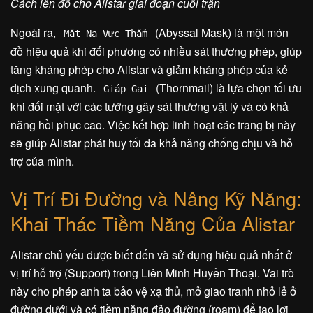
Cách lên đồ cho Alistar giai đoạn cuối trận
Ngoài ra,
(Abyssal Mask) là một món
Mặt Nạ Vực Thẳm
đồ hiệu quả khi đối phương có nhiều sát thương phép, giúp
tăng kháng phép cho Alistar và giảm kháng phép của kẻ
địch xung quanh.
(Thornmail) là lựa chọn tối ưu
Giáp Gai
khi đối mặt với các tướng gây sát thương vật lý và có khả
năng hồi phục cao. Việc kết hợp linh hoạt các trang bị này
sẽ giúp Alistar phát huy tối đa khả năng chống chịu và hỗ
trợ của mình.
Vị Trí Đi Đường và Nâng Kỹ Năng:
Khai Thác Tiềm Năng Của Alistar
Alistar chủ yếu được biết đến và sử dụng hiệu quả nhất ở
vị trí hỗ trợ (Support) trong Liên Minh Huyền Thoại. Vai trò
này cho phép anh ta bảo vệ xạ thủ, mở giao tranh nhỏ lẻ ở
đường dưới và có tiềm năng đảo đường (roam) để tạo lợi