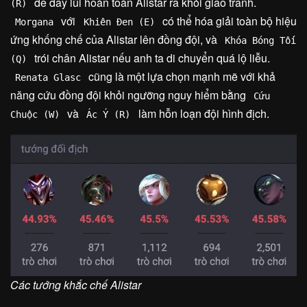
để đẩy lùi hoàn toàn Alistar ra khỏi giao tranh.
(R)
với
có thể hóa giải toàn bộ hiệu
Morgana
Khiên Đen (E)
ứng khống chế của Alistar lên đồng đội, và
Khóa Bóng Tối
trói chân Alistar nếu anh ta di chuyển quá lộ liễu.
(Q)
cũng là một lựa chọn mạnh mẽ với khả
Renata Glasc
năng cứu đồng đội khỏi ngưỡng nguy hiểm bằng
Cứu
và
làm hỗn loạn đội hình địch.
Chuộc (W)
Ác Ý (R)
Các tướng khắc chế Alistar