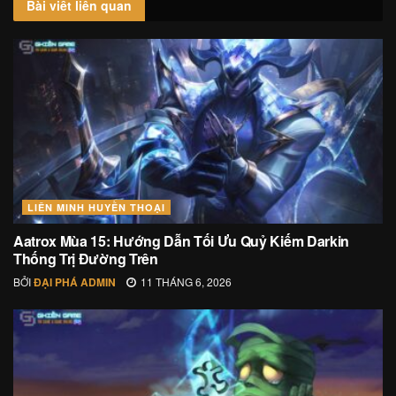
Bài viết
liên quan
LIÊN MINH HUYỀN THOẠI
Aatrox Mùa 15: Hướng Dẫn Tối Ưu Quỷ Kiếm Darkin
Thống Trị Đường Trên
BỞI
ĐẠI PHÁ ADMIN
11 THÁNG 6, 2026