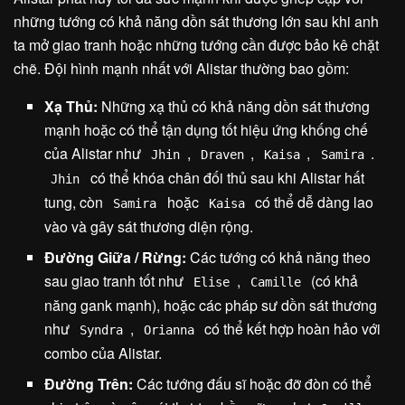
những tướng có khả năng dồn sát thương lớn sau khi anh
ta mở giao tranh hoặc những tướng cần được bảo kê chặt
chẽ. Đội hình mạnh nhất với Alistar thường bao gồm:
Xạ Thủ:
Những xạ thủ có khả năng dồn sát thương
mạnh hoặc có thể tận dụng tốt hiệu ứng khống chế
của Alistar như
,
,
,
.
Jhin
Draven
Kaisa
Samira
có thể khóa chân đối thủ sau khi Alistar hất
Jhin
tung, còn
hoặc
có thể dễ dàng lao
Samira
Kaisa
vào và gây sát thương diện rộng.
Đường Giữa / Rừng:
Các tướng có khả năng theo
sau giao tranh tốt như
,
(có khả
Elise
Camille
năng gank mạnh), hoặc các pháp sư dồn sát thương
như
,
có thể kết hợp hoàn hảo với
Syndra
Orianna
combo của Alistar.
Đường Trên:
Các tướng đấu sĩ hoặc đỡ đòn có thể