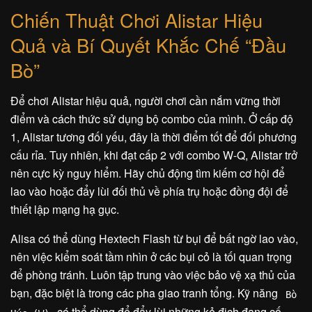
Chiến Thuật Chơi Alistar Hiệu
Quả và Bí Quyết Khắc Chế “Đầu
Bò”
Để chơi Alistar hiệu quả, người chơi cần nắm vững thời
điểm và cách thức sử dụng bộ combo của mình. Ở cấp độ
1, Alistar tương đối yếu, đây là thời điểm tốt để đối phương
cấu rỉa. Tuy nhiên, khi đạt cấp 2 với combo W-Q, Alistar trở
nên cực kỳ nguy hiểm. Hãy chủ động tìm kiếm cơ hội để
lao vào hoặc đẩy lùi đối thủ về phía trụ hoặc đồng đội để
thiết lập mạng hạ gục.
Alisa có thể dùng Hextech Flash từ bụi để bất ngờ lao vào,
nên việc kiểm soát tầm nhìn ở các bụi cỏ là tối quan trọng
để phòng tránh. Luôn tập trung vào việc bảo vệ xạ thủ của
bạn, đặc biệt là trong các pha giao tranh tổng. Kỹ năng
Bò
có thể dùng để đẩy lùi những kẻ địch đang cố