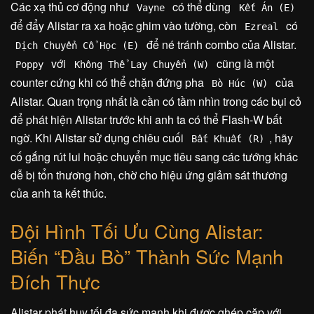
Các xạ thủ cơ động như
có thể dùng
Vayne
Kết Án (E)
để đẩy Alistar ra xa hoặc ghim vào tường, còn
có
Ezreal
để né tránh combo của Alistar.
Dịch Chuyển Cổ Học (E)
với
cũng là một
Poppy
Không Thể Lay Chuyển (W)
counter cứng khi có thể chặn đứng pha
của
Bò Húc (W)
Alistar. Quan trọng nhất là cần có tầm nhìn trong các bụi cỏ
để phát hiện Alistar trước khi anh ta có thể Flash-W bất
ngờ. Khi Alistar sử dụng chiêu cuối
, hãy
Bất Khuất (R)
cố gắng rút lui hoặc chuyển mục tiêu sang các tướng khác
dễ bị tổn thương hơn, chờ cho hiệu ứng giảm sát thương
của anh ta kết thúc.
Đội Hình Tối Ưu Cùng Alistar:
Biến “Đầu Bò” Thành Sức Mạnh
Đích Thực
Alistar phát huy tối đa sức mạnh khi được ghép cặp với