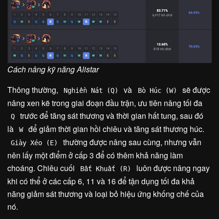
Cách nâng kỹ năng Alistar
Thông thường,
và
sẽ được
Nghiền Nát (Q)
Bò Húc (W)
nâng xen kẽ trong giai đoạn đầu trận, ưu tiên nâng tối đa
trước để tăng sát thương và thời gian hất tung, sau đó
Q
là
để giảm thời gian hồi chiêu và tăng sát thương húc.
W
thường được nâng sau cùng, nhưng vẫn
Giày Xéo (E)
nên lấy một điểm ở cấp 3 để có thêm khả năng làm
choáng. Chiêu cuối
luôn được nâng ngay
Bất Khuất (R)
khi có thể ở các cấp 6, 11 và 16 để tận dụng tối đa khả
năng giảm sát thương và loại bỏ hiệu ứng khống chế của
nó.