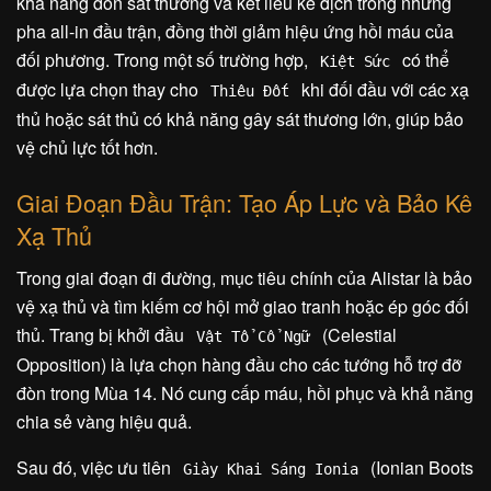
khả năng dồn sát thương và kết liễu kẻ địch trong những
pha all-in đầu trận, đồng thời giảm hiệu ứng hồi máu của
đối phương. Trong một số trường hợp,
có thể
Kiệt Sức
được lựa chọn thay cho
khi đối đầu với các xạ
Thiêu Đốt
thủ hoặc sát thủ có khả năng gây sát thương lớn, giúp bảo
vệ chủ lực tốt hơn.
Giai Đoạn Đầu Trận: Tạo Áp Lực và Bảo Kê
Xạ Thủ
Trong giai đoạn đi đường, mục tiêu chính của Alistar là bảo
vệ xạ thủ và tìm kiếm cơ hội mở giao tranh hoặc ép góc đối
thủ. Trang bị khởi đầu
(Celestial
Vật Tổ Cổ Ngữ
Opposition) là lựa chọn hàng đầu cho các tướng hỗ trợ đỡ
đòn trong Mùa 14. Nó cung cấp máu, hồi phục và khả năng
chia sẻ vàng hiệu quả.
Sau đó, việc ưu tiên
(Ionian Boots
Giày Khai Sáng Ionia