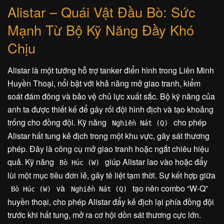
Alistar – Quái Vật Đầu Bò: Sức
Mạnh Từ Bộ Kỹ Năng Đầy Khó
Chịu
Alistar là một tướng hỗ trợ tanker điển hình trong Liên Minh
Huyền Thoại, nổi bật với khả năng mở giao tranh, kiểm
soát đám đông và bảo vệ chủ lực xuất sắc. Bộ kỹ năng của
anh ta được thiết kế để gây rối đội hình địch và tạo khoảng
trống cho đồng đội. Kỹ năng
cho phép
Nghiền Nát (Q)
Alistar hất tung kẻ địch trong một khu vực, gây sát thương
phép. Đây là công cụ mở giao tranh hoặc ngắt chiêu hiệu
quả. Kỹ năng
giúp Alistar lao vào hoặc đẩy
Bò Húc (W)
lùi một mục tiêu đơn lẻ, gây tê liệt tạm thời. Sự kết hợp giữa
và
tạo nên combo “W-Q”
Bò Húc (W)
Nghiền Nát (Q)
huyền thoại, cho phép Alistar đẩy kẻ địch lại phía đồng đội
trước khi hất tung, mở ra cơ hội dồn sát thương cực lớn.