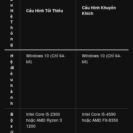
u
Cấu Hình Khuyến
H
Cấu Hình Tối Thiểu
Khích
ệ
T
h
ố
n
g
Windows 10 (Chỉ 64-
Windows 10 (Chỉ 64-
H
bit)
bit)
ệ
đi
ề
u
h
à
n
h
Intel Core i5-2300
Intel Core i5-4590
B
hoặc AMD Ryzen 3
hoặc AMD FX-8350
ộ
1200
x
ử