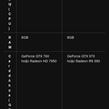
lý
(
C
P
U
)
8GB
8GB
R
A
M
GeForce GTX 760
GeForce GTX 970
C
hoặc Radeon HD 7950
hoặc Radeon R9 390
a
r
d
đ
ồ
h
ọ
a
(
G