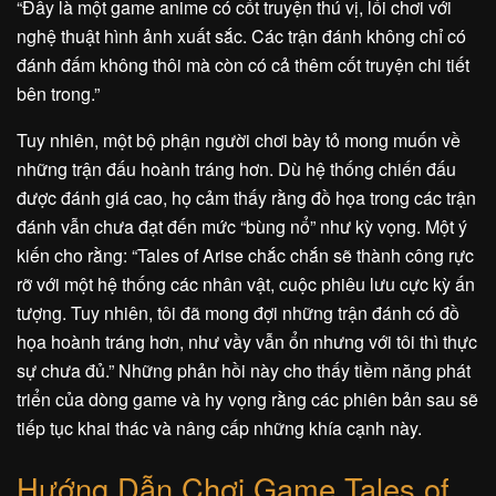
“Đây là một game anime có cốt truyện thú vị, lối chơi với
nghệ thuật hình ảnh xuất sắc. Các trận đánh không chỉ có
đánh đấm không thôi mà còn có cả thêm cốt truyện chi tiết
bên trong.”
Tuy nhiên, một bộ phận người chơi bày tỏ mong muốn về
những trận đấu hoành tráng hơn. Dù hệ thống chiến đấu
được đánh giá cao, họ cảm thấy rằng đồ họa trong các trận
đánh vẫn chưa đạt đến mức “bùng nổ” như kỳ vọng. Một ý
kiến cho rằng: “Tales of Arise chắc chắn sẽ thành công rực
rỡ với một hệ thống các nhân vật, cuộc phiêu lưu cực kỳ ấn
tượng. Tuy nhiên, tôi đã mong đợi những trận đánh có đồ
họa hoành tráng hơn, như vầy vẫn ổn nhưng với tôi thì thực
sự chưa đủ.” Những phản hồi này cho thấy tiềm năng phát
triển của dòng game và hy vọng rằng các phiên bản sau sẽ
tiếp tục khai thác và nâng cấp những khía cạnh này.
Hướng Dẫn Chơi Game Tales of