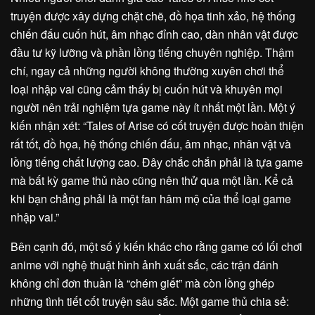
truyện được xây dựng chặt chẽ, đồ họa tinh xảo, hệ thống
chiến đấu cuốn hút, âm nhạc đỉnh cao, dàn nhân vật được
đầu tư kỹ lưỡng và phần lồng tiếng chuyên nghiệp. Thậm
chí, ngay cả những người không thường xuyên chơi thể
loại nhập vai cũng cảm thấy bị cuốn hút và khuyên mọi
người nên trải nghiệm tựa game này ít nhất một lần. Một ý
kiến nhận xét: “Tales of Arise có cốt truyện được hoàn thiện
rất tốt, đồ họa, hệ thống chiến đấu, âm nhạc, nhân vật và
lồng tiếng chất lượng cao. Đây chắc chắn phải là tựa game
mà bất kỳ game thủ nào cũng nên thử qua một lần. Kể cả
khi bạn chẳng phải là một fan hâm mộ của thể loại game
nhập vai.”
Bên cạnh đó, một số ý kiến khác cho rằng game có lối chơi
anime với nghệ thuật hình ảnh xuất sắc, các trận đánh
không chỉ đơn thuần là “chém giết” mà còn lồng ghép
những tình tiết cốt truyện sâu sắc. Một game thủ chia sẻ: