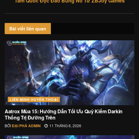
Tam Quốc Độc Đáo Bùng Nổ Từ ZBJoy Games
Bài viết
liên quan
LIÊN MINH HUYỀN THOẠI
Aatrox Mùa 15: Hướng Dẫn Tối Ưu Quỷ Kiếm Darkin
Thống Trị Đường Trên
BỞI
ĐẠI PHÁ ADMIN
11 THÁNG 6, 2026