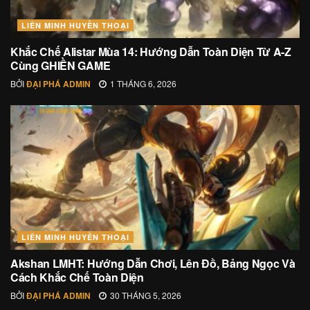
LIÊN MINH HUYỀN THOẠI
Khắc Chế Alistar Mùa 14: Hướng Dẫn Toàn Diện Từ A-Z
Cùng GHIỀN GAME
BỞI
ĐẠI PHÁ ADMIN
1 THÁNG 6, 2026
LIÊN MINH HUYỀN THOẠI
Akshan LMHT: Hướng Dẫn Chơi, Lên Đồ, Bảng Ngọc Và
Cách Khắc Chế Toàn Diện
BỞI
ĐẠI PHÁ ADMIN
30 THÁNG 5, 2026