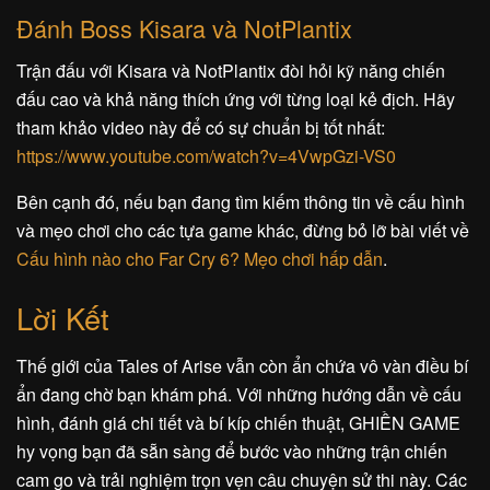
Đánh Boss Kisara và NotPlantix
Trận đấu với Kisara và NotPlantix đòi hỏi kỹ năng chiến
đấu cao và khả năng thích ứng với từng loại kẻ địch. Hãy
tham khảo video này để có sự chuẩn bị tốt nhất:
https://www.youtube.com/watch?v=4VwpGzi-VS0
Bên cạnh đó, nếu bạn đang tìm kiếm thông tin về cấu hình
và mẹo chơi cho các tựa game khác, đừng bỏ lỡ bài viết về
Cấu hình nào cho Far Cry 6? Mẹo chơi hấp dẫn
.
Lời Kết
Thế giới của Tales of Arise vẫn còn ẩn chứa vô vàn điều bí
ẩn đang chờ bạn khám phá. Với những hướng dẫn về cấu
hình, đánh giá chi tiết và bí kíp chiến thuật, GHIỀN GAME
hy vọng bạn đã sẵn sàng để bước vào những trận chiến
cam go và trải nghiệm trọn vẹn câu chuyện sử thi này. Các