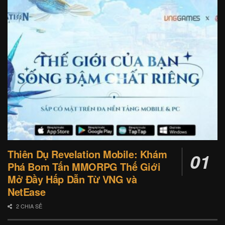
Thiên Dụ Revelation Mobile: Khám
Phá Bom Tấn MMORPG Thế Giới
Mở Đầy Hấp Dẫn Từ VNG và
NetEase
2 CHIA SẺ