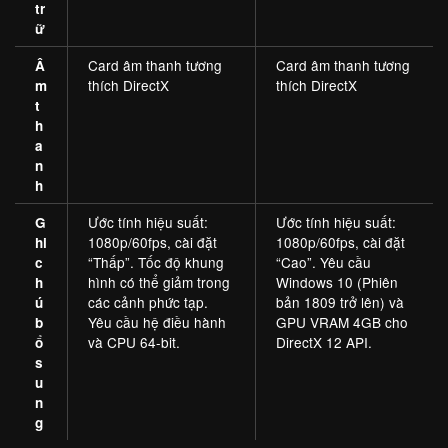
tr
ữ
Card âm thanh tương
Card âm thanh tương
Â
thích DirectX
thích DirectX
m
t
h
a
n
h
Ước tính hiệu suất:
Ước tính hiệu suất:
G
1080p/60fps, cài đặt
1080p/60fps, cài đặt
hi
“Thấp”. Tốc độ khung
“Cao”. Yêu cầu
c
hình có thể giảm trong
Windows 10 (Phiên
h
các cảnh phức tạp.
bản 1809 trở lên) và
ú
Yêu cầu hệ điều hành
GPU VRAM 4GB cho
b
và CPU 64-bit.
DirectX 12 API.
ổ
s
u
n
g