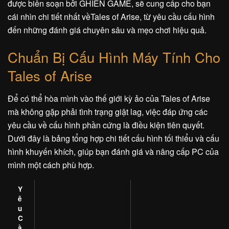
được biên soạn bởi GHIỀN GAME, sẽ cung cấp cho bạn
cái nhìn chi tiết nhất vềTales of Arise, từ yêu cầu cấu hình
đến những đánh giá chuyên sâu và mẹo chơi hiệu quả.
Chuẩn Bị Cấu Hình Máy Tính Cho
Tales of Arise
Để có thể hòa mình vào thế giới kỳ ảo của Tales of Arise
mà không gặp phải tình trạng giật lag, việc đáp ứng các
yêu cầu về cấu hình phần cứng là điều kiện tiên quyết.
Dưới đây là bảng tổng hợp chi tiết cấu hình tối thiểu và cấu
hình khuyến khích, giúp bạn đánh giá và nâng cấp PC của
mình một cách phù hợp.
Y
ê
u
C
ầ