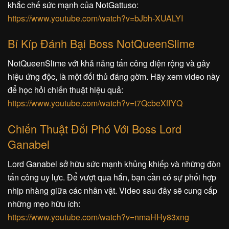
khắc chế sức mạnh của NotGattuso:
https://www.youtube.com/watch?v=bJbh-XUALYI
Bí Kíp Đánh Bại Boss NotQueenSlime
NotQueenSlime với khả năng tấn công diện rộng và gây
hiệu ứng độc, là một đối thủ đáng gờm. Hãy xem video này
để học hỏi chiến thuật hiệu quả:
https://www.youtube.com/watch?v=t7QcbeXffYQ
Chiến Thuật Đối Phó Với Boss Lord
Ganabel
Lord Ganabel sở hữu sức mạnh khủng khiếp và những đòn
tấn công uy lực. Để vượt qua hắn, bạn cần có sự phối hợp
nhịp nhàng giữa các nhân vật. Video sau đây sẽ cung cấp
những mẹo hữu ích:
https://www.youtube.com/watch?v=nmaHHy83xng