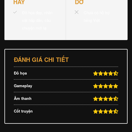
HAY
DỞ
Đồ họa đẹp, nhân
Chưa có hỗ trợ
vật hấp dẫn, câu
tiếng Việt
chuyện mới lạ
ĐÁNH GIÁ CHI TIẾT
Đồ họa
Gameplay
Âm thanh
Cốt truyện