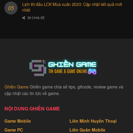
Lịch thi đấu LCK Mùa xuân 2023: Cập nhật kết quả mới
nhất
39 CHIA SẺ
Ghiền Game
Ghiền game chia sẻ tips, gifcode, review game và
cập nhật các tin tức về game.
NỘI DUNG GHIỀN GAME
Game Mobile
Liên Minh Huyền Thoại
Game PC
Liên Quân Mobile