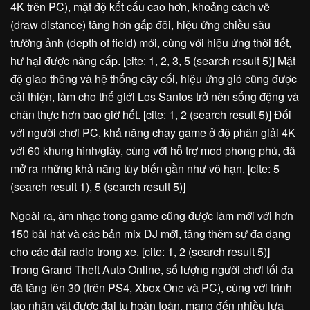
4K trên PC), mật độ kết cấu cao hơn, khoảng cách vẽ
(draw distance) tăng hơn gấp đôi, hiệu ứng chiều sâu
trường ảnh (depth of field) mới, cùng với hiệu ứng thời tiết,
hư hại được nâng cấp. [cite: 1, 2, 3, 5 (search result 5)] Mật
độ giao thông và hệ thống cây cối, hiệu ứng gió cũng được
cải thiện, làm cho thế giới Los Santos trở nên sống động và
chân thực hơn bao giờ hết. [cite: 1, 2 (search result 5)] Đối
với người chơi PC, khả năng chạy game ở độ phân giải 4K
với 60 khung hình/giây, cùng với hỗ trợ mod phong phú, đã
mở ra những khả năng tùy biến gần như vô hạn. [cite: 5
(search result 1), 5 (search result 5)]
Ngoài ra, âm nhạc trong game cũng được làm mới với hơn
150 bài hát và các bản mix DJ mới, tăng thêm sự đa dạng
cho các đài radio trong xe. [cite: 1, 2 (search result 5)]
Trong Grand Theft Auto Online, số lượng người chơi tối đa
đã tăng lên 30 (trên PS4, Xbox One và PC), cùng với trình
tạo nhân vật được đại tu hoàn toàn, mang đến nhiều lựa