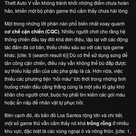
Theft Auto V vẫn không tránh khỏi những điểm chưa hoàn
hảo, khiến một bộ phận game thủ cảm thấy chưa hài lòng.
Một trong những lời phàn nàn phổ biến nhất xoay quanh
cơ chế cận chiến (CQC)
. Nhiều người chơi cho rằng hệ
thống chiến đấu tay đôi khá đơn điệu, lặp lại với các động
tác đấm đá cơ bản, thiếu chiều sâu so với các tựa game
khác. [cite: 5 (search result 6)] Dù có thể sử dụng súng để
tấn công cận chiến, điều này vẫn không thể bù đắp được
sự thiếu hấp dẫn của các pha giáp lá cà. Hơn nữa, việc
thiếu các phương tiện “hồi máu” tức thời trong những tình
huống chiến đấu căng thẳng cũng là một yếu tố gây khó
khăn cho người chơi, buộc họ phải tìm kiếm các gói máu
hoặc ẩn nấp để nhân vật tự phục hồi.
Bên cạnh đó, dù bản đồ Los Santos rộng lớn và chi tiết,
một số game thủ vẫn cảm thấy nó khá
trống rỗng
ở nhiều
khu vực, đặc biệt là các vùng ngoại ô và nông thôn. [cite: 1,