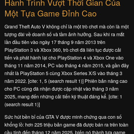
Hành Trình Vượt Thời Gian Của
Một Tựa Game Đỉnh Cao
Grand Theft Auto V không chỉ là một trò chơi mà còn là một
tượng đài về doanh số và tầm ảnh hưởng. Sau khi ra mắt
lần đầu tiên vào ngày 17 tháng 9 năm 2013 trên
PlayStation 3 và Xbox 360, trò chơi đã liên tục được cải
tiến và phát hành lại cho PlayStation 4 và Xbox One vào
tháng 11 năm 2014, PC vào tháng 4 năm 2015, và gần đây
nhất là PlayStation 5 cùng Xbox Series X/S vào tháng 3
năm 2022. [cite: 1, 5 (search result 1)] Phiên bản nâng cao
cho PC cũng đã nhận được cập nhật vào tháng 3 năm
2025, mang đến những cải tiến kỹ thuật đáng kể. [cite: 1
(search result 1)]
Sức hút bền bỉ của GTA V được minh chứng qua con số
khổng lồ: hơn 225 triệu bản game đã được bán ra trên toàn
cầu tính đến tháng 12 năm 2025, biến nó thành tựa game