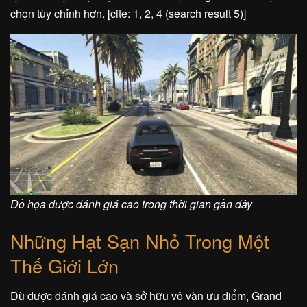
chọn tùy chỉnh hơn. [cite: 1, 2, 4 (search result 5)]
Đồ họa được đánh giá cao trong thời gian gần đây
Những Hạt Sạn Nhỏ Trong Một
Thế Giới Lớn
Dù được đánh giá cao và sở hữu vô vàn ưu điểm, Grand