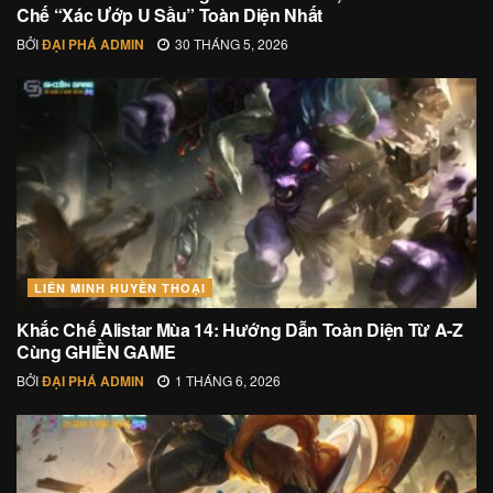
Chế “Xác Ướp U Sầu” Toàn Diện Nhất
BỞI
ĐẠI PHÁ ADMIN
30 THÁNG 5, 2026
LIÊN MINH HUYỀN THOẠI
Khắc Chế Alistar Mùa 14: Hướng Dẫn Toàn Diện Từ A-Z
Cùng GHIỀN GAME
BỞI
ĐẠI PHÁ ADMIN
1 THÁNG 6, 2026