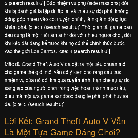
5 (search result 6)] Các nhiệm vụ phụ (side missions) đôi
khi bị đánh giá là lặp đi lặp lại và thiếu sự đột phá, không
đóng góp nhiều vào cốt truyện chính, làm giảm động lực
khám phá. [cite: 1 (search result 6)] Thời gian tải game ban
đầu cũng là một “nỗi ám ảnh” đối với nhiều người chơi, đôi
khi kéo dài đáng kể trước khi họ có thể chính thức bước
vào thế giới Los Santos. [cite: 4 (search result 6)]
Mặc dù Grand Theft Auto V đã đặt ra một tiêu chuẩn mới
cho game thế giới mở, vẫn có ý kiến cho rằng cấu trúc
nhiệm vụ của nó đôi khi quá
tuyến tính
, hạn chế sự tự do
sáng tạo của người chơi trong việc hoàn thành mục tiêu,
điều mà một tựa game sandbox đáng lẽ phải phát huy tối
đa. [cite: 3 (search result 6)]
Lời Kết: Grand Theft Auto V Vẫn
Là Một Tựa Game Đáng Chơi?