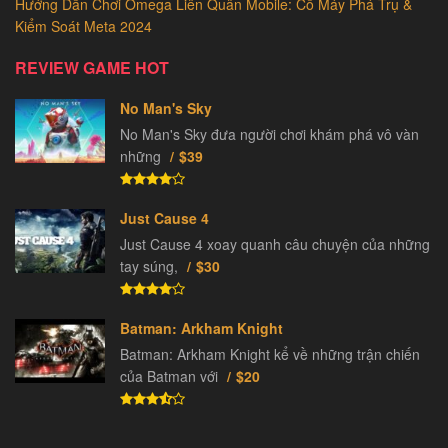
Hướng Dẫn Chơi Omega Liên Quân Mobile: Cỗ Máy Phá Trụ &
Kiểm Soát Meta 2024
REVIEW GAME HOT
No Man's Sky
No Man's Sky đưa người chơi khám phá vô vàn
những
$39
Just Cause 4
Just Cause 4 xoay quanh câu chuyện của những
tay súng,
$30
Batman: Arkham Knight
Batman: Arkham Knight kể về những trận chiến
của Batman với
$20