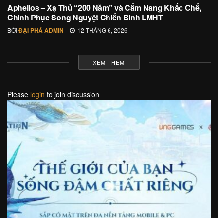
Aphelios – Xạ Thủ “200 Năm” và Cẩm Nang Khắc Chế,
Chinh Phục Song Nguyệt Chiến Binh LMHT
BỞI
ĐẠI PHÁ ADMIN
12 THÁNG 6, 2026
XEM THÊM
Please
login
to join discussion