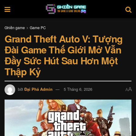
Ghiền game
Game PC
Grand Theft Auto V: Tượng
Đài Game Thế Giới Mở Vẫn
Đầy Sức Hút Sau Hơn Một
Thập Kỷ
A
bởi
Đại Phá Admin
5 Tháng 6, 2026
A