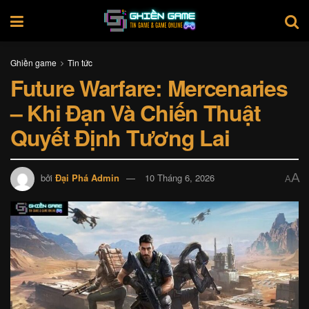
Ghiền game
Tin tức
Future Warfare: Mercenaries
– Khi Đạn Và Chiến Thuật
Quyết Định Tương Lai
A
bởi
Đại Phá Admin
10 Tháng 6, 2026
A