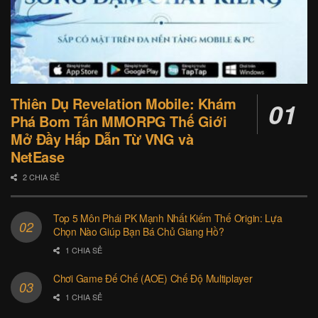
Thiên Dụ Revelation Mobile: Khám
Phá Bom Tấn MMORPG Thế Giới
Mở Đầy Hấp Dẫn Từ VNG và
NetEase
2 CHIA SẺ
Top 5 Môn Phái PK Mạnh Nhất Kiếm Thế Origin: Lựa
Chọn Nào Giúp Bạn Bá Chủ Giang Hồ?
1 CHIA SẺ
Chơi Game Đế Chế (AOE) Chế Độ Multiplayer
1 CHIA SẺ