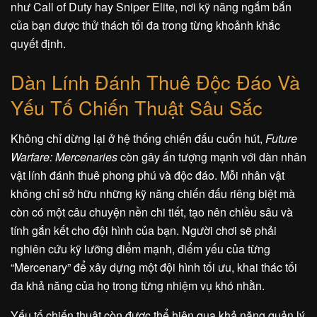
như Call of Duty hay Sniper Elite, nơi kỹ năng ngắm bắn
của bạn được thử thách tối đa trong từng khoảnh khắc
quyết định.
Dàn Lính Đánh Thuê Độc Đáo Và
Yếu Tố Chiến Thuật Sâu Sắc
Không chỉ dừng lại ở hệ thống chiến đấu cuốn hút,
Future
Warfare: Mercenaries
còn gây ấn tượng mạnh với dàn nhân
vật lính đánh thuê phong phú và độc đáo. Mỗi nhân vật
không chỉ sở hữu những kỹ năng chiến đấu riêng biệt mà
còn có một câu chuyện nền chi tiết, tạo nên chiều sâu và
tính gắn kết cho đội hình của bạn. Người chơi sẽ phải
nghiên cứu kỹ lưỡng điểm mạnh, điểm yếu của từng
“Mercenary” để xây dựng một đội hình tối ưu, khai thác tối
đa khả năng của họ trong từng nhiệm vụ khó nhằn.
Yếu tố chiến thuật còn được thể hiện qua khả năng quản lý