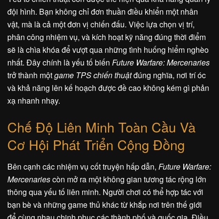
đội hình. Bạn không chỉ đơn thuần điều khiển một nhân
vật, mà là cả một đơn vị chiến đấu. Việc lựa chọn vị trí,
phân công nhiệm vụ, và kích hoạt kỹ năng đúng thời điểm
sẽ là chìa khóa để vượt qua những tình huống hiểm nghèo
nhất. Đây chính là yếu tố biến
Future Warfare: Mercenaries
trở thành một
game TPS chiến thuật
đúng nghĩa, nơi trí óc
và khả năng lên kế hoạch được đề cao không kém gì phản
xạ nhanh nhạy.
Chế Độ Liên Minh Toàn Cầu Và
Cơ Hội Phát Triển Cộng Đồng
Bên cạnh các nhiệm vụ cốt truyện hấp dẫn,
Future Warfare:
Mercenaries
còn mở ra một không gian tương tác rộng lớn
thông qua yếu tố liên minh. Người chơi có thể hợp tác với
bạn bè và những game thủ khác từ khắp nơi trên thế giới
để cùng nhau chinh phục các thành phố và quốc gia. Điều