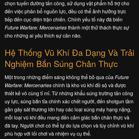
chọn tuyến đường tấn công, sử dụng vật phẩm hỗ trợ cho
đến việc phân bổ nguồn lực, đều có thể ảnh hưởng trực
tiếp đến cục diện trận chiến. Chính yếu tố này đã biến
Future Warfare: Mercenaries
thành một thử thách thực sự
cho những ai yêu thích sự cân não.
Hệ Thống Vũ Khí Đa Dạng Và Trải
Nghiệm Bắn Súng Chân Thực
Một trong những điểm sáng không thể bỏ qua của
Future
Warfare: Mercenaries
chính là kho vũ khí đồ sộ và được
thiết kế vô cùng tỉ mỉ. Từ những khẩu súng trường tấn công
uy lực, súng bắn tỉa chính xác chết người, đến shotgun tầm
gần gây sát thương lớn hay các loại súng máy hạng nặng,
mỗi loại vũ khí đều mang đến cảm giác bắn chân thực và
đã tay. Người chơi có thể tự do lựa chọn và tùy chỉnh vũ khí
phù hợp với lối chơi và nhiệm vụ cụ thể.