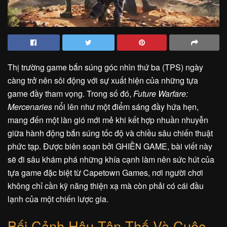
Thị trường game bắn súng góc nhìn thứ ba (TPS) ngày
càng trở nên sôi động với sự xuất hiện của những tựa
game đầy tham vọng. Trong số đó,
Future Warfare:
Mercenaries
nổi lên như một điểm sáng đầy hứa hẹn,
mang đến một làn gió mới mẻ khi kết hợp nhuần nhuyễn
giữa hành động bắn súng tốc độ và chiều sâu chiến thuật
phức tạp. Được biên soạn bởi GHIỀN GAME, bài viết này
sẽ đi sâu khám phá những khía cạnh làm nên sức hút của
tựa game đặc biệt từ Capetown Games, nơi người chơi
không chỉ cần kỹ năng thiện xạ mà còn phải có cái đầu
lạnh của một chiến lược gia.
Bối Cảnh Hậu Tận Thế Và Cuộc