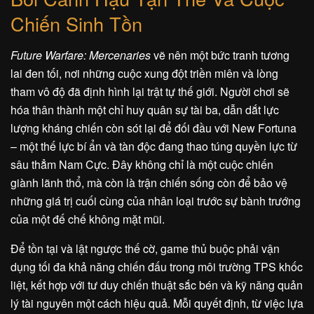
Chiến Sinh Tồn
Future Warfare: Mercenaries
vẽ nên một bức tranh tương
lai đen tối, nơi những cuộc xung đột triền miên và lòng
tham vô độ đã định hình lại trật tự thế giới. Người chơi sẽ
hóa thân thành một chỉ huy quân sự tài ba, dẫn dắt lực
lượng kháng chiến còn sót lại để đối đầu với New Fortuna
– một thế lực bí ẩn và tàn độc đang thao túng quyền lực từ
sâu thẳm Nam Cực. Đây không chỉ là một cuộc chiến
giành lãnh thổ, mà còn là trận chiến sống còn để bảo vệ
những giá trị cuối cùng của nhân loại trước sự bành trướng
của một đế chế không mặt mũi.
Để tồn tại và lật ngược thế cờ, game thủ buộc phải vận
dụng tối đa khả năng chiến đấu trong môi trường TPS khốc
liệt, kết hợp với tư duy chiến thuật sắc bén và kỹ năng quản
lý tài nguyên một cách hiệu quả. Mỗi quyết định, từ việc lựa