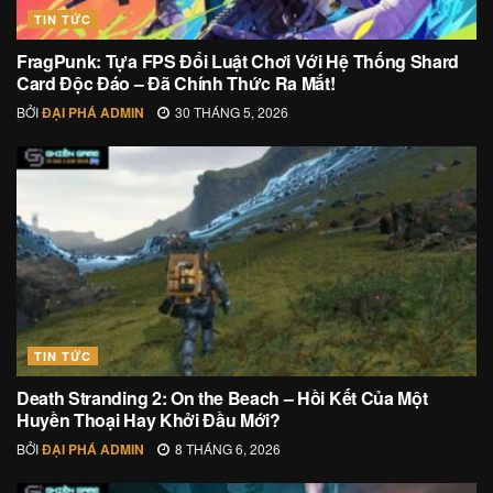
TIN TỨC
FragPunk: Tựa FPS Đổi Luật Chơi Với Hệ Thống Shard
Card Độc Đáo – Đã Chính Thức Ra Mắt!
BỞI
ĐẠI PHÁ ADMIN
30 THÁNG 5, 2026
TIN TỨC
Death Stranding 2: On the Beach – Hồi Kết Của Một
Huyền Thoại Hay Khởi Đầu Mới?
BỞI
ĐẠI PHÁ ADMIN
8 THÁNG 6, 2026