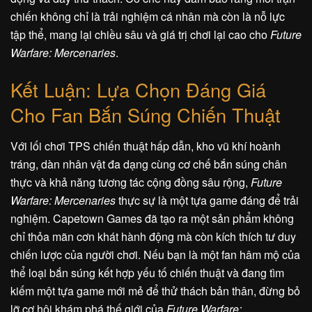
chiến không chỉ là trải nghiệm cá nhân mà còn là nỗ lực
tập thể, mang lại chiều sâu và giá trị chơi lại cao cho
Future
Warfare: Mercenaries
.
Kết Luận: Lựa Chọn Đáng Giá
Cho Fan Bắn Súng Chiến Thuật
Với lối chơi TPS chiến thuật hấp dẫn, kho vũ khí hoành
tráng, dàn nhân vật đa dạng cùng cơ chế bắn súng chân
thực và khả năng tương tác cộng đồng sâu rộng,
Future
Warfare: Mercenaries
thực sự là một tựa game đáng để trải
nghiệm. Capetown Games đã tạo ra một sản phẩm không
chỉ thỏa mãn cơn khát hành động mà còn kích thích tư duy
chiến lược của người chơi. Nếu bạn là một fan hâm mộ của
thể loại bắn súng kết hợp yếu tố chiến thuật và đang tìm
kiếm một tựa game mới mẻ để thử thách bản thân, đừng bỏ
lỡ cơ hội khám phá thế giới của
Future Warfare: