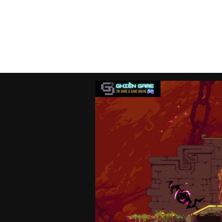
Medeiros sau đó đã rời EXOK vào th
mang tên “Neverway”. Việc mất đi m
nhân duy nhất, nhưng nó đã buộc Ma
nghiêm túc về tương lai của Earthbl