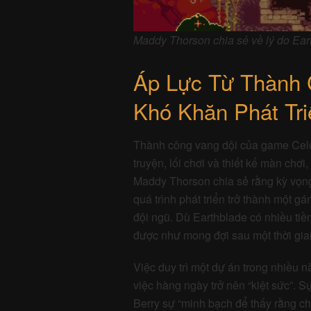
Maddy Thorson chia sẻ về lý do Eart
Áp Lực Từ Thành 
Khó Khăn Phát Tri
Thành công vang dội của game Celes
truyện, lối chơi và thiết kế màn chơi
Maddy Thorson chia sẻ rằng kỳ vọng 
quá trình phát triển trở thành một g
đội ngũ. Dù Earthblade có nhiều tiề
được như mong đợi sau một thời gian
Việc duy trì một dự án trong nhiều
việc hàng ngày trở nên “kiệt sức”. 
Berry sự “minh bạch để thấy rằng chú
định hủy bỏ Earthblade, dù đau lòng