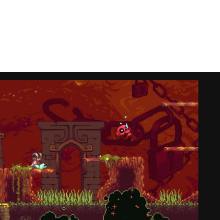
áng 11 để tập trung vào dự án game mới của riêng mình
ột thành viên chủ chốt như Pedro không phải là nguyên
ddy Thorson và Noel Berry phải nhìn nhận lại một cách
ade.