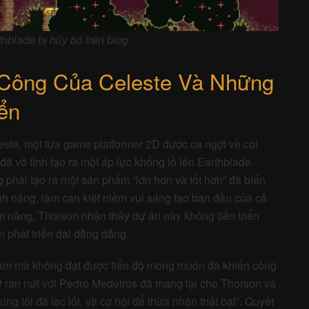
hblade bị hủy bỏ trên blog
Công Của Celeste Và Những
ển
te, một tựa game platformer 2D được ca ngợi về cốt
, đã vô tình tạo ra một áp lực khổng lồ lên Earthblade.
phải tạo ra một sản phẩm “lớn hơn và tốt hơn” đã biến
ánh nặng, làm cạn kiệt niềm vui sáng tạo ban đầu của cả
m năng, Thorson nhận thấy dự án này không tiến triển
 phát triển dài đằng đẵng.
 năm mà không đạt được tiến độ mong muốn đã khiến công
Sự rạn nứt với Pedro Medeiros đã mang lại cho Thorson và
ng tôi đã lạc lối, và cơ hội để thừa nhận thất bại”. Quyết
, đã mang lại cảm giác giải thoát cho những người làm