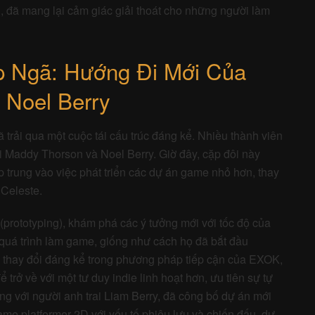
 Ngã: Hướng Đi Mới Của
 Noel Berry
trải qua một cuộc tái cấu trúc đáng kể. Nhiều thành viên
lại Maddy Thorson và Noel Berry. Giờ đây, cặp đôi này
p trung vào việc phát triển các dự án game nhỏ hơn, thay
 Celeste.
(prototyping), khám phá các ý tưởng mới với tốc độ của
g quá trình làm game, giống như cách họ đã bắt đầu
ự thay đổi đáng kể trong phương pháp tiếp cận của EXOK,
 trở về với một tư duy indie linh hoạt hơn, ưu tiên sự tự
ùng với người anh trai Liam Berry, đã công bố dự án mới
ame platformer 2D với yếu tố phiêu lưu và chiến đấu, dự
ợc Extremely OK Games xuất bản.