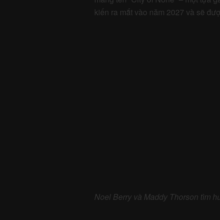
Noel Berry và Maddy Thorson tìm h
Bài Học Từ Earthb