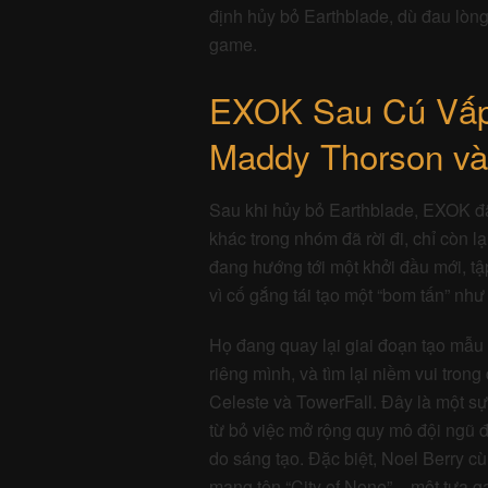
game.
EXOK Sau Cú Vấp
Maddy Thorson và
Sau khi hủy bỏ Earthblade, EXOK đã 
khác trong nhóm đã rời đi, chỉ còn 
đang hướng tới một khởi đầu mới, tậ
vì cố gắng tái tạo một “bom tấn” như
Họ đang quay lại giai đoạn tạo mẫu 
riêng mình, và tìm lại niềm vui tron
Celeste và TowerFall. Đây là một s
từ bỏ việc mở rộng quy mô đội ngũ để
do sáng tạo. Đặc biệt, Noel Berry c
mang tên “City of None” – một tựa g
kiến ra mắt vào năm 2027 và sẽ đư