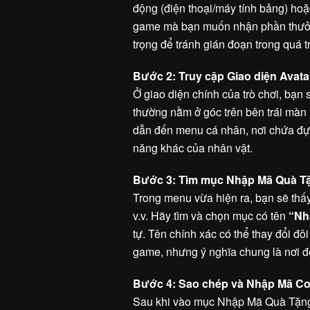
động (điện thoại/máy tính bảng) ho
game mà bạn muốn nhận phần thưởng
trọng để tránh gián đoạn trong quá t
Bước 2: Truy cập Giao diện Avata
Ở giao diện chính của trò chơi, bạn
thường nằm ở góc trên bên trái màn
dẫn đến menu cá nhân, nơi chứa đựn
năng khác của nhân vật.
Bước 3: Tìm mục Nhập Mã Quà T
Trong menu vừa hiện ra, bạn sẽ thấy 
v.v. Hãy tìm và chọn mục có tên
“Nh
tự. Tên chính xác có thể thay đổi đ
game, nhưng ý nghĩa chung là nơi đ
Bước 4: Sao chép và Nhập Mã C
Sau khi vào mục Nhập Mã Quà Tặng,