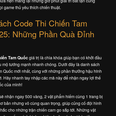
a hẹn mang lại những giờ phút giải trí bất tận cùng
i game thủ yêu thích chiến thuật.
ách Code Thi Chiến Tam
25: Những Phần Quà Đỉnh
hiến Tam Quốc
giá trị là chìa khóa giúp bạn có khởi đầu
hiêu mộ tướng mạnh nhanh chóng. Dưới đây là danh sách
m Quốc mới nhất, cùng với những phần thưởng hậu hĩnh
. Hãy nhanh tay nhập các mã này để nhận ngay lợi thế
ốc của mình!
sẽ nhận ngay 500 vàng, 2 vật phẩm hiếm cùng 1 trang bị
cơ bản nhưng vô cùng quan trọng, giúp củng cố đội hình
chắc cho những trận chiến cam go sắp tới. Những vật