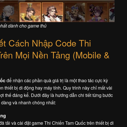
hất dành cho game thủ
ết Cách Nhập Code Thi
rên Mọi Nền Tảng (Mobile &
uốc
để nhận các phần quà giá trị là một thao tác cực kỳ
 thiết bị di động hay máy tính. Quy trình này chỉ mất vài
ợi thế đáng kể. Dưới đây là hướng dẫn chi tiết từng bước
ễ dàng và nhanh chóng nhất:
àng
ã tải và cài đặt game Thi Chiến Tam Quốc trên thiết bị di