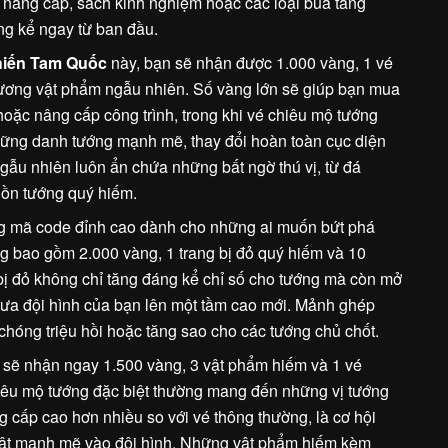
 nâng cấp, sách kinh nghiệm hoặc các loại bùa tăng
ng kể ngay từ ban đầu.
hiến Tam Quốc
này, bạn sẽ nhận được 1.000 vàng, 1 vé
rương vật phẩm ngẫu nhiên. Số vàng lớn sẽ giúp bạn mua
oặc nâng cấp công trình, trong khi vé chiêu mộ tướng
hững danh tướng mạnh mẽ, thay đổi hoàn toàn cục diện
gẫu nhiên luôn ẩn chứa những bất ngờ thú vị, từ đá
ồn tướng quý hiếm.
g mã code đỉnh cao dành cho những ai muốn bứt phá
g bao gồm 2.000 vàng, 1 trang bị đỏ quý hiếm và 10
ị đỏ không chỉ tăng đáng kể chỉ số cho tướng mà còn mở
đưa đội hình của bạn lên một tầm cao mới. Mảnh ghép
hóng triệu hồi hoặc tăng sao cho các tướng chủ chốt.
 sẽ nhận ngay 1.500 vàng, 3 vật phẩm hiếm và 1 vé
hiêu mộ tướng đặc biệt thường mang đến những vị tướng
g cấp cao hơn nhiều so với vé thông thường, là cơ hội
ật mạnh mẽ vào đội hình. Những vật phẩm hiếm kèm