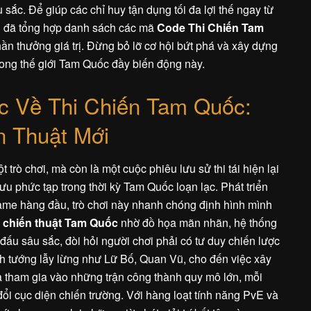
 sắc. Để giúp các chỉ huy tận dụng tối đa lợi thế ngay từ
 đã tổng hợp danh sách các mã
Code Thi Chiến Tam
n thưởng giá trị. Đừng bỏ lỡ cơ hội bứt phá và xây dựng
ong thế giới Tam Quốc đầy biến động này.
ợc Về Thi Chiến Tam Quốc:
n Thuật Mới
trò chơi, mà còn là một cuộc phiêu lưu sử thi tái hiện lại
 phức tạp trong thời kỳ Tam Quốc loạn lạc. Phát triển
ame hàng đầu, trò chơi này nhanh chóng định hình mình
 chiến thuật Tam Quốc
nhờ đồ họa mãn nhãn, hệ thống
đấu sâu sắc, đòi hỏi người chơi phải có tư duy chiến lược
h tướng lẫy lừng như Lữ Bố, Quan Vũ, cho đến việc xây
và tham gia vào những trận công thành quy mô lớn, mỗi
đổi cục diện chiến trường. Với hàng loạt tính năng PvE và