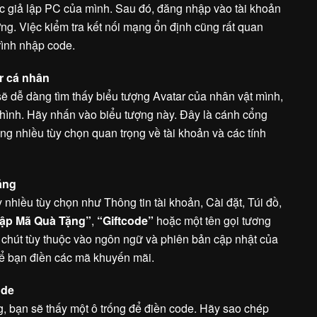
ặc giả lập PC của mình. Sau đó, đăng nhập vào tài khoản
. Việc kiểm tra kết nối mạng ổn định cũng rất quan
rình nhập code.
r cá nhân
 sẽ dễ dàng tìm thấy biểu tượng Avatar của nhân vật mình,
 hình. Hãy nhấn vào biểu tượng này. Đây là cánh cổng
g nhiều tùy chọn quan trọng về tài khoản và các tính
ặng
nhiều tùy chọn như Thông tin tài khoản, Cài đặt, Túi đồ,
ập Mã Quà Tặng”
,
“Giftcode”
hoặc một tên gọi tương
ôi chút tùy thuộc vào ngôn ngữ và phiên bản cập nhật của
ể bạn điền các mã khuyến mãi.
ode
 bạn sẽ thấy một ô trống để điền code. Hãy sao chép