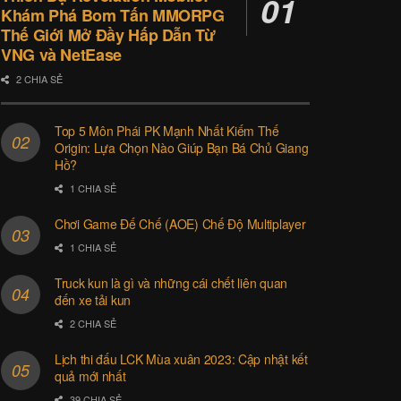
Khám Phá Bom Tấn MMORPG
Thế Giới Mở Đầy Hấp Dẫn Từ
VNG và NetEase
2 CHIA SẺ
Top 5 Môn Phái PK Mạnh Nhất Kiếm Thế
Origin: Lựa Chọn Nào Giúp Bạn Bá Chủ Giang
Hồ?
1 CHIA SẺ
Chơi Game Đế Chế (AOE) Chế Độ Multiplayer
1 CHIA SẺ
Truck kun là gì và những cái chết liên quan
đến xe tải kun
2 CHIA SẺ
Lịch thi đấu LCK Mùa xuân 2023: Cập nhật kết
quả mới nhất
39 CHIA SẺ