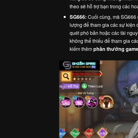
theo sẽ hỗ trợ bạn trong các h
SG666:
Cuối cùng, mã SG666 m
lượng để tham gia các sự kiện đặ
quét phó bản hoặc các tài nguyê
không thể thiếu để tham gia cá
kiếm thêm
phần thưởng gam