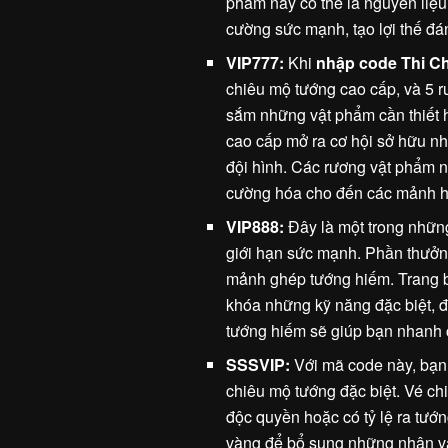
phẩm này có thể là nguyên liệu
cường sức mạnh, tạo lợi thế đá
VIP777:
Khi
nhập code Thi C
chiêu mộ tướng cao cấp, và 5 
sắm những vật phẩm cần thiết h
cao cấp mở ra cơ hội sở hữu n
đội hình. Các rương vật phẩm n
cường hóa cho đến các mảnh h
VIP888:
Đây là một trong nhữn
giới hạn sức mạnh. Phần thưởn
mảnh ghép tướng hiếm. Trang b
khóa những kỹ năng đặc biệt, 
tướng hiếm sẽ giúp bạn nhanh c
SSSVIP:
Với mã code này, bạn
chiêu mộ tướng đặc biệt. Vé c
độc quyền hoặc có tỷ lệ ra tướn
vàng để bổ sung những nhân v