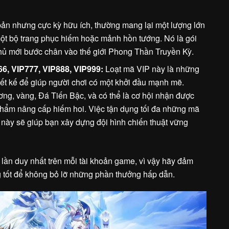
ản nhưng cực kỳ hữu ích, thường mang lại một lượng lớn
một bộ trang phục hiếm hoặc mảnh hồn tướng. Nó là gói
 thủ mới bước chân vào thế giới Phong Thần Truyền Kỳ.
66, VIP777, VIP888, VIP999:
Loạt mã VIP này là những
hiết kế để giúp người chơi có một khởi đầu mạnh mẽ.
g, vàng, Đá Tiến Bậc, và có thể là cơ hội nhận được
hẩm nâng cấp hiếm hoi. Việc tận dụng tối đa những mã
này sẽ giúp bạn xây dựng đội hình chiến thuật vững
lần duy nhất trên mỗi tài khoản game, vì vậy hãy đảm
tốt để không bỏ lỡ những phần thưởng hấp dẫn.