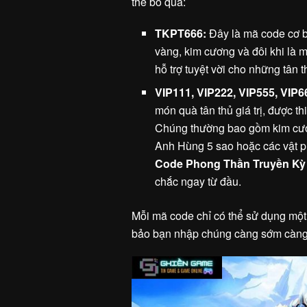
thể bỏ qua:
TKPT666:
Đây là mã code cơ b
vàng, kim cương và đôi khi là 
hỗ trợ tuyệt vời cho những tân
VIP111, VIP222, VIP555, VIP6
món quà tân thủ giá trị, được t
Chúng thường bao gồm kim cươn
Anh Hùng 5 sao hoặc các vật p
Code Phong Thần Truyền Kỳ
chắc ngay từ đầu.
Mỗi mã code chỉ có thể sử dụng một 
bảo bạn nhập chúng càng sớm càng 