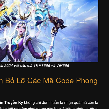
ất 2024 với các mã TKPT666 và VIP666
ên Bỏ Lỡ Các Mã Code Phong
n Truyền Kỳ
không chỉ đơn thuần là nhận quà mà còn là
u hóa trải nghiệm chơi game của bạn. Những phần thưởng