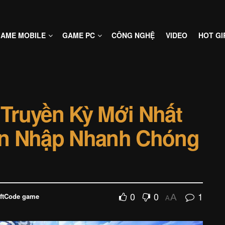
AME MOBILE
GAME PC
CÔNG NGHỆ
VIDEO
HOT GI
Truyền Kỳ Mới Nhất
ẫn Nhập Nhanh Chóng
0
0
1
iftCode game
A
A