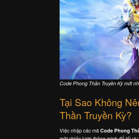
Code Phong Thần Truyền Kỳ mới nh
Tại Sao Không N
Thần Truyền Kỳ?
Việc nhập các mã
Code Phong Thầ
một chiến lược thông minh để tối ư