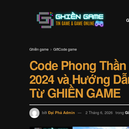
G
Ghiền game
GiftCode game
Code Phong Thần 
2024 và Hướng D
Từ GHIỀN GAME
bởi
Đại Phá Admin
2 Tháng 6, 2026
trong
G