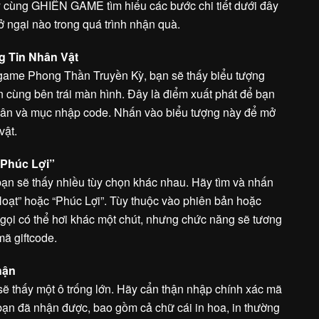
ãy cùng GHIỀN GAME tìm hiểu các bước chi tiết dưới đây
 ngại nào trong quá trình nhận quà.
g Tin Nhân Vật
game Phong Thần Truyền Kỳ, bạn sẽ thấy biểu tượng
ên cùng bên trái màn hình. Đây là điểm xuất phát để bạn
 nhân và mục nhập code. Nhấn vào biểu tượng này để mở
vật.
“Phúc Lợi”
 bạn sẽ thấy nhiều tùy chọn khác nhau. Hãy tìm và nhấn
Hoạt” hoặc “Phúc Lợi”. Tùy thuộc vào phiên bản hoặc
 gọi có thể hơi khác một chút, nhưng chức năng sẽ tương
ã giftcode.
hận
sẽ thấy một ô trống lớn. Hãy cẩn thận nhập chính xác mã
ạn đã nhận được, bao gồm cả chữ cái in hoa, in thường