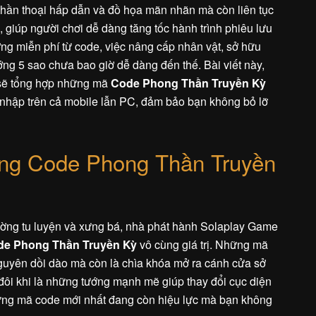
 thần thoại hấp dẫn và đồ họa mãn nhãn mà còn liên tục
 giúp người chơi dễ dàng tăng tốc hành trình phiêu lưu
ng miễn phí từ code, việc nâng cấp nhân vật, sở hữu
ớng 5 sao chưa bao giờ dễ dàng đến thế. Bài viết này,
sẽ tổng hợp những mã
Code Phong Thần Truyền Kỳ
 nhập trên cả mobile lẫn PC, đảm bảo bạn không bỏ lỡ
ng Code Phong Thần Truyền
đường tu luyện và xưng bá, nhà phát hành Solaplay Game
de Phong Thần Truyền Kỳ
vô cùng giá trị. Những mã
guyên dồi dào mà còn là chìa khóa mở ra cánh cửa sở
đôi khi là những tướng mạnh mẽ giúp thay đổi cục diện
hững mã code mới nhất đang còn hiệu lực mà bạn không