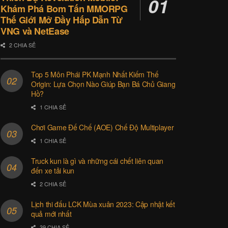
Khám Phá Bom Tấn MMORPG
Thế Giới Mở Đầy Hấp Dẫn Từ
VNG và NetEase
2 CHIA SẺ
Top 5 Môn Phái PK Mạnh Nhất Kiếm Thế
Origin: Lựa Chọn Nào Giúp Bạn Bá Chủ Giang
Hồ?
1 CHIA SẺ
Chơi Game Đế Chế (AOE) Chế Độ Multiplayer
1 CHIA SẺ
Truck kun là gì và những cái chết liên quan
đến xe tải kun
2 CHIA SẺ
Lịch thi đấu LCK Mùa xuân 2023: Cập nhật kết
quả mới nhất
39 CHIA SẺ