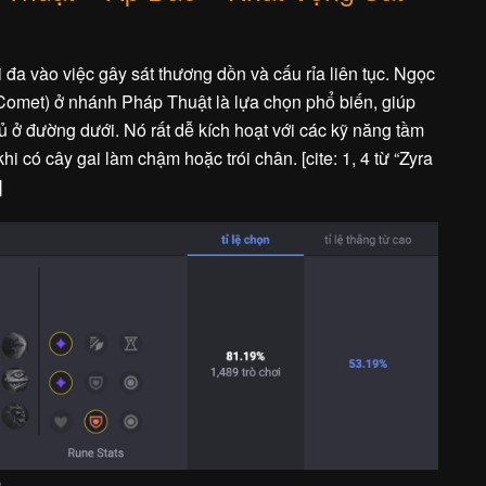
i đa vào việc gây sát thương dồn và cấu rỉa liên tục. Ngọc
Comet) ở nhánh Pháp Thuật là lựa chọn phổ biến, giúp
ủ ở đường dưới. Nó rất dễ kích hoạt với các kỹ năng tầm
i có cây gai làm chậm hoặc trói chân. [cite: 1, 4 từ “Zyra
]
o