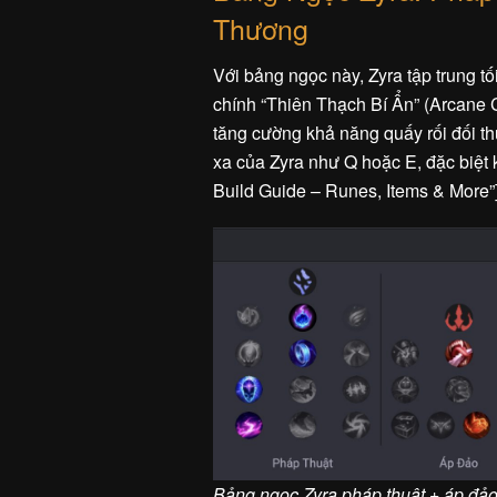
Thương
Với bảng ngọc này, Zyra tập trung tố
chính “Thiên Thạch Bí Ẩn” (Arcane 
tăng cường khả năng quấy rối đối th
xa của Zyra như Q hoặc E, đặc biệt kh
Build Guide – Runes, Items & More”
Bảng ngọc Zyra pháp thuật + áp đả