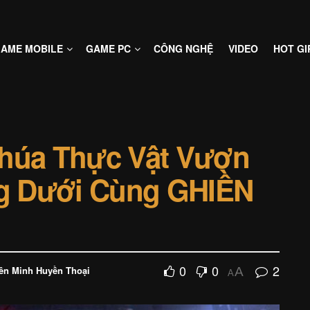
AME MOBILE
GAME PC
CÔNG NGHỆ
VIDEO
HOT GI
Chúa Thực Vật Vươn
g Dưới Cùng GHIỀN
0
0
2
ên Minh Huyền Thoại
A
A