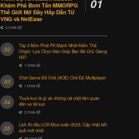
Khám Phá Bom Tấn MMORPG
Thế Giới Mở Đầy Hấp Dẫn Từ
VNG và NetEase
2 CHIA SẺ
Top 5 Môn Phái PK Mạnh Nhất Kiếm Thế
Origin: Lựa Chọn Nào Giúp Bạn Bá Chủ Giang
Hồ?
1 CHIA SẺ
Chơi Game Đế Chế (AOE) Chế Độ Multiplayer
1 CHIA SẺ
Truck kun là gì và những cái chết liên quan
đến xe tải kun
2 CHIA SẺ
Lịch thi đấu LCK Mùa xuân 2023: Cập nhật kết
quả mới nhất
39 CHIA SẺ