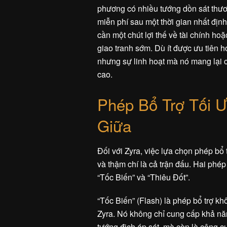
phương có nhiều tướng dồn sát thươ
miễn phí sau một thời gian nhất đị
cần một chút lợi thế về tài chính h
giao tranh sớm. Dù ít được ưu tiên 
nhưng sự linh hoạt mà nó mang lại c
cao.
Phép Bổ Trợ Tối 
Giữa
Đối với Zyra, việc lựa chọn phép bổ 
và thậm chí là cả trận đấu. Hai phép
“Tốc Biến” và “Thiêu Đốt”.
“Tốc Biến” (Flash) là phép bổ trợ kh
Zyra. Nó không chỉ cung cấp khả nă
tướng địch áp sát, mà còn là công cụ