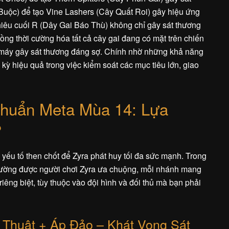
 Buộc) để tạo Vine Lashers (Cây Quất Roi) gây hiệu ứng
iêu cuối R (Dây Gai Báo Thù) không chỉ gây sát thương
đồng thời cường hóa tất cả cây gai đang có mặt trên chiến
 máy gây sát thương đáng sợ. Chính nhờ những khả năng
 kỳ hiệu quả trong việc kiểm soát các mục tiêu lớn, giao
huẩn Meta Mùa 14: Lựa
?
yếu tố then chốt để Zyra phát huy tối đa sức mạnh. Trong
hường được người chơi Zyra ưa chuộng, mỗi nhánh mang
iêng biệt, tùy thuộc vào đội hình và đối thủ mà bạn phải
 Thuật + Áp Đảo – Khát Vọng Sát