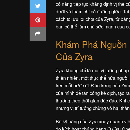
cô nàng tiếp tục khẳng định vị thế 
dưới và thậm chí cả đường giữa. Tạ
cách tối ưu lối chơi của Zyra, từ bả
bạn có thể làm chủ sức mạnh của cô
Khám Phá Nguồn 
Của Zyra
Zyra không chỉ là một vị tướng pháp
thiên nhiên, một thực thể nửa ngườ
trên mỗi bước đi. Đặc trưng của Zyra
của mình để tấn công kẻ địch, tạo r
thương theo thời gian độc đáo. Khi 
những vị trí tưởng chừng vô hại thàn
Bộ kỹ năng của Zyra xoay quanh việ
đó kích hoạt chúng bằng Q (Gai Chế