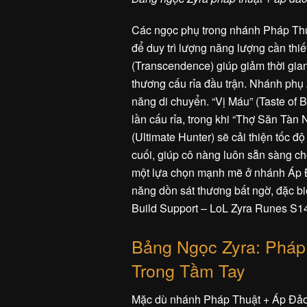
Các ngọc phụ trong nhánh Pháp Th
để duy trì lượng năng lượng cần thiế
(Transcendence) giúp giảm thời gian
thương cấu rỉa đầu trận. Nhánh phụ
năng di chuyển. “Vị Máu” (Taste of 
lần cấu rỉa, trong khi “Thợ Săn Tàn
(Ultimate Hunter) sẽ cải thiện tốc đ
cuối, giúp cô nàng luôn sẵn sàng ch
một lựa chọn mạnh mẽ ở nhánh Áp Đ
năng dồn sát thương bất ngờ, đặc biệt
Build Support – LoL Zyra Runes S14
Bảng Ngọc Zyra: Pháp
Trong Tầm Tay
Mặc dù nhánh Pháp Thuật + Áp Đảo 