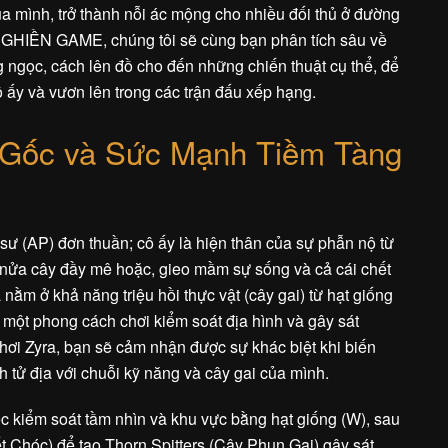
của mình, trở thành nỗi ác mộng cho nhiều đối thủ ở đường
i GHIỀN GAME, chúng tôi sẽ cùng bạn phân tích sâu về
ng ngọc, cách lên đồ cho đến những chiến thuật cụ thể, để
 ấy và vươn lên trong các trận đấu xếp hạng.
Gốc và Sức Mạnh Tiềm Tàng
 sư (AP) đơn thuần; cô ấy là hiện thân của sự phẫn nộ từ
i nửa cây đầy mê hoặc, gieo mầm sự sống và cả cái chết
 nằm ở khả năng triệu hồi thực vật (cây gai) từ hạt giống
a một phong cách chơi kiểm soát địa hình và gây sát
chơi Zyra, bạn sẽ cảm nhận được sự khác biệt khi biến
h tử địa với chuỗi kỹ năng và cây gai của mình.
c kiểm soát tầm nhìn và khu vực bằng hạt giống (W), sau
t Chóc) để tạo Thorn Spitters (Cây Phun Gai) gây sát