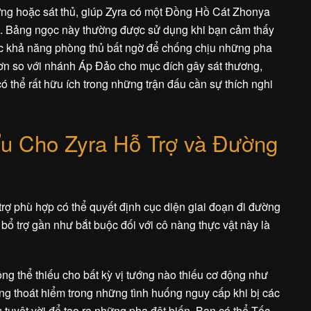
ng hoặc sát thủ, giúp Zyra có một Đồng Hồ Cát Zhonya
nh. Bảng ngọc này thường được sử dụng khi bạn cảm thấy
oặc khả năng phòng thủ bất ngờ để chống chịu những pha
hơn so với nhánh Áp Đảo cho mục đích gây sát thương,
ó thể rất hữu ích trong những trận đấu cần sự thích nghi
Ưu Cho Zyra Hỗ Trợ và Đường
trợ phù hợp có thể quyết định cục diện giai đoạn đi đường
 bổ trợ gần như bắt buộc đối với cô nàng thực vật này là
ông thể thiếu cho bất kỳ vị tướng nào thiếu cơ động như
ng thoát hiểm trong những tình huống nguy cấp khi bị các
 tuyệt vời để tạo ra những pha đột biến. Bạn có thể Tốc