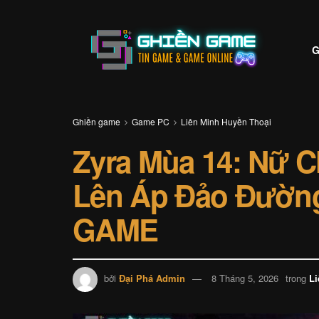
G
Ghiền game
Game PC
Liên Minh Huyền Thoại
Zyra Mùa 14: Nữ 
Lên Áp Đảo Đườn
GAME
bởi
Đại Phá Admin
8 Tháng 5, 2026
trong
Li