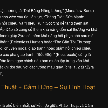
uật thường là “Dải Băng Năng Lượng” (Manaflow Band)
t cho việc cấu rỉa liên tục, “Thăng Tiến Sức Mạnh”
 hồi chiêu, và “Thiêu Rụi” (Scorch) để tăng thêm sát
 Áp Đảo sẽ củng cố thêm khả năng dồn sát thương và khả
Blood) giúp Zyra có thêm khả năng hồi phục nhỏ sau mỗi
 Nhẫn” (Relentless Hunter) hoặc “Thợ Săn Tối Thượng”
ộ di chuyển ngoài giao tranh hoặc giảm hồi chiêu chiêu
o các pha giao tranh. “Sốc Điện” (Electrocute) cũng là
ảo làm ngọc chính nếu bạn muốn tập trung vào khả
 khi đối đầu với các tướng máu giấy. [cite: 1, 2 từ “Zyra
”]
 Thuật + Cảm Hứng – Sự Linh Hoạt
là phổ biến nhất, sự kết hợp giữa Pháp Thuật và Cảm