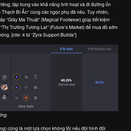
êng, tập trung vào khả năng linh hoạt và đi đường ổn
n Thạch Bí Ẩn” cùng các ngọc phụ đã nêu. Tuy nhiên,
 “Giày Ma Thuật” (Magical Footwear) giúp tiết kiệm
 “Thị Trường Tương Lai” (Future’s Market) để mua đồ sớm
g. [cite: 4 từ “Zyra Support Builds”]
ứng
g) cũng là một lựa chọn không tồi nếu đội hình đối