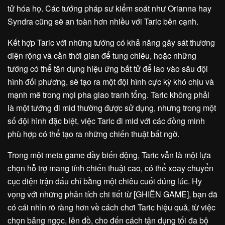
tử hóa họ. Các tướng pháp sư kiểm soát như Orianna hay
Syndra cũng sẽ an toàn hơn nhiều với Taric bên cạnh.
Kết hợp Taric với những tướng có khả năng gây sát thương
diện rộng và cần thời gian để tung chiêu, hoặc những
tướng có thể tận dụng hiệu ứng bất tử để lao vào sâu đội
hình đối phương, sẽ tạo ra một đội hình cực kỳ khó chịu và
mạnh mẽ trong mọi pha giao tranh tổng. Taric không phải
là một tướng đi mid thường được sử dụng, nhưng trong một
số đội hình đặc biệt, việc Taric đi mid với các đồng minh
phù hợp có thể tạo ra những chiến thuật bất ngờ.
Trong một meta game đầy biến động, Taric vẫn là một lựa
chọn hỗ trợ mang tính chiến thuật cao, có thể xoay chuyển
cục diện trận đấu chỉ bằng một chiêu cuối đúng lúc. Hy
vọng với những phân tích chi tiết từ [GHIỀN GAME], bạn đã
có cái nhìn rõ ràng hơn về cách chơi Taric hiệu quả, từ việc
chọn bảng ngọc, lên đồ, cho đến cách tận dụng tối đa bộ