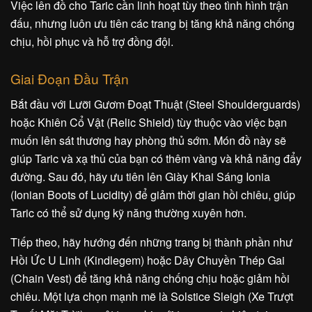
Việc lên đồ cho Taric cần linh hoạt tùy theo tình hình trận
đấu, nhưng luôn ưu tiên các trang bị tăng khả năng chống
chịu, hồi phục và hỗ trợ đồng đội.
Giai Đoạn Đầu Trận
Bắt đầu với Lưỡi Gươm Đoạt Thuật (Steel Shoulderguards)
hoặc Khiên Cổ Vật (Relic Shield) tùy thuộc vào việc bạn
muốn lên sát thương hay phòng thủ sớm. Món đồ này sẽ
giúp Taric và xạ thủ của bạn có thêm vàng và khả năng đẩy
đường. Sau đó, hãy ưu tiên lên Giày Khai Sáng Ionia
(Ionian Boots of Lucidity) để giảm thời gian hồi chiêu, giúp
Taric có thể sử dụng kỹ năng thường xuyên hơn.
Tiếp theo, hãy hướng đến những trang bị thành phần như
Hồi Ức U Linh (Kindlegem) hoặc Dây Chuyền Thép Gai
(Chain Vest) để tăng khả năng chống chịu hoặc giảm hồi
chiêu. Một lựa chọn mạnh mẽ là Solstice Sleigh (Xe Trượt