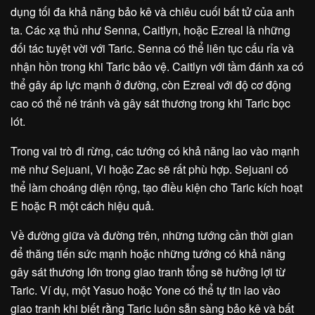
dụng tối đa khả năng bảo kê và chiêu cuối bất tử của anh
ta. Các xạ thủ như Senna, Caitlyn, hoặc Ezreal là những
đối tác tuyệt vời với Taric. Senna có thể liên tục cấu rỉa và
nhận hồn trong khi Taric bảo vệ. Caitlyn với tầm đánh xa có
thể gây áp lực mạnh ở đường, còn Ezreal với độ cơ động
cao có thể né tránh và gây sát thương trong khi Taric bọc
lót.
Trong vai trò đi rừng, các tướng có khả năng lao vào mạnh
mẽ như Sejuani, Vi hoặc Zac sẽ rất phù hợp. Sejuani có
thể làm choáng diện rộng, tạo điều kiện cho Taric kích hoạt
E hoặc R một cách hiệu quả.
Về đường giữa và đường trên, những tướng cần thời gian
để thăng tiến sức mạnh hoặc những tướng có khả năng
gây sát thương lớn trong giao tranh tổng sẽ hưởng lợi từ
Taric. Ví dụ, một Yasuo hoặc Yone có thể tự tin lao vào
giao tranh khi biết rằng Taric luôn sẵn sàng bảo kê và bất