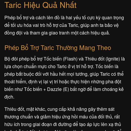
Taric Hiệu Quả Nhất
Phép bổ trợ và cách lên đồ là hai yếu tố cực kỳ quan trọng
để tối ưu hóa vai trò hỗ trợ của Taric, giúp anh ta bảo vệ
đồng đội và tham gia giao tranh một cách hiệu quả.
Phép Bổ Trợ Taric Thường Mang Theo
Bộ đôi phép bổ trợ Tốc biến (Flash) và Thiêu đốt (Ignite) là
lựa chọn chuẩn mực cho Taric ở vị trí hỗ trợ. Tốc biến là
phép bắt buộc đối với hầu hết mọi tướng, giúp Taric có thể
thoát hiểm, định vị lại vị trí hoặc thực hiện những pha đột
biến như Tốc biến + Dazzle (E) bất ngờ để làm choáng kẻ
địch.
Thiêu đốt, mặt khác, cung cấp khả năng gây thêm sát
thương chuẩn và giảm hiệu ứng hồi máu của đối thủ, rất
hữu ích trong giai đoạn đi đường để tạo áp lực lên xạ thủ