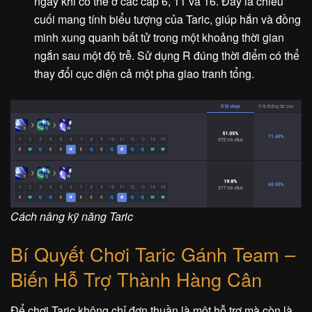
ngay khi có thể ở các cấp 6, 11 và 16. Đây là chiêu
cuối mang tính biểu tượng của Taric, giúp hắn và đồng
minh xung quanh bất tử trong một khoảng thời gian
ngắn sau một độ trễ. Sử dụng R đúng thời điểm có thể
thay đổi cục diện cả một pha giao tranh tổng.
Cách nâng kỹ năng Taric
Bí Quyết Chơi Taric Gánh Team –
Biến Hỗ Trợ Thành Hàng Cân
Để chơi Taric không chỉ đơn thuần là một hỗ trợ mà còn là