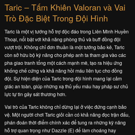
Taric – Tấm Khiên Valoran và Vai
Trò Đặc Biệt Trong Đội Hình
Taric là một vị tướng hỗ trợ độc đáo trong Liên Minh Huyền
Thoại, nổi bật với khả năng phòng thủ và buff đồng đội
vượt trội. Không chỉ đơn thuần là một tướng bảo kê, Taric
còn sở hữu bộ kỹ năng cho phép anh ta tham gia vào các
pha giao tranh tổng một cách mạnh mẽ, tạo ra hiệu ứng
khống chế cứng và khả năng hồi máu liên tục cho đồng
đội. Sự hiện diện của Taric trong đội hình mang lại cảm
giác an toàn, giúp những xạ thủ yếu máu hay pháp sư chủ
lực tự tin gây sát thương hơn.
Vai trò của Taric không chỉ dừng lại ở việc đứng cạnh bảo
vệ. Một người chơi Taric giỏi cần có khả năng đọc trận đấu,
phán đoán thời điểm chính xác để tung ra những kỹ năng
hỗ trợ quan trọng như Dazzle (E) để làm choáng hay