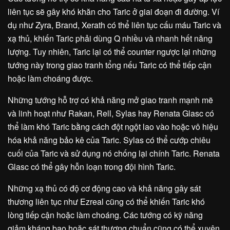
liên tục sẽ gây khó khăn cho Taric ở giai đoạn đi đường. Ví
dụ như Zyra, Brand, Xerath có thể liên tục cấu máu Taric và
xạ thủ, khiến Taric phải dùng Q nhiều và nhanh hết năng
lượng. Tuy nhiên, Taric lại có thể counter ngược lại những
tướng này trong giao tranh tổng nếu Taric có thể tiếp cận
hoặc làm choáng được.
Những tướng hỗ trợ có khả năng mở giao tranh mạnh mẽ
và linh hoạt như Rakan, Rell, Sylas hay Renata Glasc có
thể làm khó Taric bằng cách đột ngột lao vào hoặc vô hiệu
hóa khả năng bảo kê của Taric. Sylas có thể cướp chiêu
cuối của Taric và sử dụng nó chống lại chính Taric. Renata
Glasc có thể gây hỗn loạn trong đội hình Taric.
Những xạ thủ có độ cơ động cao và khả năng gây sát
thương liên tục như Ezreal cũng có thể khiến Taric khó
lòng tiếp cận hoặc làm choáng. Các tướng có kỹ năng
giảm kháng bạo hoặc sát thương chuẩn cũng có thể xuyên