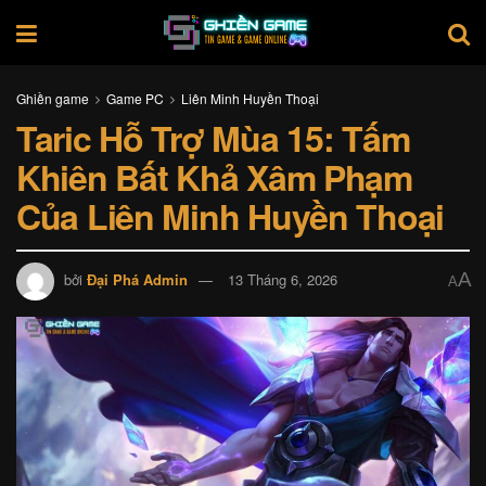
Ghiền game
Game PC
Liên Minh Huyền Thoại
Taric Hỗ Trợ Mùa 15: Tấm
Khiên Bất Khả Xâm Phạm
Của Liên Minh Huyền Thoại
A
bởi
Đại Phá Admin
13 Tháng 6, 2026
A