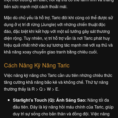
tiến sức mạnh một cách thoải mái.
Mặc dù chủ yếu là hỗ trợ, Taric đôi khi cũng có thể được sử
dụng ở vị trí đi rừng (Jungle) với những chiến thuật độc
đáo, đặc biệt khi kết hợp với một số tướng gây sát thương
diện rộng. Tuy nhiên, vị trí hỗ trợ vẫn là nơi Taric phát huy
hiệu quả nhất nhờ vào sự tương tác mạnh mẽ với xạ thủ và
khả năng xoay chuyển giao tranh bằng chiêu cuối.
Cách Nâng Kỹ Năng Taric
Việc nâng kỹ năng cho Taric cần ưu tiên những chiêu thức
tăng cường khả năng bảo kê và khống chế. Thứ tự nâng
thường thấy là R > Q > W > E.
Starlight’s Touch (Q): Ánh Sáng Sao:
Nâng tối đa
đầu tiên. Đây là kỹ năng hồi máu chính của Taric, giúp
duy trì sự sống cho bản thân và đồng đội. Việc nâng