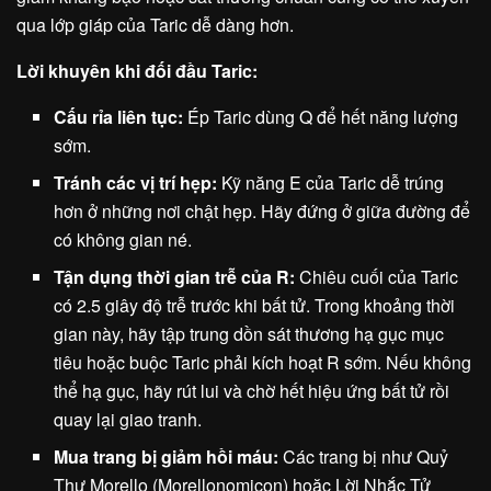
qua lớp giáp của Taric dễ dàng hơn.
Lời khuyên khi đối đầu Taric:
Cấu rỉa liên tục:
Ép Taric dùng Q để hết năng lượng
sớm.
Tránh các vị trí hẹp:
Kỹ năng E của Taric dễ trúng
hơn ở những nơi chật hẹp. Hãy đứng ở giữa đường để
có không gian né.
Tận dụng thời gian trễ của R:
Chiêu cuối của Taric
có 2.5 giây độ trễ trước khi bất tử. Trong khoảng thời
gian này, hãy tập trung dồn sát thương hạ gục mục
tiêu hoặc buộc Taric phải kích hoạt R sớm. Nếu không
thể hạ gục, hãy rút lui và chờ hết hiệu ứng bất tử rồi
quay lại giao tranh.
Mua trang bị giảm hồi máu:
Các trang bị như Quỷ
Thư Morello (Morellonomicon) hoặc Lời Nhắc Tử