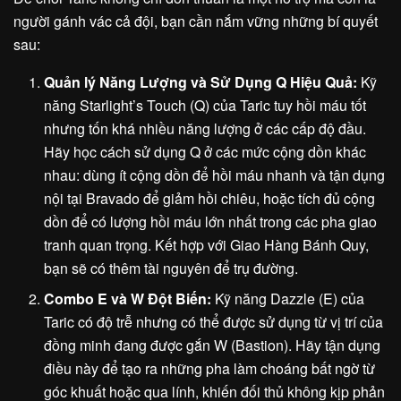
người gánh vác cả đội, bạn cần nắm vững những bí quyết
sau:
Quản lý Năng Lượng và Sử Dụng Q Hiệu Quả:
Kỹ
năng Starlight’s Touch (Q) của Taric tuy hồi máu tốt
nhưng tốn khá nhiều năng lượng ở các cấp độ đầu.
Hãy học cách sử dụng Q ở các mức cộng dồn khác
nhau: dùng ít cộng dồn để hồi máu nhanh và tận dụng
nội tại Bravado để giảm hồi chiêu, hoặc tích đủ cộng
dồn để có lượng hồi máu lớn nhất trong các pha giao
tranh quan trọng. Kết hợp với Giao Hàng Bánh Quy,
bạn sẽ có thêm tài nguyên để trụ đường.
Combo E và W Đột Biến:
Kỹ năng Dazzle (E) của
Taric có độ trễ nhưng có thể được sử dụng từ vị trí của
đồng minh đang được gắn W (Bastion). Hãy tận dụng
điều này để tạo ra những pha làm choáng bất ngờ từ
góc khuất hoặc qua lính, khiến đối thủ không kịp phản