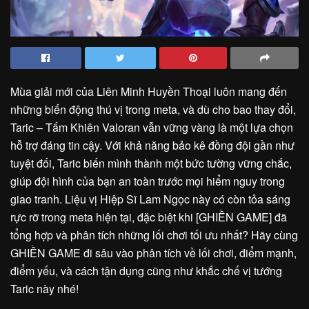
Mùa giải mới của Liên Minh Huyền Thoại luôn mang đến
những biến động thú vị trong meta, và dù cho bao thay đổi,
Taric – Tấm Khiên Valoran vẫn vững vàng là một lựa chọn
hỗ trợ đáng tin cậy. Với khả năng bảo kê đồng đội gần như
tuyệt đối, Taric biến mình thành một bức tường vững chắc,
giúp đội hình của bạn an toàn trước mọi hiểm nguy trong
giao tranh. Liệu vị Hiệp Sĩ Lam Ngọc này có còn tỏa sáng
rực rỡ trong meta hiện tại, đặc biệt khi [GHIỀN GAME] đã
tổng hợp và phân tích những lối chơi tối ưu nhất? Hãy cùng
GHIỀN GAME đi sâu vào phân tích về lối chơi, điểm mạnh,
điểm yếu, và cách tận dụng cũng như khắc chế vị tướng
Taric này nhé!