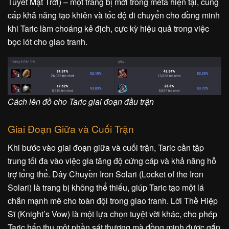
Tuyết Mặt Trời) – một trang bị mới trong meta hiện tại, cung
cấp khả năng tạo khiên và tốc độ di chuyển cho đồng minh
khi Taric làm choáng kẻ địch, cực kỳ hiệu quả trong việc
bọc lót cho giao tranh.
Cách lên đồ cho Taric giai đoạn đầu trận
Giai Đoạn Giữa và Cuối Trận
Khi bước vào giai đoạn giữa và cuối trận, Taric cần tập
trung tối đa vào việc gia tăng độ cứng cáp và khả năng hỗ
trợ tổng thể. Dây Chuyền Iron Solari (Locket of the Iron
Solari) là trang bị không thể thiếu, giúp Taric tạo một lá
chắn mạnh mẽ cho toàn đội trong giao tranh. Lời Thề Hiệp
Sĩ (Knight’s Vow) là một lựa chọn tuyệt vời khác, cho phép
Taric hấp thụ một phần sát thương mà đồng minh được gắn