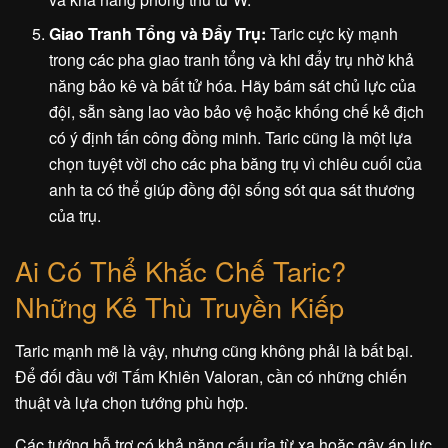
Giao Tranh Tổng và Đẩy Trụ:
Taric cực kỳ mạnh
trong các pha giao tranh tổng và khi đẩy trụ nhờ khả
năng bảo kê và bất tử hóa. Hãy bám sát chủ lực của
đội, sẵn sàng lao vào bảo vệ hoặc khống chế kẻ địch
có ý định tấn công đồng minh. Taric cũng là một lựa
chọn tuyệt vời cho các pha băng trụ vì chiêu cuối của
anh ta có thể giúp đồng đội sống sót qua sát thương
của trụ.
Ai Có Thể Khắc Chế Taric?
Những Kẻ Thù Truyền Kiếp
Taric mạnh mẽ là vậy, nhưng cũng không phải là bất bại.
Để đối đầu với Tấm Khiên Valoran, cần có những chiến
thuật và lựa chọn tướng phù hợp.
Các tướng hỗ trợ có khả năng cấu rỉa từ xa hoặc gây áp lực