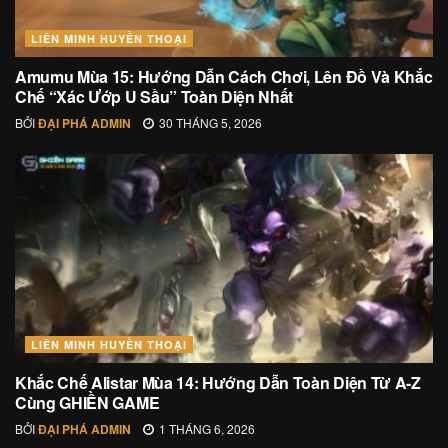
LIÊN MINH HUYỀN THOẠI
Amumu Mùa 15: Hướng Dẫn Cách Chơi, Lên Đồ Và Khắc
Chế “Xác Ướp U Sầu” Toàn Diện Nhất
BỞI
ĐẠI PHÁ ADMIN
30 THÁNG 5, 2026
LIÊN MINH HUYỀN THOẠI
Khắc Chế Alistar Mùa 14: Hướng Dẫn Toàn Diện Từ A-Z
Cùng GHIỀN GAME
BỞI
ĐẠI PHÁ ADMIN
1 THÁNG 6, 2026