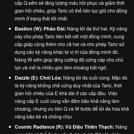
cấp Q sớm sẽ tăng lượng máu hồi phục và giảm thời
gian hồi chiêu, giúp Taric có thể liên tục giữ cho đồng
minh ở trạng thái tốt nhất.
Bastion (W): Pháo Đài:
Nâng tối đa thứ hai. Kỹ năng
này cho phép Taric liên kết với một đồng minh, cung
cấp giáp cộng thêm cho cả hai và cho phép Taric sử
dụng các kỹ năng khác từ vị trí của đồng minh đó.
Nâng W sớm giúp tăng cường độ cứng cáp cho chủ
lực và mở ra nhiều góc làm choáng bất ngờ.
Dazzle (E): Chói Lóa:
Nâng tối đa cuối cùng. Mặc dù
là kỹ năng khống chế cứng duy nhất của Taric, thời
gian hồi chiêu của E khá dài ở các cấp đầu. Việc
nâng cấp E cuối cùng vẫn đảm bảo khả năng làm
choáng, nhưng ưu tiên Q và W trước để tối đa hóa khả
năng bảo kê và chống chịu.
Cosmic Radiance (R): Vũ Điệu Thiên Thạch:
Nâng