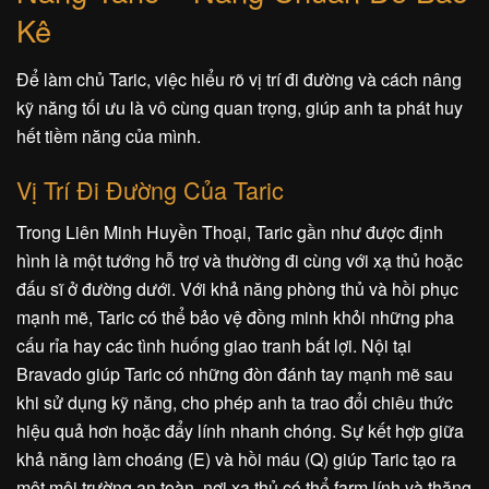
Kê
Để làm chủ Taric, việc hiểu rõ vị trí đi đường và cách nâng
kỹ năng tối ưu là vô cùng quan trọng, giúp anh ta phát huy
hết tiềm năng của mình.
Vị Trí Đi Đường Của Taric
Trong Liên Minh Huyền Thoại, Taric gần như được định
hình là một tướng hỗ trợ và thường đi cùng với xạ thủ hoặc
đấu sĩ ở đường dưới. Với khả năng phòng thủ và hồi phục
mạnh mẽ, Taric có thể bảo vệ đồng minh khỏi những pha
cấu rỉa hay các tình huống giao tranh bất lợi. Nội tại
Bravado giúp Taric có những đòn đánh tay mạnh mẽ sau
khi sử dụng kỹ năng, cho phép anh ta trao đổi chiêu thức
hiệu quả hơn hoặc đẩy lính nhanh chóng. Sự kết hợp giữa
khả năng làm choáng (E) và hồi máu (Q) giúp Taric tạo ra
một môi trường an toàn, nơi xạ thủ có thể farm lính và thăng