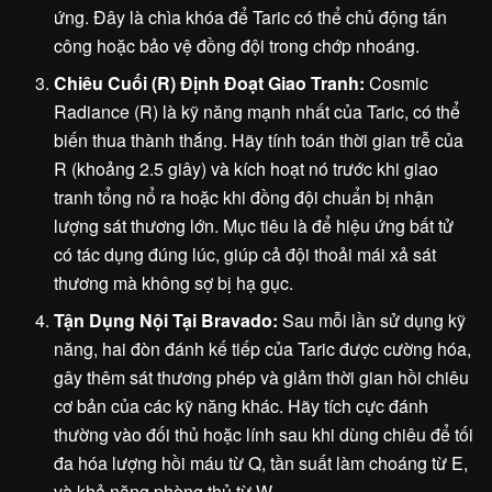
ứng. Đây là chìa khóa để Taric có thể chủ động tấn
công hoặc bảo vệ đồng đội trong chớp nhoáng.
Chiêu Cuối (R) Định Đoạt Giao Tranh:
Cosmic
Radiance (R) là kỹ năng mạnh nhất của Taric, có thể
biến thua thành thắng. Hãy tính toán thời gian trễ của
R (khoảng 2.5 giây) và kích hoạt nó trước khi giao
tranh tổng nổ ra hoặc khi đồng đội chuẩn bị nhận
lượng sát thương lớn. Mục tiêu là để hiệu ứng bất tử
có tác dụng đúng lúc, giúp cả đội thoải mái xả sát
thương mà không sợ bị hạ gục.
Tận Dụng Nội Tại Bravado:
Sau mỗi lần sử dụng kỹ
năng, hai đòn đánh kế tiếp của Taric được cường hóa,
gây thêm sát thương phép và giảm thời gian hồi chiêu
cơ bản của các kỹ năng khác. Hãy tích cực đánh
thường vào đối thủ hoặc lính sau khi dùng chiêu để tối
đa hóa lượng hồi máu từ Q, tần suất làm choáng từ E,
và khả năng phòng thủ từ W.