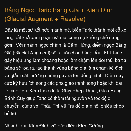
Bảng Ngọc Taric Băng Giá + Kiên Định
(Glacial Augment + Resolve)
Đây là một sự kết hợp mạnh mẽ, biến Taric thành một cỗ xe
tăng bất khả xâm phạm và một công cụ khống chế đáng
gờm. Với nhánh ngọc chính là Cảm Hứng, điểm ngọc Băng
Giá (Glacial Augment) sẽ là lựa chọn hàng đầu. Khi Taric
gây hiệu ứng làm choáng hoặc làm chậm lên đối thủ, ba tia
băng sẽ tỏa ra, tạo thành vùng băng giá làm chậm kẻ địch
và giảm sát thương chúng gây ra lên đồng minh. Điều này
cực kỳ hữu ích trong các pha giao tranh tổng hoặc khi bắt
lẻ mục tiêu. Kèm theo đó là Giày Phép Thuật, Giao Hàng
Bánh Quy giúp Taric có thêm tài nguyên và tốc độ di
chuyển, cùng với Thấu Thị Vũ Trụ để giảm hồi chiêu phép
bổ trợ.
Nhánh phụ Kiên Định với các điểm Kiên Cường