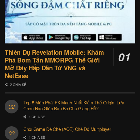
Thiên Dụ Revelation Mobile: Khám
Phá Bom Tấn MMORPG Thế Giới
Mở Đầy Hấp Dẫn Từ VNG và
NetEase
2 CHIA SẺ
Top 5 Môn Phái PK Mạnh Nhất Kiếm Thế Origin: Lựa
Chọn Nào Giúp Bạn Bá Chủ Giang Hồ?
1 CHIA SẺ
Chơi Game Đế Chế (AOE) Chế Độ Multiplayer
1 CHIA SẺ