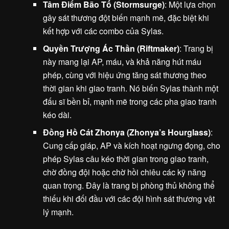
Tâm Điểm Bão Tố (Stormsurge)
: Một lựa chọn
gây sát thương đột biến mạnh mẽ, đặc biệt khi
kết hợp với các combo của Sylas.
Quyền Trượng Ác Thần (Riftmaker)
: Trang bị
này mang lại AP, máu, và khả năng hút máu
phép, cùng với hiệu ứng tăng sát thương theo
thời gian khi giao tranh. Nó biến Sylas thành một
đấu sĩ bền bỉ, mạnh mẽ trong các pha giao tranh
kéo dài.
Đồng Hồ Cát Zhonya (Zhonya’s Hourglass)
:
Cung cấp giáp, AP và kích hoạt ngưng đọng, cho
phép Sylas câu kéo thời gian trong giao tranh,
chờ đồng đội hoặc chờ hồi chiêu các kỹ năng
quan trọng. Đây là trang bị phòng thủ không thể
thiếu khi đối đầu với các đội hình sát thương vật
lý mạnh.