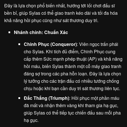
Đây là lựa chọn phổ biến nhất, hướng tới lối chơi đấu sĩ
bền bỉ, giúp Sylas có thể giao tranh kéo dài và tối đa hóa
khả năng hồi phục cũng như sát thương duy trì.
Nhánh chính: Chuẩn Xác
Chinh Phục (Conqueror)
: Viên ngọc trấn phái
cho Sylas. Khi tích đủ điểm, Chinh Phục cung
cấp thêm Sức mạnh phép thuật (AP) và khả năng
hồi máu, biến Sylas thành một cỗ máy giao tranh
đáng sợ trong các pha hỗn loạn. Đây là lựa chọn
lý tưởng cho các trận đấu có nhiều tướng chống
chịu hoặc khi bạn cần duy trì sát thương liên tục.
Đắc Thắng (Triumph)
: Hồi phục một phần máu
đã mất và nhận thêm vàng khi tham gia hạ gục,
giúp Sylas có thể tiếp tục chiến đấu sau mỗi pha
hạ gục.