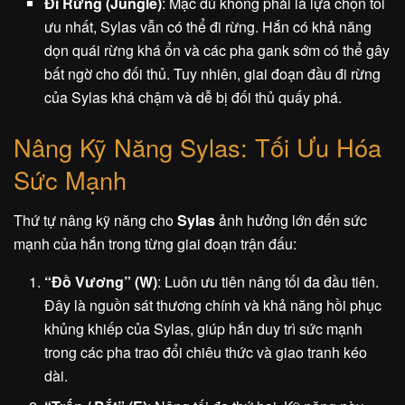
Đi Rừng (Jungle)
: Mặc dù không phải là lựa chọn tối
ưu nhất, Sylas vẫn có thể đi rừng. Hắn có khả năng
dọn quái rừng khá ổn và các pha gank sớm có thể gây
bất ngờ cho đối thủ. Tuy nhiên, giai đoạn đầu đi rừng
của Sylas khá chậm và dễ bị đối thủ quấy phá.
Nâng Kỹ Năng Sylas: Tối Ưu Hóa
Sức Mạnh
Thứ tự nâng kỹ năng cho
Sylas
ảnh hưởng lớn đến sức
mạnh của hắn trong từng giai đoạn trận đấu:
“Đồ Vương” (W)
: Luôn ưu tiên nâng tối đa đầu tiên.
Đây là nguồn sát thương chính và khả năng hồi phục
khủng khiếp của Sylas, giúp hắn duy trì sức mạnh
trong các pha trao đổi chiêu thức và giao tranh kéo
dài.