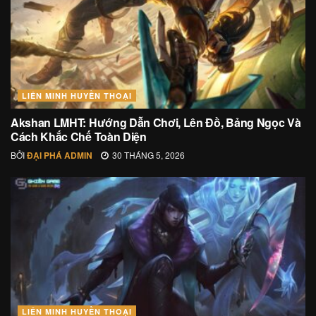
LIÊN MINH HUYỀN THOẠI
Akshan LMHT: Hướng Dẫn Chơi, Lên Đồ, Bảng Ngọc Và
Cách Khắc Chế Toàn Diện
BỞI
ĐẠI PHÁ ADMIN
30 THÁNG 5, 2026
LIÊN MINH HUYỀN THOẠI