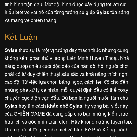
tình hình trận đấu. Một đội hình được xây dựng tốt với sự
hiểu biết về vai trò của từng tướng sẽ giúp
Sylas
tỏa sáng
và mang về chiến thắng.
Kết Luận
Sylas
thực sự là một vị tướng đầy thách thức nhưng cũng
không kém phần thú vị trong Liên Minh Huyền Thoại. Khả
năng cướp chiêu cuối độc đáo của hắn đòi hỏi người chơi
phải có tư duy chiến thuật sâu sắc và khả năng thích nghi
cao độ. Từ việc lựa chọn bảng ngọc, cách lên đồ cho đến
những pha xử lý cá nhân, mỗi quyết định đều có thể xoay
chuyển cục diện trận đấu. Dù bạn là người muốn làm chủ
Sylas
hay tìm cách
khắc chế Sylas
, hy vọng bài viết này
của GHIỀN GAME đã cung cấp cho bạn những kiến thức
hữu ích và góc nhìn toàn diện. Hãy không ngừng luyện tập,
khám phá những combo mới và biến Kẻ Phá Xiềng thành