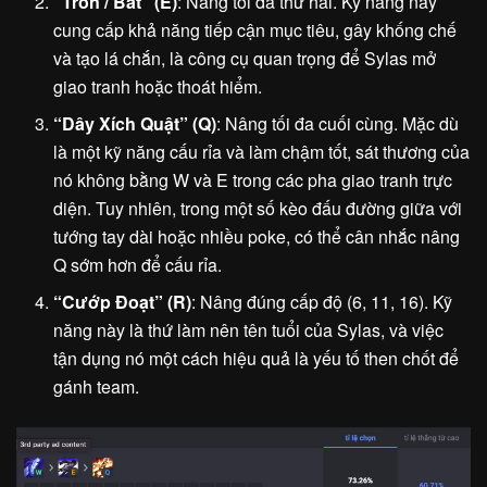
“Trốn / Bắt” (E)
: Nâng tối đa thứ hai. Kỹ năng này
cung cấp khả năng tiếp cận mục tiêu, gây khống chế
và tạo lá chắn, là công cụ quan trọng để Sylas mở
giao tranh hoặc thoát hiểm.
“Dây Xích Quật” (Q)
: Nâng tối đa cuối cùng. Mặc dù
là một kỹ năng cấu rỉa và làm chậm tốt, sát thương của
nó không bằng W và E trong các pha giao tranh trực
diện. Tuy nhiên, trong một số kèo đấu đường giữa với
tướng tay dài hoặc nhiều poke, có thể cân nhắc nâng
Q sớm hơn để cấu rỉa.
“Cướp Đoạt” (R)
: Nâng đúng cấp độ (6, 11, 16). Kỹ
năng này là thứ làm nên tên tuổi của Sylas, và việc
tận dụng nó một cách hiệu quả là yếu tố then chốt để
gánh team.