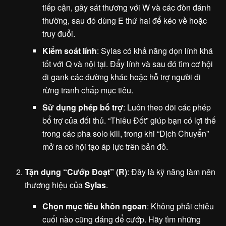
tiếp cận, gây sát thương với W và các đòn đánh
thường, sau đó dùng E thứ hai để kéo về hoặc
truy đuổi.
Kiểm soát lính
: Sylas có khả năng dọn lính khá
tốt với Q và nội tại. Đẩy lính và sau đó tìm cơ hội
đi gank các đường khác hoặc hỗ trợ người đi
rừng tranh chấp mục tiêu.
Sử dụng phép bổ trợ
: Luôn theo dõi các phép
bổ trợ của đối thủ. “Thiêu Đốt” giúp bạn có lợi thế
trong các pha solo kill, trong khi “Dịch Chuyển”
mở ra cơ hội tạo áp lực trên bản đồ.
Tận dụng “Cướp Đoạt” (R)
: Đây là kỹ năng làm nên
thương hiệu của
Sylas
.
Chọn mục tiêu khôn ngoan
: Không phải chiêu
cuối nào cũng đáng để cướp. Hãy tìm những