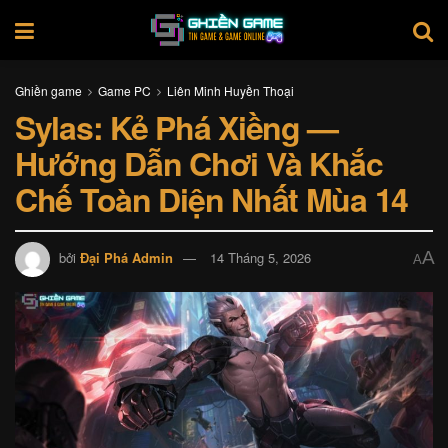
Ghiền game
Game PC
Liên Minh Huyền Thoại
Sylas: Kẻ Phá Xiềng —
Hướng Dẫn Chơi Và Khắc
Chế Toàn Diện Nhất Mùa 14
A
bởi
Đại Phá Admin
14 Tháng 5, 2026
A