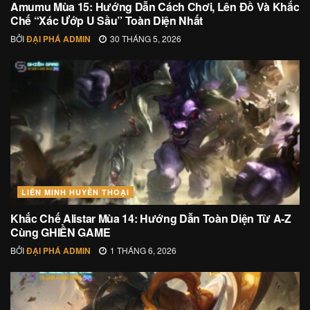
Amumu Mùa 15: Hướng Dẫn Cách Chơi, Lên Đồ Và Khắc
Chế “Xác Ướp U Sầu” Toàn Diện Nhất
BỞI
ĐẠI PHÁ ADMIN
30 THÁNG 5, 2026
LIÊN MINH HUYỀN THOẠI
Khắc Chế Alistar Mùa 14: Hướng Dẫn Toàn Diện Từ A-Z
Cùng GHIỀN GAME
BỞI
ĐẠI PHÁ ADMIN
1 THÁNG 6, 2026