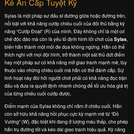
Kẻ Ăn Cắp Tuyệt Kỹ
Sylas là một pháp sư đấu sĩ đường giữa hoặc đường trên,
nổi bật với khả năng cướp chiêu cuối của đối thủ bằng kỹ
năng “Cướp Đoạt” (R) của mình. Đây không chỉ là một cơ
chế độc đáo mà còn là yếu tố định hình lối chơi của
Sylas
,
biến hắn thành một mối đe dọa không ngừng. Hắn có thể
thích nghi với mọi đội hình, trở thành một sát thủ dứt điểm
hay một pháp sư có khả năng mở giao tranh mạnh mẽ, tùy
thuộc vào những chiêu cuối mà hắn có thể đánh cắp. Sự
linh hoạt này đòi hỏi người chơi phải có khả năng đọc trận
đấu và đưa ra quyết định nhanh chóng để tối ưu hóa giá trị
của từng chiêu cuối cướp được.
Điểm mạnh của Sylas không chỉ nằm ở chiêu cuối. Hắn
còn sở hữu khả năng hồi phục cực kỳ mạnh mẽ từ “Đồ
Vương” (W), đặc biệt khi đang ở lượng máu thấp, cho phép
hắn trụ đường tốt và kéo dài giao tranh hiệu quả. Kỹ năng