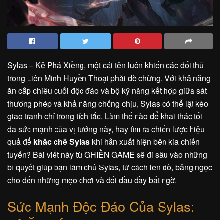
Sylas – Kẻ Phá Xiềng, một cái tên luôn khiến các đối thủ
trong Liên Minh Huyền Thoại phải dè chừng. Với khả năng
ăn cắp chiêu cuối độc đáo và bộ kỹ năng kết hợp giữa sát
thương phép và khả năng chống chịu, Sylas có thể lật kèo
giao tranh chỉ trong tích tắc. Làm thế nào để khai thác tối
đa sức mạnh của vị tướng này, hay tìm ra chiến lược hiệu
quả để
khắc chế Sylas
khi hắn xuất hiện bên kia chiến
tuyến? Bài viết này từ GHIỀN GAME sẽ đi sâu vào những
bí quyết giúp bạn làm chủ Sylas, từ cách lên đồ, bảng ngọc
cho đến những mẹo chơi và đối đầu đầy bất ngờ.
Sức Mạnh Độc Đáo Của Sylas: