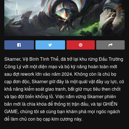
Skarner, Vệ Binh Tinh Thể, đã trở lại khu rừng Đấu Trường
Công Lý với một diện mạo và bộ kỹ năng hoàn toàn mới
sau đợt rework lớn vào năm 2024. Không còn là chú bọ
cạp đơn độc, Skarner giờ đây là một quái vật đầy uy lực, có
khả năng kiểm soát giao tranh, bắt giữ mục tiêu then chốt
và tạo đột biến khổng lồ. Việc nắm vững Skarner phiên
bản mới là chìa khóa để thống trị trận đấu, và tại GHIỀN
GAME, chúng tôi sẽ cùng bạn khám phá mọi ngóc ngách
để làm chủ con bọ cạp kim cương này.