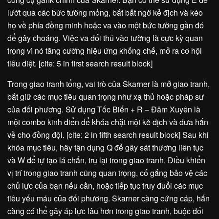
lướt qua các bức tường mỏng, bắt bất ngờ kẻ địch và kéo
họ về phía đồng minh hoặc va vào một bức tường gần đó
để gây choáng. Việc va đối thủ vào tường là cực kỳ quan
trọng vì nó tăng cường hiệu ứng khống chế, mở ra cơ hội
tiêu diệt. [cite: 5 in first search result block]
Trong giao tranh tổng, vai trò của Skarner là mở giao tranh,
bắt giữ các mục tiêu quan trọng như xạ thủ hoặc pháp sư
của đối phương. Sử dụng Tốc Biến + R – Đâm Xuyên là
một combo kinh điển để khóa chặt một kẻ địch và đưa hắn
về cho đồng đội. [cite: 2 in fifth search result block] Sau khi
khóa mục tiêu, hãy tận dụng Q để gây sát thương liên tục
và W để tự tạo lá chắn, trụ lại trong giao tranh. Điều khiển
vị trí trong giao tranh cũng quan trọng, cố gắng bảo vệ các
chủ lực của bạn nếu cần, hoặc tiếp tục truy đuổi các mục
tiêu yếu máu của đối phương. Skarner càng cứng cáp, hắn
càng có thể gây áp lực lâu hơn trong giao tranh, buộc đối