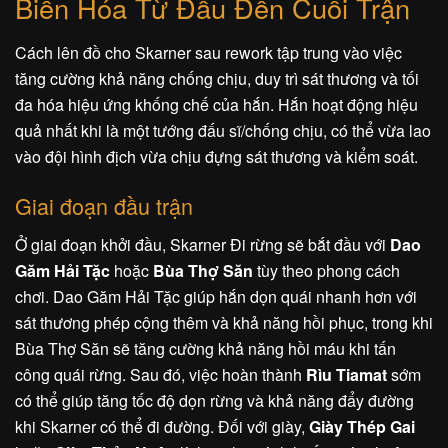
Biến Hóa Từ Đầu Đến Cuối Trận
Cách lên đồ cho Skarner sau rework tập trung vào việc
tăng cường khả năng chống chịu, duy trì sát thương và tối
đa hóa hiệu ứng khống chế của hắn. Hắn hoạt động hiệu
quả nhất khi là một tướng đấu sĩ/chống chịu, có thể vừa lao
vào đội hình địch vừa chịu đựng sát thương và kiểm soát.
Giai đoạn đầu trận
Ở giai đoạn khởi đầu, Skarner Đi rừng sẽ bắt đầu với
Dao
Găm Hải Tặc
hoặc
Bùa Thợ Săn
tùy theo phong cách
chơi. Dao Găm Hải Tặc giúp hắn dọn quái nhanh hơn với
sát thương phép cộng thêm và khả năng hồi phục, trong khi
Bùa Thợ Săn sẽ tăng cường khả năng hồi máu khi tấn
công quái rừng. Sau đó, việc hoàn thành
Rìu Tiamat
sớm
có thể giúp tăng tốc độ dọn rừng và khả năng đẩy đường
khi Skarner có thể đi đường. Đối với giày,
Giày Thép Gai