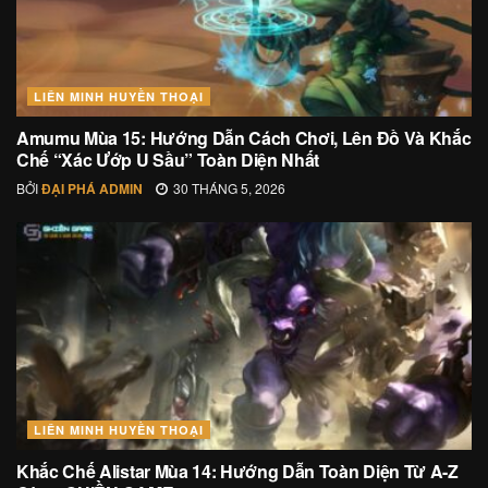
LIÊN MINH HUYỀN THOẠI
Amumu Mùa 15: Hướng Dẫn Cách Chơi, Lên Đồ Và Khắc
Chế “Xác Ướp U Sầu” Toàn Diện Nhất
BỞI
ĐẠI PHÁ ADMIN
30 THÁNG 5, 2026
LIÊN MINH HUYỀN THOẠI
Khắc Chế Alistar Mùa 14: Hướng Dẫn Toàn Diện Từ A-Z