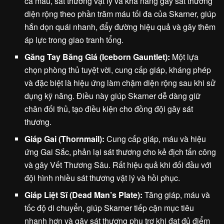
cả máu, sát thương vật lý và khả năng gây sát thương
diện rộng theo phần trăm máu tối đa của Skarner, giúp
hắn dọn quái nhanh, đẩy đường hiệu quả và gây thêm
áp lực trong giao tranh tổng.
Găng Tay Băng Giá (Iceborn Gauntlet):
Một lựa
chọn phòng thủ tuyệt vời, cung cấp giáp, kháng phép
và đặc biệt là hiệu ứng làm chậm diện rộng sau khi sử
dụng kỹ năng. Điều này giúp Skarner dễ dàng giữ
chân đối thủ, tạo điều kiện cho đồng đội gây sát
thương.
Giáp Gai (Thornmail):
Cung cấp giáp, máu và hiệu
ứng Gai Sắc, phản lại sát thương cho kẻ địch tấn công
và gây Vết Thương Sâu. Rất hiệu quả khi đối đầu với
đội hình nhiều sát thương vật lý và hồi phục.
Giáp Liệt Sĩ (Dead Man’s Plate):
Tăng giáp, máu và
tốc độ di chuyển, giúp Skarner tiếp cận mục tiêu
nhanh hơn và gây sát thương phụ trợ khi đạt đủ điểm