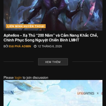
LIÊN MINH HUYỀN THOẠI
Aphelios – Xạ Thủ “200 Năm” và Cẩm Nang Khắc Chế,
Chinh Phục Song Nguyệt Chiến Binh LMHT
BỞI
ĐẠI PHÁ ADMIN
12 THÁNG 6, 2026
XEM THÊM
Please
login
to join discussion