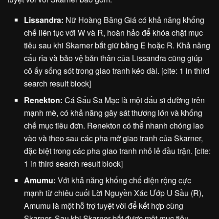
Lissandra:
Nữ Hoàng Băng Giá có khả năng khống
chế liên tục với W và R, hoàn hảo để khóa chặt mục
tiêu sau khi Skarner bắt giữ bằng E hoặc R. Khả năng
cấu rỉa và bảo vệ bản thân của Lissandra cũng giúp
cô ấy sống sót trong giao tranh kéo dài. [cite: 1 in third
search result block]
Renekton:
Cá Sấu Sa Mạc là một đấu sĩ đường trên
mạnh mẽ, có khả năng gây sát thương lớn và khống
chế mục tiêu đơn. Renekton có thể nhanh chóng lao
vào và theo sau các pha mở giao tranh của Skarner,
đặc biệt trong các pha giao tranh nhỏ lẻ đầu trận. [cite:
1 in third search result block]
Amumu:
Với khả năng khống chế diện rộng cực
mạnh từ chiêu cuối Lời Nguyền Xác Ướp U Sầu (R),
Amumu là một hỗ trợ tuyệt vời để kết hợp cùng
Skarner. Sau khi Skarner bắt được một mục tiêu,