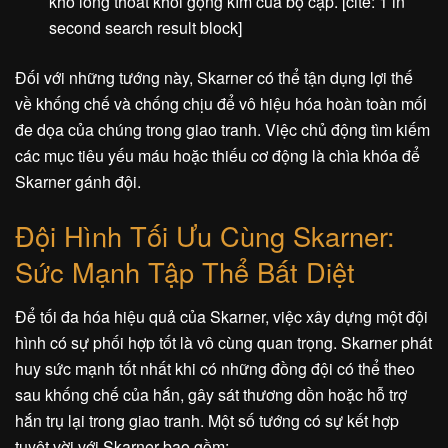
khó lòng thoát khỏi gọng kìm của bọ cạp. [cite: 1 in
second search result block]
Đối với những tướng này, Skarner có thể tận dụng lợi thế
về khống chế và chống chịu để vô hiệu hóa hoàn toàn mối
đe dọa của chúng trong giao tranh. Việc chủ động tìm kiếm
các mục tiêu yếu máu hoặc thiếu cơ động là chìa khóa để
Skarner gánh đội.
Đội Hình Tối Ưu Cùng Skarner:
Sức Mạnh Tập Thể Bất Diệt
Để tối đa hóa hiệu quả của Skarner, việc xây dựng một đội
hình có sự phối hợp tốt là vô cùng quan trọng. Skarner phát
huy sức mạnh tốt nhất khi có những đồng đội có thể theo
sau khống chế của hắn, gây sát thương dồn hoặc hỗ trợ
hắn trụ lại trong giao tranh. Một số tướng có sự kết hợp
tuyệt vời với Skarner bao gồm: