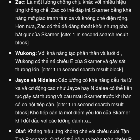
Zac:
Là một tướng chống chịu khác với nhiều hiệu
ứng khống chế, Zac có thể đáp trả Skarner bằng khả
năng mở giao tranh tầm xa và khống chế diện rộng.
Hơn nữa, Zac có thể dễ dàng thoát khỏi những pha
bắt giữ của Skarner. [cite: 1 in second search result
block]
Wukong:
Với khả năng tạo phân thân và lướt đi,
Wukong có thể né chiêu E của Skarner và gây sát
thương lớn. [cite: 1 in second search result block]
Jayce và Nidalee:
Các tướng có khả năng cấu rỉa từ
xa và cơ động cao như Jayce hay Nidalee có thể liên
tục gây sát thương và cấu máu Skarner trước khi hắn
có cơ hội tiếp cận. [cite: 1 in second search result
block] Khó tiếp cận là một điểm yếu lớn của Skarner
khi đối đầu với các tướng đánh xa.
Olaf:
Kháng hiệu ứng khống chế với chiêu cuối Tận
Thế Ragnarok, Olaf có thể bỏ qua hoàn toàn chiêu R