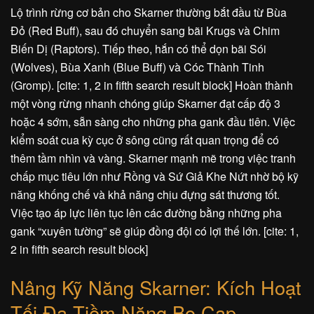
Lộ trình rừng cơ bản cho Skarner thường bắt đầu từ Bùa
Đỏ (Red Buff), sau đó chuyển sang bãi Krugs và Chim
Biến Dị (Raptors). Tiếp theo, hắn có thể dọn bãi Sói
(Wolves), Bùa Xanh (Blue Buff) và Cóc Thành Tinh
(Gromp). [cite: 1, 2 in fifth search result block] Hoàn thành
một vòng rừng nhanh chóng giúp Skarner đạt cấp độ 3
hoặc 4 sớm, sẵn sàng cho những pha gank đầu tiên. Việc
kiểm soát cua kỳ cục ở sông cũng rất quan trọng để có
thêm tầm nhìn và vàng. Skarner mạnh mẽ trong việc tranh
chấp mục tiêu lớn như Rồng và Sứ Giả Khe Nứt nhờ bộ kỹ
năng khống chế và khả năng chịu đựng sát thương tốt.
Việc tạo áp lực liên tục lên các đường bằng những pha
gank “xuyên tường” sẽ giúp đồng đội có lợi thế lớn. [cite: 1,
2 in fifth search result block]
Nâng Kỹ Năng Skarner: Kích Hoạt
Tối Đa Tiềm Năng Bọ Cạp