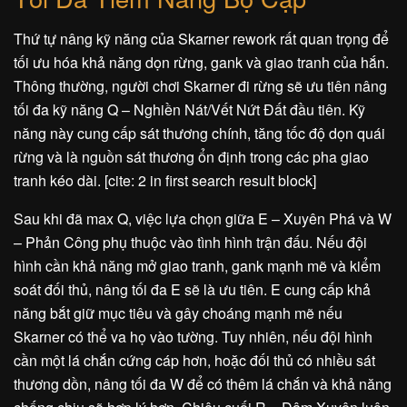
Thứ tự nâng kỹ năng của Skarner rework rất quan trọng để
tối ưu hóa khả năng dọn rừng, gank và giao tranh của hắn.
Thông thường, người chơi Skarner đi rừng sẽ ưu tiên nâng
tối đa kỹ năng Q – Nghiền Nát/Vết Nứt Đất đầu tiên. Kỹ
năng này cung cấp sát thương chính, tăng tốc độ dọn quái
rừng và là nguồn sát thương ổn định trong các pha giao
tranh kéo dài. [cite: 2 in first search result block]
Sau khi đã max Q, việc lựa chọn giữa E – Xuyên Phá và W
– Phản Công phụ thuộc vào tình hình trận đấu. Nếu đội
hình cần khả năng mở giao tranh, gank mạnh mẽ và kiểm
soát đối thủ, nâng tối đa E sẽ là ưu tiên. E cung cấp khả
năng bắt giữ mục tiêu và gây choáng mạnh mẽ nếu
Skarner có thể va họ vào tường. Tuy nhiên, nếu đội hình
cần một lá chắn cứng cáp hơn, hoặc đối thủ có nhiều sát
thương dồn, nâng tối đa W để có thêm lá chắn và khả năng