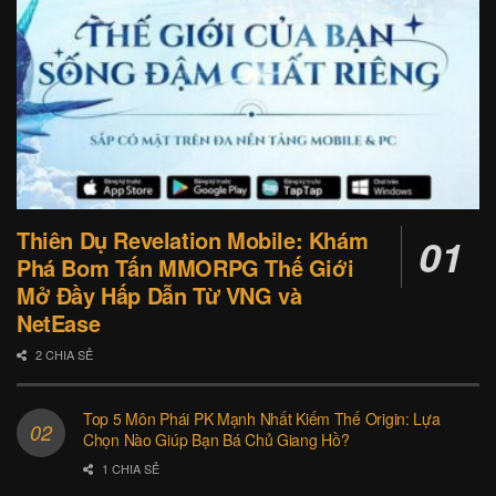
Thiên Dụ Revelation Mobile: Khám
Phá Bom Tấn MMORPG Thế Giới
Mở Đầy Hấp Dẫn Từ VNG và
NetEase
2 CHIA SẺ
Top 5 Môn Phái PK Mạnh Nhất Kiếm Thế Origin: Lựa
Chọn Nào Giúp Bạn Bá Chủ Giang Hồ?
1 CHIA SẺ