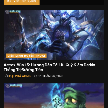
Bài viết
liên quan
LIÊN MINH HUYỀN THOẠI
Aatrox Mùa 15: Hướng Dẫn Tối Ưu Quỷ Kiếm Darkin
Thống Trị Đường Trên
BỞI
ĐẠI PHÁ ADMIN
11 THÁNG 6, 2026