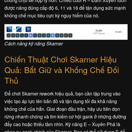
chống chịu sẽ hợp lý hơn. Chiêu cuối R – Đâm Xuyên luôn
được nâng đúng cấp độ 6, 11 và 16 để tận dụng sức mạnh
khống chế mục tiêu cực kỳ nguy hiểm của nó.
Cách nâng kỹ năng Skarner
Chiến Thuật Chơi Skarner Hiệu
Quả: Bắt Giữ và Khống Chế Đối
Thủ
Để chơi Skarner rework hiệu quả, bạn cần tập trung vào
việc tạo áp lực lên bản đồ và tận dụng tối đa khả năng
khống chế của hắn. Giai đoạn đầu trận, hãy ưu tiên dọn
rừng nhanh chóng và tìm kiếm cơ hội gank ở những đường
đẩy cao hoặc thiếu tầm nhìn. Kỹ năng E – Xuyên Phá là
công cụ gank chính của Skarner. Bạn có thể sử dụng E để