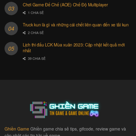
Chơi Game Đế Chế (AOE) Chế Độ Multiplayer
1 CHIA SẺ
Truck kun là gì và những cái chết liên quan đến xe tải kun
2 CHIA SẺ
Lịch thi đấu LCK Mùa xuân 2023: Cập nhật kết quả mới
nhất
39 CHIA SẺ
Ghiền Game
Ghiền game chia sẻ tips, gifcode, review game và
cập nhật các tin tức về game.