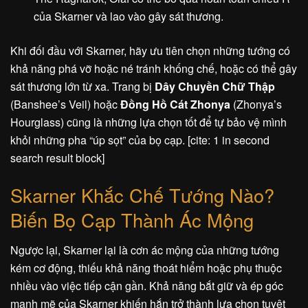
của Skarner và lao vào gây sát thương.
Khi đối đầu với Skarner, hãy ưu tiên chọn những tướng có
khả năng phá vỡ hoặc né tránh khống chế, hoặc có thể gây
sát thương lớn từ xa. Trang bị
Dây Chuyền Chữ Thập
(Banshee’s Veil) hoặc
Đồng Hồ Cát Zhonya
(Zhonya’s
Hourglass) cũng là những lựa chọn tốt để tự bảo vệ mình
khỏi những pha “úp sọt” của bọ cạp. [cite: 1 in second
search result block]
Skarner Khắc Chế Tướng Nào?
Biến Bọ Cạp Thành Ác Mộng
Ngược lại, Skarner lại là cơn ác mộng của những tướng
kém cơ động, thiếu khả năng thoát hiểm hoặc phụ thuộc
nhiều vào việc tiếp cận gần. Khả năng bắt giữ và ép góc
mạnh mẽ của Skarner khiến hắn trở thành lựa chọn tuyệt