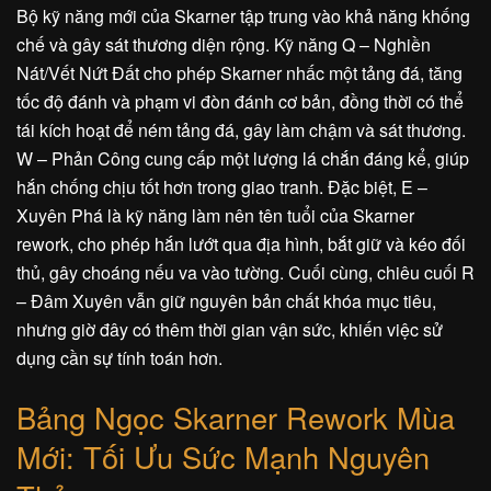
Bộ kỹ năng mới của Skarner tập trung vào khả năng khống
chế và gây sát thương diện rộng. Kỹ năng Q – Nghiền
Nát/Vết Nứt Đất cho phép Skarner nhấc một tảng đá, tăng
tốc độ đánh và phạm vi đòn đánh cơ bản, đồng thời có thể
tái kích hoạt để ném tảng đá, gây làm chậm và sát thương.
W – Phản Công cung cấp một lượng lá chắn đáng kể, giúp
hắn chống chịu tốt hơn trong giao tranh. Đặc biệt, E –
Xuyên Phá là kỹ năng làm nên tên tuổi của Skarner
rework, cho phép hắn lướt qua địa hình, bắt giữ và kéo đối
thủ, gây choáng nếu va vào tường. Cuối cùng, chiêu cuối R
– Đâm Xuyên vẫn giữ nguyên bản chất khóa mục tiêu,
nhưng giờ đây có thêm thời gian vận sức, khiến việc sử
dụng cần sự tính toán hơn.
Bảng Ngọc Skarner Rework Mùa
Mới: Tối Ưu Sức Mạnh Nguyên