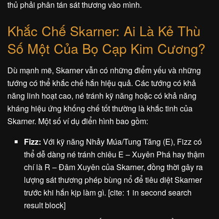
thủ phải phân tán sát thương vào mình.
Khắc Chế Skarner: Ai Là Kẻ Thù
Số Một Của Bọ Cạp Kim Cương?
Dù mạnh mẽ, Skarner vẫn có những điểm yếu và những
tướng có thể khắc chế hắn hiệu quả. Các tướng có khả
năng linh hoạt cao, né tránh kỹ năng hoặc có khả năng
kháng hiệu ứng khống chế tốt thường là khắc tinh của
Skarner. Một số ví dụ điển hình bao gồm:
Fizz:
Với kỹ năng Nhảy Múa/Tung Tăng (E), Fizz có
thể dễ dàng né tránh chiêu E – Xuyên Phá hay thậm
chí là R – Đâm Xuyên của Skarner, đồng thời gây ra
lượng sát thương phép bùng nổ để tiêu diệt Skarner
trước khi hắn kịp làm gì. [cite: 1 in second search
result block]