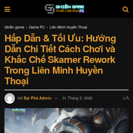
Ghiền game
Game PC
Liên Minh Huyền Thoại
Hấp Dẫn & Tối Ưu: Hướng
Dẫn Chi Tiết Cách Chơi và
Khắc Chế Skarner Rework
Trong Liên Minh Huyền
Thoại
A
bởi
Đại Phá Admin
31 Tháng 5, 2026
A