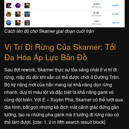
Cách lên đồ cho Skarner giai đoạn cuối trận
Vị Trí Đi Rừng Của Skarner: Tối
Đa Hóa Áp Lực Bản Đồ
Sau đợt rework, Skarner thực sự tỏa sáng nhất ở vị trí đi
rừng, mặc dù đôi khi vẫn có thể được chơi ở Đường Trên.
Bộ kỹ năng mới của hắn mang lại khả năng dọn rừng
nhanh, duy trì máu tốt và đặc biệt là khả năng gank vô
cùng đột biến. Với E – Xuyên Phá, Skarner có thể lướt qua
địa hình, bắt gọn những kẻ địch mất cảnh giác đứng gần
tường, tạo ra những pha gank mà ít tướng đi rừng nào có
thể làm được. [cite: 1, 2 in fifth search result block]