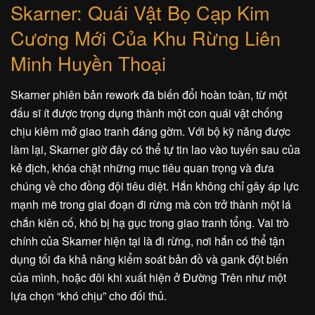
Skarner: Quái Vật Bọ Cạp Kim
Cương Mới Của Khu Rừng Liên
Minh Huyền Thoại
Skarner phiên bản rework đã biến đổi hoàn toàn, từ một
đấu sĩ ít được trọng dụng thành một con quái vật chống
chịu kiêm mở giao tranh đáng gờm. Với bộ kỹ năng được
làm lại, Skarner giờ đây có thể tự tin lao vào tuyến sau của
kẻ địch, khóa chặt những mục tiêu quan trọng và đưa
chúng về cho đồng đội tiêu diệt. Hắn không chỉ gây áp lực
mạnh mẽ trong giai đoạn đi rừng mà còn trở thành một lá
chắn kiên cố, khó bị hạ gục trong giao tranh tổng. Vai trò
chính của Skarner hiện tại là đi rừng, nơi hắn có thể tận
dụng tối đa khả năng kiểm soát bản đồ và gank đột biến
của mình, hoặc đôi khi xuất hiện ở Đường Trên như một
lựa chọn “khó chịu” cho đối thủ.