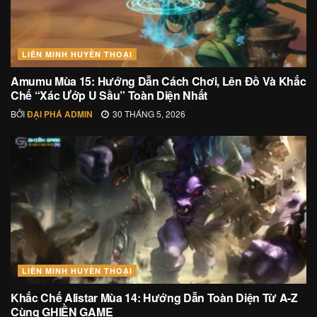
LIÊN MINH HUYỀN THOẠI
Amumu Mùa 15: Hướng Dẫn Cách Chơi, Lên Đồ Và Khắc
Chế “Xác Ướp U Sầu” Toàn Diện Nhất
BỞI
ĐẠI PHÁ ADMIN
30 THÁNG 5, 2026
LIÊN MINH HUYỀN THOẠI
Khắc Chế Alistar Mùa 14: Hướng Dẫn Toàn Diện Từ A-Z
Cùng GHIỀN GAME