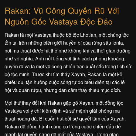
Rakan: Vũ Công Quyến Rũ Với
Nguồn Gốc Vastaya Độc Đáo
Rakan là một Vastaya thuộc bộ tộc Lhotlan, một chủng tộc
tồn tại trên những biên giới huyền bí của rừng sâu Ionia,
nơi ma thuật được hít thở như không khí và thời gian dường
như vô nghĩa. Anh nổi tiếng với tính cách phóng khoáng,
quyến rũ và là một vũ công chiến trận xuất sắc trong lịch sử
bộ tộc mình. Trước khi tìm thấy Xayah, Rakan là một kẻ
phiêu du, tận hưởng cuộc sống tự do biểu diễn tại các lễ
hội và quán rượu, nhưng dần cảm thấy thiếu mục đích.
Mọi thứ thay đổi khi Rakan gặp gỡ Xayah, một đồng tộc
Vastaya với ý chí kiên định và sứ mệnh giải phóng ma
thuật hoang dã. Bị cuốn hút bởi sự quyết tâm của Xayah,
Rakan đã đồng hành cùng cô trong cuộc chiến đấu để
giành lại quyền năng đã mất của Vastaya. Trong giao