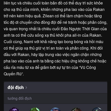
liên tục và chiêu cuối toàn bản đồ có thể duy trì sức khỏe
cho xạ thủ của mình, khiến những pha lao vào của Rakan
trở nên kém hiệu quả. Zilean có thể làm chậm hoặc tăng
tốc độ di chuyển cho đồng đội để né tránh hoặc phản công,
và quan trọng nhất là chiêu cuối Đảo Ngược Thời Gian của
anh ta có thể cứu sống xạ thủ khỏi pha all-in của Rakan.
Cuối cùng, Nami với khả năng tạo bong bóng và hồi máu
có thể giúp xạ thủ giữ vị trí an toàn và phản công. Khi đối
đầu với Rakan, hãy tập trung vào việc ngăn chặn những
pha lao vào của anh ta bằng các hiệu ứng khống chế hoặc
cấu rỉa máu từ xa để giảm bớt sự tự tin của “Vũ Công
Quyến Rũ”.