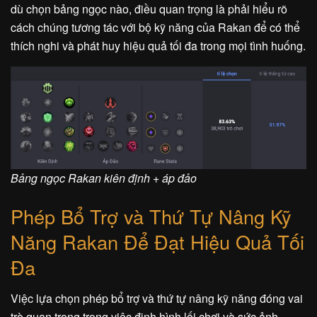
dù chọn bảng ngọc nào, điều quan trọng là phải hiểu rõ
cách chúng tương tác với bộ kỹ năng của Rakan để có thể
thích nghi và phát huy hiệu quả tối đa trong mọi tình huống.
Bảng ngọc Rakan kiên định + áp đảo
Phép Bổ Trợ và Thứ Tự Nâng Kỹ
Năng Rakan Để Đạt Hiệu Quả Tối
Đa
Việc lựa chọn phép bổ trợ và thứ tự nâng kỹ năng đóng vai
trò quan trọng trong việc định hình lối chơi và sức ảnh