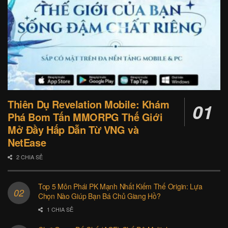
Thiên Dụ Revelation Mobile: Khám
Phá Bom Tấn MMORPG Thế Giới
Mở Đầy Hấp Dẫn Từ VNG và
NetEase
2 CHIA SẺ
Top 5 Môn Phái PK Mạnh Nhất Kiếm Thế Origin: Lựa
Chọn Nào Giúp Bạn Bá Chủ Giang Hồ?
1 CHIA SẺ