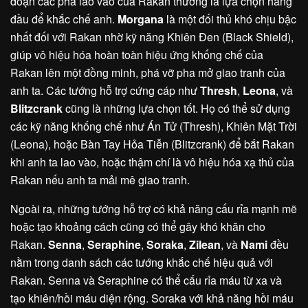
đoạn các pha lao vào của Rakan thường là lựa chọn hàng
đầu để khắc chế anh.
Morgana
là một đối thủ khó chịu bậc
nhất đối với Rakan nhờ kỹ năng Khiên Đen (Black Shield),
giúp vô hiệu hóa hoàn toàn hiệu ứng khống chế của
Rakan lên một đồng minh, phá vỡ pha mở giao tranh của
anh ta. Các tướng hỗ trợ cứng cáp như
Thresh
,
Leona
, và
Blitzcrank
cũng là những lựa chọn tốt. Họ có thể sử dụng
các kỹ năng khống chế như Án Tử (Thresh), Khiên Mặt Trời
(Leona), hoặc Bàn Tay Hỏa Tiễn (Blitzcrank) để bắt Rakan
khi anh ta lao vào, hoặc thậm chí là vô hiệu hóa xạ thủ của
Rakan nếu anh ta mải mê giao tranh.
Ngoài ra, những tướng hỗ trợ có khả năng cấu rỉa mạnh mẽ
hoặc tạo khoảng cách cũng có thể gây khó khăn cho
Rakan.
Senna
,
Seraphine
,
Soraka
,
Zilean
, và
Nami
đều
nằm trong danh sách các tướng khắc chế hiệu quả với
Rakan. Senna và Seraphine có thể cấu rỉa máu từ xa và
tạo khiên/hồi máu diện rộng. Soraka với khả năng hồi máu