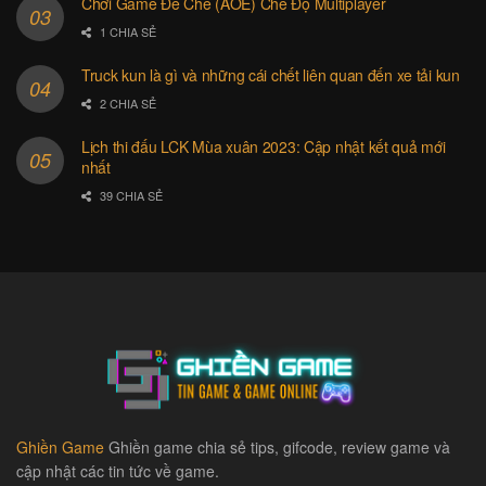
Chơi Game Đế Chế (AOE) Chế Độ Multiplayer
1 CHIA SẺ
Truck kun là gì và những cái chết liên quan đến xe tải kun
2 CHIA SẺ
Lịch thi đấu LCK Mùa xuân 2023: Cập nhật kết quả mới
nhất
39 CHIA SẺ
Ghiền Game
Ghiền game chia sẻ tips, gifcode, review game và
cập nhật các tin tức về game.