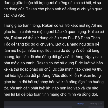
đường giữa hoặc hỗ trợ người đi rừng nếu có cơ hội, vì sự
cơ động của Rakan cho phép anh dễ dàng di chuyển giữa
các khu vực.
Trong giao tranh tổng, Rakan có vai trò kép: một người mở
giao tranh chính và một người bảo kê quan trọng. Khi có cơ
hội, Rakan có thể sử dụng chiêu cuối R – Bộ Pháp Thần
Tốc để tăng tốc độ di chuyển, lướt qua hàng ngũ địch để
làm mê hoặc nhiều mục tiêu, sau đó dùng W để hất tung
chúng, tạo tiền đề cho đồng đội gây sát thương. Ngay sau
pha mở giao tranh, Rakan có thể sử dụng E để lướt về bảo
kê xạ thủ hoặc pháp sư chủ lực của mình, tạo khiên và thu
hút hỏa lực của đối phương. Việc điều khiển Rakan trong
giao tranh đòi hỏi sự nhạy bén và khả năng đọc tình huống
tốt, bởi anh cần phải biết khi nào nên lao vào và khi nào
nên lùi lại để bảo toàn tính mạng cho mình và đồng đội.