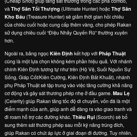
(Cheap Shot) giúp tăng sát thương trong các pha combo,
và
Thợ Săn Tối Thượng
(Ultimate Hunter) hoặc
Thợ Săn
Kho Báu
(Treasure Hunter) sẽ giảm thời gian hồi chiêu
của chiêu cuối hoặc cung cấp thêm vàng, cho phép Rakan
sử dụng chiêu cuối “Điệu Nhảy Quyến Rũ” thường xuyên
hơn.
Ngoài ra, bảng ngọc
Kiên Định
kết hợp với
Pháp Thuật
cũng là một lựa chọn không kém phần hiệu quả. Với nhánh
chính Kiên Định tương tự như trên (Hộ Vệ, Suối Nguồn Sự
Sống, Giáp Cốt/Kiên Cường, Kiên Định Bất Khuất), nhánh
phụ Pháp Thuật sẽ tập trung vào việc tăng cường khả năng
cơ động và gây sát thương phép nhẹ ở đầu game.
Mau Lẹ
(Celerity) giúp Rakan tăng tốc độ di chuyển, vốn đã là một
điểm mạnh của anh, giúp anh dễ dàng ra vào giao tranh và
đi roam hỗ trợ các đường khác.
Thiêu Rụi
(Scorch) sẽ bổ
sung thêm sát thương phép sau mỗi kỹ năng trúng đích,
giúp Rakan có chút áp lực ở giai đoạn đi đường. Tuy nhiên,