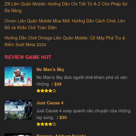
Zill Liên Quân Mobile: Hướng Dẫn Chi Tiết Từ A-Z Cho Pháp Sư
Đa Năng
Omen Liên Quân Mobile Mùa Mới: Hướng Dẫn Cách Chơi, Lên
Đồ và Khắc Chế Toàn Diện
Hướng Dẫn Chơi Omega Liên Quân Mobile: Cỗ Máy Phá Trụ &
Kiểm Soát Meta 2024
REVIEW GAME HOT
No Man's Sky
No Man's Sky đưa người chơi khám phá vô vàn
những
$39
Just Cause 4
Just Cause 4 xoay quanh câu chuyện của những
tay súng,
$30