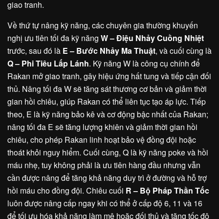
giao tranh.
Về thứ tự nâng kỹ năng, các chuyên gia thường khuyến
nghị ưu tiên tối đa kỹ năng
W – Điệu Nhảy Cuồng Nhiệt
trước, sau đó là
E – Bước Nhảy Ma Thuật
, và cuối cùng là
Q – Phi Tiêu Lấp Lánh
. Kỹ năng W là công cụ chính để
Rakan mở giao tranh, gây hiệu ứng hất tung và tiếp cận đối
thủ. Nâng tối đa W sẽ tăng sát thương cơ bản và giảm thời
gian hồi chiêu, giúp Rakan có thể liên tục tạo áp lực. Tiếp
theo, E là kỹ năng bảo kê và cơ động bậc nhất của Rakan;
nâng tối đa E sẽ tăng lượng khiên và giảm thời gian hồi
chiêu, cho phép Rakan linh hoạt bảo vệ đồng đội hoặc
thoát khỏi nguy hiểm. Cuối cùng, Q là kỹ năng poke và hồi
máu nhẹ, tuy không phải là ưu tiên hàng đầu nhưng vẫn
cần được nâng để tăng khả năng duy trì ở đường và hỗ trợ
hồi máu cho đồng đội. Chiêu cuối
R – Bộ Pháp Thần Tốc
luôn được nâng cấp ngay khi có thể ở cấp độ 6, 11 và 16
để tối ưu hóa khả năng làm mê hoặc đối thủ và tăng tốc độ