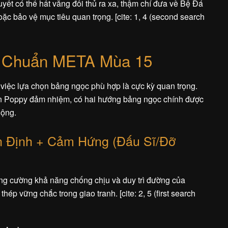
yết có thể hất văng đối thủ ra xa, thậm chí đưa về Bệ Đá
hoặc bảo vệ mục tiêu quan trọng. [cite: 1, 4 (second search
 Chuẩn META Mùa 15
việc lựa chọn bảng ngọc phù hợp là cực kỳ quan trọng.
uốn Poppy đảm nhiệm, có hai hướng bảng ngọc chính được
uộng.
 Định + Cảm Hứng (Đấu Sĩ/Đỡ
ăng cường khả năng chống chịu và duy trì đường của
ép vững chắc trong giao tranh. [cite: 2, 5 (first search