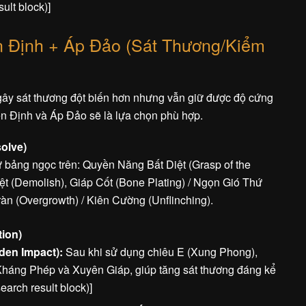
sult block)]
 Định + Áp Đảo (Sát Thương/Kiểm
y sát thương đột biến hơn nhưng vẫn giữ được độ cứng
ên Định và Áp Đảo sẽ là lựa chọn phù hợp.
olve)
 bảng ngọc trên: Quyền Năng Bất Diệt (Grasp of the
t (Demolish), Giáp Cốt (Bone Plating) / Ngọn Gió Thứ
àn (Overgrowth) / Kiên Cường (Unflinching).
ion)
den Impact):
Sau khi sử dụng chiêu E (Xung Phong),
áng Phép và Xuyên Giáp, giúp tăng sát thương đáng kể
search result block)]