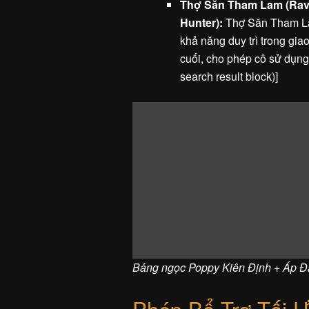
Thợ Săn Tham Lam (Rave
Hunter):
Thợ Săn Tham Lam
khả năng duy trì trong gia
cuối, cho phép cô sử dụng c
search result block)]
Bảng ngọc Poppy Kiên Định + Áp Đả
Phép Bổ Trợ Tối 