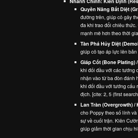
Nhánh Chính: Kiên Định (Res
Quyền Năng Bất Diệt (Gr
đường trên, giúp cô gây t
đa khi trao đổi chiêu thức
mạnh mẽ hơn theo thời gian. 
Tàn Phá Hủy Diệt (Demol
giúp cô tạo áp lực lên bản
Giáp Cốt (Bone Plating)
khi đối đầu với các tướng
nhận vào từ ba đòn đánh 
khi đối đầu với tướng cấu r
địch. [cite: 2, 5 (first searc
Lan Tràn (Overgrowth) /
cho Poppy theo số lính và 
sự về cuối trận. Kiên Cườn
giúp giảm thời gian chịu 