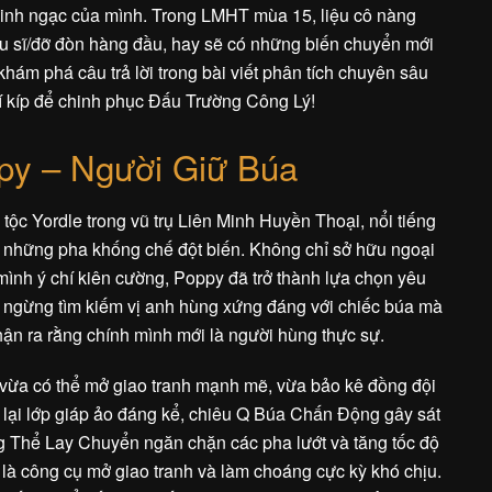
kinh ngạc của mình. Trong LMHT mùa 15, liệu cô nàng
đấu sĩ/đỡ đòn hàng đầu, hay sẽ có những biến chuyển mới
ám phá câu trả lời trong bài viết phân tích chuyên sâu
í kíp để chinh phục Đấu Trường Công Lý!
py – Người Giữ Búa
tộc Yordle trong vũ trụ Liên Minh Huyền Thoại, nổi tiếng
và những pha khống chế đột biến. Không chỉ sở hữu ngoại
ình ý chí kiên cường, Poppy đã trở thành lựa chọn yêu
 ngừng tìm kiếm vị anh hùng xứng đáng với chiếc búa mà
n ra rằng chính mình mới là người hùng thực sự.
vừa có thể mở giao tranh mạnh mẽ, vừa bảo kê đồng đội
 lại lớp giáp ảo đáng kể, chiêu Q Búa Chấn Động gây sát
 Thể Lay Chuyển ngăn chặn các pha lướt và tăng tốc độ
là công cụ mở giao tranh và làm choáng cực kỳ khó chịu.