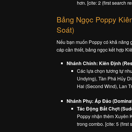
hơn. [cite: 2 (first search re
Bảng Ngọc Poppy Kiên
Soát)
Nếu bạn muốn Poppy có khả năng gâ
cáp cần thiết, bảng ngọc kết hợp Ki
Nhánh Chính: Kiên Định (Res
Các lựa chọn tương tự như
Undying), Tàn Phá Hủy Diệ
Hai (Second Wind), Lan Tr
Nhánh Phụ: Áp Đảo (Dominat
Tác Động Bất Chợt (Sud
Poppy nhận thêm Xuyên Kh
trong combo. [cite: 5 (first 