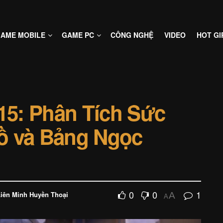
AME MOBILE
GAME PC
CÔNG NGHỆ
VIDEO
HOT GI
5: Phân Tích Sức
ồ và Bảng Ngọc
0
0
1
iên Minh Huyền Thoại
A
A