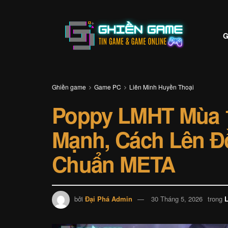
G
Ghiền game
Game PC
Liên Minh Huyền Thoại
Poppy LMHT Mùa 1
Mạnh, Cách Lên Đ
Chuẩn META
bởi
Đại Phá Admin
30 Tháng 5, 2026
trong
L