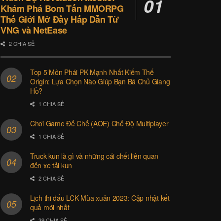
Khám Phá Bom Tấn MMORPG
Thế Giới Mở Đầy Hấp Dẫn Từ
VNG và NetEase
2 CHIA SẺ
Top 5 Môn Phái PK Mạnh Nhất Kiếm Thế
Origin: Lựa Chọn Nào Giúp Bạn Bá Chủ Giang
Hồ?
1 CHIA SẺ
Chơi Game Đế Chế (AOE) Chế Độ Multiplayer
1 CHIA SẺ
Truck kun là gì và những cái chết liên quan
đến xe tải kun
2 CHIA SẺ
Lịch thi đấu LCK Mùa xuân 2023: Cập nhật kết
quả mới nhất
39 CHIA SẺ