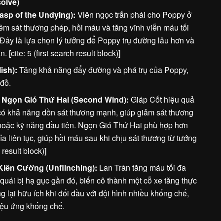
olve)
asp of the Undying):
Viên ngọc trấn phái cho Poppy ở
hêm sát thương phép, hồi máu và tăng vĩnh viễn máu tối
. Đây là lựa chọn lý tưởng để Poppy trụ đường lâu hơn và
[cite: 5 (first search result block)]
ish):
Tăng khả năng đẩy đường và phá trụ của Poppy,
 đồ.
 / Ngọn Gió Thứ Hai (Second Wind):
Giáp Cốt hiệu quả
 có khả năng dồn sát thương mạnh, giúp giảm sát thương
hoặc kỹ năng đầu tiên. Ngọn Gió Thứ Hai phù hợp hơn
ỉa liên tục, giúp hồi máu sau khi chịu sát thương từ tướng
h result block)]
 Kiên Cường (Unflinching):
Lan Tràn tăng máu tối đa
quái bị hạ gục gần đó, biến cô thành một cỗ xe tăng thực
g lại hữu ích khi đối đầu với đội hình nhiều khống chế,
hiệu ứng khống chế.