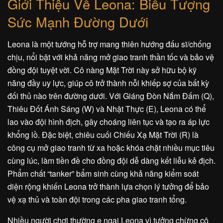
Giới Thiệu Về Leona: Biểu Tượng
Sức Mạnh Đường Dưới
Leona là một tướng hỗ trợ mang thiên hướng đấu sĩ/chống
chịu, nổi bật với khả năng mở giao tranh thần tốc và bảo vệ
đồng đội tuyệt vời. Cô nàng Mặt Trời này sở hữu bộ kỹ
năng đầy uy lực, giúp cô trở thành nỗi khiếp sợ của bất kỳ
đối thủ nào trên đường dưới. Với Giáng Đòn Nắm Đấm (Q),
Thiêu Đốt Ánh Sáng (W) và Nhật Thực (E), Leona có thể
lao vào đội hình địch, gây choáng liên tục và tạo ra áp lực
khổng lồ. Đặc biệt, chiêu cuối Chiếu Xạ Mặt Trời (R) là
công cụ mở giao tranh từ xa hoặc khóa chặt nhiều mục tiêu
cùng lúc, làm tiền đề cho đồng đội dễ dàng kết liễu kẻ địch.
Phẩm chất “tanker” bẩm sinh cùng khả năng kiểm soát
diện rộng khiến Leona trở thành lựa chọn lý tưởng để bảo
vệ xạ thủ và toàn đội trong các pha giao tranh tổng.
Nhiều người chơi thường e ngại Leona vì tưởng chừng cô