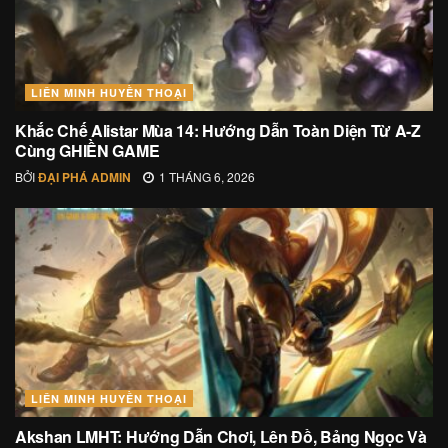
LIÊN MINH HUYỀN THOẠI
Khắc Chế Alistar Mùa 14: Hướng Dẫn Toàn Diện Từ A-Z
Cùng GHIỀN GAME
BỞI
ĐẠI PHÁ ADMIN
1 THÁNG 6, 2026
LIÊN MINH HUYỀN THOẠI
Akshan LMHT: Hướng Dẫn Chơi, Lên Đồ, Bảng Ngọc Và