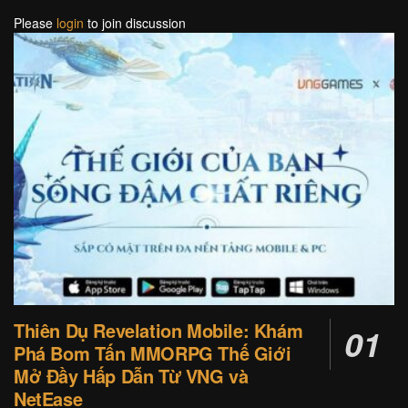
Please
login
to join discussion
Thiên Dụ Revelation Mobile: Khám
Phá Bom Tấn MMORPG Thế Giới
Mở Đầy Hấp Dẫn Từ VNG và
NetEase