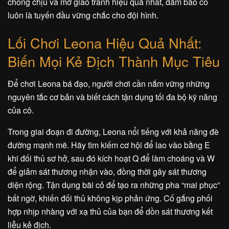
chống chịu và mở giao tranh hiệu quả nhất, đảm bảo cô
luôn là tuyến đầu vững chắc cho đội hình.
Lối Chơi Leona Hiệu Quả Nhất:
Biến Mọi Kẻ Địch Thành Mục Tiêu
Để chơi Leona bá đạo, người chơi cần nắm vững những
nguyên tắc cơ bản và biết cách tận dụng tối đa bộ kỹ năng
của cô.
Trong giai đoạn đi đường, Leona nổi tiếng với khả năng đè
đường mạnh mẽ. Hãy tìm kiếm cơ hội để lao vào bằng E
khi đối thủ sơ hở, sau đó kích hoạt Q để làm choáng và W
để giảm sát thương nhận vào, đồng thời gây sát thương
diện rộng. Tận dụng bãi cỏ để tạo ra những pha “mai phục”
bất ngờ, khiến đối thủ không kịp phản ứng. Cố gắng phối
hợp nhịp nhàng với xạ thủ của bạn để dồn sát thương kết
liễu kẻ địch.