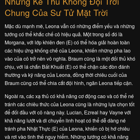
Những Kẻ Thù Không Đội Trời
Chung Của Sư Tử Mặt Trời
Mặc dù mạnh mẽ, Leona vẫn có những điểm yếu và những
tướng có thể khắc chế cô hiệu quả. Một trong số đó là
Morgana, với lớp khiên đen (E) có thể hóa giải hoàn toàn
các hiệu ứng khống chế của Leona, khiến những pha lao
vào của cô trở nên vô nghĩa. Braum cũng là một đối thủ khó
chịu, với lá chắn Bất Khuất (E) có thể chặn các đòn đánh
thường và kỹ năng của Leona, đồng thời chiêu cuối của
Braum cũng có thể chia cắt đội hình, ngăn Leona tiếp cận.
Ngoài ra, các xạ thủ có khả năng cơ động cao và có thể né
tránh các chiêu thức của Leona cũng là những lựa chọn tốt
để đối đầu với cô nàng này. Lucian, Ezreal hay Vayne với
khả năng lướt và di chuyển linh hoạt có thể dễ dàng né
tránh pha Nhật Thực (E) của Leona, khiến cô bị hớ chiêu
và rơi vào tình thế nguy hiểm. Những tướng có khả năng