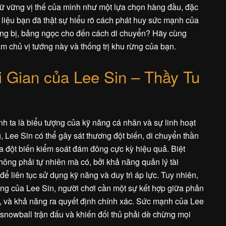
iữ vững vị thế của mình như một lựa chọn hàng đầu, đặc
liệu bạn đã thật sự hiểu rõ cách phát huy sức mạnh của
rang bị, bảng ngọc cho đến cách di chuyển? Hãy cùng
 chủ vị tướng này và thống trị khu rừng của bạn.
 Gian của Lee Sin – Thầy Tu
nh ta là biểu tượng của kỹ năng cá nhân và sự linh hoạt
 Lee Sin có thể gây sát thương đột biến, di chuyển thần
a đột biến kiểm soát đám đông cực kỳ hiệu quả. Biệt
ng phải tự nhiên mà có, bởi khả năng quản lý tài
ể liên tục sử dụng kỹ năng và duy trì áp lực. Tuy nhiên,
ăng của Lee Sin, người chơi cần một sự kết hợp giữa phản
t, và khả năng ra quyết định chính xác. Sức mạnh của Lee
, snowball trận đấu và khiến đối thủ phải dè chừng mọi