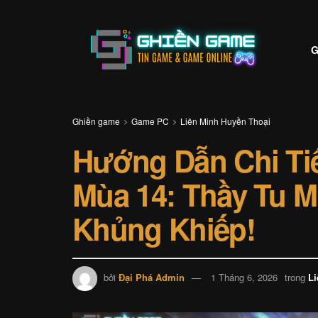
G
Ghiền game
Game PC
Liên Minh Huyền Thoại
Hướng Dẫn Chi Tiế
Mùa 14: Thầy Tu 
Khủng Khiếp!
bởi
Đại Phá Admin
1 Tháng 6, 2026
trong
Li