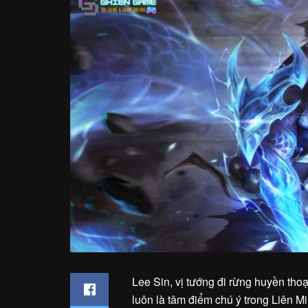
Lee Sin, vị tướng đi rừng huyền tho
luôn là tâm điểm chú ý trong Liên M