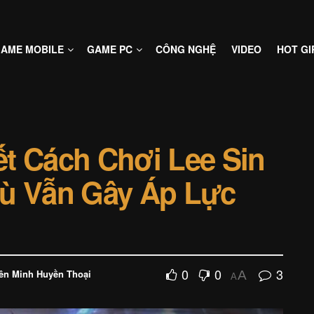
AME MOBILE
GAME PC
CÔNG NGHỆ
VIDEO
HOT GI
t Cách Chơi Lee Sin
Mù Vẫn Gây Áp Lực
0
0
3
ên Minh Huyền Thoại
A
A