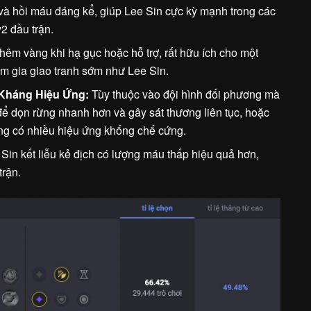
và hồi máu đáng kể, giúp Lee Sin cực kỳ mạnh trong các
2 đầu trận.
êm vàng khi hạ gục hoặc hỗ trợ, rất hữu ích cho một
m gia giao tranh sớm như Lee Sin.
 Kháng Hiệu Ứng:
Tùy thuộc vào đội hình đối phương mà
ể dọn rừng nhanh hơn và gây sát thương liên tục, hoặc
g có nhiều hiệu ứng khống chế cứng.
Sin kết liễu kẻ địch có lượng máu thấp hiệu quả hơn,
trận.