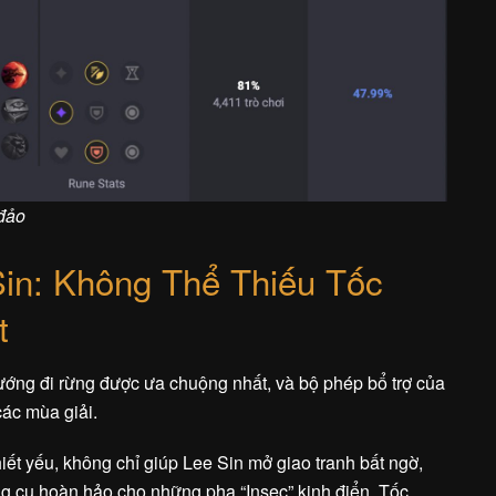
đảo
in: Không Thể Thiếu Tốc
t
tướng đi rừng được ưa chuộng nhất, và bộ phép bổ trợ của
các mùa giải.
iết yếu, không chỉ giúp Lee Sin mở giao tranh bất ngờ,
ông cụ hoàn hảo cho những pha “Insec” kinh điển. Tốc