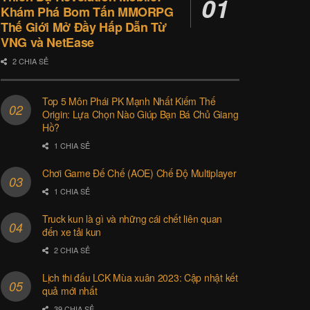
Khám Phá Bom Tấn MMORPG
Thế Giới Mở Đầy Hấp Dẫn Từ
VNG và NetEase
2 CHIA SẺ
Top 5 Môn Phái PK Mạnh Nhất Kiếm Thế
Origin: Lựa Chọn Nào Giúp Bạn Bá Chủ Giang
Hồ?
1 CHIA SẺ
Chơi Game Đế Chế (AOE) Chế Độ Multiplayer
1 CHIA SẺ
Truck kun là gì và những cái chết liên quan
đến xe tải kun
2 CHIA SẺ
Lịch thi đấu LCK Mùa xuân 2023: Cập nhật kết
quả mới nhất
39 CHIA SẺ