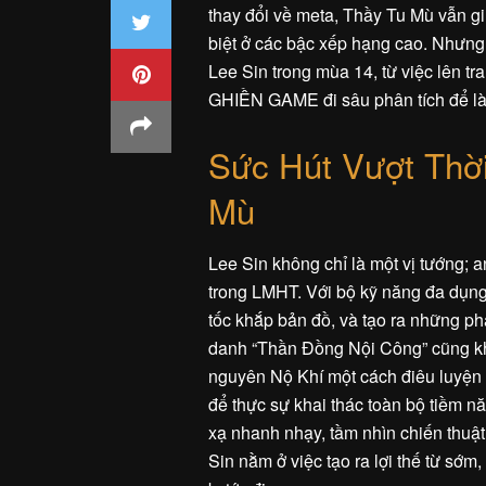
thay đổi về meta, Thầy Tu Mù vẫn g
biệt ở các bậc xếp hạng cao. Nhưng 
Lee Sin trong mùa 14, từ việc lên t
GHIỀN GAME đi sâu phân tích để làm
Sức Hút Vượt Thời
Mù
Lee Sin không chỉ là một vị tướng; a
trong LMHT. Với bộ kỹ năng đa dụng,
tốc khắp bản đồ, và tạo ra những ph
danh “Thần Đồng Nội Công” cũng khô
nguyên Nộ Khí một cách điêu luyện đ
để thực sự khai thác toàn bộ tiềm n
xạ nhanh nhạy, tầm nhìn chiến thuậ
Sin nằm ở việc tạo ra lợi thế từ sớm