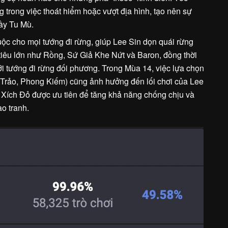
g trong việc thoát hiểm hoặc vượt địa hình, tạo nên sự
hầy Tu Mù.
uộc cho mọi tướng đi rừng, giúp Lee Sin dọn quái rừng
tiêu lớn như Rồng, Sứ Giả Khe Nứt và Baron, đồng thời
ới tướng đi rừng đối phương. Trong Mùa 14, việc lựa chọn
i Trảo, Phong Kiếm) cũng ảnh hưởng đến lối chơi của Lee
 Xích Đỏ được ưu tiên để tăng khả năng chống chịu và
ao tranh.