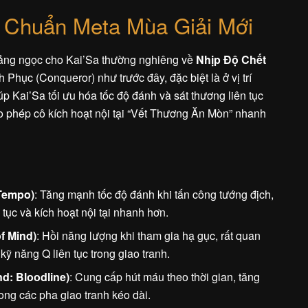
 Chuẩn Meta Mùa Giải Mới
 bảng ngọc cho Kai’Sa thường nghiêng về
Nhịp Độ Chết
 Phục (Conqueror) như trước đây, đặc biệt là ở vị trí
 Kai’Sa tối ưu hóa tốc độ đánh và sát thương liên tục
ho phép cô kích hoạt nội tại “Vết Thương Ăn Mòn” nhanh
 Tempo)
: Tăng mạnh tốc độ đánh khi tấn công tướng địch,
 tục và kích hoạt nội tại nhanh hơn.
f Mind)
: Hồi năng lượng khi tham gia hạ gục, rất quan
kỹ năng Q liên tục trong giao tranh.
d: Bloodline)
: Cung cấp hút máu theo thời gian, tăng
rong các pha giao tranh kéo dài.