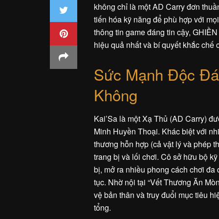
không chỉ là một AD Carry đơn thuầ
tiến hóa kỹ năng để phù hợp với mọi 
thông tin game đáng tin cậy, GHIỀN 
hiệu quả nhất và bí quyết khắc chế cô
Sức Mạnh Độc Đáo
Không
Kai’Sa là một Xạ Thủ (AD Carry) đượ
Minh Huyền Thoại. Khác biệt với nhi
thương hỗn hợp (cả vật lý và phép th
trang bị và lối chơi. Cô sở hữu bộ k
bị, mở ra nhiều phong cách chơi đa 
tục. Nhờ nội tại “Vết Thương Ăn Mòn
vệ bản thân và truy đuổi mục tiêu hi
tổng.