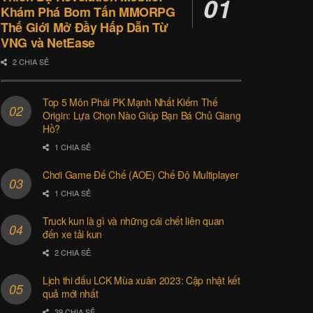
Khám Phá Bom Tấn MMORPG
Thế Giới Mở Đầy Hấp Dẫn Từ
VNG và NetEase
2 CHIA SẺ
Top 5 Môn Phái PK Mạnh Nhất Kiếm Thế
Origin: Lựa Chọn Nào Giúp Bạn Bá Chủ Giang
Hồ?
1 CHIA SẺ
Chơi Game Đế Chế (AOE) Chế Độ Multiplayer
1 CHIA SẺ
Truck kun là gì và những cái chết liên quan
đến xe tải kun
2 CHIA SẺ
Lịch thi đấu LCK Mùa xuân 2023: Cập nhật kết
quả mới nhất
39 CHIA SẺ