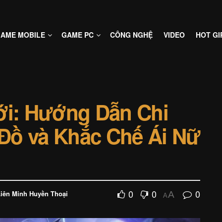
AME MOBILE
GAME PC
CÔNG NGHỆ
VIDEO
HOT GI
ới: Hướng Dẫn Chi
 Đồ và Khắc Chế Ái Nữ
0
0
0
iên Minh Huyền Thoại
A
A