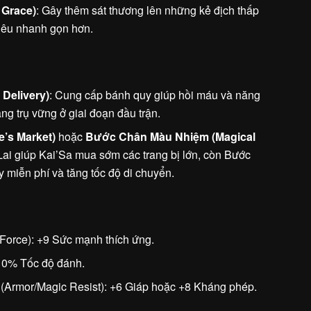
 Grace)
: Gây thêm sát thương lên những kẻ địch thấp
tiêu nhanh gọn hơn.
 Delivery)
: Cung cấp bánh quy giúp hồi máu và năng
ng trụ vững ở giai đoạn đầu trận.
e’s Market)
hoặc
Bước Chân Màu Nhiệm (Magical
Lai giúp Kai’Sa mua sớm các trang bị lớn, còn Bước
miễn phí và tăng tốc độ di chuyển.
Force): +9 Sức mạnh thích ứng.
10% Tốc độ đánh.
(Armor/Magic Resist): +6 Giáp hoặc +8 Kháng phép.