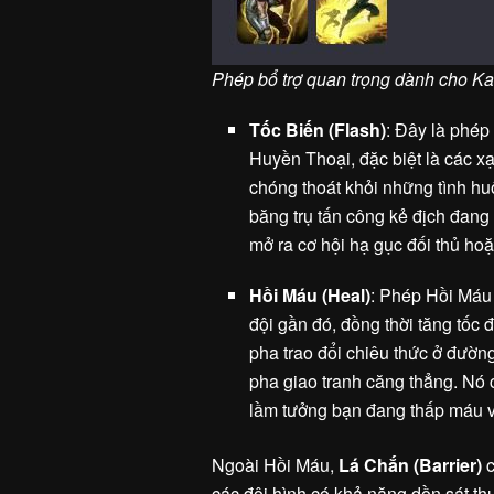
Phép bổ trợ quan trọng dành cho Ka
Tốc Biến (Flash)
: Đây là phép
Huyền Thoại, đặc biệt là các x
chóng thoát khỏi những tình h
băng trụ tấn công kẻ địch đang 
mở ra cơ hội hạ gục đối thủ ho
Hồi Máu (Heal)
: Phép Hồi Máu
đội gần đó, đồng thời tăng tốc đ
pha trao đổi chiêu thức ở đườn
pha giao tranh căng thẳng. Nó 
lầm tưởng bạn đang thấp máu v
Ngoài Hồi Máu,
Lá Chắn (Barrier)
c
các đội hình có khả năng dồn sát t