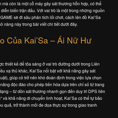
n mà còn là một cỗ máy gây sát thương hỗn hợp, có thể
diễn biến trận đấu. Với vai trò là một trong những nguồn
GAME sẽ đi sâu phân tích lối chơi, cách lên đồ Kai’Sa
 nàng này trong bài viết chi tiết dưới đây.
 Của Kai’Sa – Ái Nữ Hư
c thiết kế để tỏa sáng ở vai trò đường dưới trong Liên
ều xạ thủ khác, Kai’Sa nổi bật với khả năng gây sát
uật), giúp cô trở nên khó đoán định trong việc lựa chọn
ỹ năng độc đáo cho phép tiến hóa dựa trên chỉ số từ trang
dạng – từ dồn sát thương nhanh gọn đến duy trì DPS liên
” và khả năng di chuyển linh hoạt, Kai’Sa có thể tự bảo
ệu quả, trở thành mối đe dọa thực sự trong giao tranh