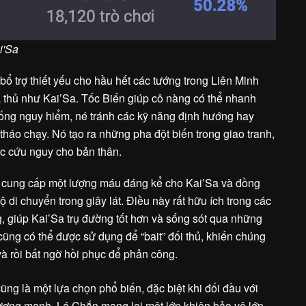
i'Sa
 bổ trợ thiết yếu cho hầu hết các tướng trong Liên Minh
ạ thủ như Kai’Sa. Tốc Biến giúp cô nàng có thể nhanh
uống nguy hiểm, né tránh các kỹ năng định hướng hay
tháo chạy. Nó tạo ra những pha đột biến trong giao tranh,
ặc cứu nguy cho bản thân.
 cung cấp một lượng máu đáng kể cho Kai’Sa và đồng
ộ di chuyển trong giây lát. Điều này rất hữu ích trong các
g, giúp Kai’Sa trụ đường tốt hơn và sống sót qua những
cũng có thể được sử dụng để “bait” đối thủ, khiến chúng
à rồi bất ngờ hồi phục để phản công.
ũng là một lựa chọn phổ biến, đặc biệt khi đối đầu với
hương mạnh. Lá Chắn mang lại một lớp khiên bảo vệ lớn,