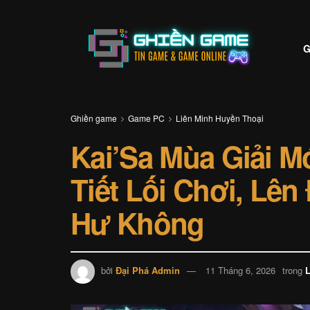
G
Ghiền game
Game PC
Liên Minh Huyền Thoại
Kai’Sa Mùa Giải M
Tiết Lối Chơi, Lên
Hư Không
bởi
Đại Phá Admin
11 Tháng 6, 2026
trong
L