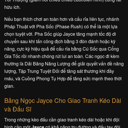
hữu ích.
Nếu bạn thích chơi an toàn hơn và cấu rỉa liên tục, nhánh
Pháp Thuật với Pha Sốc (Phase Rush) có thể là một lựa
chọn tuyệt vời. Pha Sốc giúp Jayce tăng mạnh tốc độ di
chuyển sau khi tấn công địch bằng 3 đòn đánh hoặc kỹ
năng, cực kỳ hiệu quả để cấu rỉa bằng Cú Sốc qua Cổng
Gia Tốc rồi nhanh chóng rút lui an toàn. Các ngọc đi kèm
thường là Dải Băng Năng Lượng để giải quyết vấn đề năng
lượng, Tập Trung Tuyệt Đối để tăng sát thương khi đầy
máu, và Cuồng Phong Tụ Hợp để tăng sức mạnh theo thời
gian.
Bảng Ngọc Jayce Cho Giao Tranh Kéo Dài
và Đấu Sĩ
Trong những kèo đấu cần giao tranh kéo dài hoặc khi đội
hình cần một
Jayce
có khả năng trụ đường và đấu tay đôi