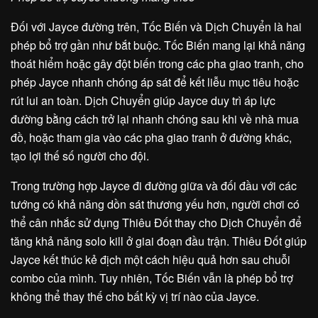
Đối với Jayce đường trên, Tốc Biến và Dịch Chuyển là hai
phép bổ trợ gần như bắt buộc. Tốc Biến mang lại khả năng
thoát hiểm hoặc gây đột biến trong các pha giao tranh, cho
phép Jayce nhanh chóng áp sát để kết liễu mục tiêu hoặc
rút lui an toàn. Dịch Chuyển giúp Jayce duy trì áp lực
đường bằng cách trở lại nhanh chóng sau khi về nhà mua
đồ, hoặc tham gia vào các pha giao tranh ở đường khác,
tạo lợi thế số người cho đội.
Trong trường hợp Jayce đi đường giữa và đối đầu với các
tướng có khả năng dồn sát thương yếu hơn, người chơi có
thể cân nhắc sử dụng Thiêu Đốt thay cho Dịch Chuyển để
tăng khả năng solo kill ở giai đoạn đầu trận. Thiêu Đốt giúp
Jayce kết thúc kẻ địch một cách hiệu quả hơn sau chuỗi
combo của mình. Tuy nhiên, Tốc Biến vẫn là phép bổ trợ
không thể thay thế cho bất kỳ vị trí nào của Jayce.