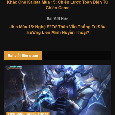
Khắc Chế Kalista Mùa 15: Chiến Lược Toàn Diện Từ
Ghiền Game
Bài Mới Hơn
Jhin Mùa 15: Nghệ Sĩ Tử Thần Vẫn Thống Trị Đấu
Trường Liên Minh Huyền Thoại?
Bài viết
liên quan
LIÊN MINH HUYỀN THOẠI