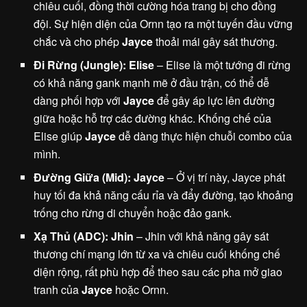
chiêu cuối, đồng thời cường hóa trang bị cho đồng
đội. Sự hiện diện của Ornn tạo ra một tuyến đầu vững
chắc và cho phép
Jayce
thoải mái gây sát thương.
Đi Rừng (Jungle): Elise
– Elise là một tướng đi rừng
có khả năng gank mạnh mẽ ở đầu trận, có thể dễ
dàng phối hợp với
Jayce
để gây áp lực lên đường
giữa hoặc hỗ trợ các đường khác. Khống chế của
Elise giúp
Jayce
dễ dàng thực hiện chuỗi combo của
mình.
Đường Giữa (Mid): Jayce
– Ở vị trí này, Jayce phát
huy tối đa khả năng cấu rỉa và đẩy đường, tạo khoảng
trống cho rừng di chuyển hoặc đảo gank.
Xạ Thủ (ADC): Jhin
– Jhin với khả năng gây sát
thương chí mạng lớn từ xa và chiêu cuối khống chế
diện rộng, rất phù hợp để theo sau các pha mở giao
tranh của
Jayce
hoặc Ornn.