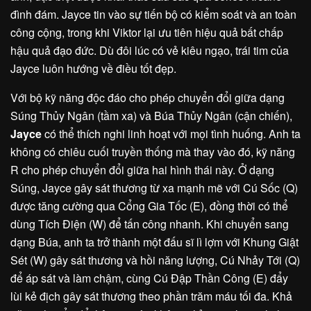
đình đám. Jayce tin vào sự tiến bộ có kiểm soát và an toàn
công cộng, trong khi Viktor lại ưu tiên hiệu quả bất chấp
hậu quả đạo đức. Dù đôi lúc có vẻ kiêu ngạo, trái tim của
Jayce luôn hướng về điều tốt đẹp.
Với bộ kỹ năng độc đáo cho phép chuyển đổi giữa dạng
Súng Thủy Ngân (tầm xa) và Búa Thủy Ngân (cận chiến),
Jayce
có thể thích nghi linh hoạt với mọi tình huống. Anh ta
không có chiêu cuối truyền thống mà thay vào đó, kỹ năng
R cho phép chuyển đổi giữa hai hình thái này. Ở dạng
Súng, Jayce gây sát thương từ xa mạnh mẽ với Cú Sốc (Q)
được tăng cường qua Cổng Gia Tốc (E), đồng thời có thể
dùng Tích Điện (W) để tấn công nhanh. Khi chuyển sang
dạng Búa, anh ta trở thành một đấu sĩ lì lợm với Khung Giật
Sét (W) gây sát thương và hồi năng lượng, Cú Nhảy Tới (Q)
để áp sát và làm chậm, cùng Cú Đập Thần Công (E) đẩy
lùi kẻ địch gây sát thương theo phần trăm máu tối đa. Khả