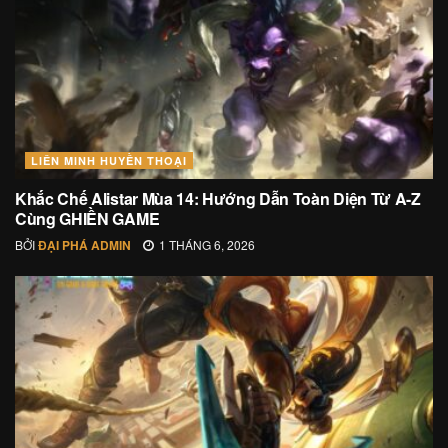
LIÊN MINH HUYỀN THOẠI
Khắc Chế Alistar Mùa 14: Hướng Dẫn Toàn Diện Từ A-Z
Cùng GHIỀN GAME
BỞI
ĐẠI PHÁ ADMIN
1 THÁNG 6, 2026