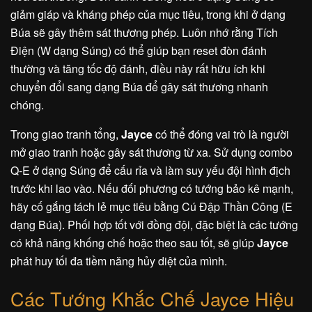
giảm giáp và kháng phép của mục tiêu, trong khi ở dạng
Búa sẽ gây thêm sát thương phép. Luôn nhớ rằng Tích
Điện (W dạng Súng) có thể giúp bạn reset đòn đánh
thường và tăng tốc độ đánh, điều này rất hữu ích khi
chuyển đổi sang dạng Búa để gây sát thương nhanh
chóng.
Trong giao tranh tổng,
Jayce
có thể đóng vai trò là người
mở giao tranh hoặc gây sát thương từ xa. Sử dụng combo
Q-E ở dạng Súng để cấu rỉa và làm suy yếu đội hình địch
trước khi lao vào. Nếu đối phương có tướng bảo kê mạnh,
hãy cố gắng tách lẻ mục tiêu bằng Cú Đập Thần Công (E
dạng Búa). Phối hợp tốt với đồng đội, đặc biệt là các tướng
có khả năng khống chế hoặc theo sau tốt, sẽ giúp
Jayce
phát huy tối đa tiềm năng hủy diệt của mình.
Các Tướng Khắc Chế Jayce Hiệu