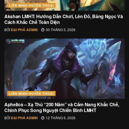
LIÊN MINH HUYỀN THOẠI
Akshan LMHT: Hướng Dẫn Chơi, Lên Đồ, Bảng Ngọc Và
Cách Khắc Chế Toàn Diện
BỞI
ĐẠI PHÁ ADMIN
30 THÁNG 5, 2026
LIÊN MINH HUYỀN THOẠI
Aphelios – Xạ Thủ “200 Năm” và Cẩm Nang Khắc Chế,
Chinh Phục Song Nguyệt Chiến Binh LMHT
BỞI
ĐẠI PHÁ ADMIN
12 THÁNG 6, 2026