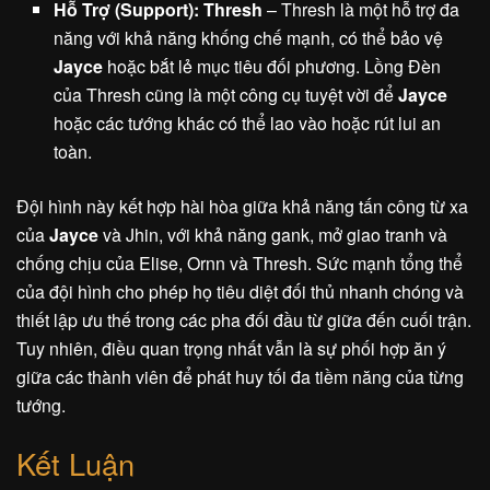
Hỗ Trợ (Support): Thresh
– Thresh là một hỗ trợ đa
năng với khả năng khống chế mạnh, có thể bảo vệ
Jayce
hoặc bắt lẻ mục tiêu đối phương. Lồng Đèn
của Thresh cũng là một công cụ tuyệt vời để
Jayce
hoặc các tướng khác có thể lao vào hoặc rút lui an
toàn.
Đội hình này kết hợp hài hòa giữa khả năng tấn công từ xa
của
Jayce
và Jhin, với khả năng gank, mở giao tranh và
chống chịu của Elise, Ornn và Thresh. Sức mạnh tổng thể
của đội hình cho phép họ tiêu diệt đối thủ nhanh chóng và
thiết lập ưu thế trong các pha đối đầu từ giữa đến cuối trận.
Tuy nhiên, điều quan trọng nhất vẫn là sự phối hợp ăn ý
giữa các thành viên để phát huy tối đa tiềm năng của từng
tướng.
Kết Luận