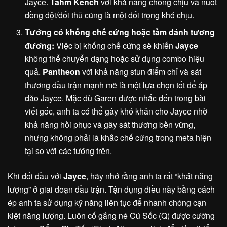
Jayce.
Tahm Kench
với khả năng chống chịu và nuốt
đồng đội/đối thủ cũng là một đối trọng khó chịu.
Tướng có khống chế cứng hoặc tầm đánh tương
đương:
Việc bị khống chế cứng sẽ khiến
Jayce
không thể chuyển dạng hoặc sử dụng combo hiệu
quả.
Pantheon
với khả năng stun điểm chỉ và sát
thương đầu trận mạnh mẽ là một lựa chọn tốt để áp
đảo Jayce. Mặc dù Garen được nhắc đến trong bài
viết gốc, anh ta có thể gây khó khăn cho Jayce nhờ
khả năng hồi phục và gây sát thương bền vững,
nhưng không phải là khắc chế cứng trong meta hiện
tại so với các tướng trên.
Khi đối đầu với
Jayce
, hãy nhớ rằng anh ta rất “khát năng
lượng” ở giai đoạn đầu trận. Tận dụng điều này bằng cách
ép anh ta sử dụng kỹ năng liên tục để nhanh chóng cạn
kiệt năng lượng. Luôn cố gắng né Cú Sốc (Q) được cường