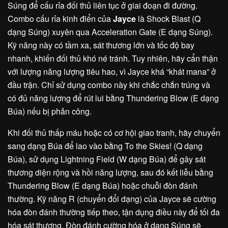
Súng để cấu rỉa đối thủ liên tục ở giai đoạn đi đường.
Combo cấu rỉa kinh điển của
Jayce
là Shock Blast (Q
dạng Súng) xuyên qua Acceleration Gate (E dạng Súng).
Kỹ năng này có tầm xa, sát thương lớn và tốc độ bay
nhanh, khiến đối thủ khó né tránh. Tuy nhiên, hãy cẩn thận
với lượng năng lượng tiêu hao, vì Jayce khá “khát mana” ở
đầu trận. Chỉ sử dụng combo này khi chắc chắn trúng và
có đủ năng lượng để rút lui bằng Thundering Blow (E dạng
Búa) nếu bị phản công.
Khi đối thủ thấp máu hoặc có cơ hội giao tranh, hãy chuyển
sang dạng Búa để lao vào bằng To the Skies! (Q dạng
Búa), sử dụng Lightning Field (W dạng Búa) để gây sát
thương diện rộng và hồi năng lượng, sau đó kết liễu bằng
Thundering Blow (E dạng Búa) hoặc chuỗi đòn đánh
thường. Kỹ năng R (chuyển đổi dạng) của Jayce sẽ cường
hóa đòn đánh thường tiếp theo, tận dụng điều này để tối đa
hóa sát thương. Đòn đánh cường hóa ở dạng Súng sẽ