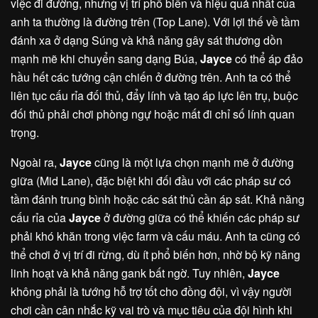
việc đi đường, nhưng vị trí phổ biến và hiệu quả nhất của
anh ta thường là đường trên (Top Lane). Với lợi thế về tầm
đánh xa ở dạng Súng và khả năng gây sát thương dồn
mạnh mẽ khi chuyển sang dạng Búa,
Jayce
có thể áp đảo
hầu hết các tướng cận chiến ở đường trên. Anh ta có thể
liên tục cấu rỉa đối thủ, đẩy lính và tạo áp lực lên trụ, buộc
đối thủ phải chơi phòng ngự hoặc mất đi chỉ số lính quan
trọng.
Ngoài ra,
Jayce
cũng là một lựa chọn mạnh mẽ ở đường
giữa (Mid Lane), đặc biệt khi đối đầu với các pháp sư có
tầm đánh trung bình hoặc các sát thủ cần áp sát. Khả năng
cấu rỉa của
Jayce
ở đường giữa có thể khiến các pháp sư
phải khó khăn trong việc farm và cấu máu. Anh ta cũng có
thể chơi ở vị trí đi rừng, dù ít phổ biến hơn, nhờ bộ kỹ năng
linh hoạt và khả năng gank bất ngờ. Tuy nhiên,
Jayce
không phải là tướng hỗ trợ tốt cho đồng đội, vì vậy người
chơi cần cân nhắc kỹ vai trò và mục tiêu của đội hình khi