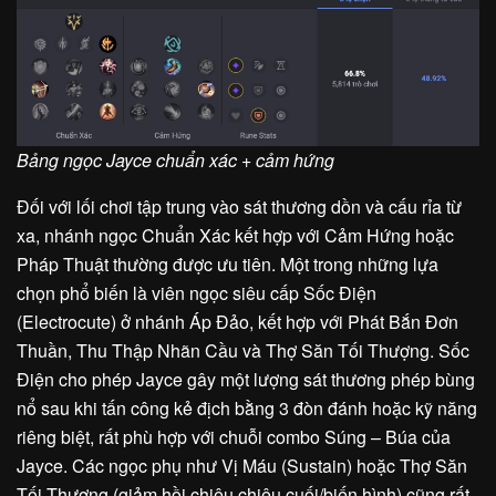
Bảng ngọc Jayce chuẩn xác + cảm hứng
Đối với lối chơi tập trung vào sát thương dồn và cấu rỉa từ
xa, nhánh ngọc Chuẩn Xác kết hợp với Cảm Hứng hoặc
Pháp Thuật thường được ưu tiên. Một trong những lựa
chọn phổ biến là viên ngọc siêu cấp Sốc Điện
(Electrocute) ở nhánh Áp Đảo, kết hợp với Phát Bắn Đơn
Thuần, Thu Thập Nhãn Cầu và Thợ Săn Tối Thượng. Sốc
Điện cho phép Jayce gây một lượng sát thương phép bùng
nổ sau khi tấn công kẻ địch bằng 3 đòn đánh hoặc kỹ năng
riêng biệt, rất phù hợp với chuỗi combo Súng – Búa của
Jayce. Các ngọc phụ như Vị Máu (Sustain) hoặc Thợ Săn
Tối Thượng (giảm hồi chiêu chiêu cuối/biến hình) cũng rất