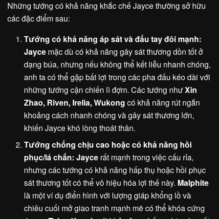
Những tướng có khả năng khắc chế Jayce thường sở hữu
các đặc điểm sau:
Tướng có khả năng áp sát và đấu tay đôi mạnh:
Jayce
mặc dù có khả năng gây sát thương dồn tốt ở
dạng búa, nhưng nếu không thể kết liễu nhanh chóng,
anh ta có thể gặp bất lợi trong các pha đấu kéo dài với
những tướng cận chiến lì đợm. Các tướng như
Xin
Zhao, Riven, Irelia, Wukong
có khả năng rút ngắn
khoảng cách nhanh chóng và gây sát thương lớn,
khiến Jayce khó lòng thoát thân.
Tướng chống chịu cao hoặc có khả năng hồi
phục/lá chắn:
Jayce
rất mạnh trong việc cấu rỉa,
nhưng các tướng có khả năng hấp thụ hoặc hồi phục
sát thương tốt có thể vô hiệu hóa lợi thế này.
Malphite
là một ví dụ điển hình với lượng giáp khổng lồ và
chiêu cuối mở giao tranh mạnh mẽ có thể khóa cứng