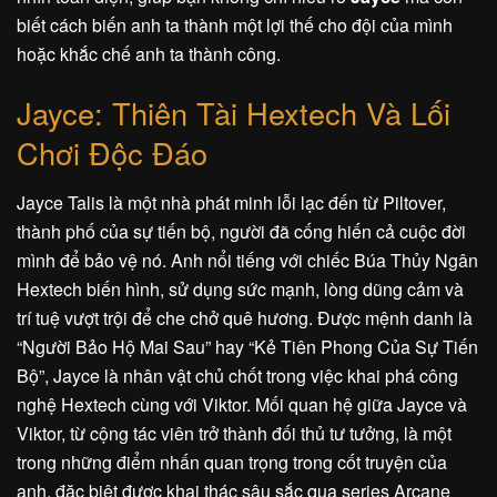
biết cách biến anh ta thành một lợi thế cho đội của mình
hoặc khắc chế anh ta thành công.
Jayce: Thiên Tài Hextech Và Lối
Chơi Độc Đáo
Jayce Talis là một nhà phát minh lỗi lạc đến từ Piltover,
thành phố của sự tiến bộ, người đã cống hiến cả cuộc đời
mình để bảo vệ nó. Anh nổi tiếng với chiếc Búa Thủy Ngân
Hextech biến hình, sử dụng sức mạnh, lòng dũng cảm và
trí tuệ vượt trội để che chở quê hương. Được mệnh danh là
“Người Bảo Hộ Mai Sau” hay “Kẻ Tiên Phong Của Sự Tiến
Bộ”, Jayce là nhân vật chủ chốt trong việc khai phá công
nghệ Hextech cùng với Viktor. Mối quan hệ giữa Jayce và
Viktor, từ cộng tác viên trở thành đối thủ tư tưởng, là một
trong những điểm nhấn quan trọng trong cốt truyện của
anh, đặc biệt được khai thác sâu sắc qua series Arcane