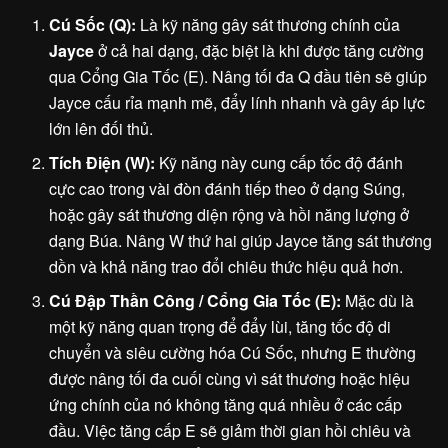
Cú Sốc (Q):
Là kỹ năng gây sát thương chính của
Jayce
ở cả hai dạng, đặc biệt là khi được tăng cường
qua Cổng Gia Tốc (E). Nâng tối đa Q đầu tiên sẽ giúp
Jayce cấu rỉa mạnh mẽ, đẩy lính nhanh và gây áp lực
lớn lên đối thủ.
Tích Điện (W):
Kỹ năng này cung cấp tốc độ đánh
cực cao trong vài đòn đánh tiếp theo ở dạng Súng,
hoặc gây sát thương diện rộng và hồi năng lượng ở
dạng Búa. Nâng W thứ hai giúp Jayce tăng sát thương
dồn và khả năng trao đổi chiêu thức hiệu quả hơn.
Cú Đập Thần Công / Cổng Gia Tốc (E):
Mặc dù là
một kỹ năng quan trọng để đẩy lùi, tăng tốc độ di
chuyển và siêu cường hóa Cú Sốc, nhưng E thường
được nâng tối đa cuối cùng vì sát thương hoặc hiệu
ứng chính của nó không tăng quá nhiều ở các cấp
đầu. Việc tăng cấp E sẽ giảm thời gian hồi chiêu và