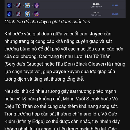
Cách lên đồ cho Jayce giai đoạn cuối trận
Khi bước vào giai đoạn giữa và cuối trận,
Jayce
cần
những trang bị cung cấp khả năng xuyên giáp và sát
thương bùng nổ để đối phó với các mục tiêu cứng cáp hơn
của đối phương. Các trang bị như Lưỡi Hái Tử Thần
(Serylda’s Grudge) hoặc Rìu Đen (Black Cleaver) là những
lựa chọn tuyệt vời, giúp
Jayce
xuyên qua lớp giáp của
tướng địch và tăng sát thương tổng thể.
Nếu đối thủ có nhiều tướng gây sát thương phép mạnh
hoặc có kỹ năng khống chế, Móng Vuốt Sterak hoặc Vũ
Điệu Tử Thần có thể cung cấp thêm khả năng sống sót.
Trong trường hợp cần sát thương chí mạng lớn, Vô Cực
Kiếm (Infinity Edge) có thể được cân nhắc, tuy nhiên đây
không phải là lựa chọn ưu tiên trong meta hiện tại. Các