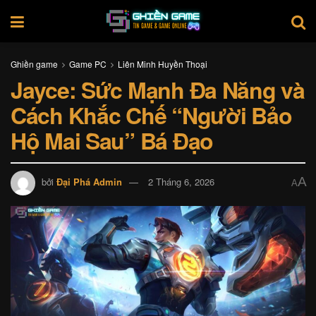
Ghiền game
Game PC
Liên Minh Huyền Thoại
Jayce: Sức Mạnh Đa Năng và
Cách Khắc Chế “Người Bảo
Hộ Mai Sau” Bá Đạo
A
bởi
Đại Phá Admin
2 Tháng 6, 2026
A