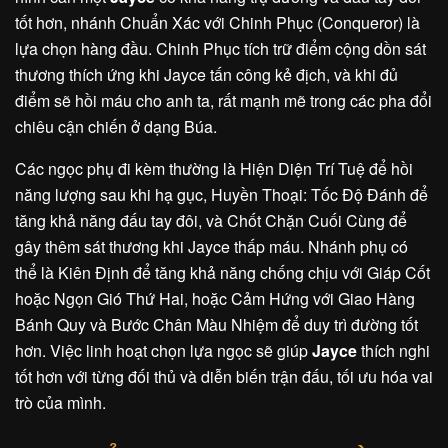
tốt hơn, nhánh Chuẩn Xác với Chinh Phục (Conqueror) là
lựa chọn hàng đầu. Chinh Phục tích trữ điểm cộng dồn sát
thương thích ứng khi Jayce tấn công kẻ địch, và khi đủ
điểm sẽ hồi máu cho anh ta, rất mạnh mẽ trong các pha đổi
chiêu cận chiến ở dạng Búa.
Các ngọc phụ đi kèm thường là Hiện Diện Trí Tuệ để hồi
năng lượng sau khi hạ gục, Huyền Thoại: Tốc Độ Đánh để
tăng khả năng đấu tay đôi, và Chốt Chặn Cuối Cùng để
gây thêm sát thương khi Jayce thấp máu. Nhánh phụ có
thể là Kiên Định để tăng khả năng chống chịu với Giáp Cốt
hoặc Ngọn Gió Thứ Hai, hoặc Cảm Hứng với Giao Hàng
Bánh Quy và Bước Chân Màu Nhiệm để duy trì đường tốt
hơn. Việc linh hoạt chọn lựa ngọc sẽ giúp
Jayce
thích nghi
tốt hơn với từng đối thủ và diễn biến trận đấu, tối ưu hóa vai
trò của mình.