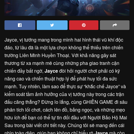
Jayce, vị tướng mang trong mình hai hình thái vũ khí độc
đáo, từ lâu đã là một lựa chọn không thể thiếu trên chiến
trường Liên Minh Huyền Thoại. Với khả năng gây sát
thương từ xa mạnh mẽ cùng những pha giao tranh cận
chiến đầy bất ngờ,
Jayce
đòi hỏi người chơi phải có kỹ
năng cao và chiến thuật hợp lý để phát huy tối đa sức
mạnh. Tuy nhiên, làm sao để thực sự “khắc chế Jayce” và
kiểm soát tầm ảnh hưởng của vị tướng này trong các trận
đấu căng thẳng? Đừng lo lắng, cùng GHIỀN GAME đi sâu
phân tích lối chơi, cách lên đồ, bảng ngọc, và những mẹo
hữu ích để bạn có thể tự tin đối đầu với Người Bảo Hộ Mai
Sau trong bài viết chi tiết này. Chúng tôi sẽ mang đến cái
nhìn toàn diện, giúp bạn không chỉ hiểu rõ
Jayce
mà còn