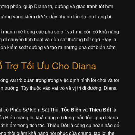
ơng phép, giúp Diana trụ đường và giao tranh tốt hơn.
ượng vàng kiếm được, đẩy nhanh tốc độ lên trang bị.
hỉ mạnh mẽ trong các pha solo 1vs1 mà còn có khả năng
g di chuyển linh hoạt và dồn sát thương bất ngờ. Đây là
uốn kiểm soát đường và tạo ra những pha đột biến sớm.
 Trợ Tối Ưu Cho Diana
ng vai trò quan trọng trong việc định hình lối chơi và tối
 trường. Tùy thuộc vào vai trò và vị trí đi đường, Diana
vai trò Pháp Sư kiêm Sát Thủ,
Tốc Biến
và
Thiêu Đốt
là
ốc Biến mang lại khả năng cơ động thần tốc, giúp Diana
oát hiểm trong tích tắc. Thiêu Đốt là công cụ hoàn hảo để
ồng thời giảm khả năng hồi phục của chúng, tạo lợi thế