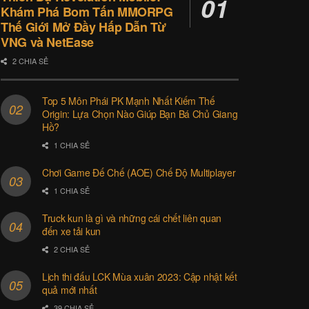
Khám Phá Bom Tấn MMORPG
Thế Giới Mở Đầy Hấp Dẫn Từ
VNG và NetEase
2 CHIA SẺ
Top 5 Môn Phái PK Mạnh Nhất Kiếm Thế
Origin: Lựa Chọn Nào Giúp Bạn Bá Chủ Giang
Hồ?
1 CHIA SẺ
Chơi Game Đế Chế (AOE) Chế Độ Multiplayer
1 CHIA SẺ
Truck kun là gì và những cái chết liên quan
đến xe tải kun
2 CHIA SẺ
Lịch thi đấu LCK Mùa xuân 2023: Cập nhật kết
quả mới nhất
39 CHIA SẺ