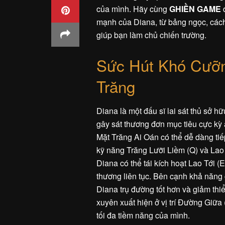
của mình. Hãy cùng
GHIỀN GAME
đ
mạnh của Diana, từ bảng ngọc, các
giúp bạn làm chủ chiến trường.
Sức Hút Khó Cưỡn
Trăng
Diana là một đấu sĩ lai sát thủ sở 
gây sát thương đơn mục tiêu cực kỳ 
Mặt Trăng Ai Oán có thể dễ dàng ti
kỹ năng Trăng Lưỡi Liềm (Q) và Lao T
Diana có thể tái kích hoạt Lao Tới (
thương liên tục. Bên cạnh khả năng 
Diana trụ đường tốt hơn và giảm thiể
xuyên xuất hiện ở vị trí Đường Giữa
tối đa tiềm năng của mình.