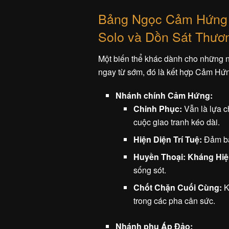
Bảng Ngọc Cảm Hứng 
Solo và Dồn Sát Thươ
Một biến thể khác dành cho những ng
ngay từ sớm, đó là kết hợp Cảm Hứ
Nhánh chính Cảm Hứng:
Chinh Phục:
Vẫn là lựa c
cuộc giao tranh kéo dài.
Hiện Diện Trí Tuệ:
Đảm bảo
Huyền Thoại: Kháng Hiệ
sống sót.
Chốt Chặn Cuối Cùng:
K
trong các pha cân sức.
Nhánh phụ Áp Đảo: