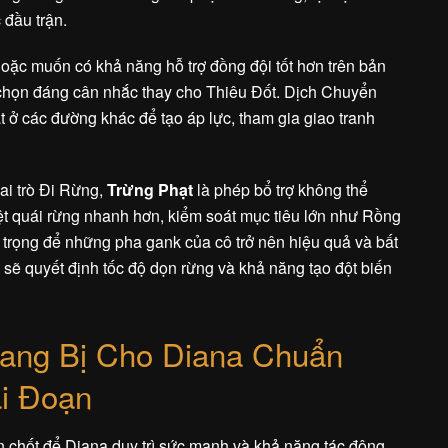
 đầu trận.
ặc muốn có khả năng hỗ trợ đồng đội tốt hơn trên bản
 chọn đáng cân nhắc thay cho Thiêu Đốt. Dịch Chuyển
ở các đường khác để tạo áp lực, tham gia giao tranh
ai trò Đi Rừng,
Trừng Phạt
là phép bổ trợ không thể
iệt quái rừng nhanh hơn, kiểm soát mục tiêu lớn như Rồng
 trọng để những pha gank của cô trở nên hiệu quả và bất
 sẽ quyết định tốc độ dọn rừng và khả năng tạo đột biến
ang Bị Cho Diana Chuẩn
i Đoạn
en chốt để Diana duy trì sức mạnh và khả năng tác động