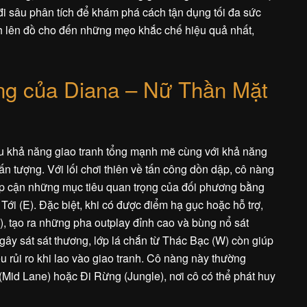
i sâu phân tích để khám phá cách tận dụng tối đa sức
h lên đồ cho đến những mẹo khắc chế hiệu quả nhất,
g của Diana – Nữ Thần Mặt
hữu khả năng giao tranh tổng mạnh mẽ cùng với khả năng
ấn tượng. Với lối chơi thiên về tấn công dồn dập, cô nàng
ếp cận những mục tiêu quan trọng của đối phương bằng
ới (E). Đặc biệt, khi có được điểm hạ gục hoặc hỗ trợ,
E), tạo ra những pha outplay đỉnh cao và bùng nổ sát
gây sát sát thương, lớp lá chắn từ Thác Bạc (W) còn giúp
u rủi ro khi lao vào giao tranh. Cô nàng này thường
 (Mid Lane) hoặc Đi Rừng (Jungle), nơi cô có thể phát huy