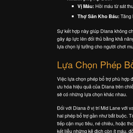
Vị Máu:
Hồi máu từ sát thư
Thợ Săn Kho Báu:
Tăng l
Sự kết hợp này giúp Diana không c
gây áp lực lên đối thủ bằng khả năn
lựa chọn lý tưởng cho người chơi m
Lựa Chọn Phép Bổ
Việc lựa chọn phép bổ trợ phù hợp đó
ưu hóa hiệu quả của Diana trên chiến
sẽ có những lựa chọn khác nhau.
Đối với Diana ở vị trí Mid Lane với 
hai phép bổ trợ gần như bắt buộc. T
tiếp cận mục tiêu, né chiêu, hoặc th
kết liễu những kẻ địch còn ít máu, đ