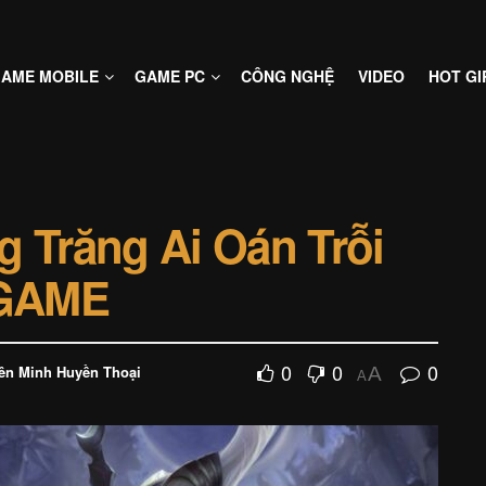
AME MOBILE
GAME PC
CÔNG NGHỆ
VIDEO
HOT GI
g Trăng Ai Oán Trỗi
 GAME
0
0
0
ên Minh Huyền Thoại
A
A