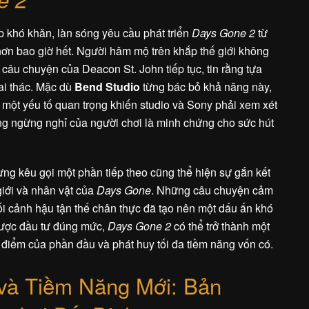
 khó khăn, làn sóng yêu cầu phát triển
Days Gone 2
từ
n bao giờ hết. Người hâm mộ trên khắp thế giới không
âu chuyện của Deacon St. John tiếp tục, tin rằng tựa
ai thác. Mặc dù
Bend Studio
từng bác bỏ khả năng này,
 một yếu tố quan trọng khiến studio và Sony phải xem xét
g ngừng nghỉ của người chơi là minh chứng cho sức hút
g kêu gọi một phần tiếp theo cũng thể hiện sự gắn kết
giới và nhân vật của
Days Gone
. Những câu chuyện cảm
bối cảnh hậu tận thế chân thực đã tạo nên một dấu ấn khó
được đầu tư đúng mức,
Days Gone 2
có thể trở thành một
iểm của phần đầu và phát huy tối đa tiềm năng vốn có.
và Tiềm Năng Mới: Bản