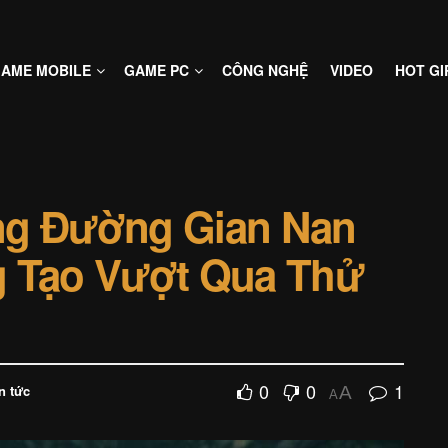
AME MOBILE
GAME PC
CÔNG NGHỆ
VIDEO
HOT GI
ng Đường Gian Nan
g Tạo Vượt Qua Thử
0
0
1
n tức
A
A