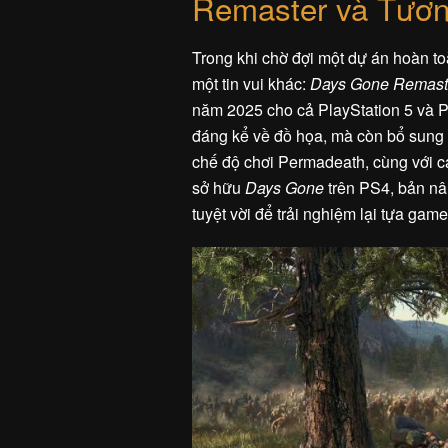
Remaster và Tươn
Trong khi chờ đợi một dự án hoàn 
một tin vui khác:
Days Gone Remast
năm 2025 cho cả PlayStation 5 và P
đáng kể về đồ họa, mà còn bổ sung 
chế độ chơi Permadeath, cùng với c
sở hữu
Days Gone
trên PS4, bản nâ
tuyệt vời để trải nghiệm lại tựa game