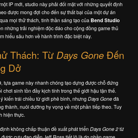
ột IP mới, studio này phải đối mặt với những quyết định
theo được mong đợi cho đến sự thất bại của một dự án
 qua mọi thử thách, tinh thần sáng tạo của
Bend Studio
ến những trải nghiệm độc đáo cho cộng đồng game thủ
ìm hiểu sâu hơn về hành trình đặc biệt này.
hử Thách: Từ
Đến
Days Gone
g Dở
, tựa game này nhanh chóng tạo dựng được chỗ đứng
 chơi sinh tồn đầy kịch tính trong thế giới hậu tận thế.
kiến trái chiều từ giới phê bình, nhưng
Days Gone
đã
ung thành, nuôi dưỡng hy vọng về một phần tiếp theo. Tuy
 hiện thực.
định không chấp thuận đề xuất phát triển
Days Gone 2
từ
o được cựu đạo diễn Jeff Ross tiết lộ là do phần game