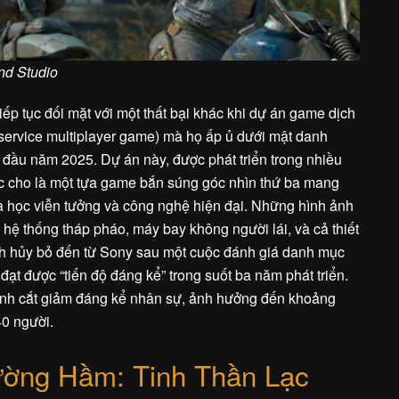
nd Studio
iếp tục đối mặt với một thất bại khác khi dự án game dịch
e-service multiplayer game) mà họ ấp ủ dưới mật danh
 đầu năm 2025. Dự án này, được phát triển trong nhiều
c cho là một tựa game bắn súng góc nhìn thứ ba mang
a học viễn tưởng và công nghệ hiện đại. Những hình ảnh
 hệ thống tháp pháo, máy bay không người lái, và cả thiết
ịnh hủy bỏ đến từ Sony sau một cuộc đánh giá danh mục
ạt được “tiến độ đáng kể” trong suốt ba năm phát triển.
ành cắt giảm đáng kể nhân sự, ảnh hưởng đến khoảng
0 người.
ờng Hầm: Tinh Thần Lạc