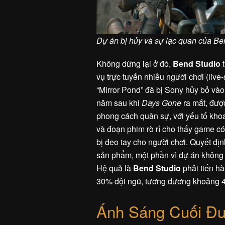
Dự án bị hủy và sự lạc quan của Be
Không dừng lại ở đó,
Bend Studio
t
vụ trực tuyến nhiều người chơi (liv
“Mirror Pond” đã bị Sony hủy bỏ vào
năm sau khi
Days Gone
ra mắt, đượ
phong cách quân sự, với yếu tố kho
và đoạn phim rò rỉ cho thấy game có
bị đeo tay cho người chơi. Quyết đ
sản phẩm, một phần vì dự án không đ
Hệ quả là
Bend Studio
phải tiến h
30% đội ngũ, tương đương khoảng 4
Ánh Sáng Cuối Đư