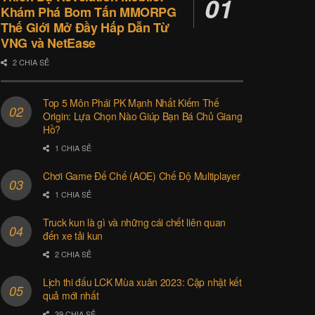
Khám Phá Bom Tấn MMORPG
Thế Giới Mở Đầy Hấp Dẫn Từ
VNG và NetEase
2 CHIA SẺ
Top 5 Môn Phái PK Mạnh Nhất Kiếm Thế
Origin: Lựa Chọn Nào Giúp Bạn Bá Chủ Giang
Hồ?
1 CHIA SẺ
Chơi Game Đế Chế (AOE) Chế Độ Multiplayer
1 CHIA SẺ
Truck kun là gì và những cái chết liên quan
đến xe tải kun
2 CHIA SẺ
Lịch thi đấu LCK Mùa xuân 2023: Cập nhật kết
quả mới nhất
39 CHIA SẺ