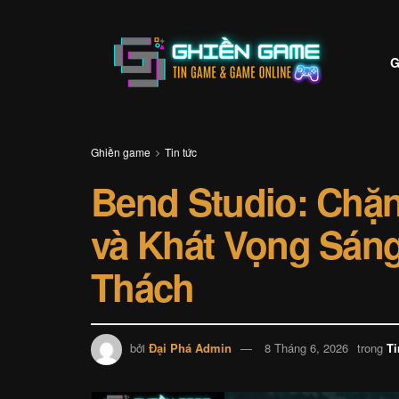
G
Ghiền game
Tin tức
Bend Studio: Chặ
và Khát Vọng Sán
Thách
bởi
Đại Phá Admin
8 Tháng 6, 2026
trong
Ti