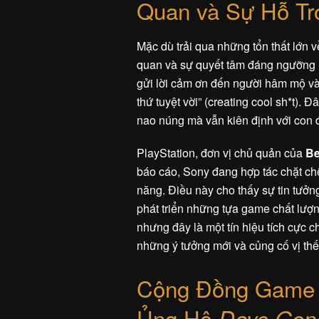
Quan và Sự Hỗ Trợ
Mặc dù trải qua những tổn thất lớn 
quan và sự quyết tâm đáng ngưỡng m
gửi lời cảm ơn đến người hâm mộ và
thứ tuyệt vời” (creating cool sh*t).
nao núng mà vẫn kiên định với con 
PlayStation, đơn vị chủ quản của
Be
báo cáo, Sony đang hợp tác chặt ch
năng. Điều này cho thấy sự tin tưởn
phát triển những tựa game chất lượng
nhưng đây là một tín hiệu tích cực c
những ý tưởng mới và củng cố vị th
Cộng Đồng Game T
Ủng Hộ
Days Gon