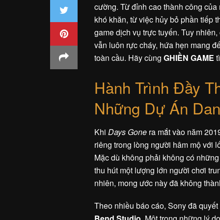
cường. Từ đỉnh cao thành công của m
khó khăn, từ việc hủy bỏ phần tiếp 
game dịch vụ trực tuyến. Tuy nhiên,
vẫn luôn rực cháy, hứa hẹn mang đ
toàn cầu. Hãy cùng
GHIỀN GAME
t
Hành Trình Đầy T
Những Dự Án Dan
Khi
Days Gone
ra mắt vào năm 2019
riêng trong lòng người hâm mộ với lối
Mặc dù không phải không có những ý 
thu hút một lượng lớn người chơi tr
nhiên, mong ước này đã không thành
Theo nhiều báo cáo, Sony đã quyết 
Bend Studio
. Một trong những lý d