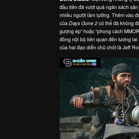
đầu tiên đã vượt quá ngân sách sản
nhiều người lầm tưởng. Thêm vào đó
của
Days Gone 2
có thể đã không đủ
gượng ép” hoặc “phong cách MMORPG
đồng nội bộ liên quan đến tương lai
của hai đạo diễn chủ chốt là Jeff R