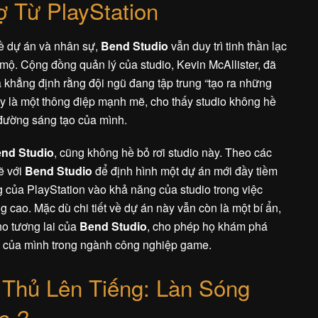
 Từ PlayStation
về dự án và nhân sự,
Bend Studio
vẫn duy trì tinh thần lạc
ộ. Cộng đồng quản lý của studio, Kevin McAllister, đã
 khẳng định rằng đội ngũ đang tập trung “tạo ra những
 Đây là một thông điệp mạnh mẽ, cho thấy studio không hề
đường sáng tạo của mình.
nd Studio
, cũng không hề bỏ rơi studio này. Theo các
ẽ với
Bend Studio
để định hình một dự án mới đầy tiềm
g của PlayStation vào khả năng của studio trong việc
 cao. Mặc dù chi tiết về dự án này vẫn còn là một bí ẩn,
ho tương lai của
Bend Studio
, cho phép họ khám phá
ế của mình trong ngành công nghiệp game.
hủ Lên Tiếng: Làn Sóng
e 2