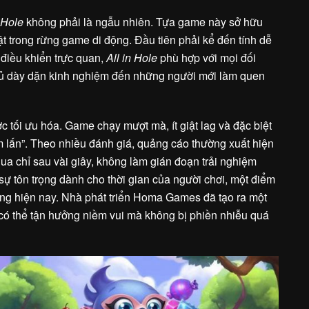
n Hole
không phải là ngẫu nhiên. Tựa game này sở hữu
ật trong rừng game di động. Đầu tiên phải kể đến tính dễ
à điều khiển trực quan,
All in Hole
phù hợp với mọi đối
hủ dày dặn kinh nghiệm đến những người mới làm quen
c tối ưu hóa. Game chạy mượt mà, ít giật lag và đặc biệt
 lấn”. Theo nhiều đánh giá, quảng cáo thường xuất hiện
a chỉ sau vài giây, không làm gián đoạn trải nghiệm
sự tôn trọng dành cho thời gian của người chơi, một điểm
ộng hiện nay. Nhà phát triển Homa Games đã tạo ra một
có thể tận hưởng niềm vui mà không bị phiền nhiễu quá