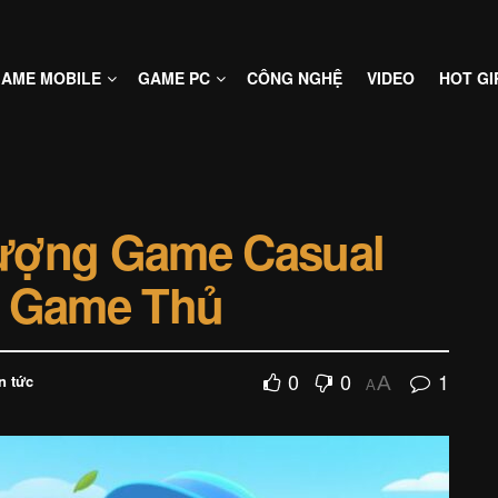
AME MOBILE
GAME PC
CÔNG NGHỆ
VIDEO
HOT GI
 Tượng Game Casual
i Game Thủ
0
0
1
n tức
A
A