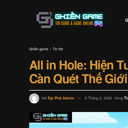
G
Ghiền game
Tin tức
All in Hole: Hiện
Càn Quét Thế Giớ
bởi
Đại Phá Admin
8 Tháng 6, 2026
trong
Ti