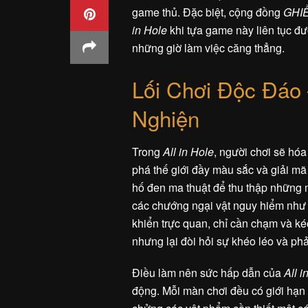
game thủ. Đặc biệt, cộng đồng
GHI
in Hole
khi tựa game này liên tục đư
những giờ làm việc căng thẳng.
Lối Chơi Độc Đáo
Nghiện
Trong
All in Hole
, người chơi sẽ hó
phá thế giới đầy màu sắc và giải mã
hố đen ma thuật để thu thập những m
các chướng ngại vật nguy hiểm như 
khiển trực quan, chỉ cần chạm và ké
nhưng lại đòi hỏi sự khéo léo và p
Điều làm nên sức hấp dẫn của
All i
động. Mỗi màn chơi đều có giới hạn t