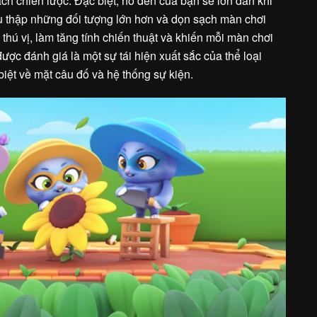
ch chiến lược. Đặc biệt, hố đen của bạn sẽ lớn dần khi
u thập những đối tượng lớn hơn và dọn sạch màn chơi
thú vị, làm tăng tính chiến thuật và khiến mỗi màn chơi
ợc đánh giá là một sự tái hiện xuất sắc của thể loại
biệt về mặt câu đố và hệ thống sự kiện.