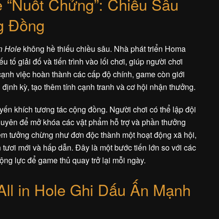
“Nuốt Chửng”: Chiều Sâu
g Đồng
in Hole
không hề thiếu chiều sâu. Nhà phát triển Homa
tố giải đố và tiến trình vào lối chơi, giúp người chơi
cạnh việc hoàn thành các cấp độ chính, game còn giới
u định kỳ, tạo thêm tính cạnh tranh và cơ hội nhận thưởng.
ến khích tương tác cộng đồng. Người chơi có thể lập đội
nguyên để mở khóa các vật phẩm hỗ trợ và phần thưởng
ghiệm tưởng chừng như đơn độc thành một hoạt động xã hội,
 tươi mới và hấp dẫn. Đây là một bước tiến lớn so với các
ộng lực để game thủ quay trở lại mỗi ngày.
ll in Hole Ghi Dấu Ấn Mạnh