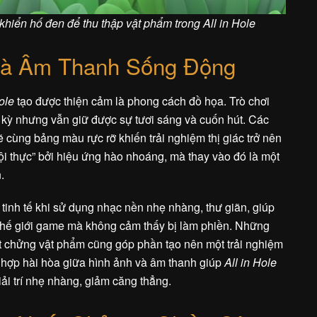
 khiển hố đen để thu thập vật phẩm trong All in Hole
và Âm Thanh Sống Động
ole
tạo được thiện cảm là phong cách đồ họa. Trò chơi
 kỳ nhưng vẫn giữ được sự tươi sáng và cuốn hút. Các
 cùng bảng màu rực rỡ khiến trải nghiệm thị giác trở nên
ội thực” bởi hiệu ứng hào nhoáng, mà thay vào đó là một
.
 tinh tế khi sử dụng nhạc nền nhẹ nhàng, thư giãn, giúp
thế giới game mà không cảm thấy bị làm phiền. Những
t chửng vật phẩm cũng góp phần tạo nên một trải nghiệm
t hợp hài hòa giữa hình ảnh và âm thanh giúp
All in Hole
iải trí nhẹ nhàng, giảm căng thẳng.