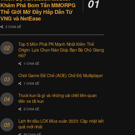
Khám Phá Bom Tấn MMORPG
Thế Giới Mở Đầy Hấp Dẫn Từ
VNG và NetEase
2 CHIA SẺ
Top 5 Môn Phái PK Mạnh Nhất Kiếm Thế
Origin: Lựa Chọn Nào Giúp Bạn Bá Chủ Giang
Hồ?
1 CHIA SẺ
Chơi Game Đế Chế (AOE) Chế Độ Multiplayer
1 CHIA SẺ
Truck kun là gì và những cái chết liên quan
đến xe tải kun
2 CHIA SẺ
Lịch thi đấu LCK Mùa xuân 2023: Cập nhật kết
quả mới nhất
39 CHIA SẺ