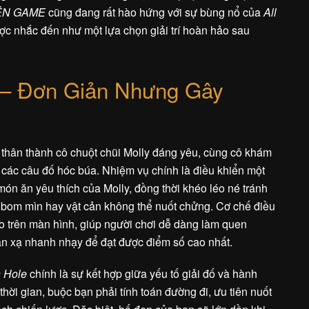
ỀN GAME
cũng đang rất hào hứng với sự bùng nổ của
All
ợc nhắc đến như một lựa chọn giải trí hoàn hảo sau
 – Đơn Giản Nhưng Gây
a thân thành cô chuột chũi Molly đáng yêu, cùng cô khám
 các câu đố hóc búa. Nhiệm vụ chính là điều khiển một
ón ăn yêu thích của Molly, đồng thời khéo léo né tránh
bom mìn hay vật cản không thể nuốt chửng. Cơ chế điều
o trên màn hình, giúp người chơi dễ dàng làm quen
hản xạ nhanh nhạy để đạt được điểm số cao nhất.
n Hole
chính là sự kết hợp giữa yếu tố giải đố và hành
hời gian, buộc bạn phải tính toán đường đi, ưu tiên nuốt