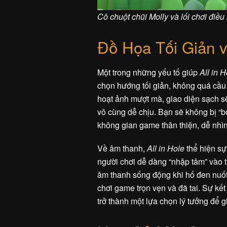
Cô chuột chũi Molly và lối chơi điều
Đồ Họa Tối Giản 
Một trong những yếu tố giúp
All in H
chọn hướng tối giản, không quá cầu
hoạt ảnh mượt mà, giao diện sạch sẽ
vô cùng dễ chịu. Bạn sẽ không bị “b
không gian game thân thiện, dễ nhìn
Về âm thanh,
All in Hole
thể hiện sự
người chơi dễ dàng “nhập tâm” vào 
âm thanh sống động khi hố đen nuố
chơi game trọn vẹn và đã tai. Sự kế
trở thành một lựa chọn lý tưởng để g