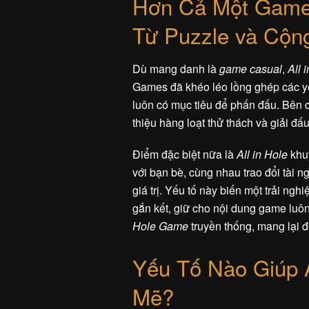
Hơn Cả Một Game 
Từ Puzzle và Cộn
Dù mang danh là
game casual
,
All 
Games đã khéo léo lồng ghép các yếu 
luôn có mục tiêu để phấn đấu. Bên 
thiệu hàng loạt thử thách và giải đấ
Điểm đặc biệt nữa là
All in Hole
khuy
với bạn bè, cùng nhau trao đổi tài 
giá trị. Yếu tố này biến một trải n
gắn kết, giữ cho nội dung game luôn
Hole Game
truyền thống, mang lại đ
Yếu Tố Nào Giúp A
Mẽ?