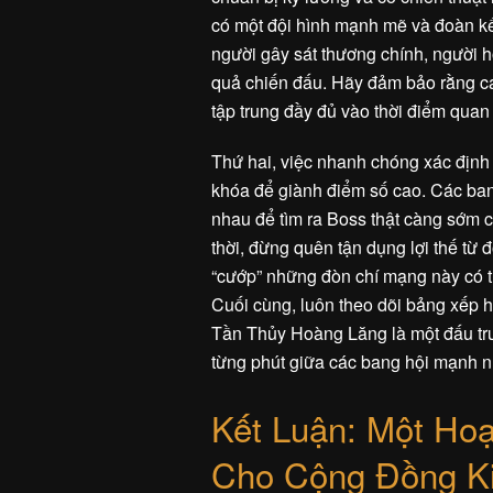
có một đội hình mạnh mẽ và đoàn kết
người gây sát thương chính, người h
quả chiến đấu. Hãy đảm bảo rằng các
tập trung đầy đủ vào thời điểm quan t
Thứ hai, việc nhanh chóng xác định v
khóa để giành điểm số cao. Các bang
nhau để tìm ra Boss thật càng sớm c
thời, đừng quên tận dụng lợi thế từ 
“cướp” những đòn chí mạng này có th
Cuối cùng, luôn theo dõi bảng xếp hạ
Tần Thủy Hoàng Lăng là một đấu trườ
từng phút giữa các bang hội mạnh n
Kết Luận: Một Ho
Cho Cộng Đồng Ki