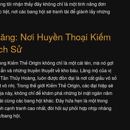
 tôi nhận thấy đây không chỉ là một tính năng đơn
liệt, nơi các bang hội sẽ tranh tài để giành lấy những
ăng: Nơi Huyền Thoại Kiếm
ịch Sử
g Kiếm Thế Origin không chỉ là một cái tên, mà nó gợi
 ẩn và những truyền thuyết về kho báu. Lăng mộ của vị
Tần Thủy Hoàng, luôn được đồn đại là nơi cất giấu vô số
t vô nhị. Trong thế giới Kiếm Thế Origin, các đại hiệp sẽ
địa này, không chỉ để khám phá những bí mật ngàn năm
tài cùng các bang hội khác. Đây hứa hẹn là một trong
 cạnh tranh cao nhất, đòi hỏi sự phối hợp nhịp nhàng
c/bang hội.