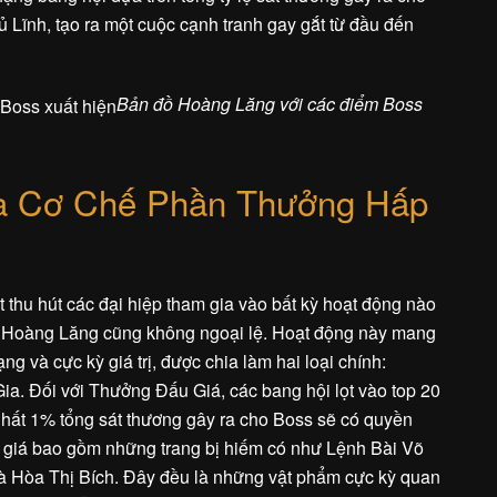
Lĩnh, tạo ra một cuộc cạnh tranh gay gắt từ đầu đến
Bản đồ Hoàng Lăng với các điểm Boss
và Cơ Chế Phần Thưởng Hấp
t thu hút các đại hiệp tham gia vào bất kỳ hoạt động nào
y Hoàng Lăng cũng không ngoại lệ. Hoạt động này mang
 và cực kỳ giá trị, được chia làm hai loại chính:
. Đối với Thưởng Đấu Giá, các bang hội lọt vào top 20
nhất 1% tổng sát thương gây ra cho Boss sẽ có quyền
 giá bao gồm những trang bị hiếm có như Lệnh Bài Võ
 Hòa Thị Bích. Đây đều là những vật phẩm cực kỳ quan