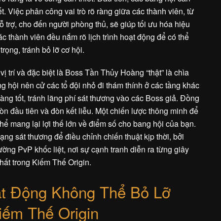
. Việc phân công vai trò rõ ràng giữa các thành viên, từ
ỗ trợ, cho đến người phòng thủ, sẽ giúp tối ưu hóa hiệu
 thành viên đều nắm rõ lịch trình hoạt động để có thể
rọng, tránh bỏ lỡ cơ hội.
ị trí và đặc biệt là Boss Tần Thủy Hoàng “thật” là chìa
 hội nên cử các tổ đội nhỏ đi thám thính ở các tầng khác
àng tốt, tránh lãng phí sát thương vào các Boss giả. Đồng
đòn đầu tiên và đòn kết liễu. Một chiến lược thông minh để
ể mang lại lợi thế lớn về điểm số cho bang hội của bạn.
ng sát thương để điều chỉnh chiến thuật kịp thời, bởi
ng PvP khốc liệt, nơi sự cạnh tranh diễn ra từng giây
hất trong Kiếm Thế Origin.
ạt Động Không Thể Bỏ Lỡ
ếm Thế Origin