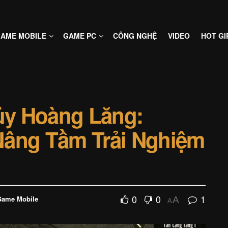
AME MOBILE
GAME PC
CÔNG NGHỆ
VIDEO
HOT GI
y Hoàng Lăng:
Nâng Tầm Trải Nghiệm
0
0
1
Game Mobile
A
A