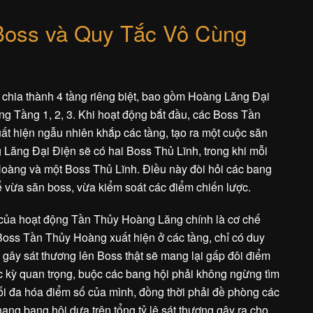
Boss và Quy Tắc Vô Cùng
hia thành 4 tầng riêng biệt, bao gồm Hoàng Lăng Đại
ng Tầng 1, 2, 3. Khi hoạt động bắt đầu, các Boss Tần
t hiện ngẫu nhiên khắp các tầng, tạo ra một cuộc săn
g Lăng Đại Điện sẽ có hai Boss Thủ Lĩnh, trong khi mỗi
oàng và một Boss Thủ Lĩnh. Điều này đòi hỏi các bang
ể vừa săn boss, vừa kiểm soát các điểm chiến lược.
 của hoạt động Tần Thủy Hoàng Lăng chính là cơ chế
Boss Tần Thủy Hoàng xuất hiện ở các tầng, chỉ có duy
c gây sát thương lên Boss thật sẽ mang lại gấp đôi điểm
ực kỳ quan trọng, buộc các bang hội phải không ngừng tìm
 tối đa hóa điểm số của mình, đồng thời phải đề phòng các
ạng bang hội dựa trên tổng tỷ lệ sát thương gây ra cho