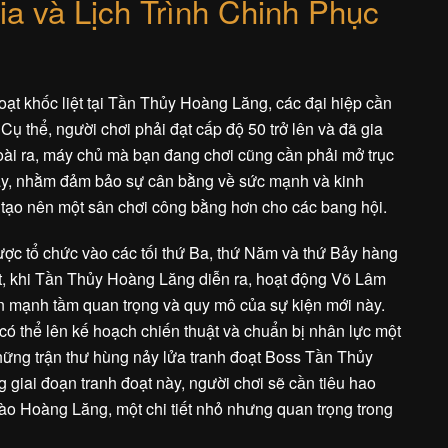
a và Lịch Trình Chinh Phục
oạt khốc liệt tại Tần Thủy Hoàng Lăng, các đại hiệp cần
Cụ thể, người chơi phải đạt cấp độ 50 trở lên và đã gia
oài ra, máy chủ mà bạn đang chơi cũng cần phải mở trục
này, nhằm đảm bảo sự cân bằng về sức mạnh và kinh
tạo nên một sân chơi công bằng hơn cho các bang hội.
c tổ chức vào các tối thứ Ba, thứ Năm và thứ Bảy hàng
ệt, khi Tần Thủy Hoàng Lăng diễn ra, hoạt động Võ Lâm
n mạnh tầm quan trọng và quy mô của sự kiện mới này.
 có thể lên kế hoạch chiến thuật và chuẩn bị nhân lực một
hững trận thư hùng nảy lửa tranh đoạt Boss Tần Thủy
g giai đoạn tranh đoạt này, người chơi sẽ cần tiêu hao
o Hoàng Lăng, một chi tiết nhỏ nhưng quan trọng trong