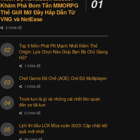
Khám Phá Bom Tấn MMORPG
Thế Giới Mở Đầy Hấp Dẫn Từ
VNG và NetEase
2 CHIA SẺ
Top 5 Môn Phái PK Mạnh Nhất Kiếm Thế
Origin: Lựa Chọn Nào Giúp Bạn Bá Chủ Giang
Hồ?
1 CHIA SẺ
Chơi Game Đế Chế (AOE) Chế Độ Multiplayer
1 CHIA SẺ
Truck kun là gì và những cái chết liên quan
đến xe tải kun
2 CHIA SẺ
Lịch thi đấu LCK Mùa xuân 2023: Cập nhật kết
quả mới nhất
39 CHIA SẺ