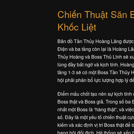
Chiến Thuật Săn 
Khốc Liệt
Bản đồ Tần Thủy Hoàng Lăng được c
Điện và ba tầng còn lại là Hoàng Lă
Thủy Hoàng và Boss Thủ Lĩnh sẽ xuấ
lùng đầy bất ngờ và kịch tính. Hoàn
tầng 1-3 sẽ có một Boss Tần Thủy H
hội phải phân bổ lực lượng hợp lý đ
Điểm mấu chốt tạo nên sự kịch tính
Boss thật và Boss giả. Trong số ba 
nhất một Boss là “hàng thật”, và việ
số. Đây là một yếu tố chiến thuật c
kiếm và xác định vị trí Boss thật để
bang hội đối địch. Hệ thống sẽ xếp h