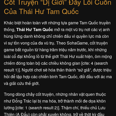
Cốt Truyện “Dị Giới” Đầy Lôi Cuốn
Của Thái Hư Tam Quốc
Khác biệt hoàn toàn với những tựa game Tam Quốc truyền
thống,
Thái Hư Tam Quốc
mở ra một vũ trụ nơi các vị anh
hùng lừng danh không chỉ chiến đấu vì quyền lực mà còn
vì sự tồn vong của đa vũ trụ. Theo SohaGame, cốt truyện
game bắt nguồn từ hàng trăm triệu năm trước, khi những
loài cổ đại khổng lồ từ thế giới Thái Hư xuất hiện, ôm mộng
chiếm đóng toàn bộ các chiều không gian [cite: 4 (search
result 1)]. Người chơi sẽ hóa thân thành “sứ giả”, được triệu
hồi để tập hợp các chiến binh Tam Quốc, đối đầu với ác ma
và giải cứu thế giới.
Trong dòng chảy cốt truyện, những nhân vật quen thuộc
như Đổng Trác lại bị ma hóa, trở thành mối đe dọa khôn
lường [cite: 1 (search result 2)]. Thậm chí, thiếu chủ Lưu
Thiện (A Đẩu) còn phải xuyên không, trở về thời kỳ đầu