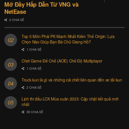
Mở Đầy Hấp Dẫn Từ VNG và
NetEase
2 CHIA SẺ
Top 5 Môn Phái PK Mạnh Nhất Kiếm Thế Origin: Lựa
Chọn Nào Giúp Bạn Bá Chủ Giang Hồ?
1 CHIA SẺ
Chơi Game Đế Chế (AOE) Chế Độ Multiplayer
1 CHIA SẺ
Truck kun là gì và những cái chết liên quan đến xe tải kun
2 CHIA SẺ
Lịch thi đấu LCK Mùa xuân 2023: Cập nhật kết quả mới
nhất
39 CHIA SẺ