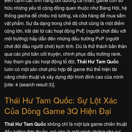
Bên cạnh các tính năng bồi dưỡng cá nhân, game còn sở
hữu những yếu tố cộng đồng quen thuộc như Bang Hội, hệ
thống gacha để chiêu mộ tướng, và cửa hàng để mua sắm
vật phẩm. Sự đa dạng trong chế độ chơi cũng là một điểm
cộng lớn, trải dài từ các hoạt động PvE (người chơi đấu với
môi trường) hấp dẫn đến những đấu trường PvP (người
chơi đối đầu người chơi) kịch tính. Dù là thử thách bản thân
qua các phó bản cốt truyện, chinh phục đấu trường rank,
hay tham gia các hoạt động tổ đội,
Thái Hư Tam Quốc
luôn có một sân chơi phù hợp để game thủ thể hiện tài
năng chiến thuật và xây dựng đội hình đỉnh cao của mình
[cite: 4 (search result 3)].
Thái Hư Tam Quốc: Sự Lột Xác
Của Dòng Game 3Q Hiện Đại
Thái Hư Tam Quốc
không chỉ là một tựa game chiến thuật
đấu tướng đơn thuần, mà còn là một minh chứng cho sự