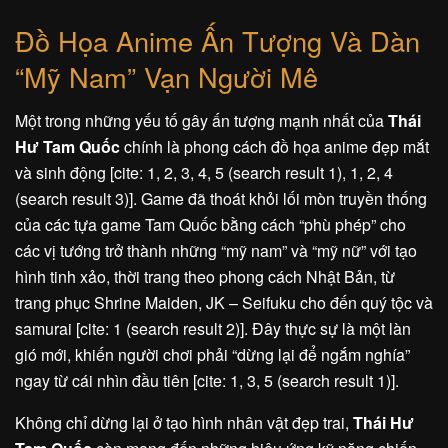
Đồ Họa Anime Ấn Tượng Và Dàn
“Mỹ Nam” Vạn Người Mê
Một trong những yếu tố gây ấn tượng mạnh nhất của
Thái
Hư Tam Quốc
chính là phong cách đồ họa anime đẹp mắt
và sinh động [cite: 1, 2, 3, 4, 5 (search result 1), 1, 2, 4
(search result 3)]. Game đã thoát khỏi lối mòn truyền thống
của các tựa game Tam Quốc bằng cách “phù phép” cho
các vị tướng trở thành những “mỹ nam” và “mỹ nữ” với tạo
hình tinh xảo, thời trang theo phong cách Nhật Bản, từ
trang phục Shrine Maiden, JK – Seifuku cho đến quý tộc và
samurai [cite: 1 (search result 2)]. Đây thực sự là một làn
gió mới, khiến người chơi phải “dừng lại để ngắm nghía”
ngay từ cái nhìn đầu tiên [cite: 1, 3, 5 (search result 1)].
Không chỉ dừng lại ở tạo hình nhân vật đẹp trai,
Thái Hư