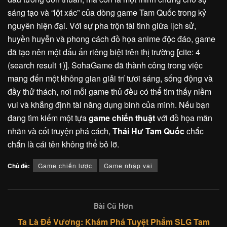
sáng tạo và “lột xác” của dòng game Tam Quốc trong kỷ
nguyên hiện đại. Với sự pha trộn tài tình giữa lịch sử,
huyền huyễn và phong cách đồ họa anime độc đáo, game
đã tạo nên một dấu ấn riêng biệt trên thị trường [cite: 4
(search result 1)]. SohaGame đã thành công trong việc
mang đến một không gian giải trí tươi sáng, sống động và
đầy thử thách, nơi mỗi game thủ đều có thể tìm thấy niềm
vui và khẳng định tài năng dụng binh của mình. Nếu bạn
đang tìm kiếm một tựa
game chiến thuật
với đồ họa mãn
nhãn và cốt truyện phá cách,
Thái Hư Tam Quốc
chắc
chắn là cái tên không thể bỏ lỡ.
Chủ đề:
Game chiến lược
Game nhập vai
Bài Cũ Hơn
Ta Là Đế Vương: Khám Phá Tuyệt Phẩm SLG Tam