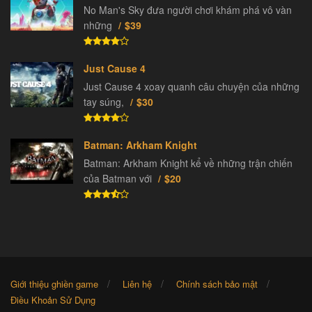
No Man's Sky đưa người chơi khám phá vô vàn
những
$39
Just Cause 4
Just Cause 4 xoay quanh câu chuyện của những
tay súng,
$30
Batman: Arkham Knight
Batman: Arkham Knight kể về những trận chiến
của Batman với
$20
Giới thiệu ghiền game
Liên hệ
Chính sách bảo mật
Điều Khoản Sử Dụng