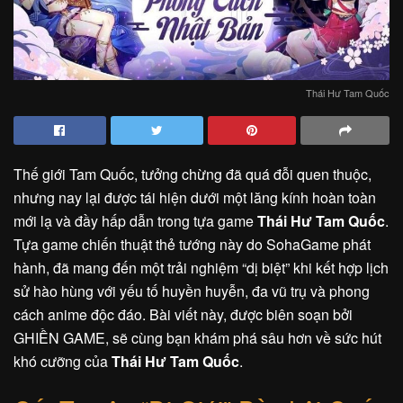
Thái Hư Tam Quốc
Thế giới Tam Quốc, tưởng chừng đã quá đỗi quen thuộc,
nhưng nay lại được tái hiện dưới một lăng kính hoàn toàn
mới lạ và đầy hấp dẫn trong tựa game
Thái Hư Tam Quốc
.
Tựa game chiến thuật thẻ tướng này do SohaGame phát
hành, đã mang đến một trải nghiệm “dị biệt” khi kết hợp lịch
sử hào hùng với yếu tố huyền huyễn, đa vũ trụ và phong
cách anime độc đáo. Bài viết này, được biên soạn bởi
GHIỀN GAME, sẽ cùng bạn khám phá sâu hơn về sức hút
khó cưỡng của
Thái Hư Tam Quốc
.