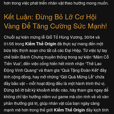
hơn trong việc phát triển nhân vật theo hướng mong muốn.
Kết Luận: Đừng Bỏ Lỡ Cơ Hội
Vàng Để Tăng Cường Sức Mạnh!
Chuỗi sự kiện mừng lễ Giỗ Tổ Hùng Vương, 30/04 và
01/05 trong
Kiếm Thế Origin
đã thực sự mang đến một
bữa tiệc thịnh soạn cho tất cả các Đại Hiệp. Từ việc tự tay
chế biến Bánh Chưng truyền thống trong sự kiện “Mâm Cỗ
Tiến Vua”, đến việc cống hiến hết mình nhận “Thẻ Lao
Động Vinh Quang” và tham gia “Quà Tặng Đoàn Kết” đầy
tính cộng đồng, hay mở những “Gói Quà Mừng Lễ” chứa
đầy bảo vật – mỗi hoạt động đều là một hành trình thú vị.
Đừng bỏ lỡ bất kỳ khoảnh khắc nào, hãy tham gia ngay để
không chỉ tận hưởng niềm vui game mà còn rinh về vô vàn
phần thưởng giá trị, giúp nhân vật của bạn ngày càng
mạnh mẽ hơn trong thế giới
Kiếm Thế Origin
đầy kịch tính