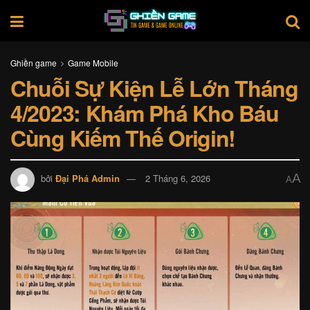
Ghiền game
Game Mobile
Chuỗi Sự Kiện Lễ Lớn Tháng
4/2023: Khám Phá Kho Báu
Cùng Kiếm Thế Origin!
A
bởi
Đại Phá Admin
2 Tháng 6, 2026
A