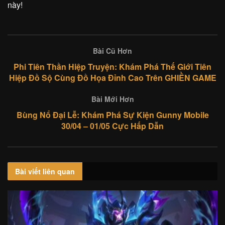
này!
Bài Cũ Hơn
Phi Tiên Thần Hiệp Truyện: Khám Phá Thế Giới Tiên
Hiệp Đồ Sộ Cùng Đồ Họa Đỉnh Cao Trên GHIỀN GAME
Bài Mới Hơn
Bùng Nổ Đại Lễ: Khám Phá Sự Kiện Gunny Mobile
30/04 – 01/05 Cực Hấp Dẫn
Bài viết
liên quan