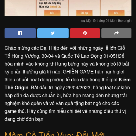
sự kiện lễ tháng 04 kiếm thế origin
Chào mừng các Đại Hiệp đến với những ngày lễ lớn Giỗ
Tổ Hùng Vương, 30/04 và Quốc Tế Lao Động 01/05! Để
hòa mình vào không khí tưng bừng này và không bỏ lỡ bất
kỳ phần thưởng giá trị nào, GHIỀN GAME hân hạnh giới
thiệu chuỗi hoạt động mừng lễ độc đáo trong thế giới
Kiếm
Thế Origin
. Bắt đầu từ ngày 25/04/2023, hàng loạt sự kiện
hấp dẫn đã được chuẩn bị, hứa hẹn mang đến những trải
nghiệm khó quên và vô vàn quà tặng bất ngờ cho các
game thủ. Hãy cùng tìm hiểu chi tiết về những điều thú vị
đang chờ đón bạn!
Mâm Cỗ Tiến Vua: Đổi Mới