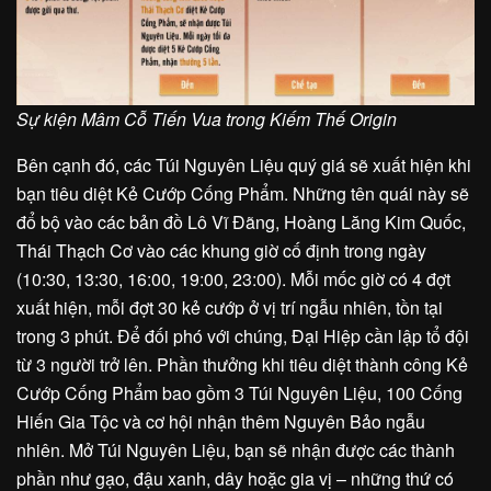
Sự kiện Mâm Cỗ Tiến Vua trong Kiếm Thế Origin
Bên cạnh đó, các Túi Nguyên Liệu quý giá sẽ xuất hiện khi
bạn tiêu diệt Kẻ Cướp Cống Phẩm. Những tên quái này sẽ
đổ bộ vào các bản đồ Lô Vĩ Đãng, Hoàng Lăng Kim Quốc,
Thái Thạch Cơ vào các khung giờ cố định trong ngày
(10:30, 13:30, 16:00, 19:00, 23:00). Mỗi mốc giờ có 4 đợt
xuất hiện, mỗi đợt 30 kẻ cướp ở vị trí ngẫu nhiên, tồn tại
trong 3 phút. Để đối phó với chúng, Đại Hiệp cần lập tổ đội
từ 3 người trở lên. Phần thưởng khi tiêu diệt thành công Kẻ
Cướp Cống Phẩm bao gồm 3 Túi Nguyên Liệu, 100 Cống
Hiến Gia Tộc và cơ hội nhận thêm Nguyên Bảo ngẫu
nhiên. Mở Túi Nguyên Liệu, bạn sẽ nhận được các thành
phần như gạo, đậu xanh, dây hoặc gia vị – những thứ có