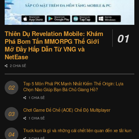
Thiên Dụ Revelation Mobile: Khám
Phá Bom Tấn MMORPG Thế Giới
Mở Đầy Hấp Dẫn Từ VNG và
NetEase
2 CHIA SẺ
Top 5 Môn Phái PK Mạnh Nhất Kiếm Thế Origin: Lựa
Chọn Nào Giúp Bạn Bá Chủ Giang Hồ?
1 CHIA SẺ
Chơi Game Đế Chế (AOE) Chế Độ Multiplayer
1 CHIA SẺ
Truck kun là gì và những cái chết liên quan đến xe tải kun
2 CHIA SẺ