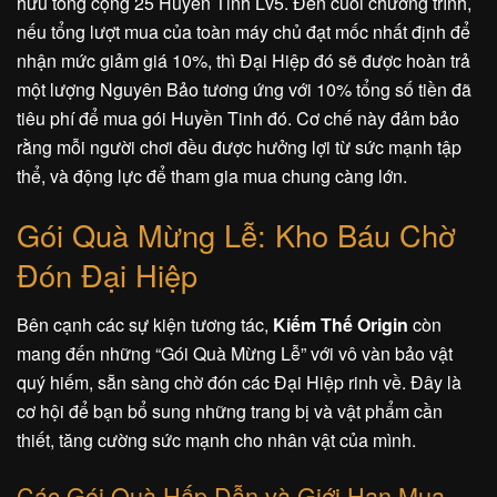
hữu tổng cộng 25 Huyền Tinh Lv5. Đến cuối chương trình,
nếu tổng lượt mua của toàn máy chủ đạt mốc nhất định để
nhận mức giảm giá 10%, thì Đại Hiệp đó sẽ được hoàn trả
một lượng Nguyên Bảo tương ứng với 10% tổng số tiền đã
tiêu phí để mua gói Huyền Tinh đó. Cơ chế này đảm bảo
rằng mỗi người chơi đều được hưởng lợi từ sức mạnh tập
thể, và động lực để tham gia mua chung càng lớn.
Gói Quà Mừng Lễ: Kho Báu Chờ
Đón Đại Hiệp
Bên cạnh các sự kiện tương tác,
Kiếm Thế Origin
còn
mang đến những “Gói Quà Mừng Lễ” với vô vàn bảo vật
quý hiếm, sẵn sàng chờ đón các Đại Hiệp rinh về. Đây là
cơ hội để bạn bổ sung những trang bị và vật phẩm cần
thiết, tăng cường sức mạnh cho nhân vật của mình.
Các Gói Quà Hấp Dẫn và Giới Hạn Mua