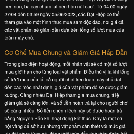
nên non, ba cây chụm lại nên hòn núi cao”. Từ 04:00 ngày
27/04 đến 03:59 ngày 05/05/2023, các Đại Hiệp có thể
tham gia vào một hình thức mua sắm độc đáo, nơi giá cả
các vật phẩm sẽ giảm dần dựa trên tổng số lượt mua của
toàn máy chủ.
Cơ Chế Mua Chung và Giảm Giá Hấp Dẫn
Trong giao diện hoạt động, mỗi nhân vật sẽ có một số lượt
mua giới hạn cho từng loại vật phẩm. Điều thú vị là khi tổng
số lượt mua của tất cả người chơi trên toàn máy chủ đạt
đến các mốc nhất định, giá của vật phẩm đó sẽ được giảm
xuống. Càng nhiều Đại Hiệp tham gia mua chung, tỉ lệ
giảm giá sẽ càng lớn, và số tiền hoàn trả lại cho người chơi
sẽ càng nhiều. Số tiền chênh lệch này sẽ được hoàn trả
bằng Nguyên Bảo khi hoạt động kết thúc. Đây là một cơ
hội vàng để sở hữu những vật phẩm cần thiết với mức giá
ưu đãi chưa từng có, đồng thời thúc đẩy tinh thần đoàn kết