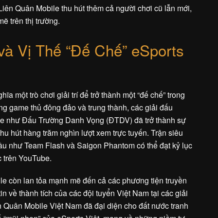
iên Quân Mobile thu hút thêm cả người chơi cũ lẫn mới,
ẽ trên thị trường.
và Vị Thế “Đế Chế” eSports
a một trò chơi giải trí để trở thành một “đế chế” trong
ng game thủ đông đảo và trung thành, các giải đấu
le như Đấu Trường Danh Vọng (ĐTDV) đã trở thành sự
u hút hàng trăm nghìn lượt xem trực tuyến. Trận siêu
đầu như Team Flash và Saigon Phantom có thể đạt kỷ lục
c trên YouTube.
e còn lan tỏa mạnh mẽ đến cả các phương tiện truyền
in về thành tích của các đội tuyển Việt Nam tại các giải
n Quân Mobile Việt Nam đã đại diện cho đất nước tranh