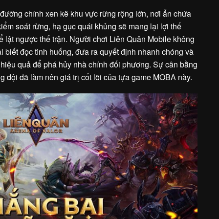
 đường chính xen kẽ khu vực rừng rộng lớn, nơi ẩn chứa
ểm soát rừng, hạ gục quái khủng sẽ mang lại lợi thế
ể lật ngược thế trận. Người chơi Liên Quân Mobile không
i biết đọc tình huống, đưa ra quyết định nhanh chóng và
 hiệu quả để phá hủy nhà chính đối phương. Sự cân bằng
ng đội đã làm nên giá trị cốt lõi của tựa game MOBA này.