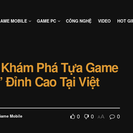
AME MOBILE
GAME PC
CÔNG NGHỆ
VIDEO
HOT GI
: Khám Phá Tựa Game
Đỉnh Cao Tại Việt
0
0
0
Game Mobile
A
A