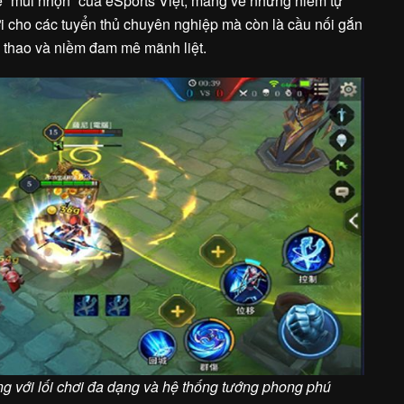
ế “mũi nhọn” của eSports Việt, mang về những niềm tự
ơi cho các tuyển thủ chuyên nghiệp mà còn là cầu nối gắn
hể thao và niềm đam mê mãnh liệt.
 với lối chơi đa dạng và hệ thống tướng phong phú