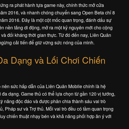
ứng ra phát hành tựa game này, chính thức mở cửa
năm 2016, và nhanh chóng chuyển sang Open Beta chỉ 8
năm 2016. Đây là một cột mốc quan trọng, đánh dấu sự
n nền tảng di động, mở ra một kỷ nguyên mới cho cộng
 và đối kháng thời gian thực. Từ đó đến nay, Liên Quân
g ngừng cải tiến để giữ vững sức nóng của mình.
a Dạng và Lối Chơi Chiến
ạo nên sức hấp dẫn của Liên Quân Mobile chính là hệ
 đa dạng. Game thủ có thể lựa chọn từ gần 120 vị tướng,
ỹ năng độc đáo và được phân chia thành sáu vai trò
hủ, Pháp sư và Trợ thủ. Mỗi vai trò đều có tầm quan trọng
 duy chiến thuật nhạy bén và khả năng phối hợp ăn ý với