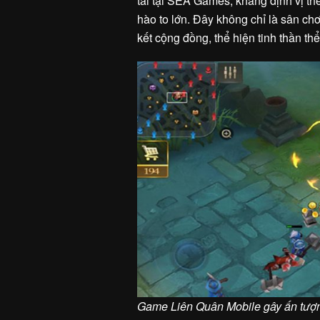
tài tại SEA Games, khẳng định vị th
hào to lớn. Đây không chỉ là sân ch
kết cộng đồng, thể hiện tinh thần t
Game Liên Quân Mobile gây ấn tượng