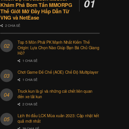
Khám Phá Bom Tấn MMORPG
Thế Giới Mở Đầy Hấp Dẫn Từ
VNG và NetEase
2 CHIA SẺ
Top 5 Môn Phái PK Mạnh Nhất Kiếm Thế
Origin: Lựa Chọn Nào Giúp Bạn Bá Chủ Giang
Hồ?
1 CHIA SẺ
Chơi Game Đế Chế (AOE) Chế Độ Multiplayer
1 CHIA SẺ
Truck kun là gì và những cái chết liên quan
đến xe tải kun
2 CHIA SẺ
Lịch thi đấu LCK Mùa xuân 2023: Cập nhật kết
quả mới nhất
39 CHIA SẺ