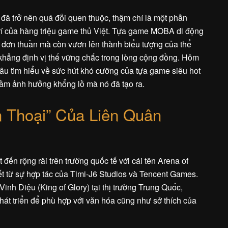
đã trở nên quá đỗi quen thuộc, thậm chí là một phần
 trí của hàng triệu game thủ Việt. Tựa game MOBA di động
tử đơn thuần mà còn vươn lên thành biểu tượng của thể
, khẳng định vị thế vững chắc trong lòng cộng đồng. Hôm
u tìm hiểu về sức hút khó cưỡng của tựa game siêu hot
 tầm ảnh hưởng khổng lồ mà nó đã tạo ra.
n Thoại” Của Liên Quân
đến rộng rãi trên trường quốc tế với cái tên Arena of
ết từ sự hợp tác của Timi-J6 Studios và Tencent Games.
inh Diệu (King of Glory) tại thị trường Trung Quốc,
hát triển để phù hợp với văn hóa cũng như sở thích của