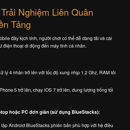
 Trải Nghiệm Liên Quân
Nền Tảng
bile đầy kịch tính, người chơi có thể dễ dàng tải và cài
ừ điện thoại di động đến máy tính cá nhân.
ử lý 4 nhân trở lên với tốc độ xung nhịp 1.2 Ghz, RAM tối
iPhone 5 trở lên, chạy iOS 7 trở lên, dung lượng trống tối
aptop hoặc PC đơn giản (sử dụng BlueStacks):
lập Android BlueStacks phiên bản phù hợp với hệ điều