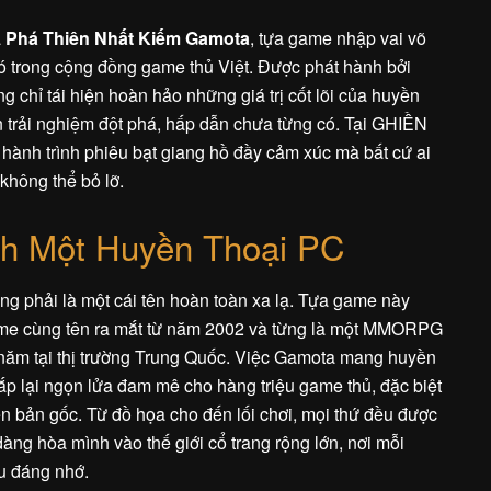
a
Phá Thiên Nhất Kiếm Gamota
, tựa game nhập vai võ
ó trong cộng đồng game thủ Việt. Được phát hành bởi
 chỉ tái hiện hoàn hảo những giá trị cốt lõi của huyền
trải nghiệm đột phá, hấp dẫn chưa từng có. Tại GHIỀN
 hành trình phiêu bạt giang hồ đầy cảm xúc mà bất cứ ai
không thể bỏ lỡ.
nh Một Huyền Thoại PC
 phải là một cái tên hoàn toàn xa lạ. Tựa game này
ame cùng tên ra mắt từ năm 2002 và từng là một MMORPG
5 năm tại thị trường Trung Quốc. Việc Gamota mang huyền
hắp lại ngọn lửa đam mê cho hàng triệu game thủ, đặc biệt
n bản gốc. Từ đồ họa cho đến lối chơi, mọi thứ đều được
dàng hòa mình vào thế giới cổ trang rộng lớn, nơi mỗi
u đáng nhớ.