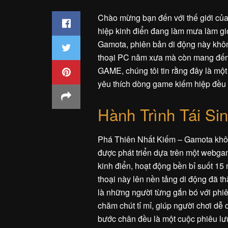
Chào mừng bạn đến với thế giới củ
hiệp kinh điển đang làm mưa làm gi
Gamota, phiên bản di động này không
thoại PC năm xưa mà còn mang đến 
GAME, chúng tôi tin rằng đây là một
yêu thích dòng game kiếm hiệp đều 
Hành Trình Tái Si
Phá Thiên Nhất Kiếm – Gamota không
được phát triển dựa trên một webg
kinh điển, hoạt động bền bỉ suốt 1
thoại này lên nền tảng di động đã t
là những người từng gắn bó với phiê
chăm chút tỉ mỉ, giúp người chơi dễ 
bước chân đều là một cuộc phiêu lư