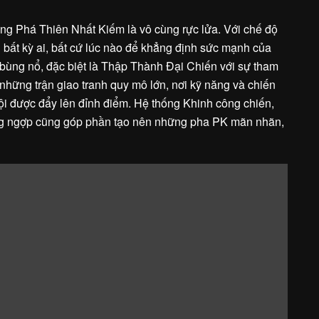
ong Phá Thiên Nhất Kiếm là vô cùng rực lửa. Với chế độ
 bất kỳ ai, bất cứ lúc nào để khẳng định sức mạnh của
 bùng nổ, đặc biệt là Thập Thành Đại Chiến với sự tham
hững trận giao tranh quy mô lớn, nơi kỹ năng và chiến
ội được đẩy lên đỉnh điểm. Hệ thống Khinh công chiến,
g ngợp cũng góp phần tạo nên những pha PK mãn nhãn,