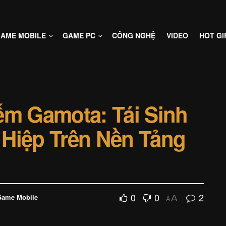
AME MOBILE
GAME PC
CÔNG NGHỆ
VIDEO
HOT GI
ếm Gamota: Tái Sinh
 Hiệp Trên Nền Tảng
0
0
2
Game Mobile
A
A