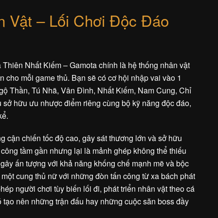
 Vật – Lối Chơi Độc Đáo
 Thiên Nhất Kiếm – Gamota chính là hệ thống nhân vật
n cho mỗi game thủ. Bạn sẽ có cơ hội nhập vai vào 1
 Ngộ Thần, Tú Nhã, Vân Đình, Nhất Kiếm, Nam Cung, Chỉ
u sở hữu ưu nhược điểm riêng cùng bộ kỹ năng độc đáo,
kể.
ng cận chiến tốc độ cao, gây sát thương lớn và sở hữu
 công tầm gần nhưng lại là mảnh ghép không thể thiếu
n gây ấn tượng với khả năng khống chế mạnh mẽ và bộc
 một cung thủ nữ với những đòn tấn công từ xa bách phát
p người chơi tùy biến lối đi, phát triển nhân vật theo cá
 đó tạo nên những trận đấu hay những cuộc săn boss đầy