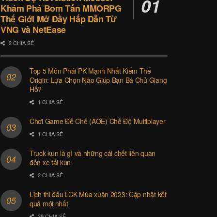
Khám Phá Bom Tấn MMORPG
Thế Giới Mở Đầy Hấp Dẫn Từ
VNG và NetEase
2 CHIA SẺ
Top 5 Môn Phái PK Mạnh Nhất Kiếm Thế
Origin: Lựa Chọn Nào Giúp Bạn Bá Chủ Giang
Hồ?
1 CHIA SẺ
Chơi Game Đế Chế (AOE) Chế Độ Multiplayer
1 CHIA SẺ
Truck kun là gì và những cái chết liên quan
đến xe tải kun
2 CHIA SẺ
Lịch thi đấu LCK Mùa xuân 2023: Cập nhật kết
quả mới nhất
39 CHIA SẺ