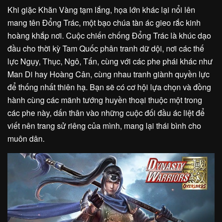
Khi giặc Khăn Vàng tạm lắng, họa lớn khác lại nổi lên
mang tên Đổng Trác, một bạo chúa tàn ác gieo rắc kinh
hoàng khắp nơi. Cuộc chiến chống Đổng Trác là khúc dạo
đầu cho thời kỳ Tam Quốc phân tranh dữ dội, nơi các thế
lực Ngụy, Thục, Ngô, Tấn, cùng với các phe phái khác như
Man Di hay Hoàng Cân, cùng nhau tranh giành quyền lực
để thống nhất thiên hạ. Bạn sẽ có cơ hội lựa chọn và đồng
hành cùng các mãnh tướng huyền thoại thuộc một trong
các phe này, dấn thân vào những cuộc đối đầu ác liệt để
viết nên trang sử riêng của mình, mang lại thái bình cho
muôn dân.