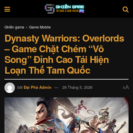
Ghiền game
Game Mobile
Dynasty Warriors: Overlords
– Game Chặt Chém “Vô
Song” Đỉnh Cao Tái Hiện
Loạn Thế Tam Quốc
A
bởi
Đại Phá Admin
29 Tháng 5, 2026
A