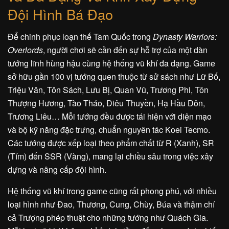
Đội Hình Bá Đạo
Để chinh phục loạn thế Tam Quốc trong
Dynasty Warriors:
Overlords
, người chơi sẽ cần đến sự hỗ trợ của một dàn
tướng lĩnh hùng hậu cùng hệ thống vũ khí đa dạng. Game
sở hữu gần 100 vị tướng quen thuộc từ sử sách như Lữ Bố,
Triệu Vân, Tôn Sách, Lưu Bị, Quan Vũ, Trương Phi, Tôn
Thượng Hương, Tào Tháo, Điêu Thuyền, Hạ Hầu Đôn,
Trương Liêu… Mỗi tướng đều được tái hiện với diện mạo
và bộ kỹ năng đặc trưng, chuẩn nguyên tác Koei Tecmo.
Các tướng được xếp loại theo phẩm chất từ R (Xanh), SR
(Tím) đến SSR (Vàng), mang lại chiều sâu trong việc xây
dựng và nâng cấp đội hình.
Hệ thống vũ khí trong game cũng rất phong phú, với nhiều
loại hình như Đao, Thương, Cung, Chùy, Búa và thậm chí
cả Trượng phép thuật cho những tướng như Quách Gia.