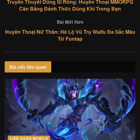
Truyền Thuyết Dũng Sĩ Rồng: Huyền Thoại MMORPG
Cân Bằng Đánh Thức Dũng Khí Trong Bạn
Bài Mới Hơn
Huyền Thoại Nữ Thần: Hé Lộ Vũ Trụ Waifu Đa Sắc Màu
Từ Funtap
Bài viết
liên quan
LIÊN QUÂN MOBILE