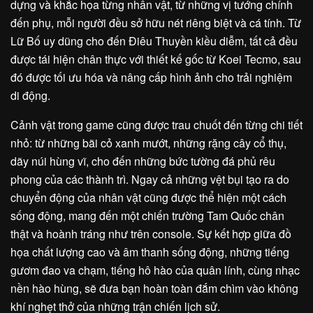
dựng và khắc họa từng nhân vật, từ những vị tướng chính
đến phụ, mỗi người đều sở hữu nét riêng biệt và cá tính. Từ
Lữ Bố uy dũng cho đến Điêu Thuyền kiều diễm, tất cả đều
được tái hiện chân thực với thiết kế gốc từ Koei Tecmo, sau
đó được tối ưu hóa và nâng cấp hình ảnh cho trải nghiệm
di động.
Cảnh vật trong game cũng được trau chuốt đến từng chi tiết
nhỏ: từ những bãi cỏ xanh mướt, những rặng cây cổ thụ,
dãy núi hùng vĩ, cho đến những bức tường đá phủ rêu
phong của các thành trì. Ngay cả những vệt bụi tạo ra do
chuyển động của nhân vật cũng được thể hiện một cách
sống động, mang đến một chiến trường Tam Quốc chân
thật và hoành tráng như trên console. Sự kết hợp giữa đồ
họa chất lượng cao và âm thanh sống động, những tiếng
gươm đao va chạm, tiếng hô hào của quân lính, cùng nhạc
nền hào hùng, sẽ đưa bạn hoàn toàn đắm chìm vào không
khí nghẹt thở của những trận chiến lịch sử.