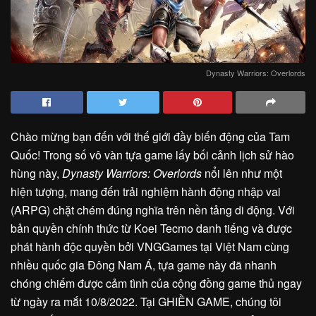
Dynasty Warriors: Overlords
Chào mừng bạn đến với thế giới đầy biến động của Tam
Quốc! Trong số vô vàn tựa game lấy bối cảnh lịch sử hào
hùng này,
Dynasty Warriors: Overlords
nổi lên như một
hiện tượng, mang đến trải nghiệm hành động nhập vai
(ARPG) chặt chém đúng nghĩa trên nền tảng di động. Với
bản quyền chính thức từ Koei Tecmo danh tiếng và được
phát hành độc quyền bởi VNGGames tại Việt Nam cùng
nhiều quốc gia Đông Nam Á, tựa game này đã nhanh
chóng chiếm được cảm tình của cộng đồng game thủ ngay
từ ngày ra mắt 10/8/2022. Tại GHIỀN GAME, chúng tôi