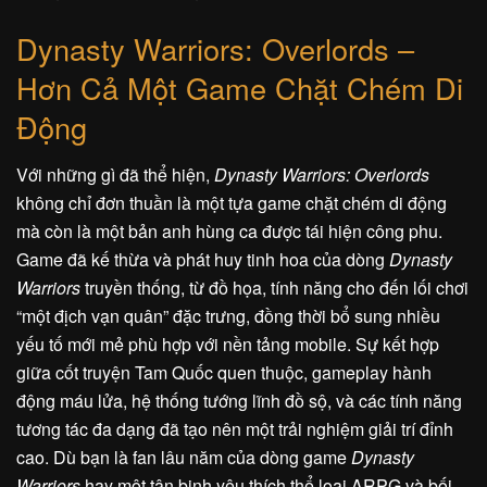
Dynasty Warriors: Overlords –
Hơn Cả Một Game Chặt Chém Di
Động
Với những gì đã thể hiện,
Dynasty Warriors: Overlords
không chỉ đơn thuần là một tựa game chặt chém di động
mà còn là một bản anh hùng ca được tái hiện công phu.
Game đã kế thừa và phát huy tinh hoa của dòng
Dynasty
Warriors
truyền thống, từ đồ họa, tính năng cho đến lối chơi
“một địch vạn quân” đặc trưng, đồng thời bổ sung nhiều
yếu tố mới mẻ phù hợp với nền tảng mobile. Sự kết hợp
giữa cốt truyện Tam Quốc quen thuộc, gameplay hành
động máu lửa, hệ thống tướng lĩnh đồ sộ, và các tính năng
tương tác đa dạng đã tạo nên một trải nghiệm giải trí đỉnh
cao. Dù bạn là fan lâu năm của dòng game
Dynasty
Warriors
hay một tân binh yêu thích thể loại ARPG và bối