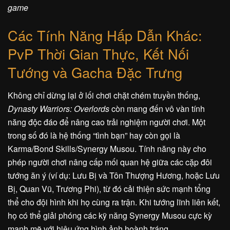
game
Các Tính Năng Hấp Dẫn Khác:
PvP Thời Gian Thực, Kết Nối
Tướng và Gacha Đặc Trưng
Không chỉ dừng lại ở lối chơi chặt chém truyền thống,
Dynasty Warriors: Overlords
còn mang đến vô vàn tính
năng độc đáo để nâng cao trải nghiệm người chơi. Một
trong số đó là hệ thống “tình bạn” hay còn gọi là
Karma/Bond Skills/Synergy Musou. Tính năng này cho
phép người chơi nâng cấp mối quan hệ giữa các cặp đôi
tướng ăn ý (ví dụ: Lưu Bị và Tôn Thượng Hương, hoặc Lưu
Bị, Quan Vũ, Trương Phi), từ đó cải thiện sức mạnh tổng
thể cho đội hình khi họ cùng ra trận. Khi tướng lĩnh liên kết,
họ có thể giải phóng các kỹ năng Synergy Musou cực kỳ
mạnh mẽ với hiệu ứng hình ảnh hoành tráng.