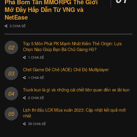
Phá Bom Tấn MMORPG Thế Giới
Mở Đầy Hấp Dẫn Từ VNG và
NetEase
2 CHIA SẺ
Top 5 Môn Phái PK Mạnh Nhất Kiếm Thế Origin: Lựa
Chọn Nào Giúp Bạn Bá Chủ Giang Hồ?
1 CHIA SẺ
Chơi Game Đế Chế (AOE) Chế Độ Multiplayer
1 CHIA SẺ
Truck kun là gì và những cái chết liên quan đến xe tải kun
2 CHIA SẺ
Lịch thi đấu LCK Mùa xuân 2023: Cập nhật kết quả mới
nhất
39 CHIA SẺ