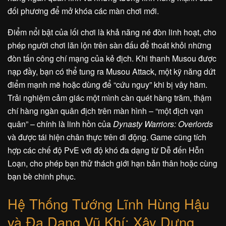
đối phương để mở khóa các màn chơi mới.
Điểm nổi bật của lối chơi là khả năng né đòn linh hoạt, cho
phép người chơi lăn lộn trên sàn đấu để thoát khỏi những
đòn tấn công chí mạng của kẻ địch. Khi thanh Musou được
nạp đầy, bạn có thể tung ra Musou Attack, một kỹ năng dứt
điểm mạnh mẽ hoặc dùng để “cứu nguy” khi bị vây hãm.
Trải nghiệm cảm giác một mình càn quét hàng trăm, thậm
chí hàng ngàn quân địch trên màn hình – “một địch vạn
quân” – chính là linh hồn của
Dynasty Warriors: Overlords
và được tái hiện chân thực trên di động. Game cũng tích
hợp các chế độ PvE với độ khó đa dạng từ Dễ đến Hỗn
Loạn, cho phép bạn thử thách giới hạn bản thân hoặc cùng
bạn bè chinh phục.
Hệ Thống Tướng Lĩnh Hùng Hậu
và Đa Dạng Vũ Khí: Xây Dựng