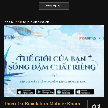
XEM THÊM
Please
login
to join discussion
Thiên Dụ Revelation Mobile: Khám