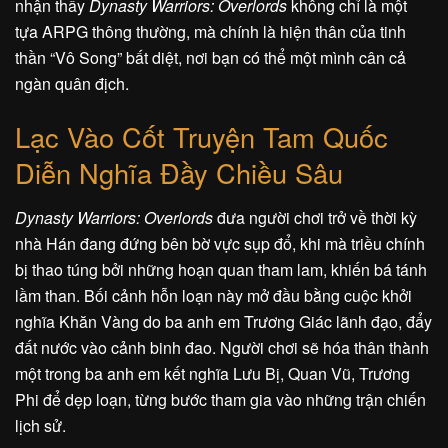
nhận thấy
Dynasty Warriors: Overlords
không chỉ là một
tựa ARPG thông thường, mà chính là hiện thân của tinh
thần “Vô Song” bất diệt, nơi bạn có thể một mình cân cả
ngàn quân địch.
Lạc Vào Cốt Truyện Tam Quốc
Diễn Nghĩa Đầy Chiều Sâu
Dynasty Warriors: Overlords
đưa người chơi trở về thời kỳ
nhà Hán đang đứng bên bờ vực sụp đổ, khi mà triều chính
bị thao túng bởi những hoạn quan tham lam, khiến bá tánh
lầm than. Bối cảnh hỗn loạn này mở đầu bằng cuộc khởi
nghĩa Khăn Vàng do ba anh em Trương Giác lãnh đạo, đẩy
đất nước vào cảnh binh đao. Người chơi sẽ hóa thân thành
một trong ba anh em kết nghĩa Lưu Bị, Quan Vũ, Trương
Phi để dẹp loạn, từng bước tham gia vào những trận chiến
lịch sử.