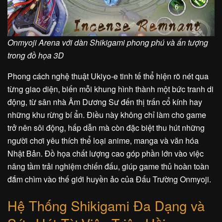
Onmyoji Arena với dàn Shikigami phong phú và ấn tượng
trong đồ họa 3D
Phong cách nghệ thuật Ukiyo-e tinh tế thể hiện rõ nét qua
từng giao diện, biến mỗi khung hình thành một bức tranh di
động, từ sân nhà Âm Dương Sư đến thị trấn cổ kính hay
những khu rừng bí ẩn. Điều này không chỉ làm cho game
trở nên sôi động, hấp dẫn mà còn đặc biệt thu hút những
người chơi yêu thích thể loại anime, manga và văn hóa
Nhật Bản. Đồ họa chất lượng cao góp phần lớn vào việc
nâng tầm trải nghiệm chiến đấu, giúp game thủ hoàn toàn
đắm chìm vào thế giới huyền ảo của Đấu Trường Onmyoji.
Hệ Thống Shikigami Đa Dạng và