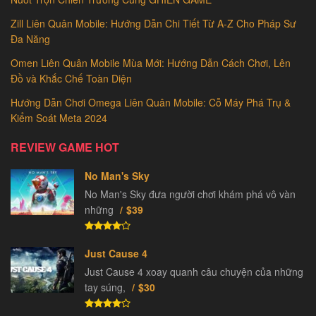
Zill Liên Quân Mobile: Hướng Dẫn Chi Tiết Từ A-Z Cho Pháp Sư
Đa Năng
Omen Liên Quân Mobile Mùa Mới: Hướng Dẫn Cách Chơi, Lên
Đồ và Khắc Chế Toàn Diện
Hướng Dẫn Chơi Omega Liên Quân Mobile: Cỗ Máy Phá Trụ &
Kiểm Soát Meta 2024
REVIEW GAME HOT
No Man's Sky
No Man's Sky đưa người chơi khám phá vô vàn
những
$39
Just Cause 4
Just Cause 4 xoay quanh câu chuyện của những
tay súng,
$30