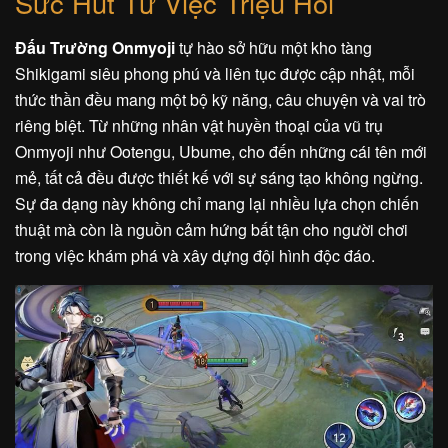
Sức Hút Từ Việc Triệu Hồi
Đấu Trường Onmyoji
tự hào sở hữu một kho tàng
Shikigami siêu phong phú và liên tục được cập nhật, mỗi
thức thần đều mang một bộ kỹ năng, câu chuyện và vai trò
riêng biệt. Từ những nhân vật huyền thoại của vũ trụ
Onmyoji như Ootengu, Ubume, cho đến những cái tên mới
mẻ, tất cả đều được thiết kế với sự sáng tạo không ngừng.
Sự đa dạng này không chỉ mang lại nhiều lựa chọn chiến
thuật mà còn là nguồn cảm hứng bất tận cho người chơi
trong việc khám phá và xây dựng đội hình độc đáo.