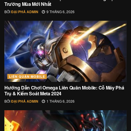
Trường Mùa Mới Nhất
BỞI
ĐẠI PHÁ ADMIN
9 THÁNG 6, 2026
LIÊN QUÂN MOBILE
Hướng Dẫn Chơi Omega Liên Quân Mobile: Cỗ Máy Phá
Trụ & Kiểm Soát Meta 2024
BỞI
ĐẠI PHÁ ADMIN
1 THÁNG 6, 2026