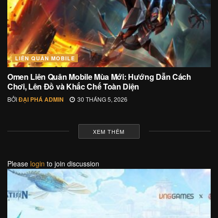
LIÊN QUÂN MOBILE
Omen Liên Quân Mobile Mùa Mới: Hướng Dẫn Cách
Chơi, Lên Đồ và Khắc Chế Toàn Diện
BỞI
ĐẠI PHÁ ADMIN
30 THÁNG 5, 2026
XEM THÊM
Please
login
to join discussion