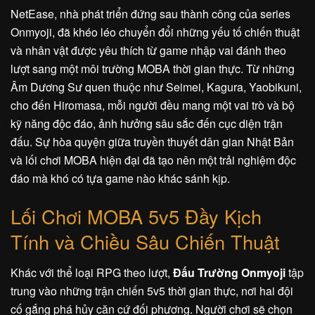
NetEase, nhà phát triển đứng sau thành công của series
Onmyoji, đã khéo léo chuyển đổi những yếu tố chiến thuật
và nhân vật được yêu thích từ game nhập vai đánh theo
lượt sang một môi trường MOBA thời gian thực. Từ những
Âm Dương Sư quen thuộc như Seimei, Kagura, Yaobikuni,
cho đến Hiromasa, mỗi người đều mang một vai trò và bộ
kỹ năng độc đáo, ảnh hưởng sâu sắc đến cục diện trận
đấu. Sự hòa quyện giữa truyền thuyết dân gian Nhật Bản
và lối chơi MOBA hiện đại đã tạo nên một trải nghiệm độc
đáo mà khó có tựa game nào khác sánh kịp.
Lối Chơi MOBA 5v5 Đầy Kịch
Tính và Chiều Sâu Chiến Thuật
Khác với thể loại RPG theo lượt,
Đấu Trường Onmyoji
tập
trung vào những trận chiến 5v5 thời gian thực, nơi hai đội
cố gắng phá hủy căn cứ đối phương. Người chơi sẽ chọn