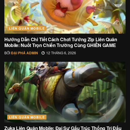
LIÊN QUÂN MOBILE
Hướng Dẫn Chi Tiết Cách Chơi Tướng Zip Liên Quân
Mobile: Nuốt Trọn Chiến Trường Cùng GHIỀN GAME
BỞI
ĐẠI PHÁ ADMIN
12 THÁNG 6, 2026
LIÊN QUÂN MOBILE
Zuka Liên Quân Mobile: Đại Sư Gấu Trúc Thống Trị Đấu