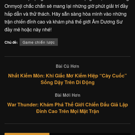
Onmyoji chắc chắn sẽ mang lại những giờ phút giải trí đầy
hấp dẫn và thử thách. Hãy sẵn sàng hòa mình vào những
trận chiến đỉnh cao và khám phá thế giới Âm Dương Sư
đầy mê hoặc này nhé!
Chủ đề:
Game chiến lược
Bài Cũ Hơn
Nhất Kiếm Môn: Khi Giấc Mơ Kiếm Hiệp “Cày Cuốc”
Sống Dậy Trên Di Động
Bài Mới Hơn
War Thunder: Khám Phá Thế Giới Chiến Đấu Giả Lập
Đỉnh Cao Trên Mọi Mặt Trận