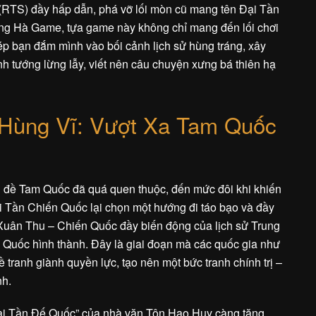
c (RTS) đầy hấp dẫn, phá vỡ lối mòn cũ mang tên Đại Tần
ồng Hà Game, tựa game này không chỉ mang đến lối chơi
hép bạn đắm mình vào bối cảnh lịch sử hùng tráng, xây
 tướng lừng lẫy, viết nên câu chuyện xưng bá thiên hạ
 Hùng Vĩ: Vượt Xa Tam Quốc
hủ đề Tam Quốc đã quá quen thuộc, đến mức đôi khi khiến
 Tần Chiến Quốc lại chọn một hướng đi táo bạo và đầy
ỳ Xuân Thu – Chiến Quốc đầy biến động của lịch sử Trung
Quốc hình thành. Đây là giai đoạn mà các quốc gia như
 tranh giành quyền lực, tạo nên một bức tranh chính trị –
nh.
Đại Tần Đế Quốc” của nhà văn Tôn Hạo Huy càng tăng