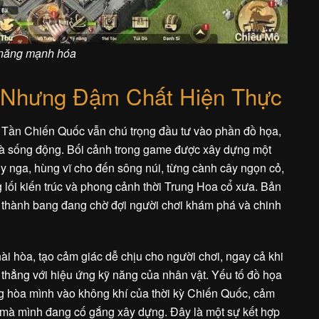
 năng mạnh hóa
 Nhưng Đậm Chất Hiện Thực
i Tần Chiến Quốc vẫn chú trọng đầu tư vào phần đồ họa,
à sống động. Bối cảnh trong game được xây dựng một
guy nga, hùng vĩ cho đến sông núi, từng cành cây ngọn cỏ,
 lối kiến trúc và phong cảnh thời Trung Hoa cổ xưa. Bản
n thành bang đang chờ đợi người chơi khám phá và chinh
i hòa, tạo cảm giác dễ chịu cho người chơi, ngay cả khi
 thẳng với hiệu ứng kỹ năng của nhân vật. Yếu tố đồ họa
g hòa mình vào không khí của thời kỳ Chiến Quốc, cảm
 mà mình đang cố gắng xây dựng. Đây là một sự kết hợp