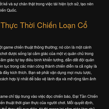
ết kế và sự chân thật trong việc tái hiện lịch sử, tạo nên
hiến Quốc.
 Thực Thời Chiến Loạn Cổ
t game chiến thuật thông thường; nó còn là một cánh
chơi được sống lại cảm giác của một vị quân chủ trong
Cảm giác tự tay điều binh khiển tướng, dẫn dắt đội quân
ên tục trong các màn công thành chiến diễn ra cả ngày là
à đầy kích thích. Bạn sẽ phải vận dụng mọi mưu lược,
 cách hợp lý nhất để bảo vệ lãnh địa và mở rộng tầm ảnh
ame chỉ tập trung vào việc đọc chiến báo, Đại Tần Chiến
n thuật thời gian thực của người chơi. Mỗi quyết định,
 thể thay đổi cục diện, từ đó mang lại cảm giác làm chủ