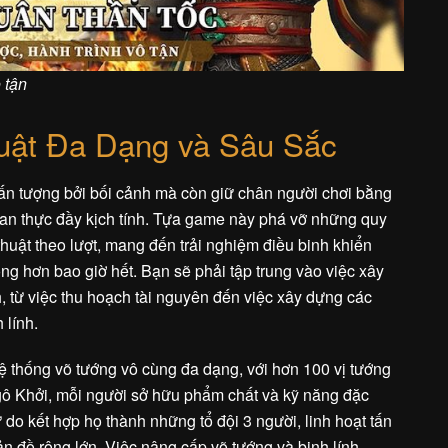
 tận
huật Đa Dạng và Sâu Sắc
ấn tượng bởi bối cảnh mà còn giữ chân người chơi bằng
 gian thực đầy kịch tính. Tựa game này phá vỡ những quy
thuật theo lượt, mang đến trải nghiệm điều binh khiển
óng hơn bao giờ hết. Bạn sẽ phải tập trung vào việc xây
h, từ việc thu hoạch tài nguyên đến việc xây dựng các
 lính.
 thống võ tướng vô cùng đa dạng, với hơn 100 vị tướng
gô Khởi, mỗi người sở hữu phẩm chất và kỹ năng đặc
ự do kết hợp họ thành những tổ đội 3 người, linh hoạt tấn
ản đồ rộng lớn. Việc nâng cấp võ tướng và binh lính