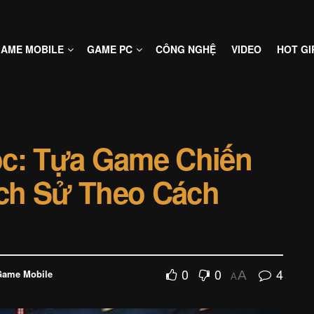
AME MOBILE
GAME PC
CÔNG NGHỆ
VIDEO
HOT GI
ốc: Tựa Game Chiến
Lịch Sử Theo Cách
0
0
4
Game Mobile
A
A