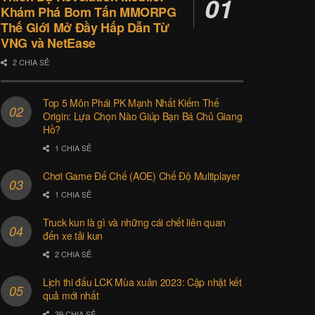
Khám Phá Bom Tấn MMORPG
Thế Giới Mở Đầy Hấp Dẫn Từ
VNG và NetEase
2 CHIA SẺ
Top 5 Môn Phái PK Mạnh Nhất Kiếm Thế
Origin: Lựa Chọn Nào Giúp Bạn Bá Chủ Giang
Hồ?
1 CHIA SẺ
Chơi Game Đế Chế (AOE) Chế Độ Multiplayer
1 CHIA SẺ
Truck kun là gì và những cái chết liên quan
đến xe tải kun
2 CHIA SẺ
Lịch thi đấu LCK Mùa xuân 2023: Cập nhật kết
quả mới nhất
39 CHIA SẺ