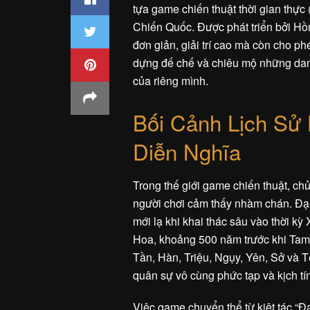
tựa game chiến thuật thời gian thự
Chiến Quốc. Được phát triển bởi H
đơn giản, giải trí cao mà còn cho p
dựng đế chế và chiêu mộ những danh
của riêng mình.
Bối Cảnh Lịch Sử
Diễn Nghĩa
Trong thế giới game chiến thuật, c
người chơi cảm thấy nhàm chán. Đại
mới lạ khi khai thác sâu vào thời k
Hoa, khoảng 500 năm trước khi Tam 
Tần, Hàn, Triệu, Ngụy, Yên, Sở và Tề
quân sự vô cùng phức tạp và kịch tí
Việc game chuyển thể từ kiệt tác “