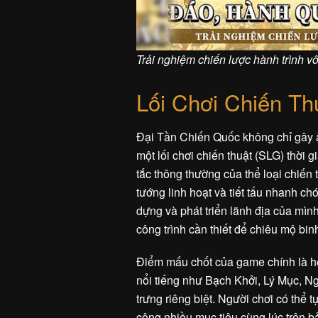
Trải nghiệm chiến lược hành trình vô
Lối Chơi Chiến T
Đại Tần Chiến Quốc không chỉ gây 
một lối chơi chiến thuật (SLG) thời
tắc thông thường của thể loại chiến 
tướng linh hoạt và tiết tấu nhanh ch
dựng và phát triển lãnh địa của mìn
công trình cần thiết để chiêu mộ binh
Điểm mấu chốt của game chính là hệ
nổi tiếng như Bạch Khởi, Lý Mục, N
trưng riêng biệt. Người chơi có thể t
công nhiều mục tiêu cùng lúc trên b