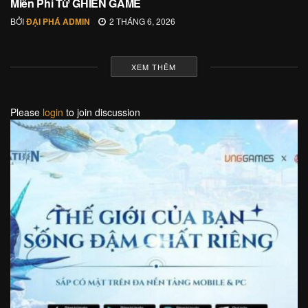
Miễn Phí Từ GHIỀN GAME
BỞI
ĐẠI PHÁ ADMIN
2 THÁNG 6, 2026
XEM THÊM
Please
login
to join discussion