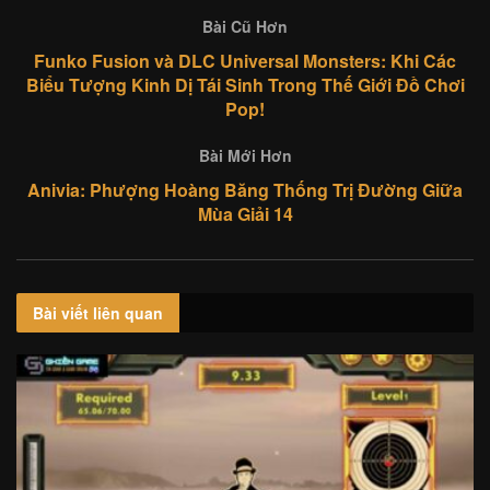
Bài Cũ Hơn
Funko Fusion và DLC Universal Monsters: Khi Các
Biểu Tượng Kinh Dị Tái Sinh Trong Thế Giới Đồ Chơi
Pop!
Bài Mới Hơn
Anivia: Phượng Hoàng Băng Thống Trị Đường Giữa
Mùa Giải 14
Bài viết
liên quan