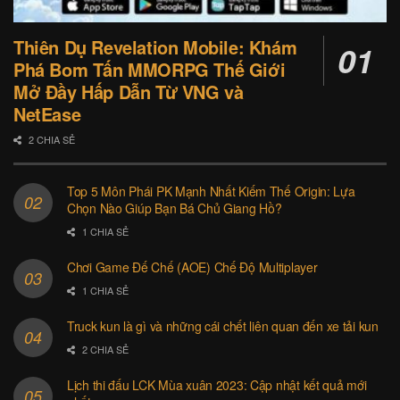
Thiên Dụ Revelation Mobile: Khám
Phá Bom Tấn MMORPG Thế Giới
Mở Đầy Hấp Dẫn Từ VNG và
NetEase
2 CHIA SẺ
Top 5 Môn Phái PK Mạnh Nhất Kiếm Thế Origin: Lựa
Chọn Nào Giúp Bạn Bá Chủ Giang Hồ?
1 CHIA SẺ
Chơi Game Đế Chế (AOE) Chế Độ Multiplayer
1 CHIA SẺ
Truck kun là gì và những cái chết liên quan đến xe tải kun
2 CHIA SẺ
Lịch thi đấu LCK Mùa xuân 2023: Cập nhật kết quả mới