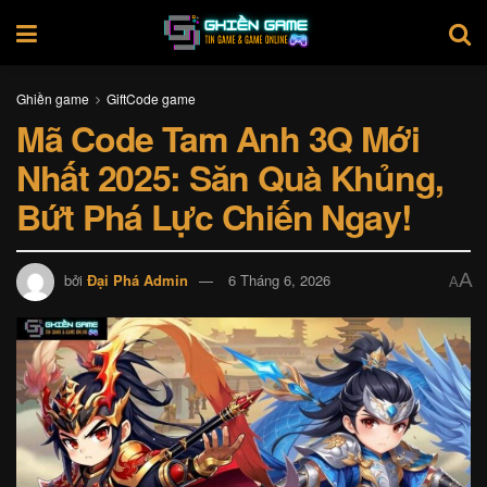
Ghiền game
GiftCode game
Mã Code Tam Anh 3Q Mới
Nhất 2025: Săn Quà Khủng,
Bứt Phá Lực Chiến Ngay!
A
bởi
Đại Phá Admin
6 Tháng 6, 2026
A