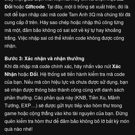
Đổi
hoặc
Giftcode
. Tại đây, một ô trống sẽ xuất hiện, đó là
nơi để bạn nhập các mã code Tam Anh 3Q mà chúng tôi đã
cung cấp ở trên. Hãy sao chép hoặc nhập thủ công từng
mã một, đảm bảo không có sai sót về ký tự hay khoảng
trắng. Việc nhập sai có thể khiến code không được công
nhận.
Bước 3: Xác nhận và nhận thưởng
Khi đã nhập mã code chính xác, hãy nhấn vào nút
Xác
Nhận
hoặc
Đổi
. Hệ thống sẽ tiến hành kiểm tra mã code
của bạn. Nếu mã còn hiệu lực và chưa được sử dụng, bạn
sẽ nhận được thông báo thành công cùng với danh sách
phần thưởng. Các phần quà này (KNB, Tiền Xu, Mảnh
Tướng, EXP…) sẽ được gửi trực tiếp vào hòm thư trong
game hoặc cộng thẳng vào kho tài nguyên của bạn. Đừng
quên kiểm tra hòm thư để đảm bảo không bỏ lỡ bất kỳ món
quà nào nhé!