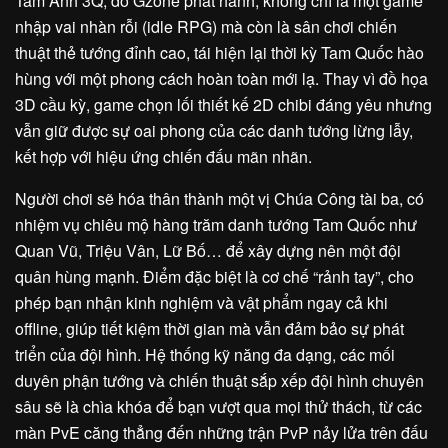
Tam Anh 3Q, do Gzone phát hành, không chỉ là một game
nhập vai nhàn rỗi (idle RPG) mà còn là sân chơi chiến
thuật thẻ tướng đỉnh cao, tái hiện lại thời kỳ Tam Quốc hào
hùng với một phong cách hoàn toàn mới lạ. Thay vì đồ họa
3D cầu kỳ, game chọn lối thiết kế 2D chibi đáng yêu nhưng
vẫn giữ được sự oai phong của các danh tướng lừng lẫy,
kết hợp với hiệu ứng chiến đấu mãn nhãn.
Người chơi sẽ hóa thân thành một vị Chúa Công tài ba, có
nhiệm vụ chiêu mộ hàng trăm danh tướng Tam Quốc như
Quan Vũ, Triệu Vân, Lữ Bố… để xây dựng nên một đội
quân hùng mạnh. Điểm đặc biệt là cơ chế “rảnh tay”, cho
phép bạn nhận kinh nghiệm và vật phẩm ngay cả khi
offline, giúp tiết kiệm thời gian mà vẫn đảm bảo sự phát
triển của đội hình. Hệ thống kỹ năng đa dạng, các mối
duyên phận tướng và chiến thuật sắp xếp đội hình chuyên
sâu sẽ là chìa khóa để bạn vượt qua mọi thử thách, từ các
màn PvE căng thẳng đến những trận PvP nảy lửa trên đấu