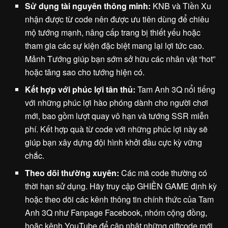
Sử dụng tài nguyên thông minh:
KNB và Tiền Xu
nhận được từ code nên được ưu tiên dùng để chiêu
mộ tướng mạnh, nâng cấp trang bị thiết yếu hoặc
tham gia các sự kiện đặc biệt mang lại lợi tức cao.
Mảnh Tướng giúp bạn sớm sở hữu các nhân vật “hot”
hoặc tăng sao cho tướng hiện có.
Kết hợp với phúc lợi tân thủ:
Tam Anh 3Q nổi tiếng
với những phúc lợi hào phóng dành cho người chơi
mới, bao gồm lượt quay vô hạn và tướng SSR miễn
phí. Kết hợp quà từ code với những phúc lợi này sẽ
giúp bạn xây dựng đội hình khởi đầu cực kỳ vững
chắc.
Theo dõi thường xuyên:
Các mã code thường có
thời hạn sử dụng. Hãy truy cập GHIỀN GAME định kỳ
hoặc theo dõi các kênh thông tin chính thức của Tam
Anh 3Q như Fanpage Facebook, nhóm cộng đồng,
hoặc kênh YouTube để cập nhật những giftcode mới