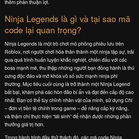
thêm phần thuận lợi.
Ninja Legends là gì và tại sao mã
code lại quan trọng?
Ninja Legends là một trò chơi mô phỏng phiêu lưu trên
Roblox, nơi người chơi hóa thân thành một ninja tập sự, trải
qua quá trình huấn luyện khắc nghiệt, chiến đấu với các
boss mạnh mẽ, thu thập những người bạn đồng hành là thú
cưng độc đáo và mở khóa vô số sức mạnh ninja phi
thường. Mục tiêu cuối cùng là trở thành một Ninja Legend
bất bại, khám phá các hòn đảo bí ẩn và đạt đến cấp độ cao
nhất. Bạn có thể tùy chỉnh nhân vật của mình, sử dụng Chi
– đơn vị tiền tệ chính trong game – để nâng cấp kỹ năng,
và thậm chí thực hiện “tái sinh” để nhận được những phần
thưởng giá trị hơn.
Trong hành trình đầy thử thách đó, các mã code Ninja