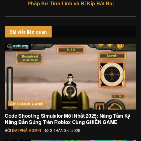
Pháp Sư Tinh Linh và Bí Kíp Bất Bại
Bài viết
liên quan
GIFTCODE GAME
Code Shooting Simulator Mới Nhất 2025: Nâng Tầm Kỹ
Năng Bắn Súng Trên Roblox Cùng GHIỀN GAME
BỞI
ĐẠI PHÁ ADMIN
2 THÁNG 6, 2026