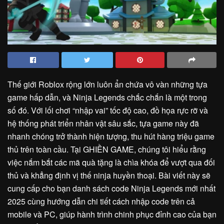
Thế giới Roblox rộng lớn luôn ẩn chứa vô vàn những tựa
game hấp dẫn, và Ninja Legends chắc chắn là một trong
số đó. Với lối chơi “nhập vai” tốc độ cao, đồ họa rực rỡ và
hệ thống phát triển nhân vật sâu sắc, tựa game này đã
nhanh chóng trở thành hiện tượng, thu hút hàng triệu game
thủ trên toàn cầu. Tại GHIỀN GAME, chúng tôi hiểu rằng
việc nắm bắt các mã quà tặng là chìa khóa để vượt qua đối
thủ và khẳng định vị thế ninja huyền thoại. Bài viết này sẽ
cung cấp cho bạn danh sách code Ninja Legends mới nhất
2025 cùng hướng dẫn chi tiết cách nhập code trên cả
mobile và PC, giúp hành trình chinh phục đỉnh cao của bạn