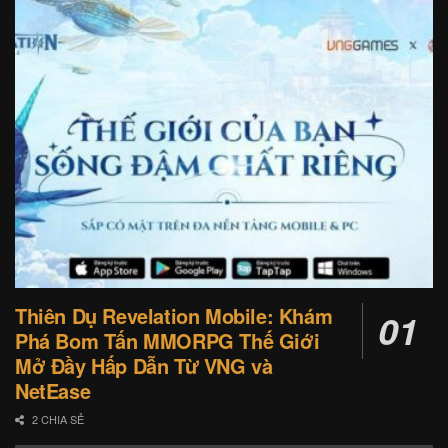
Thiên Dụ Revelation Mobile: Khám
Phá Bom Tấn MMORPG Thế Giới
Mở Đầy Hấp Dẫn Từ VNG và
NetEase
2 CHIA SẺ