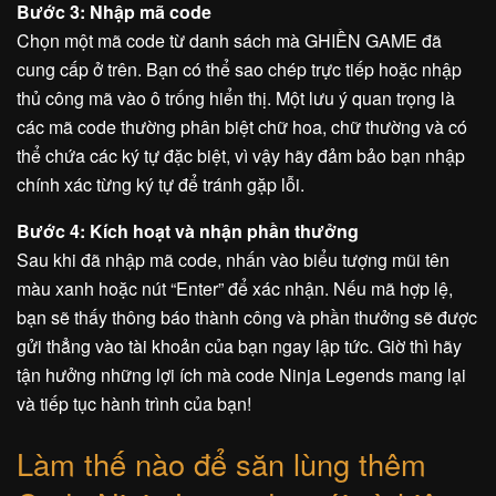
Bước 3: Nhập mã code
Chọn một mã code từ danh sách mà GHIỀN GAME đã
cung cấp ở trên. Bạn có thể sao chép trực tiếp hoặc nhập
thủ công mã vào ô trống hiển thị. Một lưu ý quan trọng là
các mã code thường phân biệt chữ hoa, chữ thường và có
thể chứa các ký tự đặc biệt, vì vậy hãy đảm bảo bạn nhập
chính xác từng ký tự để tránh gặp lỗi.
Bước 4: Kích hoạt và nhận phần thưởng
Sau khi đã nhập mã code, nhấn vào biểu tượng mũi tên
màu xanh hoặc nút “Enter” để xác nhận. Nếu mã hợp lệ,
bạn sẽ thấy thông báo thành công và phần thưởng sẽ được
gửi thẳng vào tài khoản của bạn ngay lập tức. Giờ thì hãy
tận hưởng những lợi ích mà code Ninja Legends mang lại
và tiếp tục hành trình của bạn!
Làm thế nào để săn lùng thêm