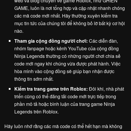
web và blog chuyên về game Roblox, như GHIỀN
GAME, luôn là nơi tổng hợp và cập nhật nhanh chóng
các mã code mới nhất. Hãy thường xuyên kiểm tra
mục tin tức của chúng tôi để không bỏ lỡ bất kỳ cơ hội
nào.
Tham gia cộng đồng người chơi:
Các diễn đàn,
nhóm fanpage hoặc kênh YouTube của cộng đồng
Ninja Legends thường có những người chơi chia sẻ
code mới ngay khi chúng vừa được phát hành. Việc
hòa mình vào cộng đồng sẽ giúp bạn nhận được
thông tin sớm nhất.
Kiểm tra trang game trên Roblox:
Đôi khi, nhà phát
triển cũng có thể đăng tải code mới trực tiếp trong
phần mô tả hoặc bình luận của trang game Ninja
Legends trên Roblox.
Hãy luôn nhớ rằng các mã code có thể hết hạn mà không