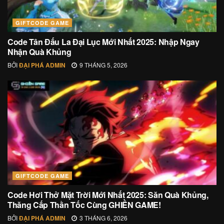
GIFTCODE GAME
Code Tân Đấu La Đại Lục Mới Nhất 2025: Nhập Ngay
Nhận Quà Khủng
BỞI
ĐẠI PHÁ ADMIN
9 THÁNG 5, 2026
GIFTCODE GAME
Code Hơi Thở Mặt Trời Mới Nhất 2025: Săn Quà Khủng,
Thăng Cấp Thần Tốc Cùng GHIỀN GAME!
BỞI
ĐẠI PHÁ ADMIN
3 THÁNG 6, 2026