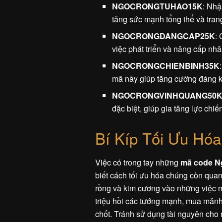
NGOCRONGTUHAO15K
: Nhậ
tăng sức mạnh tổng thể và trang
NGOCRONGDANGCAP25K
:
việc phát triển và nâng cấp nhân
NGOCRONGCHIENBINH35K
mã này giúp tăng cường đáng k
NGOCRONGVINHQUANG50
đặc biệt, giúp gia tăng lực chi
Bí Kíp Tối Ưu Hóa
Việc có trong tay những
mã code N
biết cách tối ưu hóa chúng còn quan
rồng và kim cương vào những việc m
triệu hồi các tướng mạnh, mua mản
chốt. Tránh sử dụng tài nguyên cho n