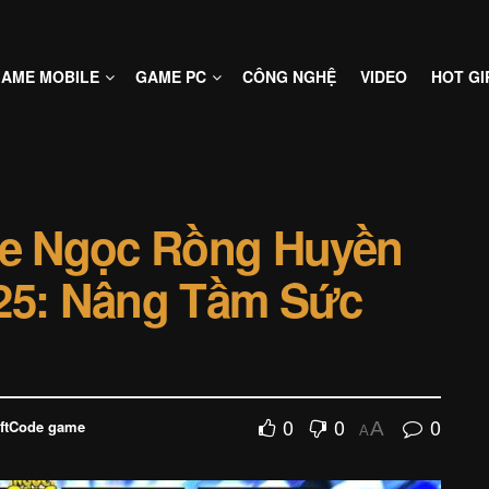
AME MOBILE
GAME PC
CÔNG NGHỆ
VIDEO
HOT GI
e Ngọc Rồng Huyền
025: Nâng Tầm Sức
0
0
0
iftCode game
A
A