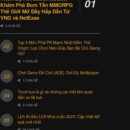
Khám Phá Bom Tấn MMORPG
Thế Giới Mở Đầy Hấp Dẫn Từ
VNG và NetEase
2 CHIA SẺ
Top 5 Môn Phái PK Mạnh Nhất Kiếm Thế
Origin: Lựa Chọn Nào Giúp Bạn Bá Chủ Giang
Hồ?
1 CHIA SẺ
Chơi Game Đế Chế (AOE) Chế Độ Multiplayer
1 CHIA SẺ
Truck kun là gì và những cái chết liên quan
đến xe tải kun
2 CHIA SẺ
Lịch thi đấu LCK Mùa xuân 2023: Cập nhật kết
quả mới nhất
39 CHIA SẺ