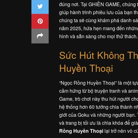
đúng nơi. Tại GHIỀN GAME, chúng tôi
giúp hành trình phiêu lưu của bạn 
chúng ta sẽ cùng khám phá danh s
năm 2025, hứa hẹn mang đến những 
hình và sẵn sàng cho mọi thử thách.
Sức Hút Không Th
Huyền Thoại
“Ngọc Rồng Huyền Thoại” là một tựa
cảm hứng từ bộ truyện tranh và ani
Game, trò chơi này thu hút người ch
hệ thống hơn 60 tướng chia thành nhi
giới của Goku và những người bạn. 
và trang bị tối ưu là chìa khóa để g
Rồng Huyền Thoại
lại trở nên vô 