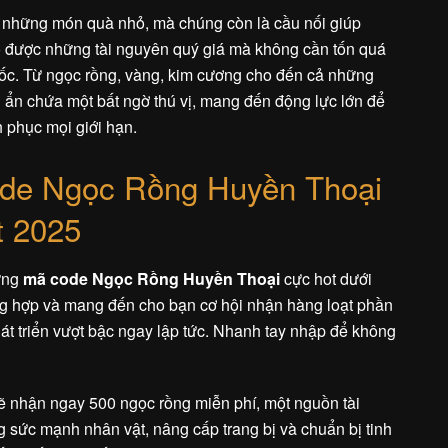
à những món quà nhỏ, mà chúng còn là cầu nối giúp
ó được những tài nguyên quý giá mà không cần tốn quá
uốc. Từ ngọc rồng, vàng, kim cương cho đến cả những
ẩn chứa một bất ngờ thú vị, mang đến động lực lớn để
 phục mọi giới hạn.
de Ngọc Rồng Huyền Thoại
t 2025
ững
mã code Ngọc Rồng Huyền Thoại
cực hot dưới
ng hợp và mang đến cho bạn cơ hội nhận hàng loạt phần
hát triển vượt bậc ngay lập tức. Nhanh tay nhập để không
ẽ nhận ngay 500 ngọc rồng miễn phí, một nguồn tài
 sức mạnh nhân vật, nâng cấp trang bị và chuẩn bị tinh