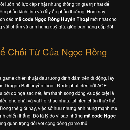
 luôn nỗ lực cập nhật những thông tin giá trị nhất để
thêm phần kịch tính và đầy ắp phần thưởng. Hôm nay,
ách các
mã code Ngọc Rồng Huyền Thoại
mới nhất cho
vật phẩm và anh hùng quý giá, giúp bạn nâng cấp đội
ể Chối Từ Của Ngọc Rồng
 game chiến thuật đấu tướng đình đám trên di động, lấy
me Dragon Ball huyền thoại. Được phát triển bởi ACE
ơi bởi đồ họa sắc nét, âm thanh sống động và đặc biệt là
ều phe phái và vai trò khác nhau, tái hiện chân thực thế
Trong thế giới này, việc sở hữu những anh hùng mạnh mẽ
iành chiến thắng. Đó là lý do vì sao những
mã code Ngọc
cùng quan trọng đối với cộng đồng game thủ.