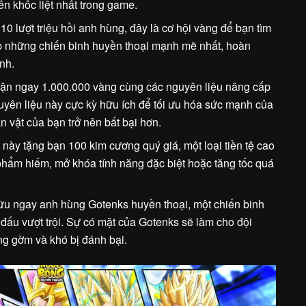
ến khốc liệt nhất trong game.
 10 lượt triệu hồi anh hùng, đây là cơ hội vàng để bạn tìm
p những chiến binh huyền thoại mạnh mẽ nhất, hoàn
nh.
hận ngay 1.000.000 vàng cùng các nguyên liệu nâng cấp
guyên liệu này cực kỳ hữu ích để tối ưu hóa sức mạnh của
n vật của bạn trở nên bất bại hơn.
 này tặng bạn 100 kim cương quý giá, một loại tiền tệ cao
hẩm hiếm, mở khóa tính năng đặc biệt hoặc tăng tốc quá
ữu ngay anh hùng Gotenks huyền thoại, một chiến binh
đấu vượt trội. Sự có mặt của Gotenks sẽ làm cho đội
ng gờm và khó bị đánh bại.