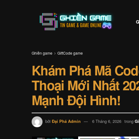
G
Ghiền game
GiftCode game
Khám Phá Mã Cod
Thoại Mới Nhất 2
Mạnh Đội Hình!
bởi
Đại Phá Admin
6 Tháng 6, 2026
trong
G