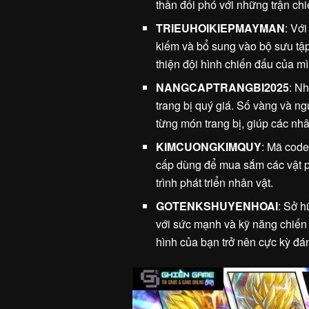
thần đối phó với những trận chi
TRIEUHOIKIEPMAYMAN
: Với
kiếm và bổ sung vào bộ sưu tậ
thiện đội hình chiến đấu của mì
NANGCAPTRANGBI2025
: N
trang bị quý giá. Số vàng và n
từng món trang bị, giúp các nhâ
KIMCUONGKIMQUY
: Mã code
cấp dùng để mua sắm các vật p
trình phát triển nhân vật.
GOTENKSHUYENHOAI
: Sở h
với sức mạnh và kỹ năng chiến 
hình của bạn trở nên cực kỳ đá