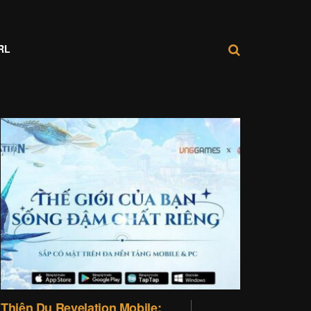
RL
Thiên Dụ Revelation Mobile: