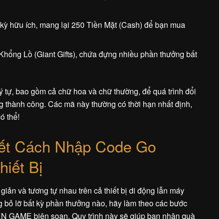
 kỳ hữu ích, mang lại 250 Tiền Mặt (Cash) để bạn mua
hổng Lồ (Giant Gifts), chứa đựng nhiều phần thưởng bất
tự, bao gồm cả chữ hoa và chữ thường, để quá trình đổi
g thành công. Các mã này thường có thời hạn nhất định,
ó thể!
ết Cách Nhập Code Go
hiết Bị
 giản và tương tự nhau trên cả thiết bị di động lẫn máy
 bỏ lỡ bất kỳ phần thưởng nào, hãy làm theo các bước
ỀN GAME biên soạn. Quy trình này sẽ giúp bạn nhận quà