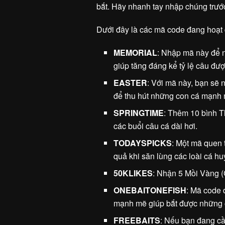
bắt. Hãy nhanh tay nhập chúng trướ
Dưới đây là các mã code đang hoạt
MEMORIAL
: Nhập mã này để 
giúp tăng đáng kể tỷ lệ câu đư
EASTER
: Với mã này, bạn sẽ 
để thu hút những con cá mạnh
SPRINGTIME
: Thêm 10 bình T
các buổi câu cá dài hơi.
TODAYSPICKS
: Một mã quen 
quả khi săn lùng các loài cá hu
50KLIKES
: Nhận 5 Mồi Vàng (Go
ONEBAITONEFISH
: Mã code 
mạnh mẽ giúp bắt được những co
FREEBAITS
: Nếu bạn đang cầ