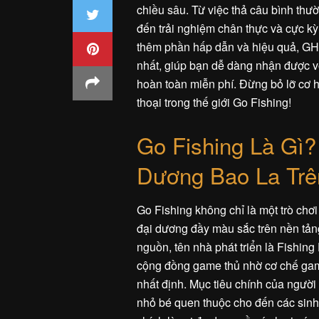
chiều sâu. Từ việc thả câu bình thư
đến trải nghiệm chân thực và cực kỳ
thêm phần hấp dẫn và hiệu quả, 
nhất, giúp bạn dễ dàng nhận được vô 
hoàn toàn miễn phí. Đừng bỏ lỡ cơ h
thoại trong thế giới Go Fishing!
Go Fishing Là Gì?
Dương Bao La Trê
Go Fishing không chỉ là một trò chơi
đại dương đầy màu sắc trên nền tảng
nguồn, tên nhà phát triển là Fishi
cộng đồng game thủ nhờ cơ chế game
nhất định. Mục tiêu chính của người 
nhỏ bé quen thuộc cho đến các sinh 