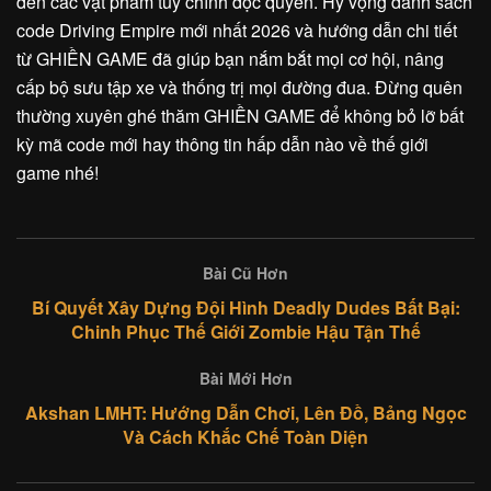
đến các vật phẩm tùy chỉnh độc quyền. Hy vọng danh sách
code Driving Empire mới nhất 2026 và hướng dẫn chi tiết
từ GHIỀN GAME đã giúp bạn nắm bắt mọi cơ hội, nâng
cấp bộ sưu tập xe và thống trị mọi đường đua. Đừng quên
thường xuyên ghé thăm GHIỀN GAME để không bỏ lỡ bất
kỳ mã code mới hay thông tin hấp dẫn nào về thế giới
game nhé!
Bài Cũ Hơn
Bí Quyết Xây Dựng Đội Hình Deadly Dudes Bất Bại:
Chinh Phục Thế Giới Zombie Hậu Tận Thế
Bài Mới Hơn
Akshan LMHT: Hướng Dẫn Chơi, Lên Đồ, Bảng Ngọc
Và Cách Khắc Chế Toàn Diện