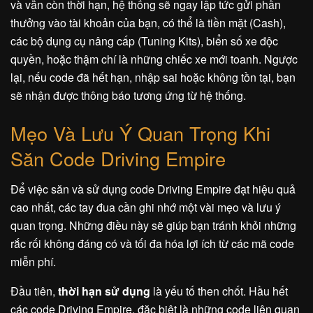
và vẫn còn thời hạn, hệ thống sẽ ngay lập tức gửi phần
thưởng vào tài khoản của bạn, có thể là tiền mặt (Cash),
các bộ dụng cụ nâng cấp (Tuning Kits), biển số xe độc
quyền, hoặc thậm chí là những chiếc xe mới toanh. Ngược
lại, nếu code đã hết hạn, nhập sai hoặc không tồn tại, bạn
sẽ nhận được thông báo tương ứng từ hệ thống.
Mẹo Và Lưu Ý Quan Trọng Khi
Săn Code Driving Empire
Để việc săn và sử dụng code Driving Empire đạt hiệu quả
cao nhất, các tay đua cần ghi nhớ một vài mẹo và lưu ý
quan trọng. Những điều này sẽ giúp bạn tránh khỏi những
rắc rối không đáng có và tối đa hóa lợi ích từ các mã code
miễn phí.
Đầu tiên,
thời hạn sử dụng
là yếu tố then chốt. Hầu hết
các code Driving Empire, đặc biệt là những code liên quan