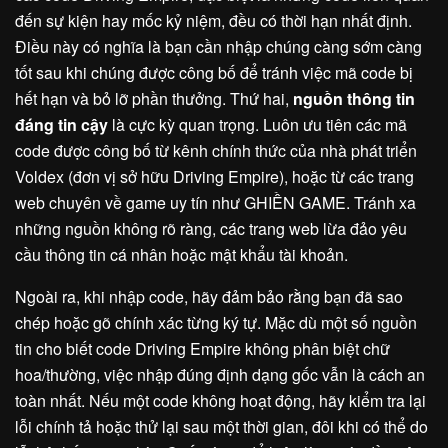
đến sự kiện hay mốc kỷ niệm, đều có thời hạn nhất định.
Điều này có nghĩa là bạn cần nhập chúng càng sớm càng
tốt sau khi chúng được công bố để tránh việc mã code bị
hết hạn và bỏ lỡ phần thưởng. Thứ hai,
nguồn thông tin
đáng tin cậy
là cực kỳ quan trọng. Luôn ưu tiên các mã
code được công bố từ kênh chính thức của nhà phát triển
Voldex (đơn vị sở hữu Driving Empire), hoặc từ các trang
web chuyên về game uy tín như GHIỀN GAME. Tránh xa
những nguồn không rõ ràng, các trang web lừa đảo yêu
cầu thông tin cá nhân hoặc mật khẩu tài khoản.
Ngoài ra, khi nhập code, hãy đảm bảo rằng bạn đã sao
chép hoặc gõ chính xác từng ký tự. Mặc dù một số nguồn
tin cho biết code Driving Empire không phân biệt chữ
hoa/thường, việc nhập đúng định dạng gốc vẫn là cách an
toàn nhất. Nếu một code không hoạt động, hãy kiểm tra lại
lỗi chính tả hoặc thử lại sau một thời gian, đôi khi có thể do