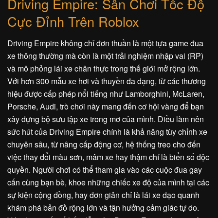
Driving Empire: Sân Chơi Tốc Độ
Cực Đỉnh Trên Roblox
Driving Empire không chỉ đơn thuần là một tựa game đua
xe thông thường mà còn là một trải nghiệm nhập vai (RP)
và mô phỏng lái xe chân thực trong thế giới mở rộng lớn.
Với hơn 300 mẫu xe hơi và thuyền đa dạng, từ các thương
hiệu được cấp phép nổi tiếng như Lamborghini, McLaren,
Porsche, Audi, trò chơi này mang đến cơ hội vàng để bạn
xây dựng bộ sưu tập xe trong mơ của mình. Điều làm nên
sức hút của Driving Empire chính là khả năng tùy chỉnh xe
chuyên sâu, từ nâng cấp động cơ, hệ thống treo cho đến
việc thay đổi màu sơn, mâm xe hay thậm chí là biển số độc
quyền. Người chơi có thể tham gia vào các cuộc đua gay
cấn cùng bạn bè, khoe những chiếc xe độ của mình tại các
sự kiện cộng đồng, hay đơn giản chỉ là lái xe dạo quanh
khám phá bản đồ rộng lớn và tận hưởng cảm giác tự do.