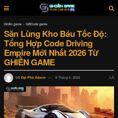
Ghiền game
GiftCode game
Săn Lùng Kho Báu Tốc Độ:
Tổng Hợp Code Driving
Empire Mới Nhất 2026 Từ
GHIỀN GAME
A
bởi
Đại Phá Admin
8 Tháng 6, 2026
A