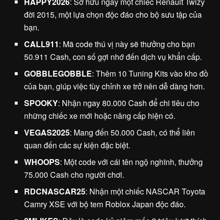
HAPPY2026
: Sở hữu ngay một chiếc Renault Twizy
đời 2015, một lựa chọn độc đáo cho bộ sưu tập của
bạn.
CALL911
: Mã code thú vị này sẽ thưởng cho bạn
50.911 Cash, con số gợi nhớ đến dịch vụ khẩn cấp.
GOBBLEGOBBLE
: Thêm 10 Tuning Kits vào kho đồ
của bạn, giúp việc tùy chỉnh xe trở nên dễ dàng hơn.
SPOOKY
: Nhận ngay 80.000 Cash để chi tiêu cho
những chiếc xe mới hoặc nâng cấp hiện có.
VEGAS2025
: Mang đến 50.000 Cash, có thể liên
quan đến các sự kiện đặc biệt.
WHOOPS
: Một code với cái tên ngộ nghĩnh, thưởng
75.000 Cash cho người chơi.
RDCNASCAR25
: Nhận một chiếc NASCAR Toyota
Camry XSE với bộ tem Roblox Japan độc đáo.