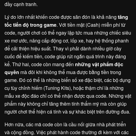
đầy cạnh tranh.
Lý do lớn nhất khiến code được săn đón là khả năng
tăng
tốc tiến độ trong game
. Với tiền mặt (Cash) miễn phí từ
code, người chơi có thể ngay lập tức mua những chiếc siêu
xe mơ ước, nâng cấp động cơ, lốp xe, hay hệ thống phanh
để cải thiện hiệu suất. Thay vì phải dành nhiều giờ cày
cuốc để kiếm tiền, code giúp rút ngắn quá trình này đáng
kể. Thứ hai, code còn mang đến
những vật phẩm độc
quyền
mà đôi khi không thể mua được bằng tiền trong
game. Đó có thể là những biển số xe đặc biệt, các bộ dụng
cụ tùy chỉnh hiếm (Tuning Kits), hoặc thậm chí là những
mẫu xe độc đáo chỉ có thể nhận được qua code. Những vật
phẩm này không chỉ tăng thêm tính thẩm mỹ mà còn giúp
người chơi thể hiện cá tính và sự khác biệt trên đường đua.
Hơn nữa, các mã code còn là cầu nối giữa nhà phát triển
và cộng đồng. Việc phát hành code thường đi kèm với các