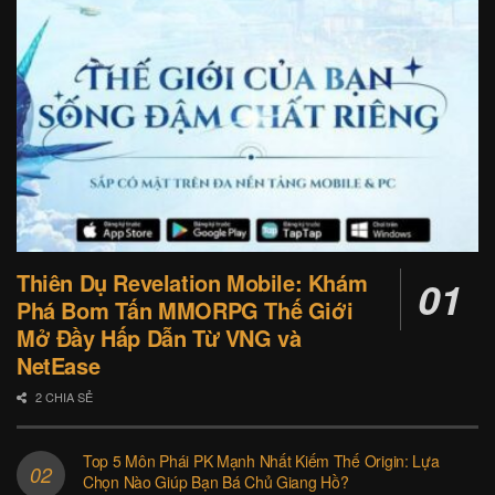
Thiên Dụ Revelation Mobile: Khám
Phá Bom Tấn MMORPG Thế Giới
Mở Đầy Hấp Dẫn Từ VNG và
NetEase
2 CHIA SẺ
Top 5 Môn Phái PK Mạnh Nhất Kiếm Thế Origin: Lựa
Chọn Nào Giúp Bạn Bá Chủ Giang Hồ?