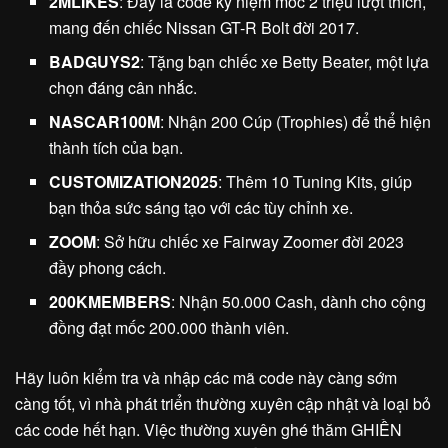
2MLIKES
: Đây là code kỷ niệm mốc 2 triệu lượt thích,
mang đến chiếc Nissan GT-R Bolt đời 2017.
BADGUYS2
: Tặng bạn chiếc xe Betty Beater, một lựa
chọn đáng cân nhắc.
NASCAR100M
: Nhận 200 Cúp (Trophies) để thể hiện
thành tích của bạn.
CUSTOMIZATION2025
: Thêm 10 Tuning Kits, giúp
bạn thỏa sức sáng tạo với các tùy chỉnh xe.
ZOOM
: Sở hữu chiếc xe Fairway Zoomer đời 2023
đầy phong cách.
200KMEMBERS
: Nhận 50.000 Cash, dành cho cộng
đồng đạt mốc 200.000 thành viên.
Hãy luôn kiểm tra và nhập các mã code này càng sớm
càng tốt, vì nhà phát triển thường xuyên cập nhật và loại bỏ
các code hết hạn. Việc thường xuyên ghé thăm GHIỀN