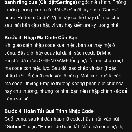
bánh răng cưa (Cài đặt/Settings)
ở góc màn hình. Thông
thường, trong menu cài đặt sẽ có một tùy chọn “Codes”
hoặc “Redeem Code”. Vị trí này có thể thay đổi một chút
sau mỗi bản cập nhật, vì vậy hãy kiểm tra kỹ lưỡng nhé.
Bước 3: Nhập Mã Code Của Bạn
Khi giao diện nhập code xuất hiện, bạn sẽ thấy một ô
trống. Bây giờ, hãy quay lại danh sách code Driving
Empire đã được GHIỀN GAME tổng hợp ở trên, chọn một
mã code còn hiệu lực. Sau đó, sao chép và dán (hoặc
nhập trực tiếp) mã code vào ô trống. Một mẹo nhỏ là các
mã code Driving Empire thường không phân biệt chữ hoa
hay chữ thường, nhưng tốt nhất bạn nên nhập chính xác để
tránh sai sót.
Bước 4: Hoàn Tất Quá Trình Nhập Code
Cuối cùng, sau khi đã nhập mã code, hãy nhấn vào nút
“Submit”
hoặc
“Enter”
để hoàn tất. Nếu mã code hợp lệ