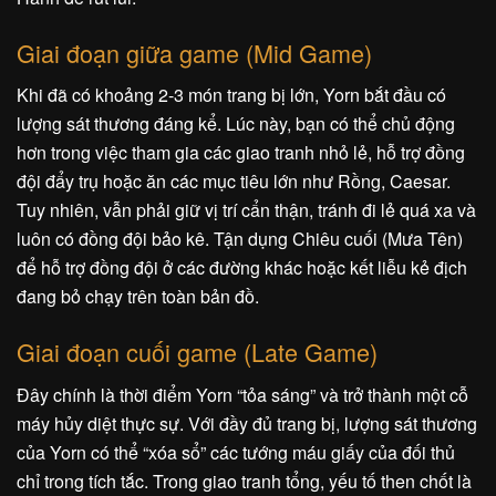
Giai đoạn giữa game (Mid Game)
Khi đã có khoảng 2-3 món trang bị lớn, Yorn bắt đầu có
lượng sát thương đáng kể. Lúc này, bạn có thể chủ động
hơn trong việc tham gia các giao tranh nhỏ lẻ, hỗ trợ đồng
đội đẩy trụ hoặc ăn các mục tiêu lớn như Rồng, Caesar.
Tuy nhiên, vẫn phải giữ vị trí cẩn thận, tránh đi lẻ quá xa và
luôn có đồng đội bảo kê. Tận dụng Chiêu cuối (Mưa Tên)
để hỗ trợ đồng đội ở các đường khác hoặc kết liễu kẻ địch
đang bỏ chạy trên toàn bản đồ.
Giai đoạn cuối game (Late Game)
Đây chính là thời điểm Yorn “tỏa sáng” và trở thành một cỗ
máy hủy diệt thực sự. Với đầy đủ trang bị, lượng sát thương
của Yorn có thể “xóa sổ” các tướng máu giấy của đối thủ
chỉ trong tích tắc. Trong giao tranh tổng, yếu tố then chốt là