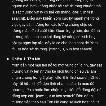
nguồn mới hơn không nhắc tới “sát thương chuẩn” mà
là sát thương vật lý có thể chí mạng [cite: 5 in first
search]). Điều này khiến Yorn cực kỳ mạnh mẽ trong
việc gây sát thương lên các tướng chống chịu có
lượng máu lớn ở cuối trận. Quan trọng hơn, đòn đánh
thường tiếp theo sau khi dùng kỹ năng sẽ kích hoạt
nội tại ngay lập tức, đây là cơ chế then chốt để Yorn
tối ưu hóa sát thương. [cite: 1, 3, 5 in first search]
Chiêu 1: Tên Nổ
Yorn bắn một mũi tên nổ tới một vùng chỉ định, gây sát
thương vật lý lên những kẻ địch trúng chiêu và làm
chậm chúng trong 2 giây. [cite: 5 in first search] Chiêu
này rất hữu ích để dọn lính nhanh, cấu rỉa máu đối
phương từ xa hoặc làm chậm mục tiêu để đồng đội dễ
dàng tiếp cận. [cite: 1, 3 in first search] Đòn đánh
thường tiếp theo sau Tên Nổ cũng sẽ kích hoạt nội tại