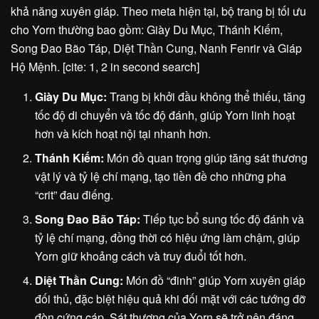
khả năng xuyên giáp. Theo meta hiện tại, bộ trang bị tối ưu
cho Yorn thường bao gồm: Giày Du Mục, Thánh Kiếm,
Song Đao Bão Táp, Diệt Thần Cung, Nanh Fenrir và Giáp
Hộ Mệnh. [cite: 1, 2 in second search]
Giày Du Mục:
Trang bị khởi đầu không thể thiếu, tăng
tốc độ di chuyển và tốc độ đánh, giúp Yorn linh hoạt
hơn và kích hoạt nội tại nhanh hơn.
Thánh Kiếm:
Món đồ quan trọng giúp tăng sát thương
vật lý và tỷ lệ chí mạng, tạo tiền đề cho những pha
“crit” đau điếng.
Song Đao Bão Táp:
Tiếp tục bổ sung tốc độ đánh và
tỷ lệ chí mạng, đồng thời có hiệu ứng làm chậm, giúp
Yorn giữ khoảng cách và truy đuổi tốt hơn.
Diệt Thần Cung:
Món đồ “đinh” giúp Yorn xuyên giáp
đối thủ, đặc biệt hiệu quả khi đối mặt với các tướng đỡ
đòn cứng cáp. Sát thương của Yorn sẽ trở nên đáng