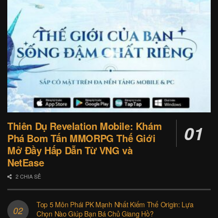
Thiên Dụ Revelation Mobile: Khám
Phá Bom Tấn MMORPG Thế Giới
Mở Đầy Hấp Dẫn Từ VNG và
NetEase
2 CHIA SẺ
Top 5 Môn Phái PK Mạnh Nhất Kiếm Thế Origin: Lựa
Chọn Nào Giúp Bạn Bá Chủ Giang Hồ?