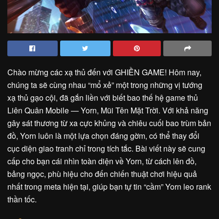
Chào mừng các xạ thủ đến với GHIỀN GAME! Hôm nay,
chúng ta sẽ cùng nhau “mổ xẻ” một trong những vị tướng
xạ thủ gạo cội, đã gắn liền với biết bao thế hệ game thủ
Liên Quân Mobile — Yorn, Mũi Tên Mặt Trời. Với khả năng
gây sát thương từ xa cực khủng và chiêu cuối bao trùm bản
đồ, Yorn luôn là một lựa chọn đáng gờm, có thể thay đổi
cục diện giao tranh chỉ trong tích tắc. Bài viết này sẽ cung
cấp cho bạn cái nhìn toàn diện về Yorn, từ cách lên đồ,
bảng ngọc, phù hiệu cho đến chiến thuật chơi hiệu quả
nhất trong meta hiện tại, giúp bạn tự tin “cầm” Yorn leo rank
thần tốc.