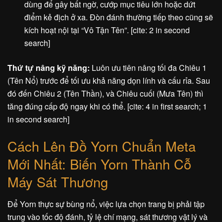
dùng để gây bất ngờ, cướp mục tiêu lớn hoặc dứt
điểm kẻ địch ở xa. Đòn đánh thường tiếp theo cũng sẽ
kích hoạt nội tại “Vô Tận Tên”. [cite: 2 in second
search]
Thứ tự nâng kỹ năng:
Luôn ưu tiên nâng tối đa Chiêu 1
(Tên Nổ) trước để tối ưu khả năng dọn lính và cấu rỉa. Sau
đó đến Chiêu 2 (Tên Thần), và Chiêu cuối (Mưa Tên) thì
tăng đúng cấp độ ngay khi có thể. [cite: 4 in first search; 1
in second search]
Cách Lên Đồ Yorn Chuẩn Meta
Mới Nhất: Biến Yorn Thành Cỗ
Máy Sát Thương
Để Yorn thực sự bùng nổ, việc lựa chọn trang bị phải tập
trung vào tốc độ đánh, tỷ lệ chí mạng, sát thương vật lý và