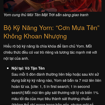
Yorn cung thủ Mũi Tên Mặt Trời sẵn sàng giao tranh
Bộ Kỹ Năng Yorn: “Cơn Mưa Tên”
Không Khoan Nhượng
Hiểu rõ bộ kỹ năng là chìa khóa để làm chủ Yorn. Mỗi
chiêu thức đều có vai trò riêng và tương tác mạnh mẽ với
nội tại của anh.
Nội tại: Vô Tận Tên
Sau mỗi 5 đòn đánh thường liên tiếp hoặc sau khi sử
dụng bất kỳ kỹ năng nào, Yorn sẽ bắn ra 7 mũi tên liên
hoàn từ xa. [cite: 1, 5 in first search; 1 in second
search] Mỗi mũi tên gây sát thương vật lý và biến 1%
máu tối đa của mục tiêu thành sát thương chuẩn
(không thể chí mạng trong bản gốc, nhưng một số