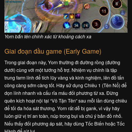
Yorn bắn tên chính xác từ khoảng cách xa
Giai đoạn đầu game (Early Game)
Trong giai đoạn này, Yorn thường đi đường rồng (đường
dưới) cùng với một tướng hỗ trợ. Nhiệm vụ chính là tập
trung farm lính để tích lũy vàng và kinh nghiệm, lên đồ tấn
công càng sớm càng tốt. Hãy sử dụng Chiêu 1 (Tên Nổ) để
dọn lính nhanh và cấu rỉa máu đối phương từ xa. Đừng
quên kích hoạt nội tại “Vô Tận Tên” sau mỗi lần dùng chiêu
để tối đa hóa sát thương. Yorn rất dễ bị gank, vì vậy hãy
luôn giữ vị trí an toàn, núp trong bụi và chú ý bản đồ nhỏ.
Nếu thấy đối phương áp sát, hãy dùng Tốc Biến hoặc Tốc
Hành để rút lui.