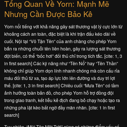
Tổng Quan Về Yorn: Mạnh Mẽ
Nhưng Cần Được Bảo Kê
Yorn nổi tiếng với khả năng gây sát thương vật lý cực lớn từ
khoảng cách an toàn, đặc biệt là khi trận đấu kéo dài về
cuối. Nội tại “Vô Tận Tên” của anh chàng cho phép Yorn
bắn ra những chuỗi tên liên hoàn, gây ra lượng sát thương
đột biến, có thể “bốc hơi” đối thủ chỉ trong tích tắc. [cite: 1, 3
in first search] Các kỹ năng như “Tên Nổ” hay “Tên Thần”
không chỉ giúp Yorn dọn lính nhanh chóng mà còn cấu rỉa
máu đối thủ từ xa, tạo áp lực lớn lên đường và duy trì lợi
thế. [cite: 1, 3 in first search] Chiêu cuối “Mưa Tên” có tầm
ảnh hưởng toàn bản đồ, cho phép Yorn hỗ trợ đồng đội
trong giao tranh, kết liễu kẻ địch đang bỏ chạy hoặc tạo ra
những pha lật kèo bất ngờ đầy mãn nhãn. [cite: 1 in first
search]
Tuy nhiên, “Mũi Tên Mặt Trời” cũng có những điểm yếu cố