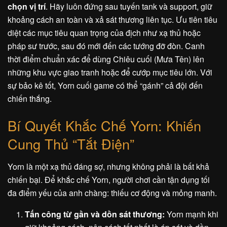
chọn vị trí
. Hãy luôn đứng sau tuyến tank và support, giữ
khoảng cách an toàn và xả sát thương liên tục. Ưu tiên tiêu
diệt các mục tiêu quan trọng của địch như xạ thủ hoặc
pháp sư trước, sau đó mới đến các tướng đỡ đòn. Canh
thời điểm chuẩn xác để dùng Chiêu cuối (Mưa Tên) lên
những khu vực giao tranh hoặc để cướp mục tiêu lớn. Với
sự bảo kê tốt, Yorn cuối game có thể “gánh” cả đội đến
chiến thắng.
Bí Quyết Khắc Chế Yorn: Khiến
Cung Thủ “Tắt Điện”
Yorn là một xạ thủ đáng sợ, nhưng không phải là bất khả
chiến bại. Để khắc chế Yorn, người chơi cần tận dụng tối
đa điểm yếu của anh chàng: thiếu cơ động và mỏng manh.
Tấn công từ gần và dồn sát thương:
Yorn mạnh khi