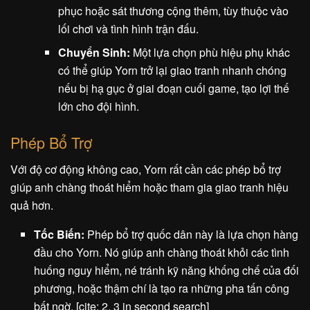
phục hoặc sát thương cộng thêm, tùy thuộc vào
lối chơi và tình hình trận đấu.
Chuyển Sinh:
Một lựa chọn phù hiệu phụ khác
có thể giúp Yorn trở lại giao tranh nhanh chóng
nếu bị hạ gục ở giai đoạn cuối game, tạo lợi thế
lớn cho đội hình.
Phép Bổ Trợ
Với độ cơ động không cao, Yorn rất cần các phép bổ trợ
giúp anh chàng thoát hiểm hoặc tham gia giao tranh hiệu
quả hơn.
Tốc Biến:
Phép bổ trợ quốc dân này là lựa chọn hàng
đầu cho Yorn. Nó giúp anh chàng thoát khỏi các tình
huống nguy hiểm, né tránh kỹ năng khống chế của đối
phương, hoặc thậm chí là tạo ra những pha tấn công
bất ngờ. [cite: 2, 3 in second search]