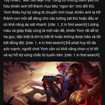
hữu khiến anh trở thành mục tiêu “ngon ăn” cho đối thủ.
Yorn thiếu hụt kỹ năng di chuyển linh hoạt, khiến anh ta trở
thành con mồi dễ dàng cho các tướng sát thủ hoặc đấu sĩ
có khả năng áp sát nhanh. [cite: 1, 2 in first search] Lượng
máu và giáp thấp cũng là một vấn đề, khiến Yorn rất dễ bị
hạ gục, đặc biệt là khi bị bắt lẻ hoặc không được bảo vệ tốt
bởi đồng đội. [cite: 1, 4 in first search] Để phát huy tối đa
sức mạnh, người chơi Yorn cần có khả năng chọn vị trí tốt
và sự hỗ trợ vững chắc từ tuyến trên. [cite: 1 in first search]