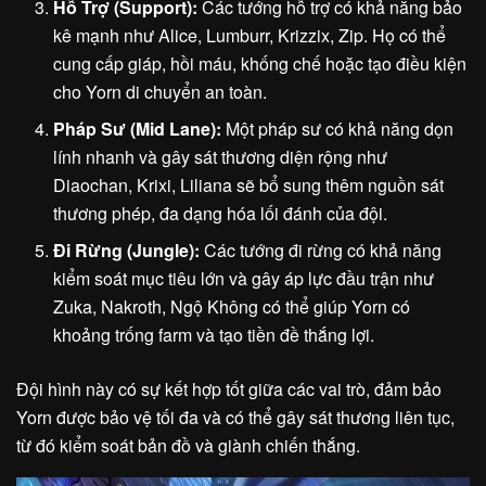
Hỗ Trợ (Support):
Các tướng hỗ trợ có khả năng bảo
kê mạnh như Alice, Lumburr, Krizzix, Zip. Họ có thể
cung cấp giáp, hồi máu, khống chế hoặc tạo điều kiện
cho Yorn di chuyển an toàn.
Pháp Sư (Mid Lane):
Một pháp sư có khả năng dọn
lính nhanh và gây sát thương diện rộng như
Diaochan, Krixi, Liliana sẽ bổ sung thêm nguồn sát
thương phép, đa dạng hóa lối đánh của đội.
Đi Rừng (Jungle):
Các tướng đi rừng có khả năng
kiểm soát mục tiêu lớn và gây áp lực đầu trận như
Zuka, Nakroth, Ngộ Không có thể giúp Yorn có
khoảng trống farm và tạo tiền đề thắng lợi.
Đội hình này có sự kết hợp tốt giữa các vai trò, đảm bảo
Yorn được bảo vệ tối đa và có thể gây sát thương liên tục,
từ đó kiểm soát bản đồ và giành chiến thắng.