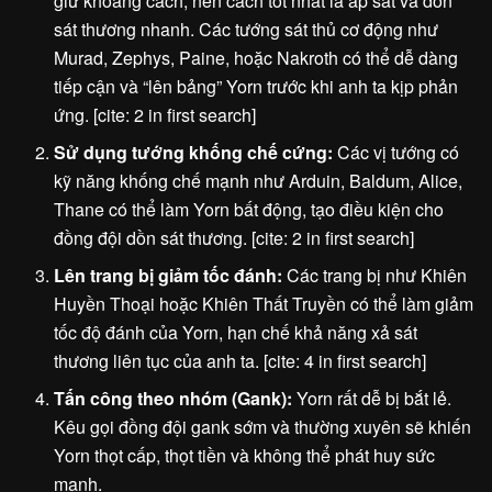
giữ khoảng cách, nên cách tốt nhất là áp sát và dồn
sát thương nhanh. Các tướng sát thủ cơ động như
Murad, Zephys, Paine, hoặc Nakroth có thể dễ dàng
tiếp cận và “lên bảng” Yorn trước khi anh ta kịp phản
ứng. [cite: 2 in first search]
Sử dụng tướng khống chế cứng:
Các vị tướng có
kỹ năng khống chế mạnh như Arduin, Baldum, Alice,
Thane có thể làm Yorn bất động, tạo điều kiện cho
đồng đội dồn sát thương. [cite: 2 in first search]
Lên trang bị giảm tốc đánh:
Các trang bị như Khiên
Huyền Thoại hoặc Khiên Thất Truyền có thể làm giảm
tốc độ đánh của Yorn, hạn chế khả năng xả sát
thương liên tục của anh ta. [cite: 4 in first search]
Tấn công theo nhóm (Gank):
Yorn rất dễ bị bắt lẻ.
Kêu gọi đồng đội gank sớm và thường xuyên sẽ khiến
Yorn thọt cấp, thọt tiền và không thể phát huy sức
mạnh.