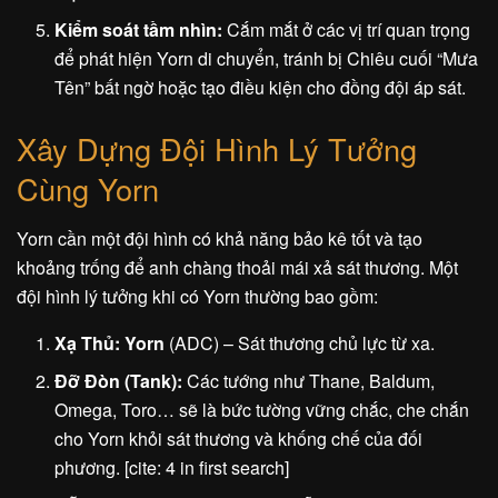
Kiểm soát tầm nhìn:
Cắm mắt ở các vị trí quan trọng
để phát hiện Yorn di chuyển, tránh bị Chiêu cuối “Mưa
Tên” bất ngờ hoặc tạo điều kiện cho đồng đội áp sát.
Xây Dựng Đội Hình Lý Tưởng
Cùng Yorn
Yorn cần một đội hình có khả năng bảo kê tốt và tạo
khoảng trống để anh chàng thoải mái xả sát thương. Một
đội hình lý tưởng khi có Yorn thường bao gồm:
Xạ Thủ: Yorn
(ADC) – Sát thương chủ lực từ xa.
Đỡ Đòn (Tank):
Các tướng như Thane, Baldum,
Omega, Toro… sẽ là bức tường vững chắc, che chắn
cho Yorn khỏi sát thương và khống chế của đối
phương. [cite: 4 in first search]