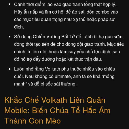
Canh thời điểm lao vào giao tranh tổng thật hợp lý.
Hãy ẩn nấp và tìm cơ hội để áp sát, dồn combo vào
các mục tiêu quan trọng như xạ thủ hoặc pháp sư
địch.
Sử dụng Chiến Vương Bất Tử để tránh bị hạ gục sớm,
đồng thời tạo tiền đề cho đồng đội giao tranh. Mục tiêu
chính là tiêu diệt hoặc làm suy yếu chủ lực địch, sau
đó hỗ trợ đẩy đường hoặc kết thúc trận đấu.
Luôn nhớ rằng Volkath phụ thuộc nhiều vào chiêu
cuối. Nếu không có ultimate, anh ta sẽ khá “mỏng
manh” và dễ bị sốc sát thương.
Khắc Chế Volkath Liên Quân
Mobile: Biến Chúa Tể Hắc Ám
Thành Con Mèo