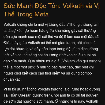
Sức Mạnh Độc Tôn: Volkath và Vị
Thế Trong Meta
Volkath không chỉ là một vị tướng đấu sĩ thông thường; anh
ta là sự kết hợp hoàn hảo giữa khả năng gây sát thương
dồn cực mạnh của một sát thủ và độ lì lợm của một đấu sĩ.
Điều này giúp Volkath có thể mở giao tranh, bắt các chủ
lực đối phương và gây hỗn loạn trong đội hình địch, đồng
thời vẫn có thể sống sót ấn tượng nhờ vào chiêu cuối bá
đạo của mình. Qua nhiều mùa giải, Volkath vẫn giữ vững vị
thế là một “hot pick” ở những bậc rank cao, đặc biệt khi
người chơi biết cách căn thời điểm và sử dụng combo
chuẩn xác.
Vị trí tối ưu nhất cho Volkath thường là đi rừng hoặc đường
Tà Thần Caesar (đường trên), nơi anh ta có đủ tài nguyên
để sớm đạt ngưỡng sức mạnh. Ở những vị trí này, Volkath