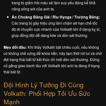
trang bị giảm hồi máu sẽ làm suy yếu đáng kể khả
năng sống sót của anh ta.
Áo Choàng Băng Giá / Rìu Hyoga / Trượng Băng:
Các trang bị gây hiệu ứng làm chậm sẽ hạn chế tốc
độ di chuyển cực nhanh của Volkath khi ở dạng kỵ sĩ,
giúp đồng đội dễ dàng kite và dồn sát thương.
Mẹo đối đầu:
Khi thấy Volkath bật chiêu cuối, nếu không
có khống chế cứng để khóa hắn, hãy tạm thời rút lui và chờ
đợi trạng thái bất tử kết thúc rồi mới dồn sát thương. Đừng
cố gắng giao tranh lâu với Volkath khi anh ta đang ở trạng
thái bất tử.
Đội Hình Lý Tưởng Đi Cùng
Volkath: Phối Hợp Tối Ưu Sức
Mạnh