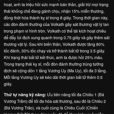
hoạt, anh ta triệu hồi sức mạnh bán thần, giải trừ mọi trạng
thái khống chế đang gánh chịu, nhận 15% miễn thương,
đồng thời hóa thành kỵ sĩ trong 8 giây. Trong thời gian này,
các đòn đánh thường của Volkath gây sát thương vật lý lan
trong phạm vi hình tròn. Volkath có thể tái kích hoạt chiêu
để đẩy lùi địch xung quanh trong 0.75 giây và gây thêm sát
thương vật lý. Sau khi biến thân, Volkath được tăng 80%
tốc đánh, 30% tốc chạy và trở thành bất tử trong 3.5 giây.
Khi trạng thái bất tử kết thúc, anh ta được hồi 25% máu.
Trong trạng thái kỵ sĩ, mỗi đòn đánh thường trúng tướng
địch sẽ cộng dồn 1 tầng Vương Uy (Ma Uy), tối đa 3 tầng.
Mỗi tầng Vương Uy sẽ kéo dài thời gian bất tử thêm 0.5
giây.
Thứ tự nâng kỹ năng:
Ưu tiên nâng tối đa Chiêu 1 (Bá
Vương Trảm) để tối đa hóa sát thương, sau đó là Chiêu 2
(Bá Vương Trảo), và cuối cùng là Chiêu Cuối (Chiến