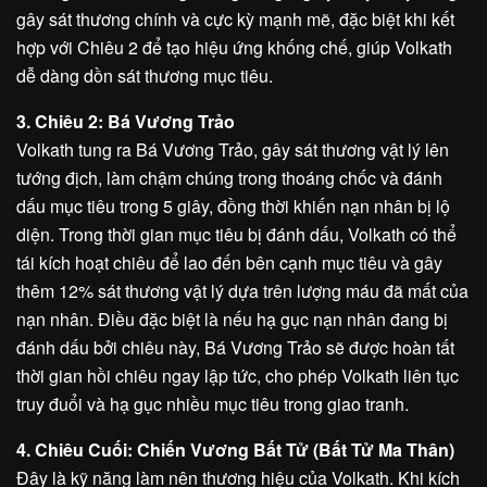
gây sát thương chính và cực kỳ mạnh mẽ, đặc biệt khi kết
hợp với Chiêu 2 để tạo hiệu ứng khống chế, giúp Volkath
dễ dàng dồn sát thương mục tiêu.
3. Chiêu 2: Bá Vương Trảo
Volkath tung ra Bá Vương Trảo, gây sát thương vật lý lên
tướng địch, làm chậm chúng trong thoáng chốc và đánh
dấu mục tiêu trong 5 giây, đồng thời khiến nạn nhân bị lộ
diện. Trong thời gian mục tiêu bị đánh dấu, Volkath có thể
tái kích hoạt chiêu để lao đến bên cạnh mục tiêu và gây
thêm 12% sát thương vật lý dựa trên lượng máu đã mất của
nạn nhân. Điều đặc biệt là nếu hạ gục nạn nhân đang bị
đánh dấu bởi chiêu này, Bá Vương Trảo sẽ được hoàn tất
thời gian hồi chiêu ngay lập tức, cho phép Volkath liên tục
truy đuổi và hạ gục nhiều mục tiêu trong giao tranh.
4. Chiêu Cuối: Chiến Vương Bất Tử (Bất Tử Ma Thân)
Đây là kỹ năng làm nên thương hiệu của Volkath. Khi kích