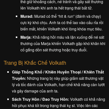
thể giữ khoảng cách, né tránh và gây sát thương
lên Volkath khi anh ta hết trạng thái bất tử.
Murad:
Murad có thể “hit & run” (đánh và chạy)
cực kỳ khó chịu. Anh ta có thể lao vào cấu rỉa rồi
biến mất, khiến Volkath khó lòng khóa mục tiêu.
Marja:
Khả năng hồi máu và lặn xuống để né sát
thương của Marja khiến Volkath gặp khó khăn khi
cố gắng dồn sát thương hoặc truy đuổi.
Trang Bị Khắc Chế Volkath
Giáp Thống Khổ / Khiên Huyền Thoại / Khiên Thất
Truyền:
Những trang bị này giúp giảm sát thương vật
lý và tốc đánh của Volkath, hạn chế khả năng càn lướt
và gây damage của anh ta.
Sách Truy Hồn / Đao Truy Hồn:
Volkath có khả năng
hồi phục khá tốt trong trạng thái kỵ sĩ. Việc lên các