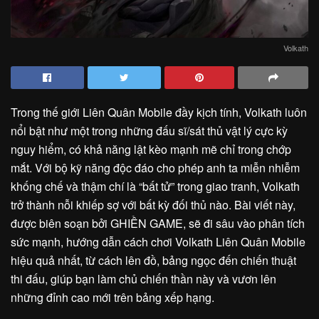
Volkath
Trong thế giới Liên Quân Mobile đầy kịch tính, Volkath luôn
nổi bật như một trong những đấu sĩ/sát thủ vật lý cực kỳ
nguy hiểm, có khả năng lật kèo mạnh mẽ chỉ trong chớp
mắt. Với bộ kỹ năng độc đáo cho phép anh ta miễn nhiễm
khống chế và thậm chí là “bất tử” trong giao tranh, Volkath
trở thành nỗi khiếp sợ với bất kỳ đối thủ nào. Bài viết này,
được biên soạn bởi GHIỀN GAME, sẽ đi sâu vào phân tích
sức mạnh, hướng dẫn cách chơi Volkath Liên Quân Mobile
hiệu quả nhất, từ cách lên đồ, bảng ngọc đến chiến thuật
thi đấu, giúp bạn làm chủ chiến thần này và vươn lên
những đỉnh cao mới trên bảng xếp hạng.