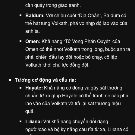
càn quấy trong giao tranh.
Baldum:
Với chiêu cuối “Địa Chấn”, Baldum có
thể hất tung Volkath, phá vỡ nhịp độ lao vào của
anh ta.
Omen:
Khả năng “Tử Vong Phán Quyết” của
Omen có thể nhốt Volkath trong lồng, buộc anh ta
phải chiến đấu tay đôi hoặc bỏ chạy, cô lập
Volkath khỏi chủ lực đồng đội.
Tướng cơ động và cấu rỉa:
Hayate:
Khả năng cơ động và gây sát thương
chuẩn từ xa giúp Hayate có thể tránh né các pha
lao vào của Volkath và trả lại sát thương hiệu
quả.
Liliana:
Với khả năng chuyển đổi dạng
người/cáo và bộ kỹ năng cấu rỉa từ xa, Liliana có