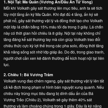
1. Nội Tại: Ma Quân (Vương Ấn/Dấu Ấn Tử Vong)
Mỗi khi Volkath gây sát thương lên mục tiêu, anh ta sẽ tích
lũy một tầng ấn ký Ma Quân. Khi đạt đủ 4 tầng, ấn ký sẽ
phát nổ, gây sát thương vật lý và đồng thời tạo cho Volkath
một lớp lá chắn bằng 15% máu tối đa trong 3 giây. Lá chắn
này có thời gian hồi chiêu là 8 giây. Nội tại này không chỉ
tăng đáng kể sát thương tay mà còn giúp Volkath trao đổi
chiêu thức cực kỳ lợi thế trong các pha solo, đồng thời tăng
khả năng sống sót nhờ lớp giáp ảo. Do đó, trong giao tranh,
người chơi cần xen kẽ đánh thường để kích hoạt nội tại liên
tục.
2. Chiêu 1: Bá Vương Trảm
Volkath vung đao chém ngang, gây sát thương vật lý lên tất
cả kẻ địch trong phạm vi hình bán nguyệt xung quanh. Nếu
chiêu này trúng mục tiêu đang bị dính dấu ấn của Bá
Vương Trảo (Chiêu 2), Volkath sẽ gây thêm 40% sát
thương và làm choáng chúng trong 1 giây. Đây là kỹ năng