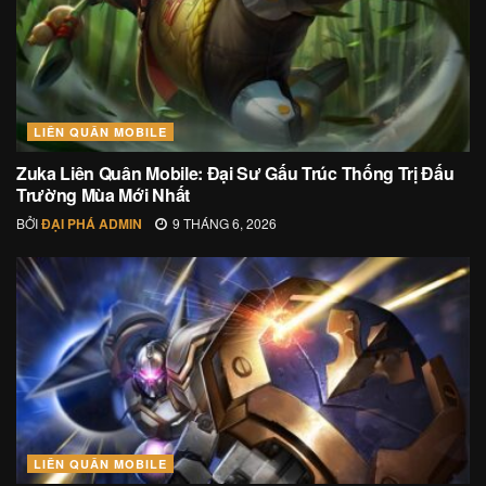
LIÊN QUÂN MOBILE
Zuka Liên Quân Mobile: Đại Sư Gấu Trúc Thống Trị Đấu
Trường Mùa Mới Nhất
BỞI
ĐẠI PHÁ ADMIN
9 THÁNG 6, 2026
LIÊN QUÂN MOBILE