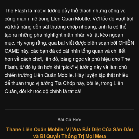
The Flash là một vị tướng đầy thử thách nhưng cũng vô
cùng mạnh mẽ trong Liên Quân Mobile. Với tốc độ vượt trội
và khả năng dồn sát thương chớp nhoáng, anh ta có thể
tạo ra những pha highlight mãn nhãn và lật kèo ngoạn
mục. Hy vọng rằng, qua bài viết được biên soạn bởi GHIỀN
GAME này, các bạn đã có cái nhìn tổng quan và chi tiết
hơn về cách chơi, lên đồ, bảng ngọc và phù hiệu cho The
Flash, từ đó tự tin hơn khi “pick” vị tướng này và làm chủ
chiến trường Liên Quân Mobile. Hãy luyện tập thật nhiều
để thuần thục vị tướng Tia Chớp này, bởi lẽ, trong Liên
Quân, đôi khi tốc độ chính là tất cả!
Bài Cũ Hơn
Thane Liên Quân Mobile: Vị Vua Bất Diệt Của Sân Đấu
và Bí Quyết Thống Trị Mọi Meta