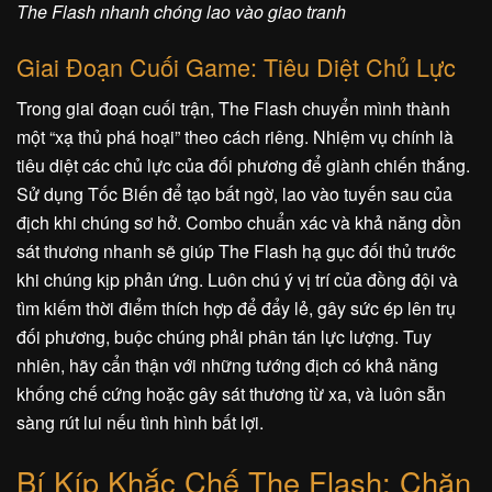
The Flash nhanh chóng lao vào giao tranh
Giai Đoạn Cuối Game: Tiêu Diệt Chủ Lực
Trong giai đoạn cuối trận, The Flash chuyển mình thành
một “xạ thủ phá hoại” theo cách riêng. Nhiệm vụ chính là
tiêu diệt các chủ lực của đối phương để giành chiến thắng.
Sử dụng Tốc Biến để tạo bất ngờ, lao vào tuyến sau của
địch khi chúng sơ hở. Combo chuẩn xác và khả năng dồn
sát thương nhanh sẽ giúp The Flash hạ gục đối thủ trước
khi chúng kịp phản ứng. Luôn chú ý vị trí của đồng đội và
tìm kiếm thời điểm thích hợp để đẩy lẻ, gây sức ép lên trụ
đối phương, buộc chúng phải phân tán lực lượng. Tuy
nhiên, hãy cẩn thận với những tướng địch có khả năng
khống chế cứng hoặc gây sát thương từ xa, và luôn sẵn
sàng rút lui nếu tình hình bất lợi.
Bí Kíp Khắc Chế The Flash: Chặn