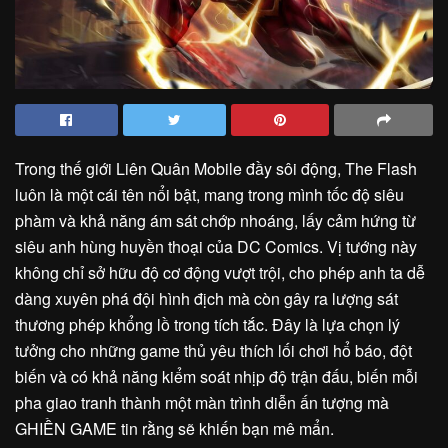
Trong thế giới Liên Quân Mobile đầy sôi động, The Flash
luôn là một cái tên nổi bật, mang trong mình tốc độ siêu
phàm và khả năng ám sát chớp nhoáng, lấy cảm hứng từ
siêu anh hùng huyền thoại của DC Comics. Vị tướng này
không chỉ sở hữu độ cơ động vượt trội, cho phép anh ta dễ
dàng xuyên phá đội hình địch mà còn gây ra lượng sát
thương phép khổng lồ trong tích tắc. Đây là lựa chọn lý
tưởng cho những game thủ yêu thích lối chơi hổ báo, đột
biến và có khả năng kiểm soát nhịp độ trận đấu, biến mỗi
pha giao tranh thành một màn trình diễn ấn tượng mà
GHIỀN GAME tin rằng sẽ khiến bạn mê mẩn.