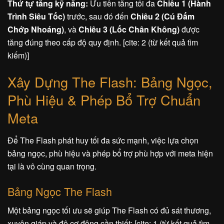
Thứ tự tăng kỹ năng:
Ưu tiên tăng tối đa
Chiêu 1 (Hành
Trình Siêu Tốc)
trước, sau đó đến
Chiêu 2 (Cú Đấm
Chớp Nhoáng)
, và
Chiêu 3 (Lốc Chân Không)
được
tăng đúng theo cấp độ quy định. [cite: 2 (từ kết quả tìm
kiếm)]
Xây Dựng The Flash: Bảng Ngọc,
Phù Hiệu & Phép Bổ Trợ Chuẩn
Meta
Để The Flash phát huy tối đa sức mạnh, việc lựa chọn
bảng ngọc, phù hiệu và phép bổ trợ phù hợp với meta hiện
tại là vô cùng quan trọng.
Bảng Ngọc The Flash
Một bảng ngọc tối ưu sẽ giúp The Flash có đủ sát thương,
xuyên giáp và độ cơ động cần thiết: [cite: 1 (từ kết quả tìm