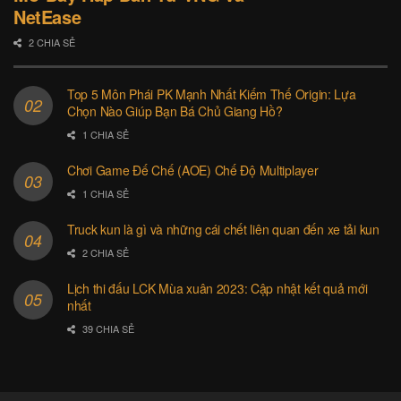
NetEase
2 CHIA SẺ
Top 5 Môn Phái PK Mạnh Nhất Kiếm Thế Origin: Lựa
Chọn Nào Giúp Bạn Bá Chủ Giang Hồ?
1 CHIA SẺ
Chơi Game Đế Chế (AOE) Chế Độ Multiplayer
1 CHIA SẺ
Truck kun là gì và những cái chết liên quan đến xe tải kun
2 CHIA SẺ
Lịch thi đấu LCK Mùa xuân 2023: Cập nhật kết quả mới
nhất
39 CHIA SẺ