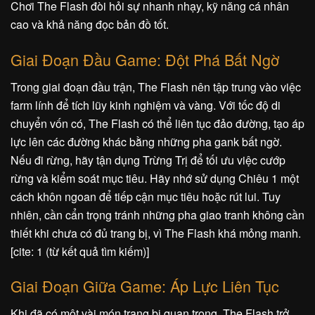
Chơi The Flash đòi hỏi sự nhanh nhạy, kỹ năng cá nhân
cao và khả năng đọc bản đồ tốt.
Giai Đoạn Đầu Game: Đột Phá Bất Ngờ
Trong giai đoạn đầu trận, The Flash nên tập trung vào việc
farm lính để tích lũy kinh nghiệm và vàng. Với tốc độ di
chuyển vốn có, The Flash có thể liên tục đảo đường, tạo áp
lực lên các đường khác bằng những pha gank bất ngờ.
Nếu đi rừng, hãy tận dụng Trừng Trị để tối ưu việc cướp
rừng và kiểm soát mục tiêu. Hãy nhớ sử dụng Chiêu 1 một
cách khôn ngoan để tiếp cận mục tiêu hoặc rút lui. Tuy
nhiên, cần cẩn trọng tránh những pha giao tranh không cần
thiết khi chưa có đủ trang bị, vì The Flash khá mỏng manh.
[cite: 1 (từ kết quả tìm kiếm)]
Giai Đoạn Giữa Game: Áp Lực Liên Tục
Khi đã có một vài món trang bị quan trọng, The Flash trở