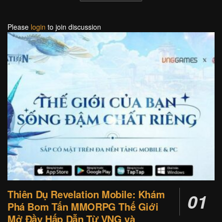
Please
login
to join discussion
Thiên Dụ Revelation Mobile: Khám
Phá Bom Tấn MMORPG Thế Giới
Mở Đầy Hấp Dẫn Từ VNG và