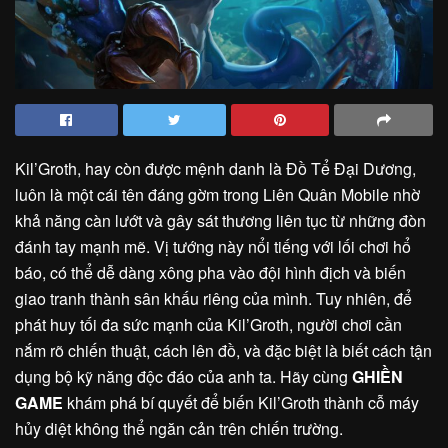
Kil’Groth, hay còn được mệnh danh là Đồ Tể Đại Dương,
luôn là một cái tên đáng gờm trong Liên Quân Mobile nhờ
khả năng càn lướt và gây sát thương liên tục từ những đòn
đánh tay mạnh mẽ. Vị tướng này nổi tiếng với lối chơi hổ
báo, có thể dễ dàng xông pha vào đội hình địch và biến
giao tranh thành sân khấu riêng của mình. Tuy nhiên, để
phát huy tối đa sức mạnh của Kil’Groth, người chơi cần
nắm rõ chiến thuật, cách lên đồ, và đặc biệt là biết cách tận
dụng bộ kỹ năng độc đáo của anh ta. Hãy cùng
GHIỀN
GAME
khám phá bí quyết để biến Kil’Groth thành cỗ máy
hủy diệt không thể ngăn cản trên chiến trường.