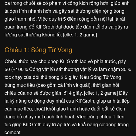
ba trong chuỗi sẽ có phạm vi công kích rộng hơn, giúp anh
ta dọn lính nhanh hơn và gây sát thương diện rộng trong
giao tranh nhỏ. Việc duy trì 5 điểm cộng dồn nội tại là rất
quan trọng để Kil’Groth đạt được tốc đánh tối đa và gây ra
lượng sát thương khổng lồ. [cite: 1, 2 game]
Chiêu 1: Sóng Tử Vong
Chiêu thức này cho phép Kil’Groth lao về phía trước, gây
50 (+100% Công vật lý) sát thương vật lý và làm chậm 30%
tốc chạy của đối thủ trong 2.5 giây. Nếu Sóng Tử Vong
trúng mục tiêu (bao gồm cả lính và quái), thời gian hồi
chiêu của nó sẽ được giảm đi 4 giây. [cite: 1, 2 game] Đây
là kỹ năng cơ động duy nhất của Kil’Groth, giúp anh ta tiếp
cận mục tiêu, thoát khỏi giao tranh hoặc đuổi bắt kẻ địch
đang bỏ chạy một cách linh hoạt. Việc trúng chiêu 1 liên
tục giúp Kil’Groth duy trì áp lực và khả năng cơ động trong
combat.