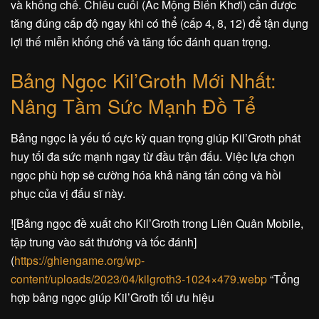
và khống chế. Chiêu cuối (Ác Mộng Biển Khơi) cần được
tăng đúng cấp độ ngay khi có thể (cấp 4, 8, 12) để tận dụng
lợi thế miễn khống chế và tăng tốc đánh quan trọng.
Bảng Ngọc Kil’Groth Mới Nhất:
Nâng Tầm Sức Mạnh Đồ Tể
Bảng ngọc là yếu tố cực kỳ quan trọng giúp Kil’Groth phát
huy tối đa sức mạnh ngay từ đầu trận đấu. Việc lựa chọn
ngọc phù hợp sẽ cường hóa khả năng tấn công và hồi
phục của vị đấu sĩ này.
![Bảng ngọc đề xuất cho Kil’Groth trong Liên Quân Mobile,
tập trung vào sát thương và tốc đánh]
(
https://ghiengame.org/wp-
content/uploads/2023/04/kilgroth3-1024×479.webp
“Tổng
hợp bảng ngọc giúp Kil’Groth tối ưu hiệu