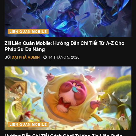
LIÊN QUÂN MOBILE
Zill Liên Quân Mobile: Hướng Dẫn Chi Tiết Từ A-Z Cho
Pháp Sư Đa Năng
BỞI
ĐẠI PHÁ ADMIN
14 THÁNG 5, 2026
LIÊN QUÂN MOBILE
Hướng Dẫn Chi Tiết Cách Chơi Tướng Zip Liên Quân