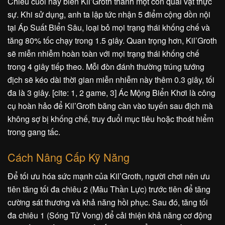
Chiêu cuối này biến Kil’Groth thành một con quái vật thực
sự. Khi sử dụng, anh ta lập tức nhận 5 điểm cộng dồn nội
tại Áp Suất Biển Sâu, loại bỏ mọi trạng thái khống chế và
tăng 80% tốc chạy trong 1.5 giây. Quan trọng hơn, Kil’Groth
sẽ miễn nhiễm hoàn toàn với mọi trạng thái khống chế
trong 4 giây tiếp theo. Mỗi đòn đánh thường trúng tướng
địch sẽ kéo dài thời gian miễn nhiễm này thêm 0.3 giây, tối
đa là 3 giây. [cite: 1, 2 game, 3] Ác Mộng Biển Khơi là công
cụ hoàn hảo để Kil’Groth băng càn vào tuyến sau địch mà
không sợ bị khống chế, truy đuổi mục tiêu hoặc thoát hiểm
trong gang tấc.
Cách Nâng Cấp Kỹ Năng
Để tối ưu hóa sức mạnh của Kil’Groth, người chơi nên ưu
tiên tăng tối đa chiêu 2 (Mâu Thần Lực) trước tiên để tăng
cường sát thương và khả năng hồi phục. Sau đó, tăng tối
đa chiêu 1 (Sóng Tử Vong) để cải thiện khả năng cơ động