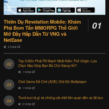
Thiên Dụ Revelation Mobile: Khám
Phá Bom Tấn MMORPG Thế Giới
Mở Đầy Hấp Dẫn Từ VNG và
NetEase
2 CHIA SẺ
Top 5 Môn Phái PK Mạnh Nhất Kiếm Thế Origin: Lựa
Chọn Nào Giúp Bạn Bá Chủ Giang Hồ?
1 CHIA SẺ
Chơi Game Đế Chế (AOE) Chế Độ Multiplayer
1 CHIA SẺ
Truck kun là gì và những cái chết liên quan đến xe tải kun
2 CHIA SẺ