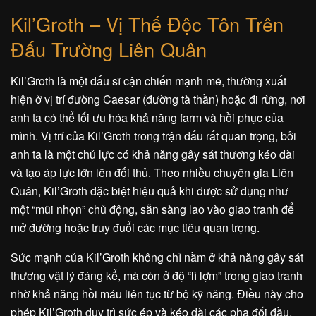
Kil’Groth – Vị Thế Độc Tôn Trên
Đấu Trường Liên Quân
Kil’Groth là một đấu sĩ cận chiến mạnh mẽ, thường xuất
hiện ở vị trí đường Caesar (đường tà thần) hoặc đi rừng, nơi
anh ta có thể tối ưu hóa khả năng farm và hồi phục của
mình. Vị trí của Kil’Groth trong trận đấu rất quan trọng, bởi
anh ta là một chủ lực có khả năng gây sát thương kéo dài
và tạo áp lực lớn lên đối thủ. Theo nhiều chuyên gia Liên
Quân, Kil’Groth đặc biệt hiệu quả khi được sử dụng như
một “mũi nhọn” chủ động, sẵn sàng lao vào giao tranh để
mở đường hoặc truy đuổi các mục tiêu quan trọng.
Sức mạnh của Kil’Groth không chỉ nằm ở khả năng gây sát
thương vật lý đáng kể, mà còn ở độ “lì lợm” trong giao tranh
nhờ khả năng hồi máu liên tục từ bộ kỹ năng. Điều này cho
phép Kil’Groth duy trì sức ép và kéo dài các pha đối đầu,