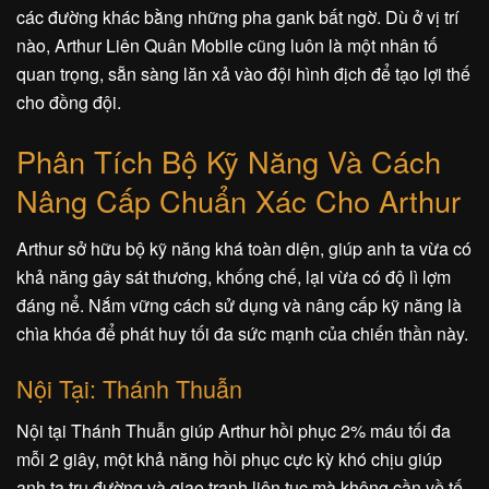
các đường khác bằng những pha gank bất ngờ. Dù ở vị trí
nào, Arthur Liên Quân Mobile cũng luôn là một nhân tố
quan trọng, sẵn sàng lăn xả vào đội hình địch để tạo lợi thế
cho đồng đội.
Phân Tích Bộ Kỹ Năng Và Cách
Nâng Cấp Chuẩn Xác Cho Arthur
Arthur sở hữu bộ kỹ năng khá toàn diện, giúp anh ta vừa có
khả năng gây sát thương, khống chế, lại vừa có độ lì lợm
đáng nể. Nắm vững cách sử dụng và nâng cấp kỹ năng là
chìa khóa để phát huy tối đa sức mạnh của chiến thần này.
Nội Tại: Thánh Thuẫn
Nội tại Thánh Thuẫn giúp Arthur hồi phục 2% máu tối đa
mỗi 2 giây, một khả năng hồi phục cực kỳ khó chịu giúp
anh ta trụ đường và giao tranh liên tục mà không cần về tế