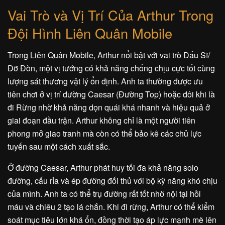
Vai Trò và Vị Trí Của Arthur Trong
Đội Hình Liên Quân Mobile
Trong Liên Quân Mobile, Arthur nổi bật với vai trò Đấu Sĩ/
Đỡ Đòn, một vị tướng có khả năng chống chịu cực tốt cùng
lượng sát thương vật lý ổn định. Anh ta thường được ưu
tiên chơi ở vị trí đường Caesar (Đường Top) hoặc đôi khi là
đi Rừng nhờ khả năng dọn quái khá nhanh và hiệu quả ở
giai đoạn đầu trận. Arthur không chỉ là một người tiên
phong mở giao tranh mà còn có thể bảo kê các chủ lực
tuyến sau một cách xuất sắc.
Ở đường Caesar, Arthur phát huy tối đa khả năng solo
đường, cấu rỉa và ép đường đối thủ với bộ kỹ năng khó chịu
của mình. Anh ta có thể trụ đường rất tốt nhờ nội tại hồi
máu và chiêu 2 tạo lá chắn. Khi đi rừng, Arthur có thể kiểm
soát mục tiêu lớn khá ổn, đồng thời tạo áp lực mạnh mẽ lên