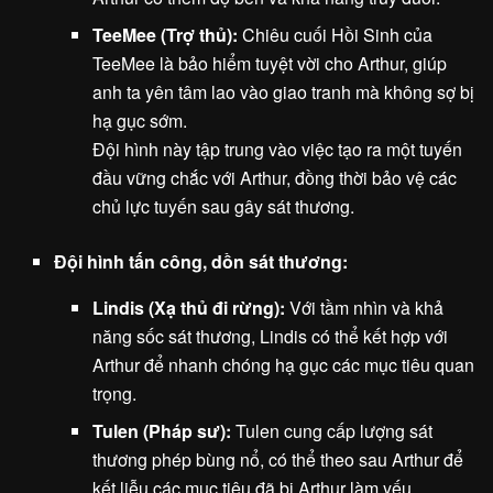
TeeMee (Trợ thủ):
Chiêu cuối Hồi Sinh của
TeeMee là bảo hiểm tuyệt vời cho Arthur, giúp
anh ta yên tâm lao vào giao tranh mà không sợ bị
hạ gục sớm.
Đội hình này tập trung vào việc tạo ra một tuyến
đầu vững chắc với Arthur, đồng thời bảo vệ các
chủ lực tuyến sau gây sát thương.
Đội hình tấn công, dồn sát thương:
Lindis (Xạ thủ đi rừng):
Với tầm nhìn và khả
năng sốc sát thương, Lindis có thể kết hợp với
Arthur để nhanh chóng hạ gục các mục tiêu quan
trọng.
Tulen (Pháp sư):
Tulen cung cấp lượng sát
thương phép bùng nổ, có thể theo sau Arthur để
kết liễu các mục tiêu đã bị Arthur làm yếu.