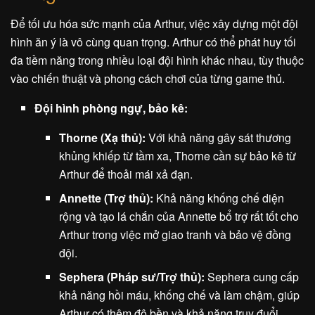
Để tối ưu hóa sức mạnh của Arthur, việc xây dựng một đội
hình ăn ý là vô cùng quan trọng. Arthur có thể phát huy tối
đa tiềm năng trong nhiều loại đội hình khác nhau, tùy thuộc
vào chiến thuật và phong cách chơi của từng game thủ.
Đội hình phòng ngự, bảo kê:
Thorne (Xạ thủ):
Với khả năng gây sát thương
khủng khiếp từ tầm xa, Thorne cần sự bảo kê từ
Arthur để thoải mái xả đạn.
Annette (Trợ thủ):
Khả năng khống chế diện
rộng và tạo lá chắn của Annette bổ trợ rất tốt cho
Arthur trong việc mở giao tranh và bảo vệ đồng
đội.
Sephera (Pháp sư/Trợ thủ):
Sephera cung cấp
khả năng hồi máu, khống chế và làm chậm, giúp
Arthur có thêm độ bền và khả năng truy đuổi.