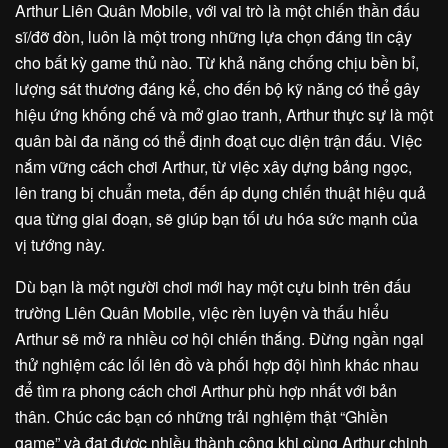
Arthur Liên Quân Mobile, với vai trò là một chiến thần đấu
sĩ/đỡ đòn, luôn là một trong những lựa chọn đáng tin cậy
cho bất kỳ game thủ nào. Từ khả năng chống chịu bền bỉ,
lượng sát thương đáng kể, cho đến bộ kỹ năng có thể gây
hiệu ứng khống chế và mở giao tranh, Arthur thực sự là một
quân bài đa năng có thể định đoạt cục diện trận đấu. Việc
nắm vững cách chơi Arthur, từ việc xây dựng bảng ngọc,
lên trang bị chuẩn meta, đến áp dụng chiến thuật hiệu quả
qua từng giai đoạn, sẽ giúp bạn tối ưu hóa sức mạnh của
vị tướng này.
Dù bạn là một người chơi mới hay một cựu binh trên đấu
trường Liên Quân Mobile, việc rèn luyện và thấu hiểu
Arthur sẽ mở ra nhiều cơ hội chiến thắng. Đừng ngần ngại
thử nghiệm các lối lên đồ và phối hợp đội hình khác nhau
để tìm ra phong cách chơi Arthur phù hợp nhất với bản
thân. Chúc các bạn có những trải nghiệm thật “Ghiền
game” và đạt được nhiều thành công khi cùng Arthur chinh