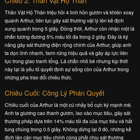
Chiêu 2: Thần Vật Hộ Thân
Thần Vật Hộ Thân triệu hồi 4 linh hồn gươm và khiên xoay
quanh Arthur, liên tục gây sát thương vật lý lên kẻ địch
xung quanh trong 5 giây. Đồng thời, Arthur còn nhận một lá
chắn tương đương 5% máu tối đa trong 2 giây. Đây là kỹ
năng gây sát thương diện rộng chính của Arthur, giúp anh
ta dọn lính nhanh, farm rừng hiệu quả và gây áp lực liên
tục trong giao tranh tổng. Lá chắn nhỏ bé nhưng kịp thời
này lại là yếu tố quyết định sự sống còn của Arthur trong
những pha trao đổi chiêu thức.
Chiêu Cuối: Công Lý Phán Quyết
Chiêu cuối của Arthur là một cú nhảy bổ cực kỳ mạnh mẽ.
Anh ta giương cao thanh gươm, lao vào mục tiêu, gây sát
thương phép dựa trên 14% máu tối đa của mục tiêu và hất
tung chúng trong 0.5 giây. Không dừng lại ở đó, những kẻ
địch lân cận mục tiêu chính cũng phải chịu sát thương