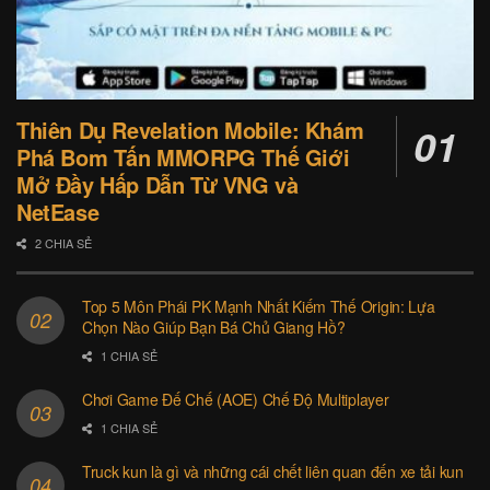
Thiên Dụ Revelation Mobile: Khám
Phá Bom Tấn MMORPG Thế Giới
Mở Đầy Hấp Dẫn Từ VNG và
NetEase
2 CHIA SẺ
Top 5 Môn Phái PK Mạnh Nhất Kiếm Thế Origin: Lựa
Chọn Nào Giúp Bạn Bá Chủ Giang Hồ?
1 CHIA SẺ
Chơi Game Đế Chế (AOE) Chế Độ Multiplayer
1 CHIA SẺ
Truck kun là gì và những cái chết liên quan đến xe tải kun