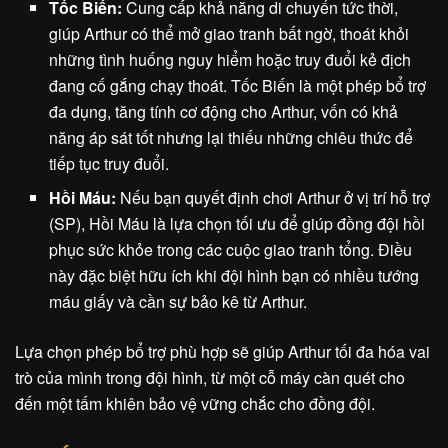
Tốc Biến:
Cung cấp khả năng di chuyển tức thời,
giúp Arthur có thể mở giao tranh bất ngờ, thoát khỏi
những tình huống nguy hiểm hoặc truy đuổi kẻ địch
đang cố gắng chạy thoát. Tốc Biến là một phép bổ trợ
đa dụng, tăng tính cơ động cho Arthur, vốn có khả
năng áp sát tốt nhưng lại thiếu những chiêu thức để
tiếp tục truy đuổi.
Hồi Máu:
Nếu bạn quyết định chơi Arthur ở vị trí hỗ trợ
(SP), Hồi Máu là lựa chọn tối ưu để giúp đồng đội hồi
phục sức khỏe trong các cuộc giao tranh tổng. Điều
này đặc biệt hữu ích khi đội hình bạn có nhiều tướng
máu giấy và cần sự bảo kê từ Arthur.
Lựa chọn phép bổ trợ phù hợp sẽ giúp Arthur tối đa hóa vai
trò của mình trong đội hình, từ một cỗ máy càn quét cho
đến một tấm khiên bảo vệ vững chắc cho đồng đội.