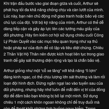
Khi trận đấu bước vào giai đoạn giữa và cuối, Arthur sẽ
phát huy tối đa khả năng chống chịu và càn lướt của mình.
Lúc này, bạn nên chủ động mở giao tranh hoặc bảo vệ các
chủ lực của đội. Với bộ kỹ năng của mình, Arthur có thể dễ
dàng tiếp cận và gây áp lực lên các tướng máu giấy của
đối phương. Hãy tìm kiếm cơ hội sử dụng chiêu cuối Công
Lý Phán Quyết vào các mục tiêu quan trọng như xạ thủ
hoặc pháp sư của địch để cô lập và tiêu diệt chúng. Chiêu
2 Thần Vật Hộ Thân nên được kích hoạt liên tục trong giao
tranh để gây sát thương diện rộng và tạo lá chắn bảo vệ.
Arthur giống như một “cỗ xe tăng” với khả năng “lì lợm”
đáng kinh ngạc, có thể chịu lượng lớn sát thương và làm rối
loạn đội hình địch. Đừng ngần ngại lao vào tuyến sau của
đối phương, nhưng hãy nhớ luôn để mắt đến vị trí của đồng
đội để đảm bảo bạn không bị bỏ lại một mình. Sử dụng
chiêu 1 một cách khôn ngoan không chỉ để truy đuổi mà
còn để thoát khỏi những tình huống nguy hiểm. Trong